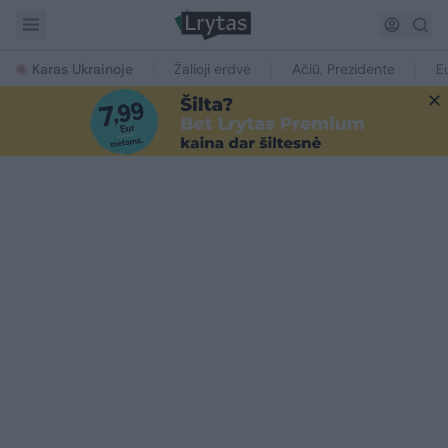
Karas Ukrainoje
Žalioji erdvė
Ačiū, Prezidente
E