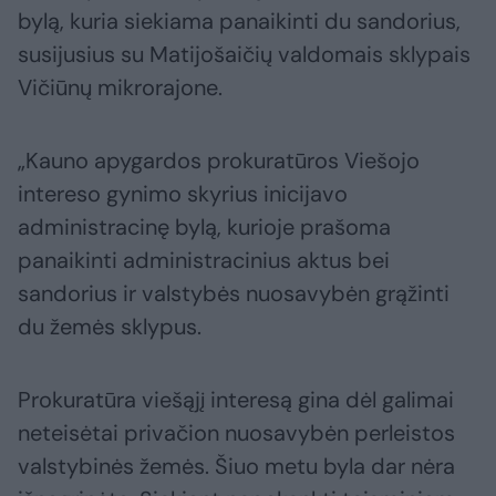
bylą, kuria siekiama panaikinti du sandorius,
susijusius su Matijošaičių valdomais sklypais
Vičiūnų mikrorajone.
„Kauno apygardos prokuratūros Viešojo
intereso gynimo skyrius inicijavo
administracinę bylą, kurioje prašoma
panaikinti administracinius aktus bei
sandorius ir valstybės nuosavybėn grąžinti
du žemės sklypus.
Prokuratūra viešąjį interesą gina dėl galimai
neteisėtai privačion nuosavybėn perleistos
valstybinės žemės. Šiuo metu byla dar nėra