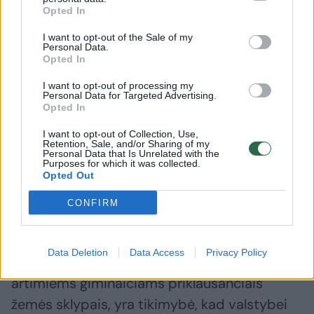
priemonę – draudimą bet kokiu būdu
Opted In
perleisti ginčo sklypus trečiųjų asmenų
I want to opt-out of the Sale of my
nuosavybėn bei bet kokiu būdu juos
Personal Data.
Opted In
pertvarkyti (performuoti, sujungti, padalinti).
I want to opt-out of processing my
Nurodė, kad neatmetama galimybė, jog ginčo
Personal Data for Targeted Advertising.
Opted In
žemės sklypas gali būti perleistas tretiesiems
asmenims, dėl ko gali pasunkėti tiek bylos
I want to opt-out of Collection, Use,
Retention, Sale, and/or Sharing of my
nagrinėjimas, tiek teismo sprendimo
Personal Data that Is Unrelated with the
Purposes for which it was collected.
įvykdymas.
Opted Out
CONFIRM
Be to, įvertinus tai, kad ginčo sklypams iki šiol
nėra suteiktas adresas, ir sklypai ribojasi
Data Deletion
Data Access
Privacy Policy
vienas su kitu bei su kitais atsakovų
artimiems giminaičiams priklausančiais
žemės sklypais, yra tikimybė, kad valstybei