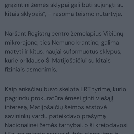
grąžintini žemės sklypai gali būti sujungti su
kitais sklypais“, – rašoma teismo nutartyje.
Naršant Registrų centro žemėlapius Vičiūnų
mikrorajone, ties Nemuno krantine, galima
matyti ir kitus, naujai suformuotus sklypus,
kurie priklauso Š. Matijošaičiui su kitais
fiziniais asmenimis.
Kaip anksčiau buvo skelbta LRT tyrime, kurio
pagrindu prokuratūra ėmėsi ginti viešąjį
interesą, Matijošaičių šeimos atstovė
savininkų vardu pateikdavo prašymą
Nacionalinei žemės tarnybai, o ši kreipdavosi