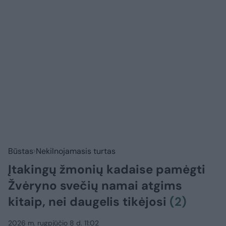
Būstas
Nekilnojamasis turtas
Įtakingų žmonių kadaise pamėgti
Žvėryno svečių namai atgims
kitaip, nei daugelis tikėjosi
(2)
2026 m. rugpjūčio 8 d. 11:02