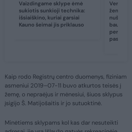
Vaizdingame sklype ėmė
Vertingu
sukiotis sunkioji technika:
žemės pa
išsiaiškino, kuriai garsiai
nušlavus
Kauno šeimai jis priklauso
bauda su
perpus – 
paskaiči
Kaip rodo Registrų centro duomenys, fiziniam
asmeniui 2019–07-11 buvo atkurtos teisės į
žemę, o nepraėjus ir mėnesiui, šiuos sklypus
įsigijo Š. Matijošaitis ir jo sutuoktinė.
Minėtiems sklypams kol kas dar nesuteikti
adresai, jie yra Išlaužo gatvės rekreacinėje