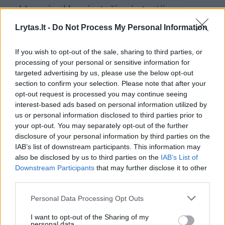
valdomais sklypais, tačiau jų turėjimas
užtikrina, kad jų namų pašonėje ant Nemuno
Lrytas.lt -
Do Not Process My Personal Information
kranto neatsiras jokie nauji kaimynai.
If you wish to opt-out of the sale, sharing to third parties, or
processing of your personal or sensitive information for
Areštuoti sklypai suformuoti itin arti kranto
targeted advertising by us, please use the below opt-out
section to confirm your selection. Please note that after your
linijos.
opt-out request is processed you may continue seeing
interest-based ads based on personal information utilized by
us or personal information disclosed to third parties prior to
Regionų apygardos administracinio teismo
your opt-out. You may separately opt-out of the further
nutartyje nurodoma, kad areštą taikyti
disclosure of your personal information by third parties on the
IAB’s list of downstream participants. This information may
būtina, nes atsakovai gali imtis priemonių,
also be disclosed by us to third parties on the
IAB’s List of
kurios apsunkintų restitucijos taikymą.
Downstream Participants
that may further disclose it to other
third parties.
„Pareiškėja (Prokurorė – aut. past.) taip pat
Personal Data Processing Opt Outs
prašo teismą taikyti reikalavimo užtikrinimo
I want to opt-out of the Sharing of my
personal data.