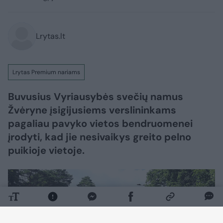
Lrytas.lt
Lrytas Premium nariams
Buvusius Vyriausybės svečių namus
Žvėryne įsigijusiems verslininkams
pagaliau pavyko vietos bendruomenei
įrodyti, kad jie nesivaikys greito pelno
puikioje vietoje.