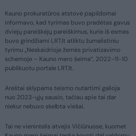
Kauno prokuratūros atstovė papildomai
informavo, kad tyrimas buvo pradėtas gavus
dviejų pareiškėjų pareiškimus, kurie iš esmės
buvo grindžiami LRT.lt atliktu žurnalistiniu
tyrimu „Neskaidrioje žemės privatizavimo
schemoje – Kauno mero šeima“, 2022–11-10
publikuotu portale LRT.lt.
Areštai sklypams teismo nutartimi galioja
nuo 2023-ųjų sausio, tačiau apie tai dar
niekur nebuvo skelbta viešai.
Tai ne vienintelis atvejis Vičiūnuose, kuomet
Kauno mero šeimai tenka kovoti dėl valdomų