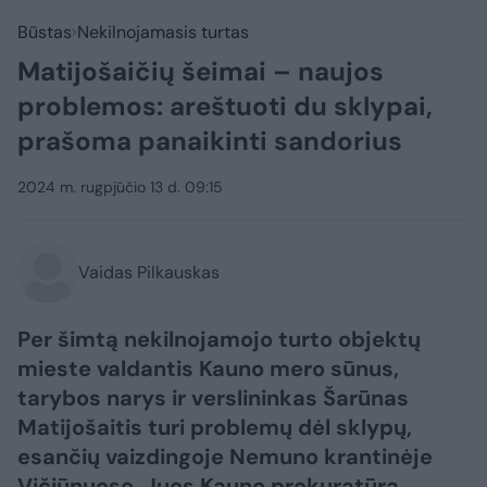
Būstas
Nekilnojamasis turtas
Matijošaičių šeimai – naujos
problemos: areštuoti du sklypai,
prašoma panaikinti sandorius
2024 m. rugpjūčio 13 d. 09:15
Vaidas Pilkauskas
Per šimtą nekilnojamojo turto objektų
mieste valdantis Kauno mero sūnus,
tarybos narys ir verslininkas Šarūnas
Matijošaitis turi problemų dėl sklypų,
esančių vaizdingoje Nemuno krantinėje
Vičiūnuose. Juos Kauno prokuratūra