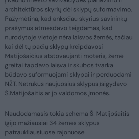
į Kauno miesto savivaldybės planavimo ir
architektūros skyrių dėl sklypų suformavimo.
Pažymėtina, kad anksčiau skyrius savininkų
prašymus atmesdavo teigdamas, kad
nurodytoje vietoje nėra laisvos žemės, tačiau
kai dėl tų pačių sklypų kreipdavosi
Matijošaičius atstovaujanti moteris, žemė
greitai tapdavo laisva ir skubos tvarka
būdavo suformuojami sklypai ir perduodami
NŽT. Netrukus naujuosius sklypus įsigydavo
Š.Matijošaitis ar jo valdomos įmonės.
Naudodamasis tokia schema Š. Matijošaitis
įgijo mažiausiai 34 žemės sklypus
patraukliausiuose rajonuose.