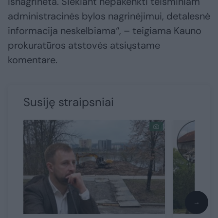
išnagrinėta. Siekiant nepakenkti teisminiam
administracinės bylos nagrinėjimui, detalesnė
informacija neskelbiama“, – teigiama Kauno
prokuratūros atstovės atsiųstame
komentare.
Susiję straipsniai
→