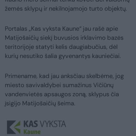
žemės sklypų ir nekilnojamojo turto objektų.
Portalas „Kas vyksta Kaune“ jau rašė apie
Matijošaičių siekį buvusios irklavimo bazės
teritorijoje statyti kelis daugiabučius, dėl
kurių nesutiko šalia gyvenantys kauniečiai.
Primename, kad jau anksčiau skelbėme, jog
miesto savivaldybei sumažinus Vičiūnų
vandenvietės apsaugos zoną, sklypus čia
įsigijo Matijošaičių šeima.