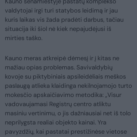
Kauno senamiestyje pastatų komplekso
valdytojai irgi turi statybos leidimą ir jau
kuris laikas vis žada pradėti darbus, tačiau
situacija iki šiol nė kiek nepajudėjusi iš
mirties taško.
Kauno meras atkreipė dėmesį ir į kitas ne
mažiau opias problemas. Savivaldybių
kovoje su piktybiniais apsileidėliais meškos
paslaugą atlieka klaidinga nekilnojamojo turto
mokesčio apskaičiavimo metodika: „Visur
vadovaujamasi Registrų centro atliktu
masiniu vertinimu, o jis dažniausiai net iš tolo
neprilygsta realiai objekto kainai. Yra
pavyzdžių, kai pastatai prestižinėse vietose