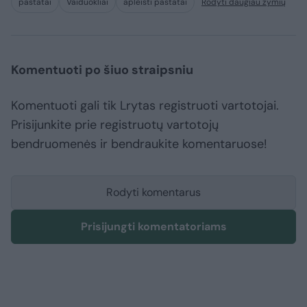
pastatai
Vaiduokliai
apleisti pastatai
Rodyti daugiau žymių
Komentuoti po šiuo straipsniu
Komentuoti gali tik Lrytas registruoti vartotojai.
Prisijunkite prie registruotų vartotojų
bendruomenės ir bendraukite komentaruose!
Rodyti komentarus
Prisijungti komentatoriams