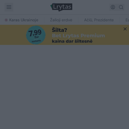
Karas Ukrainoje
Žalioji erdvė
Ačiū, Prezidente
E