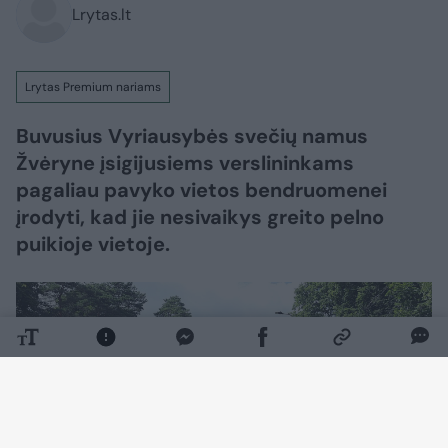
Lrytas.lt
Lrytas Premium nariams
Buvusius Vyriausybės svečių namus
Žvėryne įsigijusiems verslininkams
pagaliau pavyko vietos bendruomenei
įrodyti, kad jie nesivaikys greito pelno
puikioje vietoje.