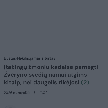
Būstas
Nekilnojamasis turtas
Įtakingų žmonių kadaise pamėgti
Žvėryno svečių namai atgims
kitaip, nei daugelis tikėjosi
(2)
2026 m. rugpjūčio 8 d. 11:02