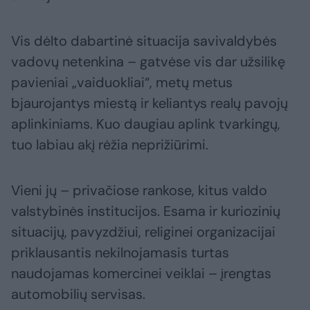
Vis dėlto dabartinė situacija savivaldybės
vadovų netenkina – gatvėse vis dar užsilikę
pavieniai „vaiduokliai“, metų metus
bjaurojantys miestą ir keliantys realų pavojų
aplinkiniams. Kuo daugiau aplink tvarkingų,
tuo labiau akį rėžia neprižiūrimi.
Vieni jų – privačiose rankose, kitus valdo
valstybinės institucijos. Esama ir kuriozinių
situacijų, pavyzdžiui, religinei organizacijai
priklausantis nekilnojamasis turtas
naudojamas komercinei veiklai – įrengtas
automobilių servisas.