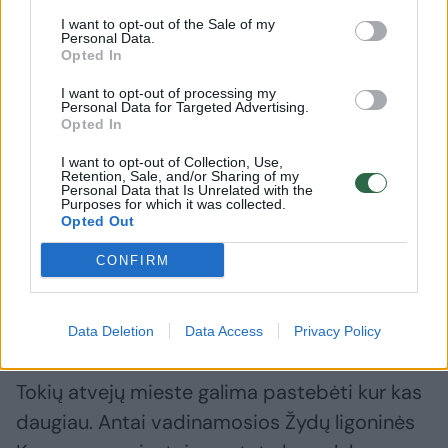
Kaunas netaptų per daug gražus“, – kalbėjo
I want to opt-out of the Sale of my
Personal Data.
Kauno meras.
Opted In
I want to opt-out of processing my
Personal Data for Targeted Advertising.
Vienas dažnesnių būdų, kaip apleistų pastatų
Opted In
šeimininkai išsisuka nuo padidinto NT
I want to opt-out of Collection, Use,
mokesčio, – nesibaigiančių statybų
Retention, Sale, and/or Sharing of my
Personal Data that Is Unrelated with the
imitavimas. Pavyzdžiui, Vilijampolėje, ties
Purposes for which it was collected.
Opted Out
Jurbarko ir Panerių gatvių žiedine sankryža,
CONFIRM
stūkso dešimtmečiais nejudintos amžinos
statybos – savotiškas monumentas
neveiksnumui.
Data Deletion
Data Access
Privacy Policy
Tokių atvejų mieste galima pastebėti kur kas
daugiau. Antai vadinamosios Žydų ligoninės