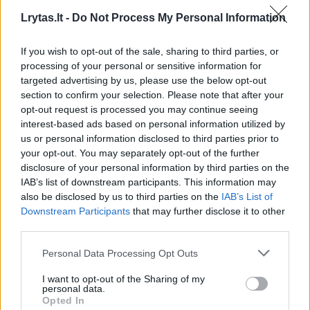
Lrytas.lt -
Do Not Process My Personal Information
Kauno meras Visvaldas Matijošaitis
If you wish to opt-out of the sale, sharing to third parties, or
pripažįsta, kad įstatymai nenumato
processing of your personal or sensitive information for
targeted advertising by us, please use the below opt-out
instrumentų, kuriais būtų taikoma griežtesnė
section to confirm your selection. Please note that after your
atsakomybė apleistų statinių savininkams.
opt-out request is processed you may continue seeing
interest-based ads based on personal information utilized by
us or personal information disclosed to third parties prior to
Jis rodo pirštu į Nekilnojamojo turto
your opt-out. You may separately opt-out of the further
disclosure of your personal information by third parties on the
mokesčio įstatymą. Dar 2021 metų vasarį
IAB’s list of downstream participants. This information may
Kauno miesto savivaldybė teikė siūlymus su
also be disclosed by us to third parties on the
IAB’s List of
Downstream Participants
that may further disclose it to other
galimais šio teisės akto pakeitimais, tačiau
third parties.
per pusketvirtų metų iki šiol nieko naudingo
Personal Data Processing Opt Outs
nenuveikta.
I want to opt-out of the Sharing of my
personal data.
„Atrodo, lyg kažkas tyčia stengiasi, kad tik
Opted In