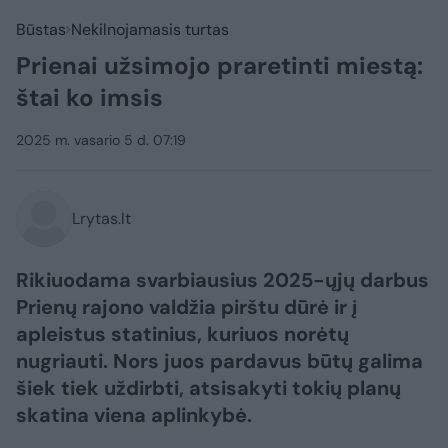
Būstas
Nekilnojamasis turtas
Prienai užsimojo praretinti miestą:
štai ko imsis
2025 m. vasario 5 d. 07:19
Lrytas.lt
Rikiuodama svarbiausius 2025-ųjų darbus
Prienų rajono valdžia pirštu dūrė ir į
apleistus statinius, kuriuos norėtų
nugriauti. Nors juos pardavus būtų galima
šiek tiek uždirbti, atsisakyti tokių planų
skatina viena aplinkybė.