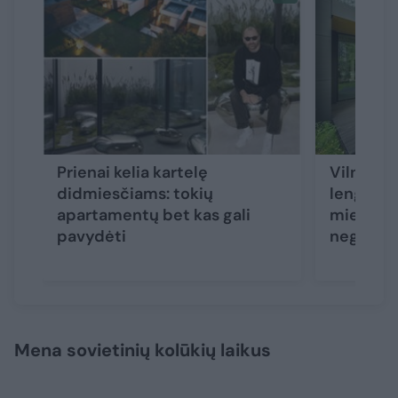
Prienai kelia kartelę
Vilnieči
didmiesčiams: tokių
lengviau 
apartamentų bet kas gali
miestelį:
pavydėti
negrįš
Mena sovietinių kolūkių laikus