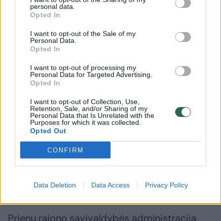
personal data.
imtis darbo – labai ribotos.
Opted In
I want to opt-out of the Sale of my
Personal Data.
O rajono valdžia siekia, kad tokie pastatai
Opted In
nebjaurotų vietovės vaizdo.
I want to opt-out of processing my
Personal Data for Targeted Advertising.
Opted In
A.Vaicekauskas prisiminė, kad prieš kelerius
I want to opt-out of Collection, Use,
metus baigus ligoninės rekonstruciją Prienų
Retention, Sale, and/or Sharing of my
Personal Data that Is Unrelated with the
rajono valdžia nusprendė nugriauti ir jai
Purposes for which it was collected.
Opted Out
pačiai priklausiusį senąjį gydymo įstaigos
CONFIRM
korpusą.
Valgyklą svarsto atstatyti
Data Deletion
Data Access
Privacy Policy
Prienų rajono savivaldybės administracija