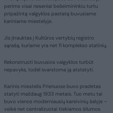
perims visai neseniai bešeimininkiu turtu
pripažintą valgyklos pastatą buvusiame
kariniame miestelyje.
Jis įtrauktas į Kultūros vertybių registro
sąrašą, kuriame yra net 11 komplekso statinių.
Rekonstruoti buvusios valgyklos turbūt
nepavyks, todėl svarstoma ją atstatyti.
Karinis miestelis Prienuose buvo pradėtas
statyti maždaug 1933 metais. Tuo metu tai
buvo vienos moderniausių kareivinių šalyje –
veikė net centralizuotai tiekiamos šilumos