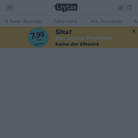
Karas Ukrainoje
Žalioji erdvė
Ačiū, Prezidente
E