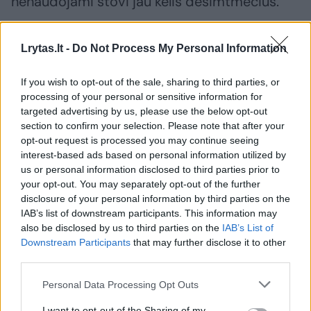
nenaudojami stovi jau kelis dešimtmečius.
Vis dėlto griuvenomis kartais virsta ir
Lrytas.lt -
Do Not Process My Personal Information
pavieniai privačių asmenų valdyti statiniai,
If you wish to opt-out of the sale, sharing to third parties, or
kurių priežiūra niekas neužsiima.
processing of your personal or sensitive information for
targeted advertising by us, please use the below opt-out
section to confirm your selection. Please note that after your
Planai kartais subliūkšta
opt-out request is processed you may continue seeing
interest-based ads based on personal information utilized by
us or personal information disclosed to third parties prior to
Kaskart perėmus bešeimininkį turtą tenka
your opt-out. You may separately opt-out of the further
spręsti rebusą – nugriauti statinį ar bandyti jį
disclosure of your personal information by third parties on the
IAB’s list of downstream participants. This information may
parduoti ir dar šiek tiek uždirbti.
also be disclosed by us to third parties on the
IAB’s List of
Downstream Participants
that may further disclose it to other
third parties.
Būta atvejų, kai žmonės įsigijo tokius
Personal Data Processing Opt Outs
statinius, tačiau jų atnaujinimas net
neprasidėjo. Galimybės priversti pirkėjus
I want to opt-out of the Sharing of my