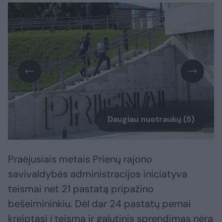
Daugiau nuotraukų (5)
Praėjusiais metais Prienų rajono
savivaldybės administracijos iniciatyva
teismai net 21 pastatą pripažino
bešeimininkiu. Dėl dar 24 pastatų pernai
kreiptasi į teismą ir galutinis sprendimas nėra