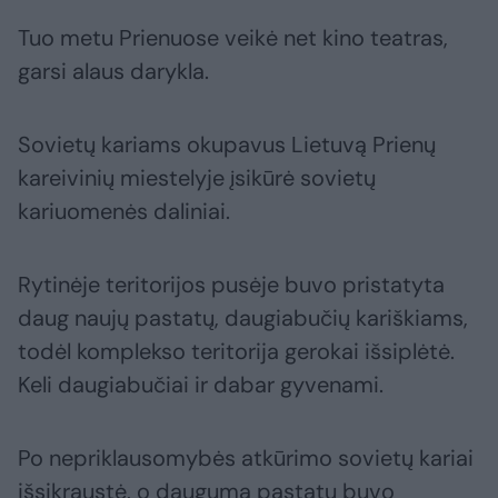
Tuo metu Prienuose veikė net kino teatras,
garsi alaus darykla.
Sovietų kariams okupavus Lietuvą Prienų
kareivinių miestelyje įsikūrė sovietų
kariuomenės daliniai.
Rytinėje teritorijos pusėje buvo pristatyta
daug naujų pastatų, daugiabučių kariškiams,
todėl komplekso teritorija gerokai išsiplėtė.
Keli daugiabučiai ir dabar gyvenami.
Po nepriklausomybės atkūrimo sovietų kariai
išsikraustė, o dauguma pastatų buvo