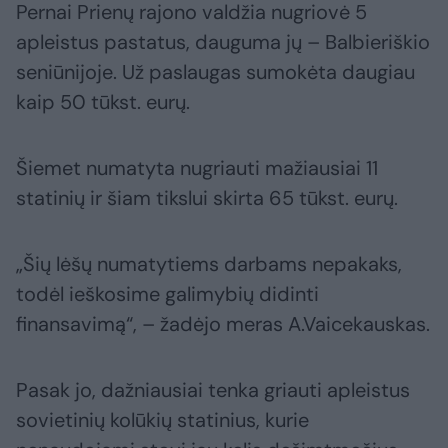
Pernai Prienų rajono valdžia nugriovė 5
apleistus pastatus, dauguma jų – Balbieriškio
seniūnijoje. Už paslaugas sumokėta daugiau
kaip 50 tūkst. eurų.
Šiemet numatyta nugriauti mažiausiai 11
statinių ir šiam tikslui skirta 65 tūkst. eurų.
„Šių lėšų numatytiems darbams nepakaks,
todėl ieškosime galimybių didinti
finansavimą“, – žadėjo meras A.Vaicekauskas.
Pasak jo, dažniausiai tenka griauti apleistus
sovietinių kolūkių statinius, kurie