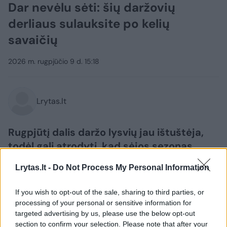
Dar nevėlu sėti: šių daržovių
derliaus sulauksite po kelių
savaičių
2026 m. rugpjūčio 9 d. 15:18
Lrytas.lt
Rugpjūtį dalis daržo lysvių jau ištuštėja,
todėl gali atrodyti, kad sėjos sezonas
baigėsi. Vis dėlto vasaros pabaigoje dar
Lrytas.lt -
Do Not Process My Personal Information
galima pasėti nemažai greitai augančių
žalumynų ir daržovių. Pasirinkus tinkamas
If you wish to opt-out of the sale, sharing to third parties, or
veisles, pirmąjį derlių galima skinti dar iki
processing of your personal or sensitive information for
šalnų.
targeted advertising by us, please use the below opt-out
section to confirm your selection. Please note that after your