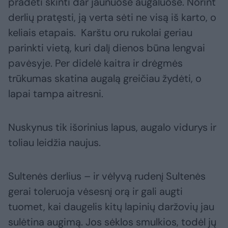
pradėti skinti dar jaunuose augaluose. Norint
derlių pratęsti, ją verta sėti ne visą iš karto, o
keliais etapais. Karštu oru rukolai geriau
parinkti vietą, kuri dalį dienos būna lengvai
pavėsyje. Per didelė kaitra ir drėgmės
trūkumas skatina augalą greičiau žydėti, o
lapai tampa aitresni.
Nuskynus tik išorinius lapus, augalo vidurys ir
toliau leidžia naujus.
Sultenės derlius – ir vėlyvą rudenį Sultenės
gerai toleruoja vėsesnį orą ir gali augti
tuomet, kai daugelis kitų lapinių daržovių jau
sulėtina augimą. Jos sėklos smulkios, todėl jų