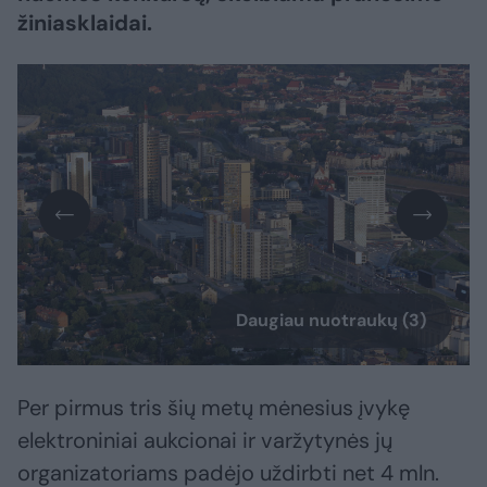
žiniasklaidai.
Daugiau nuotraukų (3)
Per pirmus tris šių metų mėnesius įvykę
elektroniniai aukcionai ir varžytynės jų
organizatoriams padėjo uždirbti net 4 mln.