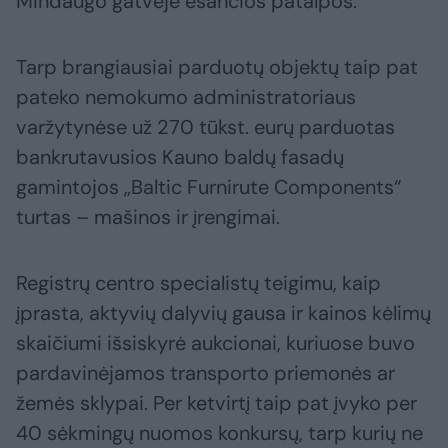
Mindaugo gatvėje esančios patalpos.
Tarp brangiausiai parduotų objektų taip pat
pateko nemokumo administratoriaus
varžytynėse už 270 tūkst. eurų parduotas
bankrutavusios Kauno baldų fasadų
gamintojos „Baltic Furnirute Components“
turtas – mašinos ir įrengimai.
Registrų centro specialistų teigimu, kaip
įprasta, aktyvių dalyvių gausa ir kainos kėlimų
skaičiumi išsiskyrė aukcionai, kuriuose buvo
pardavinėjamos transporto priemonės ar
žemės sklypai. Per ketvirtį taip pat įvyko per
40 sėkmingų nuomos konkursų, tarp kurių ne