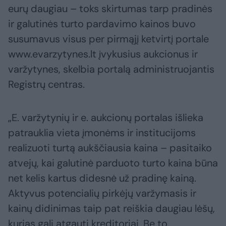
eurų daugiau – toks skirtumas tarp pradinės
ir galutinės turto pardavimo kainos buvo
susumavus visus per pirmąjį ketvirtį portale
www.evarzytynes.lt įvykusius aukcionus ir
varžytynes, skelbia portalą administruojantis
Registrų centras.
„E. varžytynių ir e. aukcionų portalas išlieka
patrauklia vieta įmonėms ir institucijoms
realizuoti turtą aukščiausia kaina – pasitaiko
atvejų, kai galutinė parduoto turto kaina būna
net kelis kartus didesnė už pradinę kainą.
Aktyvus potencialių pirkėjų varžymasis ir
kainų didinimas taip pat reiškia daugiau lėšų,
kurias gali atgauti kreditoriai. Be to,