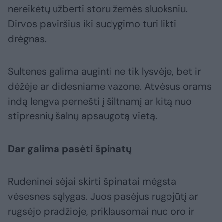
nereikėtų užberti storu žemės sluoksniu.
Dirvos paviršius iki sudygimo turi likti
drėgnas.
Sultenes galima auginti ne tik lysvėje, bet ir
dėžėje ar didesniame vazone. Atvėsus orams
indą lengva pernešti į šiltnamį ar kitą nuo
stipresnių šalnų apsaugotą vietą.
Dar galima pasėti špinatų
Rudeninei sėjai skirti špinatai mėgsta
vėsesnes sąlygas. Juos pasėjus rugpjūtį ar
rugsėjo pradžioje, priklausomai nuo oro ir