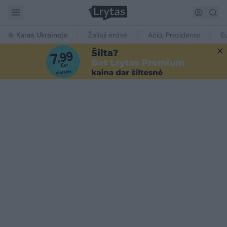
Karas Ukrainoje
Žalioji erdvė
Ačiū, Prezidente
E