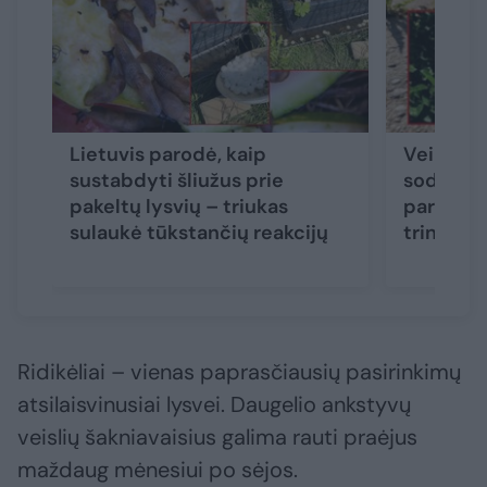
Lietuvis parodė, kaip
Veikia b
sustabdyti šliužus prie
sodinink
pakeltų lysvių – triukas
parą atsi
sulaukė tūkstančių reakcijų
trinkelių
Ridikėliai – vienas paprasčiausių pasirinkimų
atsilaisvinusiai lysvei. Daugelio ankstyvų
veislių šakniavaisius galima rauti praėjus
maždaug mėnesiui po sėjos.