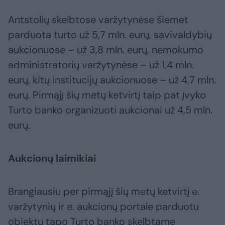
Antstolių skelbtose varžytynėse šiemet
parduota turto už 5,7 mln. eurų, savivaldybių
aukcionuose – už 3,8 mln. eurų, nemokumo
administratorių varžytynėse – už 1,4 mln.
eurų, kitų institucijų aukcionuose – už 4,7 mln.
eurų. Pirmąjį šių metų ketvirtį taip pat įvyko
Turto banko organizuoti aukcionai už 4,5 mln.
eurų.
Aukcionų laimikiai
Brangiausiu per pirmąjį šių metų ketvirtį e.
varžytynių ir e. aukcionų portale parduotu
objektu tapo Turto banko skelbtame