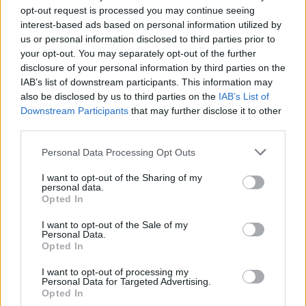
opt-out request is processed you may continue seeing
interest-based ads based on personal information utilized by
us or personal information disclosed to third parties prior to
your opt-out. You may separately opt-out of the further
disclosure of your personal information by third parties on the
IAB’s list of downstream participants. This information may
also be disclosed by us to third parties on the
IAB’s List of
Downstream Participants
that may further disclose it to other
third parties.
Personal Data Processing Opt Outs
Daugiau nuotraukų (1)
I want to opt-out of the Sharing of my
personal data.
Opted In
Apie tai, ką galima sėti rugpjūtį, rašo portalas
I want to opt-out of the Sale of my
Personal Data.
„Kobieta Onet“. Vasaros pabaigoje lauke dar
Opted In
galima auginti špinatus, ridikėlius, sultenes,
I want to opt-out of processing my
Personal Data for Targeted Advertising.
krapus, kai kurias salotas ir lapinius
Opted In