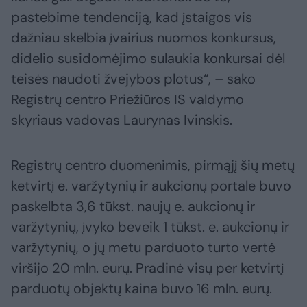
pastebime tendenciją, kad įstaigos vis
dažniau skelbia įvairius nuomos konkursus,
didelio susidomėjimo sulaukia konkursai dėl
teisės naudoti žvejybos plotus“, – sako
Registrų centro Priežiūros IS valdymo
skyriaus vadovas Laurynas Ivinskis.
Registrų centro duomenimis, pirmąjį šių metų
ketvirtį e. varžytynių ir aukcionų portale buvo
paskelbta 3,6 tūkst. naujų e. aukcionų ir
varžytynių, įvyko beveik 1 tūkst. e. aukcionų ir
varžytynių, o jų metu parduoto turto vertė
viršijo 20 mln. eurų. Pradinė visų per ketvirtį
parduotų objektų kaina buvo 16 mln. eurų.