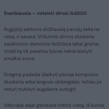
Svarbiausia – neleisti dirvai išdžiūti
Rugpjūtį sėkloms didžiausią pavojų kelia ne
vėsa, o sausra. Viršutinis dirvos sluoksnis
saulėtomis dienomis išdžiūsta labai greitai,
todėl ką tik pasėtas lysves reikia laistyti
smulkia srove.
Drėgmę padeda išlaikyti plonas komposto
sluoksnis arba lengvas uždangalas, tačiau jis
neturi trukdyti augalams sudygti.
Vėlyvajai sėjai geriausia rinktis vietą, iš kurios