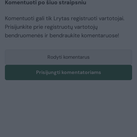
Komentuoti po šiuo straipsniu
Komentuoti gali tik Lrytas registruoti vartotojai.
Prisijunkite prie registruotų vartotojų
bendruomenės ir bendraukite komentaruose!
Rodyti komentarus
Prisijungti komentatoriams