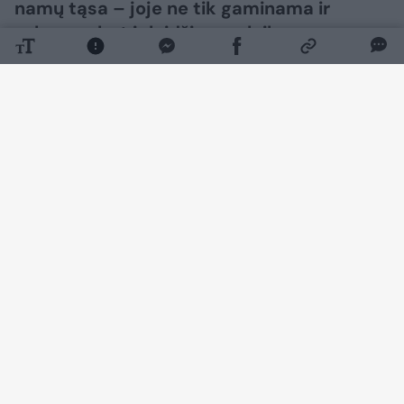
namų tąsa – joje ne tik gaminama ir
valgoma, bet ir leidžiamas laikas su
artimaisiais. Tokiai erdvei sukurti
nebūtinos didelės investicijos ar sudėtingi
remonto darbai.
Daugiau nuotraukų (4)