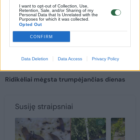
burokėlius. Svarbiausia rinktis rudeninei sėjai
I want to opt-out of Collection, Use,
tinkamas, greitai subręstančias veisles.
Retention, Sale, and/or Sharing of my
Personal Data that Is Unrelated with the
Purposes for which it was collected.
Opted Out
Sėjant rugpjūtį reikia atsižvelgti ne tik į likusį
CONFIRM
šiltojo sezono laiką. Dirva gali būti išsausėjusi
ir įkaitusi, todėl sėkloms būtina užtikrinti
nuolatinę drėgmę.
Data Deletion
Data Access
Privacy Policy
Ridikėliai mėgsta trumpėjančias dienas
Susiję straipsniai