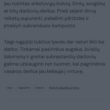
jau nuimtas ankstyvųjų bulvių, žirnių, svogūnų
ar kitų daržovių derlius. Prieš sėjant dirvą
reikėtų supurenti, pašalinti piktžoles ir
įmaišyti subrendusio komposto.
Taigi rugpjūtį tuščios lysvės dar neturi likti be
darbo. Tinkamai pasirinkus augalus, šviežių
žalumynų ir greitai subręstančių daržovių
galima užsiauginti net tuomet, kai pagrindinis
vasaros derlius jau keliauja į virtuvę.
sėja
rugpjūtis
krapai
Rodyti daugiau žymių