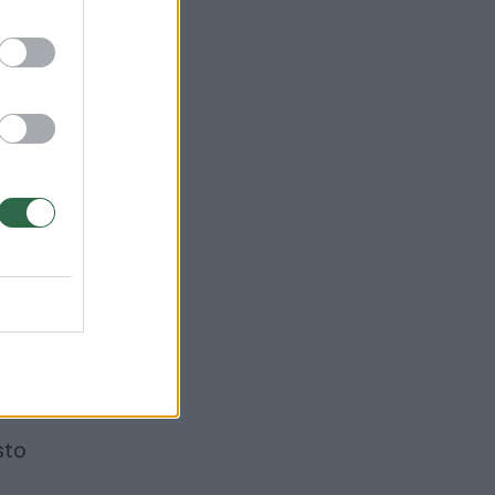
verta
sto