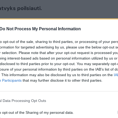
atvyks poilsiauti.
Do Not Process My Personal Information
to opt-out of the sale, sharing to third parties, or processing of your per
formation for targeted advertising by us, please use the below opt-out s
r selection. Please note that after your opt-out request is processed y
eing interest-based ads based on personal information utilized by us or
disclosed to third parties prior to your opt-out. You may separately opt-
losure of your personal information by third parties on the IAB’s list of
. This information may also be disclosed by us to third parties on the
IA
Participants
that may further disclose it to other third parties.
„Metropolio“
Seimo „aušriečiai“
viešbučio kieme –
ragina Vyriausybę
naujos Š. Matijošaičio
stabdyti Nacionalinio
l Data Processing Opt Outs
statybos
stadiono statybas:
parengė rezoliuciją
o opt-out of the Sharing of my personal data.
(2)