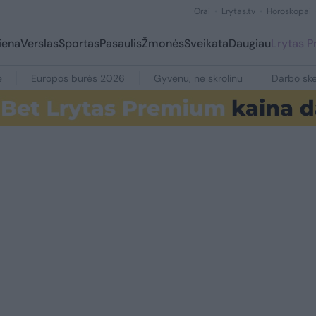
Orai
Lrytas.tv
Horoskopai
iena
Verslas
Sportas
Pasaulis
Žmonės
Sveikata
Daugiau
Lrytas 
e
Europos burės 2026
Gyvenu, ne skrolinu
Darbo ske