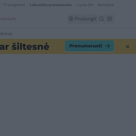
TV programa
Laikraščio prenumerata
Lrytas EN
Kontaktai
Premium
Prisijungti
lbimai