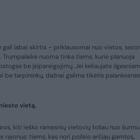
ali labai skirtis – priklausomai nuo vietos, sezo
Trumpalaikė nuoma tinka tiems, kurie planuoja
stogas be įsipareigojimų. Jei keliaujate ilgesnia
iai be tarpininkų, dažnai galima tikėtis palankesnė
miesto vietą.
os, kiti ieško ramesnių vietovių toliau nuo šurmul
us rajonus: tiems, kas nori poilsio arčiau gamtos,