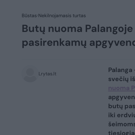
Būstas
Nekilnojamasis turtas
Butų nuoma Palangoje –
pasirenkamų apgyvend
Palanga 
Lrytas.lt
svečių i
nuoma P
apgyvend
butų pas
iki erdv
šeimoms
tiesiogia