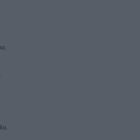
no,
m
s
io.