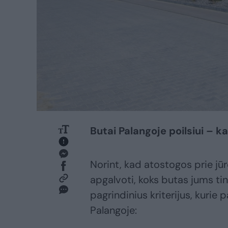
Butai Palangoje poilsiui – ka
Norint, kad atostogos prie jū
apgalvoti, koks butas jums ti
pagrindinius kriterijus, kurie 
Palangoje: