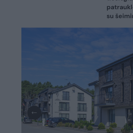
patraukl
su šeimi