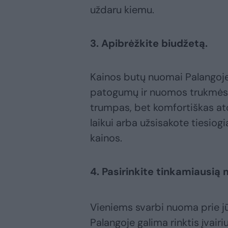
uždaru kiemu.
3. Apibrėžkite biudžetą.
Kainos butų nuomai Palangoje g
patogumų ir nuomos trukmės. 
trumpas, bet komfortiškas ato
laikui arba užsisakote tiesiog
kainos.
4. Pasirinkite tinkamiausią 
Vieniems svarbi nuoma prie jūr
Palangoje galima rinktis įvairi