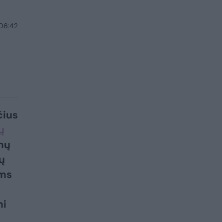
 06:42
čius
ų
mų
ų
oms
mi