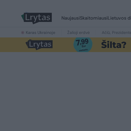
Naujausi
Skaitomiausi
Lietuvos d
Karas Ukrainoje
Žalioji erdvė
Ačiū, Prezident