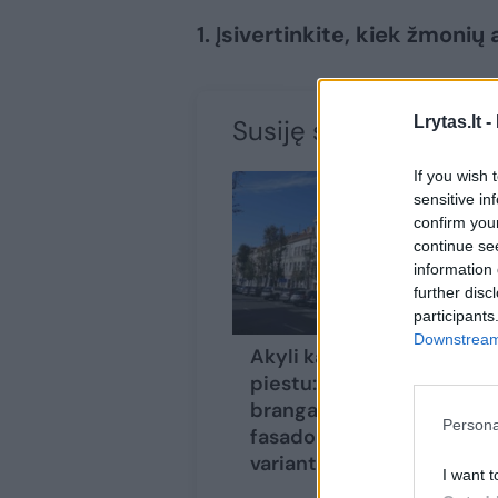
1. Įsivertinkite, kiek žmonių 
Lrytas.lt -
Susiję straipsniai
If you wish 
sensitive in
confirm you
continue se
information 
further disc
participants
Downstream 
Akyli kauniečiai stojo
piestu: neleido
brangaus namo
Persona
fasado keisti į pigesnį
variantą
I want t