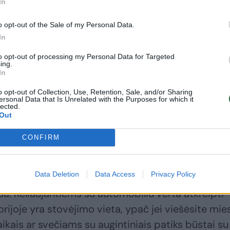
In
o opt-out of the Sale of my Personal Data.
In
to opt-out of processing my Personal Data for Targeted
is ar su draugų grupe? Jei atostogaujate su šeima,
ing.
In
rtu rinktis erdvesnį 2–3 kambarių butą, kuriame
 zoną.
o opt-out of Collection, Use, Retention, Sale, and/or Sharing
ersonal Data that Is Unrelated with the Purposes for which it
lected.
Out
umų jums reikia.
CONFIRM
utų su terasa ar balkonu – tai puiki vieta rytinei
Data Deletion
Data Access
Privacy Policy
 Jei jums aktuali komfortiška nakvynė Palangoje, 
asa. Keliaujantiems su automobiliu verta atkreipti
orijoje yra stovėjimo vieta, ypač jei viešėsite mie
kais ar svečiams su augintiniais patiks būstai su