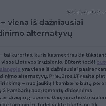
2025 m. balandžio 24 d.
 viena iš dažniausiai
inimo alternatyvų
– tai kurortas, kuris kasmet traukia tūkstan
š visos Lietuvos ir užsienio. Būtent todėl
but
alangoje
yra viena iš dažniausiai pasirenka
inimo alternatyvų. PrieJūros.LT rasite plat
irinkimą – nuo jaukių 1 kambario butų por
ių 3 kambarių apartamentų didesnėms
 ar draugų grupėms. Dauguma būstų siūlo
i be tarpininkų, todėl galite tikėtis ne tik