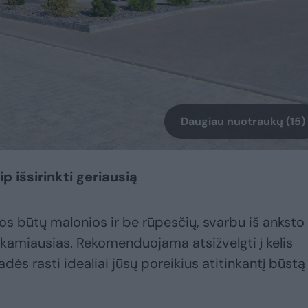
Daugiau nuotraukų (15)
ip išsirinkti geriausią
ros būtų malonios ir be rūpesčių, svarbu iš anksto
nkamiausias. Rekomenduojama atsižvelgti į kelis
padės rasti idealiai jūsų poreikius atitinkantį būstą