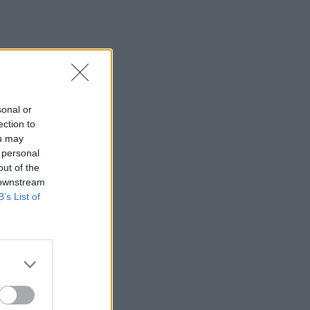
sonal or
ection to
ou may
 personal
out of the
 downstream
B’s List of