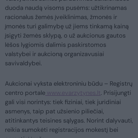
duoda naudą visoms pusėms: užtikrinamas
racionalus žemės įveiklinimas, žmonės ir
įmonės turi galimybę už jiems tinkamą kainą
įsigyti žemės sklypą, o už aukcionus gautos
lėšos lygiomis dalimis paskirstomos
valstybei ir aukcioną organizavusiai
savivaldybei.
Aukcionai vyksta elektroniniu būdu – Registrų
centro portale
www.evarzytynes.lt
. Prisijungti
gali visi norintys: tiek fiziniai, tiek juridiniai
asmenys, taip pat užsienio piliečiai,
atitinkantys teisines sąlygas. Norint dalyvauti,
reikia sumokėti registracijos mokestį bei