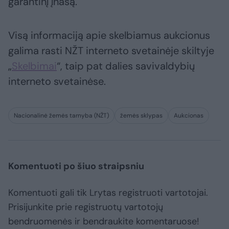
garantinį įnašą.
Visą informaciją apie skelbiamus aukcionus
galima rasti NŽT interneto svetainėje skiltyje
„
Skelbimai
“, taip pat dalies savivaldybių
interneto svetainėse.
Nacionalinė žemės tarnyba (NŽT)
žemės sklypas
Aukcionas
Komentuoti po šiuo straipsniu
Komentuoti gali tik Lrytas registruoti vartotojai.
Prisijunkite prie registruotų vartotojų
bendruomenės ir bendraukite komentaruose!