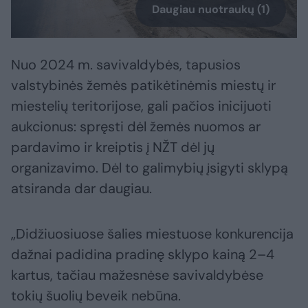
Daugiau nuotraukų (1)
Nuo 2024 m. savivaldybės, tapusios
valstybinės žemės patikėtinėmis miestų ir
miestelių teritorijose, gali pačios inicijuoti
aukcionus: spręsti dėl žemės nuomos ar
pardavimo ir kreiptis į NŽT dėl jų
organizavimo. Dėl to galimybių įsigyti sklypą
atsiranda dar daugiau.
„Didžiuosiuose šalies miestuose konkurencija
dažnai padidina pradinę sklypo kainą 2–4
kartus, tačiau mažesnėse savivaldybėse
tokių šuolių beveik nebūna.