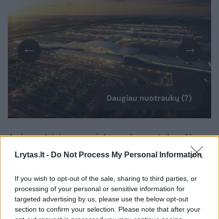
Daugiau nuotraukų (7)
Apie ambicingą projektą rašo portalas „New
Atlas“. Planuojama atnaujinti ir naujai įrengti
Lrytas.lt -
Do Not Process My Personal Information
apie 5 mln. kvadratinių pėdų, arba daugiau
If you wish to opt-out of the sale, sharing to third parties, or
kaip 464 tūkst. kv. metrų, oro uosto erdvių,
processing of your personal or sensitive information for
pakeisti senus terminalo korpusus, įrengti
targeted advertising by us, please use the below opt-out
naujus įlaipinimo vartus ir pastatyti milžinišką
section to confirm your selection. Please note that after your