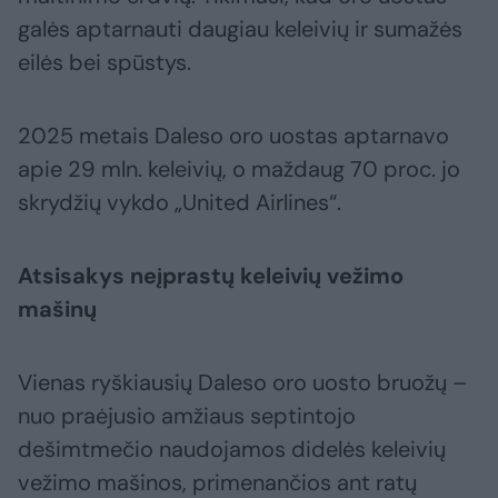
galės aptarnauti daugiau keleivių ir sumažės
eilės bei spūstys.
2025 metais Daleso oro uostas aptarnavo
apie 29 mln. keleivių, o maždaug 70 proc. jo
skrydžių vykdo „United Airlines“.
Atsisakys neįprastų keleivių vežimo
mašinų
Vienas ryškiausių Daleso oro uosto bruožų –
nuo praėjusio amžiaus septintojo
dešimtmečio naudojamos didelės keleivių
vežimo mašinos, primenančios ant ratų