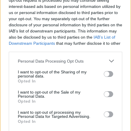
opt-out request is processed you may continue seeing
32 tūkst. automobilių talpinantį daugiaaukštį
interest-based ads based on personal information utilized by
garažą.
us or personal information disclosed to third parties prior to
your opt-out. You may separately opt-out of the further
disclosure of your personal information by third parties on the
Jeigu sumanymas bus įgyvendintas, jis galėtų
IAB’s list of downstream participants. This information may
also be disclosed by us to third parties on the
IAB’s List of
tapti didžiausiu tokio pobūdžio statiniu
Downstream Participants
that may further disclose it to other
pasaulyje.
third parties.
Personal Data Processing Opt Outs
Išsaugos ikonišką terminalą
I want to opt-out of the Sharing of my
personal data.
Opted In
Susiję straipsniai
I want to opt-out of the Sale of my
Personal Data.
Opted In
I want to opt-out of processing my
Personal Data for Targeted Advertising.
Opted In