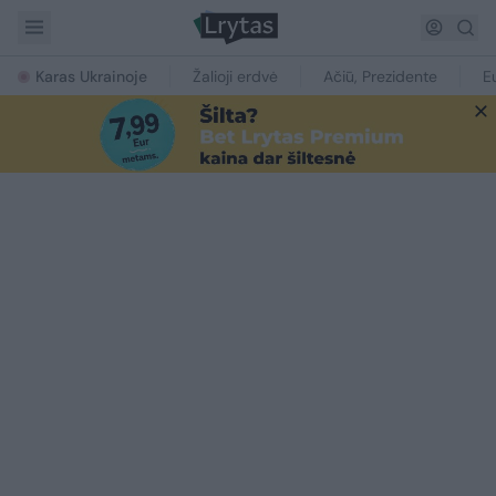
Karas Ukrainoje
Žalioji erdvė
Ačiū, Prezidente
E