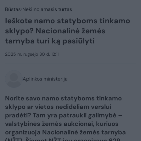
Būstas
Nekilnojamasis turtas
Ieškote namo statyboms tinkamo
sklypo? Nacionalinė žemės
tarnyba turi ką pasiūlyti
2025 m. rugsėjo 30 d. 12:11
Aplinkos ministerija
Norite savo namo statyboms tinkamo
sklypo ar vietos nedideliam verslui
pradėti? Tam yra patraukli galimybė –
valstybinės žemės aukcionai, kuriuos
organizuoja Nacionalinė žemės tarnyba
(NŽT). Šiemet NŽT jau organizavo 629