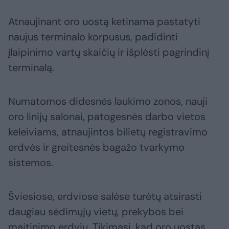
Atnaujinant oro uostą ketinama pastatyti
naujus terminalo korpusus, padidinti
įlaipinimo vartų skaičių ir išplėsti pagrindinį
terminalą.
Numatomos didesnės laukimo zonos, nauji
oro linijų salonai, patogesnės darbo vietos
keleiviams, atnaujintos bilietų registravimo
erdvės ir greitesnės bagažo tvarkymo
sistemos.
Šviesiose, erdviose salėse turėtų atsirasti
daugiau sėdimųjų vietų, prekybos bei
maitinimo erdvių. Tikimasi, kad oro uostas