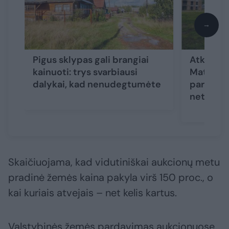
→
Pigus sklypas gali brangiai
Atkūrus 
kainuoti: trys svarbiausi
Matijoša
dalykai, kad nenudegtumėte
parduota
netrukus
Skaičiuojama, kad vidutiniškai aukcionų metu
pradinė žemės kaina pakyla virš 150 proc., o
kai kuriais atvejais – net kelis kartus.
Valstybinės žemės pardavimas aukcionuose