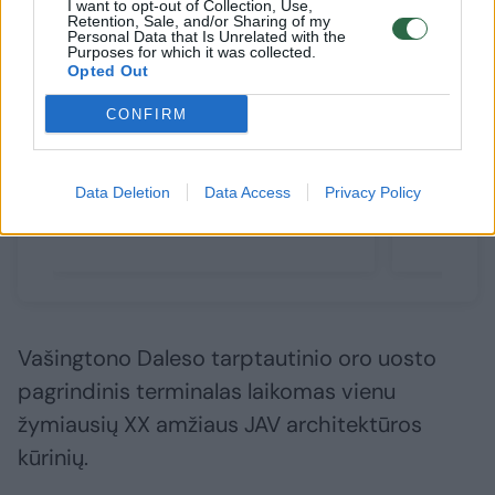
I want to opt-out of Collection, Use,
Retention, Sale, and/or Sharing of my
Personal Data that Is Unrelated with the
Purposes for which it was collected.
Opted Out
CONFIRM
Niujorke pradėtas statyti ilgai
Atidaryt
lauktas dangoraižis – užbaigs
įspūding
Pasaulio prekybos centro
pasaulyje
Data Deletion
Data Access
Privacy Policy
panoramą
mlrd. me
Vašingtono Daleso tarptautinio oro uosto
pagrindinis terminalas laikomas vienu
žymiausių XX amžiaus JAV architektūros
kūrinių.