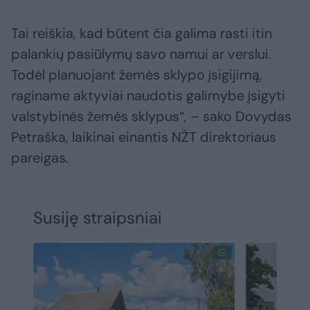
Tai reiškia, kad būtent čia galima rasti itin
palankių pasiūlymų savo namui ar verslui.
Todėl planuojant žemės sklypo įsigijimą,
raginame aktyviai naudotis galimybe įsigyti
valstybinės žemės sklypus“, – sako Dovydas
Petraška, laikinai einantis NŽT direktoriaus
pareigas.
Susiję straipsniai