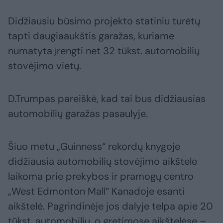
Didžiausiu būsimo projekto statiniu turėtų
tapti daugiaaukštis garažas, kuriame
numatyta įrengti net 32 tūkst. automobilių
stovėjimo vietų.
D.Trumpas pareiškė, kad tai bus didžiausias
automobilių garažas pasaulyje.
Šiuo metu „Guinness“ rekordų knygoje
didžiausia automobilių stovėjimo aikštele
laikoma prie prekybos ir pramogų centro
„West Edmonton Mall“ Kanadoje esanti
aikštelė. Pagrindinėje jos dalyje telpa apie 20
tūkst. automobilių, o gretimose aikštelėse –