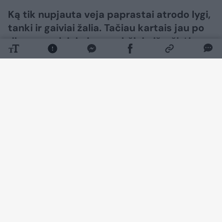
Ką tik nupjauta veja paprastai atrodo lygi,
tanki ir gaiviai žalia. Tačiau kartais jau po
dienos ar dviejų jos paviršiuje išryškėja
rusvų, gelsvų ar pilkšvų dėmių. Nors
pirmiausia galima įtarti ligą ar trąšų
trūkumą, priežastis dažnai slypi pačiame
pjovime.