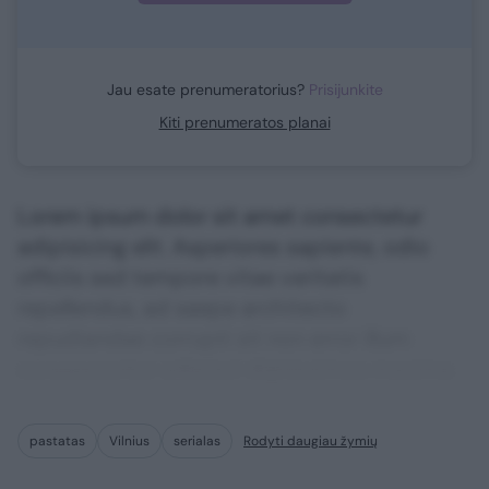
Jau esate prenumeratorius?
Prisijunkite
Kiti prenumeratos planai
Lorem ipsum dolor sit amet consectetur
adipisicing elit. Asperiores sapiente, odio
officiis sed tempore vitae veritatis
repellendus, ad saepe architecto
repudiandae corrupti sit non error illum
consequuntur adipisci dignissimos maxime.
pastatas
Vilnius
serialas
Rodyti daugiau žymių