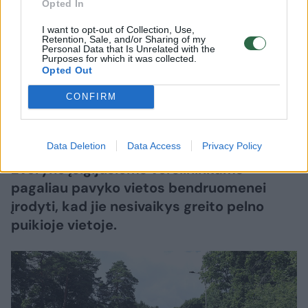
Opted In
2026 m. rugpjūčio 8 d. 11:02
I want to opt-out of Collection, Use,
Retention, Sale, and/or Sharing of my
Personal Data that Is Unrelated with the
Purposes for which it was collected.
Lrytas.lt
Opted Out
CONFIRM
Lrytas Premium nariams
Data Deletion
Data Access
Privacy Policy
Buvusius Vyriausybės svečių namus
Žvėryne įsigijusiems verslininkams
pagaliau pavyko vietos bendruomenei
įrodyti, kad jie nesivaikys greito pelno
puikioje vietoje.