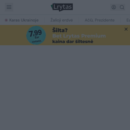
Karas Ukrainoje
Žalioji erdvė
Ačiū, Prezidente
E