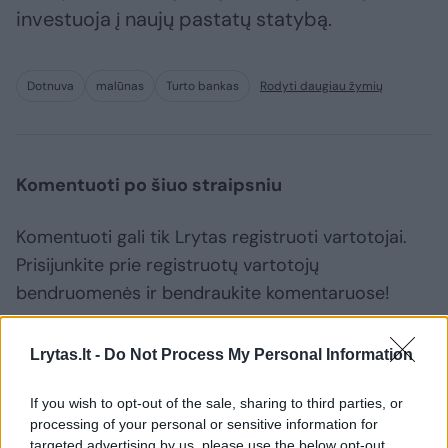
investuoja į naujų pastatų statybą.
Dotnuva
malūnas
Turto bankas
Rodyti daugiau žymių
Komentuoti po šiuo straipsniu
Komentuoti gali tik Lrytas registruoti vartotojai.
Prisijunkite prie registruotų vartotojų
bendruomenės ir bendraukite komentaruose!
Lrytas.lt -
Do Not Process My Personal Information
Rodyti komentarus
If you wish to opt-out of the sale, sharing to third parties, or
Prisijungti komentatoriams
processing of your personal or sensitive information for
targeted advertising by us, please use the below opt-out