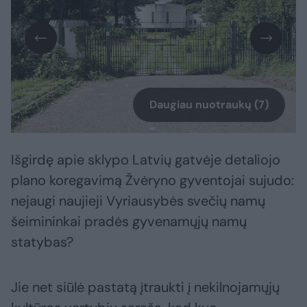
Daugiau nuotraukų (7)
Išgirdę apie sklypo Latvių gatvėje detaliojo
plano koregavimą Žvėryno gyventojai sujudo:
nejaugi naujieji Vyriausybės svečių namų
šeimininkai pradės gyvenamųjų namų
statybas?
Jie net siūlė pastatą įtraukti į nekilnojamųjų