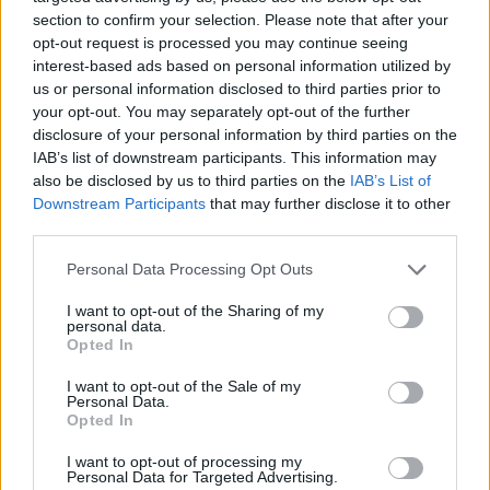
section to confirm your selection. Please note that after your
opt-out request is processed you may continue seeing
interest-based ads based on personal information utilized by
us or personal information disclosed to third parties prior to
your opt-out. You may separately opt-out of the further
disclosure of your personal information by third parties on the
IAB’s list of downstream participants. This information may
also be disclosed by us to third parties on the
IAB’s List of
Downstream Participants
that may further disclose it to other
third parties.
Personal Data Processing Opt Outs
I want to opt-out of the Sharing of my
personal data.
Opted In
Būstas
Nekilnojamasis turtas
I want to opt-out of the Sale of my
Įtakingų žmonių kadaise pamėgti
Personal Data.
Opted In
Žvėryno svečių namai atgims
kitaip, nei daugelis tikėjosi
(2)
I want to opt-out of processing my
Personal Data for Targeted Advertising.