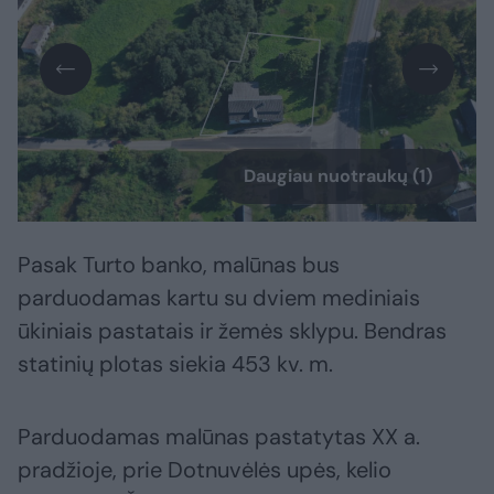
Daugiau nuotraukų (1)
Pasak Turto banko, malūnas bus
parduodamas kartu su dviem mediniais
ūkiniais pastatais ir žemės sklypu. Bendras
statinių plotas siekia 453 kv. m.
Parduodamas malūnas pastatytas XX a.
pradžioje, prie Dotnuvėlės upės, kelio