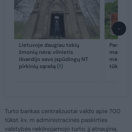
→
Lietuvoje daugiau tokių
Parduod
žmonių nėra: vilnietis
marių kra
išvardijo savo įspūdingų NT
mėnesius
pirkinių sąrašą
(1)
tūkstanč
Turto bankas centralizuotai valdo apie 700
tūkst. kv. m administracinės paskirties
valstybės nekilnojamojo turto, jį atnaujina,