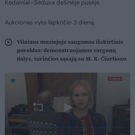
Kėdainiai–Šeduva dešinėje pusėje.
Aukcionas vyks lapkričio 3 dieną.
Vilniaus muziejuje saugomas išskirtinis
paveldas: demonstruojamos vargonų
dalys, turinčios sąsajų su M. K. Čiurlionu