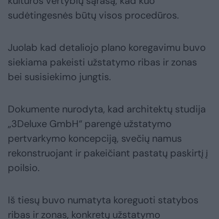
kultūros vertybių sąrašą, kad kuo
sudėtingesnės būtų visos procedūros.
Juolab kad detaliojo plano koregavimu buvo
siekiama pakeisti užstatymo ribas ir zonas
bei susisiekimo jungtis.
Dokumente nurodyta, kad architektų studija
„3Deluxe GmbH“ parengė užstatymo
pertvarkymo koncepciją, svečių namus
rekonstruojant ir pakeičiant pastatų paskirtį į
poilsio.
Iš tiesų buvo numatyta koreguoti statybos
ribas ir zonas, konkretų užstatymo