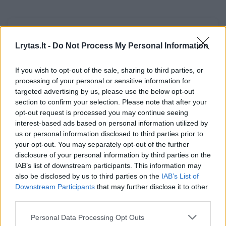
Susiję straipsniai
Lrytas.lt -
Do Not Process My Personal Information
If you wish to opt-out of the sale, sharing to third parties, or
processing of your personal or sensitive information for
targeted advertising by us, please use the below opt-out
section to confirm your selection. Please note that after your
opt-out request is processed you may continue seeing
interest-based ads based on personal information utilized by
us or personal information disclosed to third parties prior to
your opt-out. You may separately opt-out of the further
disclosure of your personal information by third parties on the
Seime – sprendimas, kuris
Savo že
IAB’s list of downstream participants. This information may
gali būti svarbus daugeliui
neatgav
also be disclosed by us to third parties on the
IAB’s List of
žemės savininkų
siūloma l
Downstream Participants
that may further disclose it to other
lygiavert
third parties.
Personal Data Processing Opt Outs