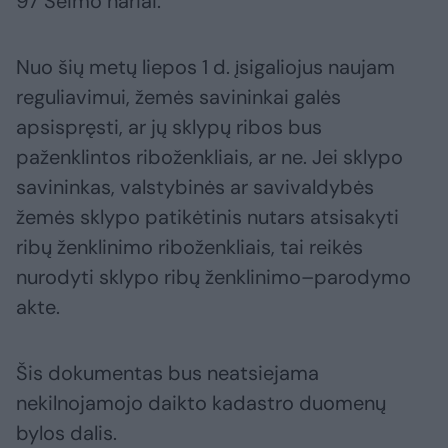
97 Seimo nariai.
Nuo šių metų liepos 1 d. įsigaliojus naujam
reguliavimui, žemės savininkai galės
apsispręsti, ar jų sklypų ribos bus
paženklintos riboženkliais, ar ne. Jei sklypo
savininkas, valstybinės ar savivaldybės
žemės sklypo patikėtinis nutars atsisakyti
ribų ženklinimo riboženkliais, tai reikės
nurodyti sklypo ribų ženklinimo–parodymo
akte.
Šis dokumentas bus neatsiejama
nekilnojamojo daikto kadastro duomenų
bylos dalis.