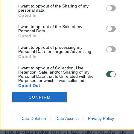
I want to opt-out of the Sharing of my
personal data.
Opted In
Atsisakius privalomų riboženklių, taip pat nuo
I want to opt-out of the Sale of my
liepos neliks dabar už sugadintus riboženklius
Personal Data.
Opted In
gyventojams numatytų baudų. Parlamentarai
I want to opt-out of processing my
taip pat panaikino administracinę
Personal Data for Targeted Advertising.
Opted In
atsakomybę už neteisėtą riboženklio
pastatymą, perdarymą, pašalinimą ar
I want to opt-out of Collection, Use,
Retention, Sale, and/or Sharing of my
nukėlimą.
Personal Data that Is Unrelated with the
Purposes for which it was collected.
Opted Out
Jei riboženkliai sugadinti ar sunaikinti, o
CONFIRM
savininkas jų neatkuria, šiuo metu jam gresia
įspėjimas arba bauda nuo 70 iki 140 eurų.
Data Deletion
Data Access
Privacy Policy
Toks administracinis nusižengimas,
padarytas pakartotinai, užtraukia baudą nuo