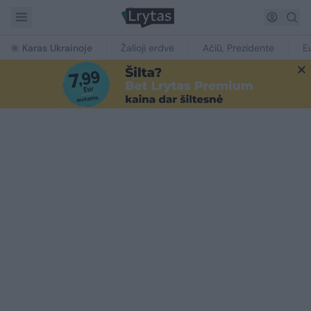
Karas Ukrainoje
Žalioji erdvė
Ačiū, Prezidente
E