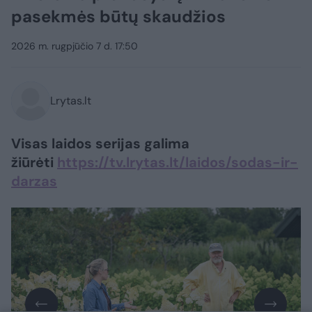
pasekmės būtų skaudžios
2026 m. rugpjūčio 7 d. 17:50
Lrytas.lt
Visas laidos serijas galima
žiūrėti
https://tv.lrytas.lt/laidos/sodas-ir-
darzas