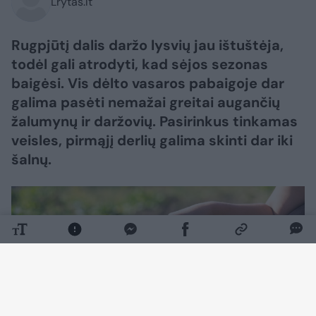
Lrytas.lt
Rugpjūtį dalis daržo lysvių jau ištuštėja,
todėl gali atrodyti, kad sėjos sezonas
baigėsi. Vis dėlto vasaros pabaigoje dar
galima pasėti nemažai greitai augančių
žalumynų ir daržovių. Pasirinkus tinkamas
veisles, pirmąjį derlių galima skinti dar iki
šalnų.