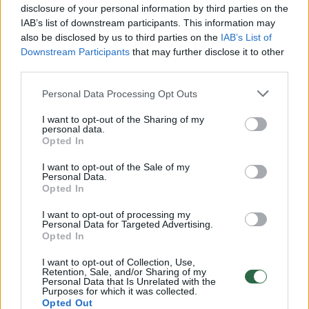
disclosure of your personal information by third parties on the
IAB’s list of downstream participants. This information may
also be disclosed by us to third parties on the
IAB’s List of
Downstream Participants
that may further disclose it to other
third parties.
Personal Data Processing Opt Outs
I want to opt-out of the Sharing of my
personal data.
Opted In
Kaip būsto statybos ar
Tujų pjov
remontas perauga į teisinį
Vičiūnuo
I want to opt-out of the Sale of my
Personal Data.
ginčą
posūkis:
Opted In
nors paž
I want to opt-out of processing my
Personal Data for Targeted Advertising.
Opted In
I want to opt-out of Collection, Use,
Retention, Sale, and/or Sharing of my
Personal Data that Is Unrelated with the
Tyrimo metu nustatyta, kad 2019–2021
Purposes for which it was collected.
Opted Out