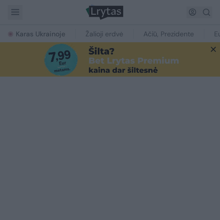
Karas Ukrainoje
Žalioji erdvė
Ačiū, Prezidente
E