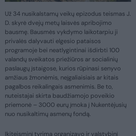
Už 34 nusikalstamų veikų epizodus teismas J.
D. skyrė dvejų metų laisvės apribojimo
bausmę. Bausmės vykdymo laikotarpiu ji
privalės dalyvauti elgesio pataisos
programoje bei neatlygintinai išdirbti 100
valandų sveikatos priežiūros ar socialinių
paslaugų įstaigose, kurios rūpinasi senyvo
amžiaus žmonėmis, neįgaliaisiais ar kitais
pagalbos reikalingais asmenimis. Be to,
nuteistajai skirta baudžiamojo poveikio
priemonė – 3000 eurų įmoka į Nukentėjusių
nuo nusikaltimų asmenų fondą.
Ikiteisminį tyrimą organizavo ir valstybinį