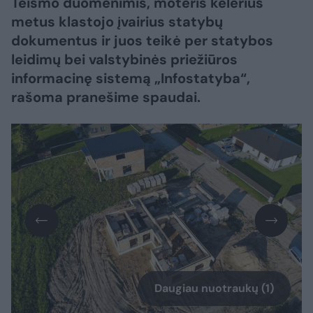
Teismo duomenimis, moteris kelerius
metus klastojo įvairius statybų
dokumentus ir juos teikė per statybos
leidimų bei valstybinės priežiūros
informacinę sistemą „Infostatyba“,
rašoma pranešime spaudai.
Daugiau nuotraukų (1)