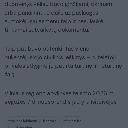
duomenys vėliau buvo ginčijami, tikrinami
arba panaikinti, o dalis už paslaugas
sumokėjusių asmenų taip ir nesulaukė
tinkamai sutvarkytų dokumentų.
Taip pat buvo patenkintas vieno
nukentėjusiojo civilinis ieškinys – nuteistoji
privalės atlyginti jo patirtą turtinę ir neturtinę
žalą.
Vilniaus regiono apylinkės teismo 2026 m.
gegužės 7 d. nuosprendis jau yra įsiteisėjęs.
statybos leidimas
klastotė
Infostatyba
Rodyti daugiau žymių