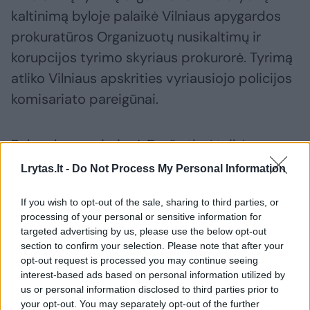
kaltinimą byloje palaikė Vilniaus apygardos
prokuratūros Organizuotų nusikaltimų ir
korupcijos tyrimo skyriaus prokurorė. Tyrimą
atliko Vilniaus apskrities vyriausiojo policijos
komisariato pareigūnai.
Bylos duomenimis, J. D. už atlygį teikė
dokumentų įkėlimo į sistemą „Infostatyba“
Lrytas.lt -
Do Not Process My Personal Information
paslaugas. Šiais dokumentais buvo
If you wish to opt-out of the sale, sharing to third parties, or
grindžiami prašymai patvirtinti statybos
processing of your personal or sensitive information for
užbaigimo ar paskirties keitimo deklaracijas.
targeted advertising by us, please use the below opt-out
section to confirm your selection. Please note that after your
opt-out request is processed you may continue seeing
interest-based ads based on personal information utilized by
Susiję straipsniai
us or personal information disclosed to third parties prior to
your opt-out. You may separately opt-out of the further