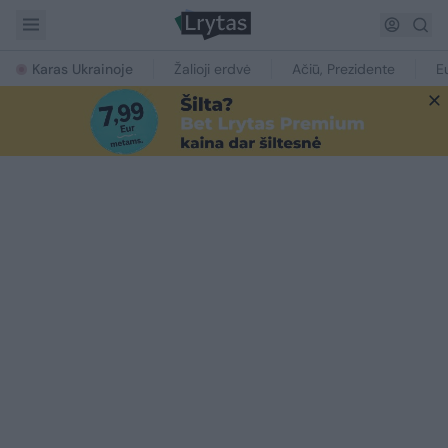
Karas Ukrainoje
Žalioji erdvė
Ačiū, Prezidente
E