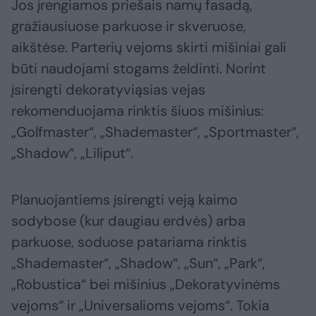
Jos įrengiamos priešais namų fasadą,
gražiausiuose parkuose ir skveruose,
aikštėse. Parterių vejoms skirti mišiniai gali
būti naudojami stogams želdinti. Norint
įsirengti dekoratyviąsias vejas
rekomenduojama rinktis šiuos mišinius:
„Golfmaster“, „Shademaster“, „Sportmaster“,
„Shadow“, „Liliput“.
Planuojantiems įsirengti veją kaimo
sodybose (kur daugiau erdvės) arba
parkuose, soduose patariama rinktis
„Shademaster“, „Shadow“, „Sun“, „Park“,
„Robustica“ bei mišinius „Dekoratyvinėms
vejoms“ ir „Universalioms vejoms“. Tokia