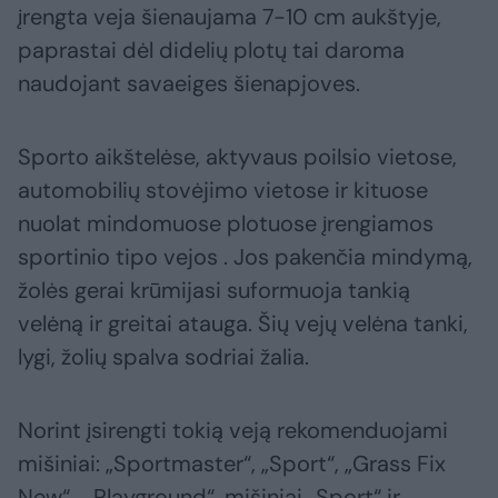
įrengta veja šienaujama 7-10 cm aukštyje,
paprastai dėl didelių plotų tai daroma
naudojant savaeiges šienapjoves.
Sporto aikštelėse, aktyvaus poilsio vietose,
automobilių stovėjimo vietose ir kituose
nuolat mindomuose plotuose įrengiamos
sportinio tipo vejos . Jos pakenčia mindymą,
žolės gerai krūmijasi suformuoja tankią
velėną ir greitai atauga. Šių vejų velėna tanki,
lygi, žolių spalva sodriai žalia.
Norint įsirengti tokią veją rekomenduojami
mišiniai: „Sportmaster“, „Sport“, „Grass Fix
New“, „Playground“, mišiniai „Sport“ ir