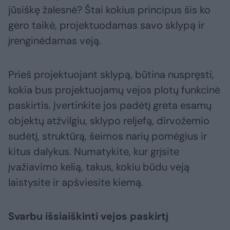
jūsiškę žalesnė? Štai kokius principus šis ko
gero taikė, projektuodamas savo sklypą ir
įrenginėdamas veją.
Prieš projektuojant sklypą, būtina nuspręsti,
kokia bus projektuojamų vejos plotų funkcinė
paskirtis. Įvertinkite jos padėtį greta esamų
objektų atžvilgiu, sklypo reljefą, dirvožemio
sudėtį, struktūrą, šeimos narių pomėgius ir
kitus dalykus. Numatykite, kur grįsite
įvažiavimo kelią, takus, kokiu būdu veją
laistysite ir apšviesite kiemą.
Svarbu išsiaiškinti vejos paskirtį