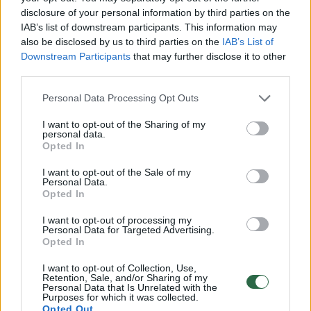
antrą kartą – likus 3–4 savaitėms iki sėjos.
disclosure of your personal information by third parties on the
IAB’s list of downstream participants. This information may
also be disclosed by us to third parties on the
IAB’s List of
Rekomenduojama vejai skirtame plote įrengti
Downstream Participants
that may further disclose it to other
drenažo sistemą, kad veja neužmirktų ir
third parties.
greitai neišsimindytų. Dažniausiai drenažas
Personal Data Processing Opt Outs
įrengiamas žemumose ar molingose dirvose,
I want to opt-out of the Sharing of my
kur ilgam gali likti vandens, prie betoninių
personal data.
Opted In
tvorų ar pamatų.
I want to opt-out of the Sale of my
Personal Data.
Opted In
Paprasčiausia drenažo sistema lygiems
paviršiams – laidus sluoksnis iš skaldos (20
I want to opt-out of processing my
Personal Data for Targeted Advertising.
cm), žvyro ir smėlio (5 cm) bei derlingo
Opted In
grunto (15–25 cm). Sklypams su nuolydžiu
I want to opt-out of Collection, Use,
Retention, Sale, and/or Sharing of my
įrengiami vandens surinktuvai – 90 cm gylio
Personal Data that Is Unrelated with the
Purposes for which it was collected.
ir 60 cm pločio duobės, – kurie pripilami
Opted Out