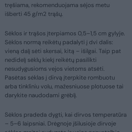
tręšiama, rekomenduojama sėjos metu
išberti 45 g/m2 trąšų.
Sėklos ir trąšos įterpiamos 0,5–1,5 cm gylyje.
Sėklos normą reikėtų padalyti į dvi dalis:
vieną dalį sėti skersai, kitą – išilgai. Taip pat
nedidelį sėklų kiekį reikėtų pasilikti
nesudygusioms vejos vietoms atsėti.
Pasėtas sėklas į dirvą įterpkite rombuotu
arba tinkliniu volu, mažesniuose plotuose tai
darykite naudodami grėblį.
Sėklos pradeda dygti, kai dirvos temperatūra
– 5–6 laipsniai. Drėgnoje įšilusioje dirvoje