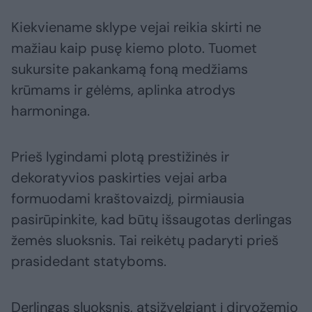
Kiekviename sklype vejai reikia skirti ne
mažiau kaip pusę kiemo ploto. Tuomet
sukursite pakankamą foną medžiams
krūmams ir gėlėms, aplinka atrodys
harmoninga.
Prieš lygindami plotą prestižinės ir
dekoratyvios paskirties vejai arba
formuodami kraštovaizdį, pirmiausia
pasirūpinkite, kad būtų išsaugotas derlingas
žemės sluoksnis. Tai reikėtų padaryti prieš
prasidedant statyboms.
Derlingas sluoksnis, atsižvelgiant į dirvožemio