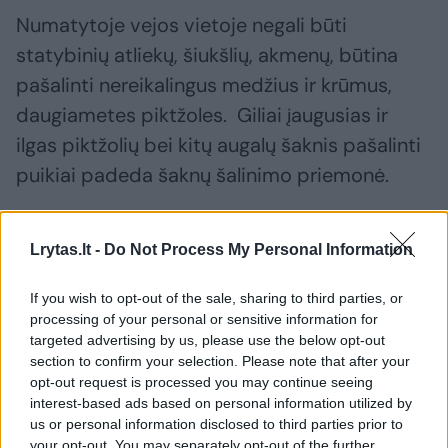
Numatytoje vejos vietoje negali būti
statybinių atliekų, šiukšlių, akmenų, būtina
pašalinti nereikalingus medžius ir krūmus,
daugiametes piktžoles. Giliai įaugusias ir
ilgas piktžolių bei kitų augalų šaknis pašalinti
puikiai padeda šaknų šalinimo priemonė.
Mechaninis piktžolių naikinimas nėra
Lrytas.lt -
Do Not Process My Personal Information
efektyvus, nes dirvoje gali likti piktžolių sėklų
ir vegetatyvinių dalių. Piktžoles prieš sėją
If you wish to opt-out of the sale, sharing to third parties, or
processing of your personal or sensitive information for
rekomenduojama du kartus naikinti
targeted advertising by us, please use the below opt-out
herbicidais („Roundup“). Pirmą kartą – prieš
section to confirm your selection. Please note that after your
opt-out request is processed you may continue seeing
lyginant dirvą (jei veja sena ir apleista, o dirva
interest-based ads based on personal information utilized by
– velėninė, dirvonuojanti ir gausi piktžolių),
us or personal information disclosed to third parties prior to
your opt-out. You may separately opt-out of the further