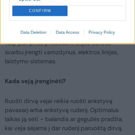
akmenų ir skaldos (60 cm), žvyro ir rupaus
CONFIRM
smėlio (15 cm), o tada užpilama derlingo
grunto (15–25 cm).
Data Deletion
Data Access
Privacy Policy
Taip pat prieš pradedant sėjos darbus
svarbu įrengti vamzdynus, elektros linijas,
laistymo sistemas.
Kada veją įrenginėti?
Ruošti dirvą vejai reikia ruošti ankstyvą
pavasarį arba ankstyvą rudenį. Optimalus
laikas ją sėti – balandis ar gegužės pradžia,
kai veja sėjama į dar rudenį paruoštą dirvą.