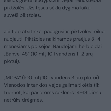
sėklos greitai sudygsta ir vejos nenustelbia
piktžolės. Užsitęsus sėklų dygimo laikui,
suveši piktžolės.
Jei taip atsitinka, paaugusias piktžoles reikia
nupjauti. Piktžolės naikinamos praėjus 3–4
mėnesiams po sėjos. Naudojami herbicidai
„Banvel 4S“ (10 ml į 10 l vandens 1–2 arų
plotui),
„MCPA“ (100 ml į 10 l vandens 3 arų plotui).
Vienodos ir tankios vejos galima tikėtis tik
tuomet, kai pasėtoms sėkloms 14–18 dienų
netrūks drėgmės.