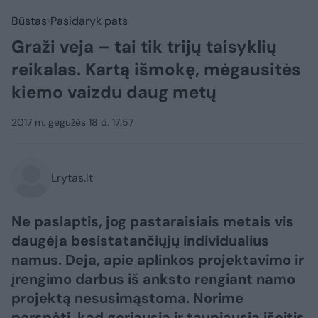
Būstas
Pasidaryk pats
Graži veja – tai tik trijų taisyklių
reikalas. Kartą išmokę, mėgausitės
kiemo vaizdu daug metų
2017 m. gegužės 18 d. 17:57
Lrytas.lt
Ne paslaptis, jog pastaraisiais metais vis
daugėja besistatančiųjų individualius
namus. Deja, apie aplinkos projektavimo ir
įrengimo darbus iš anksto rengiant namo
projektą nesusimąstoma. Norime
perspėti, kad geriausia ir taupiausia išeitis