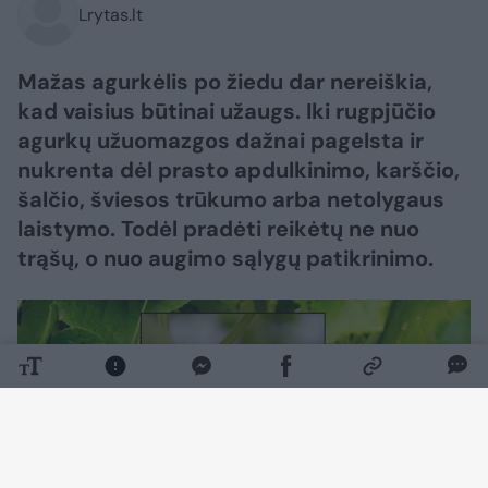
Lrytas.lt
Mažas agurkėlis po žiedu dar nereiškia,
kad vaisius būtinai užaugs. Iki rugpjūčio
agurkų užuomazgos dažnai pagelsta ir
nukrenta dėl prasto apdulkinimo, karščio,
šalčio, šviesos trūkumo arba netolygaus
laistymo. Todėl pradėti reikėtų ne nuo
trąšų, o nuo augimo sąlygų patikrinimo.