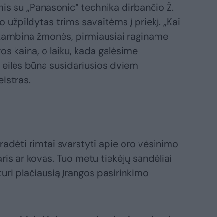
s su „Panasonic“ technika dirbančio Ž.
 užpildytas trims savaitėms į priekį. „Kai
 skambina žmonės, pirmiausiai raginame
os kaina, o laiku, kada galėsime
 eilės būna susidariusios dviem
istras.
s
pradėti rimtai svarstyti apie oro vėsinimo
s ar kovas. Tuo metu tiekėjų sandėliai
 turi plačiausią įrangos pasirinkimo