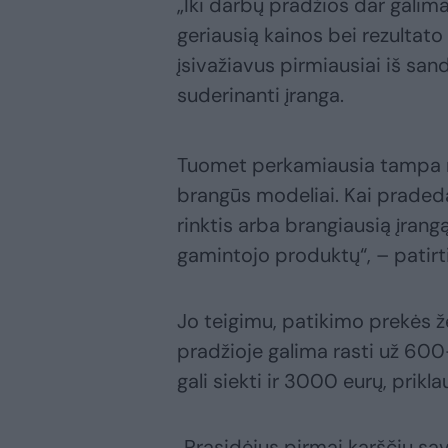
„Iki darbų pradžios dar galima 
geriausią kainos bei rezultato
įsivažiavus pirmiausiai iš san
suderinanti įranga.
Tuomet perkamiausia tampa neb
brangūs modeliai. Kai pradeda
rinktis arba brangiausią įrang
gamintojo produktų“, – patirti
Jo teigimu, patikimo prekės ž
pradžioje galima rasti už 60
gali siekti ir 3000 eurų, prik
„Prasidėjus pirmai karščių sa