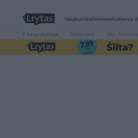
Naujausi
Skaitomiausi
Lietuvos d
Karas Ukrainoje
Žalioji erdvė
Ačiū, Prezident