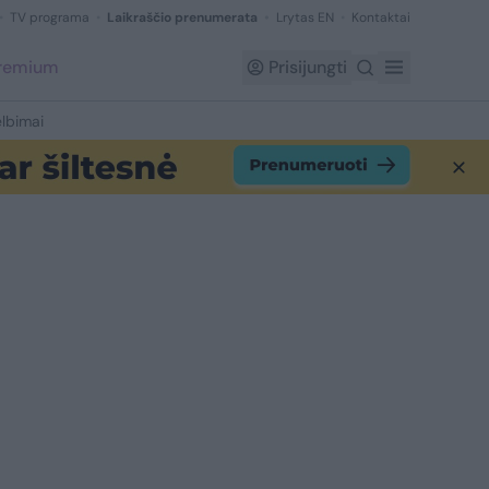
TV programa
Laikraščio prenumerata
Lrytas EN
Kontaktai
Premium
Prisijungti
lbimai