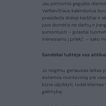
Jau pirmomis gegužės dienomi
Vaitkevičiaus kalendorius buvo
prasideda didieji karščiai ir
juos domėtis ne darbų ir įrang
sumontuoti – įprastai tuomet
mėnesiams į priekį“, – sako me
Sandėliai tuštėja vos atšilu
Jo teigimu, geriausias laikas 
sistemos montavimą yra vasari
būna užpildyti, todėl klientas
galimybę.