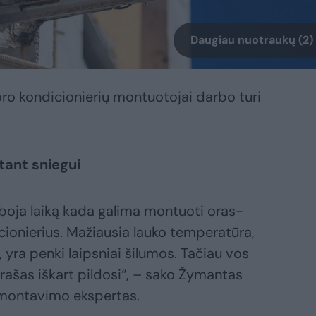
Daugiau nuotraukų (2)
oro kondicionierių montuotojai darbo turi
tant sniegui
riboja laiką kada galima montuoti oras-
icionierius. Mažiausia lauko temperatūra,
, yra penki laipsniai šilumos. Tačiau vos
ąrašas iškart pildosi“, – sako Žymantas
ų montavimo ekspertas.