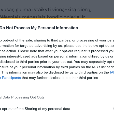
u vasarį galima ištaikyti vieną-kitą dieną,
lesniais mėnesiais kondicionieriai ir
jau montuojami visu pajėgumu. Pasak
Do Not Process My Personal Information
ausėja balandį ir gegužę, kai saulė eilinį
 Lietuvoje būna karšta.
to opt-out of the sale, sharing to third parties, or processing of your per
formation for targeted advertising by us, please use the below opt-out s
r selection. Please note that after your opt-out request is processed y
eing interest-based ads based on personal information utilized by us or
disclosed to third parties prior to your opt-out. You may separately opt-
losure of your personal information by third parties on the IAB’s list of
. This information may also be disclosed by us to third parties on the
IA
Participants
that may further disclose it to other third parties.
l Data Processing Opt Outs
lniuje
o opt-out of the Sharing of my personal data.
enginėjamos