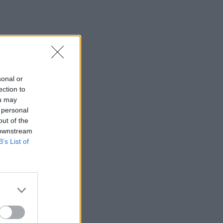
sonal or
ection to
ou may
 personal
out of the
 downstream
B’s List of