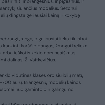
pasirinkti ir brangesnius, ir pigesnius, ir
 santykį siūlančius modelius. Sezonui
dėlių dingsta geriausiai kainą ir kokybę
rangi įranga, o galiausiai lieka tik labai
 kankinti karščio bangos, žmogui belieka
ą, arba ieškotis kokio nors neaiškaus
mi dalinasi Ž. Vaitkevičius.
enklo vidutinės klasės oro siurblių metų
0–700 eurų. Brangesnių modelių kainos
lausomai nuo gamintojo ir galingumo.
vaitei būna parduodami visi geriausi