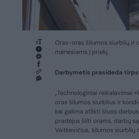
Oras-oras šilumos siurblių ir 
mėnesiams į priekį.
Darbymetis prasideda tirps
„Technologiniai reikalavimai 
oras šilumos siurblius ir kond
kai galima atlikti šiuos darbus
pradėjus šilti orams, darbų s
Vaitkevičius, šilumos siurbli