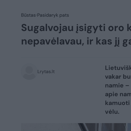
Būstas
Pasidaryk pats
Sugalvojau įsigyti oro 
nepavėlavau, ir kas jį 
Lietuvišk
Lrytas.lt
vakar buv
namie – t
apie nam
kamuoti 
vėlu.