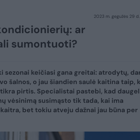
2023 m. gegužės 29 d.
kondicionierių: ar
gali sumontuoti?
i sezonai keičiasi gana greitai: atrodytų, da
o šalnos, o jau šiandien saulė kaitina taip, 
ikra pirtis. Specialistai pastebi, kad daugel
ų vėsinimą susimąsto tik tada, kai ima
kaitra, bet tokiu atveju dažnai jau būna per