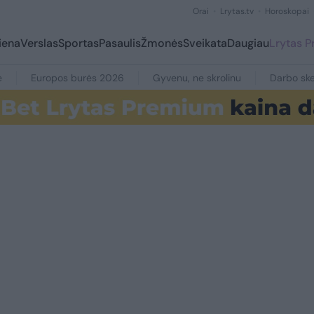
Orai
Lrytas.tv
Horoskopai
iena
Verslas
Sportas
Pasaulis
Žmonės
Sveikata
Daugiau
Lrytas 
e
Europos burės 2026
Gyvenu, ne skrolinu
Darbo ske