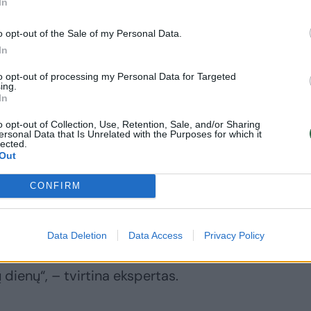
In
ujos kartos
ukšliadėžės –
o opt-out of the Sale of my Personal Data.
aiškino, kuo jos
In
atingos
to opt-out of processing my Personal Data for Targeted
ing.
In
o opt-out of Collection, Use, Retention, Sale, and/or Sharing
ersonal Data that Is Unrelated with the Purposes for which it
lected.
Out
r prasideda bumas, užsakymai keliauja
CONFIRM
 užsakymui įvykdyti reikia dviejų žmonių
 atveju, darbus atlieka per keturias
likuota – pavyzdžiui, kai lauko bloko
Data Deletion
Data Access
Privacy Policy
r balkone ir jį tenka statyti ant stogo,
jų dienų“, – tvirtina ekspertas.