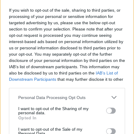
If you wish to opt-out of the sale, sharing to third parties, or
„Ši skulptūra sukurta iš minkšto dolomito. Su
processing of your personal or sensitive information for
juo bet kaip elgtis negalima. Manau, kad
targeted advertising by us, please use the below opt-out
skulptūra buvo nušveista smėliu ar kažkokia
section to confirm your selection. Please note that after your
opt-out request is processed you may continue seeing
kita kieta medžiaga, todėl sunaikinta
interest-based ads based on personal information utilized by
skulptūros paviršiaus faktūra. Jos atkurti
us or personal information disclosed to third parties prior to
your opt-out. You may separately opt-out of the further
nebeįmanoma“, – apgailestavo A.Strioga.
disclosure of your personal information by third parties on the
IAB’s list of downstream participants. This information may
also be disclosed by us to third parties on the
IAB’s List of
Kaunietis pasakojo, kad jo tėvas yra sakęs,
Downstream Participants
that may further disclose it to other
jog meno kūrinys iš dolomito turi gyventi
third parties.
savo gyvenimą, keistis veikiamas oro sąlygų,
Personal Data Processing Opt Outs
bėgant laikui senti, apželti samanomis ir dėl
I want to opt-out of the Sharing of my
to taptų tik vertingesnis, įdomesnis.
personal data.
Opted In
I want to opt-out of the Sale of my
„Skulptūra yra miesto nuosavybė, tačiau jos
Personal Data.