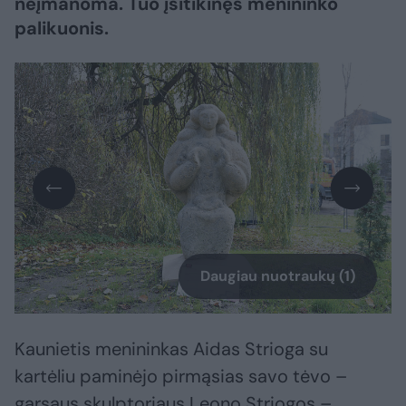
neįmanoma. Tuo įsitikinęs menininko
palikuonis.
Daugiau nuotraukų (1)
Kaunietis menininkas Aidas Strioga su
kartėliu paminėjo pirmąsias savo tėvo –
garsaus skulptoriaus Leono Striogos –