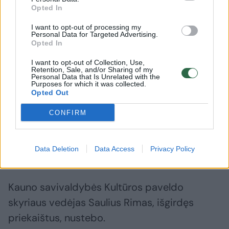
Opted In
autoriaus teisės dabar priklauso man. Deja,
niekas nepasivargino pasitarti, kaip skulptūrą
I want to opt-out of processing my
Personal Data for Targeted Advertising.
prižiūrėti, ar ją galima ir reikia šveisti, kokiais
Opted In
būdais tai daryti, kad nebūtų pakenkta“, –
I want to opt-out of Collection, Use,
Retention, Sale, and/or Sharing of my
apgailestavo A.Strioga.
Personal Data that Is Unrelated with the
Purposes for which it was collected.
Opted Out
Prie skulptūros „Motinystė“ buvo įrengta ir
CONFIRM
informacinė lentelė. Dabar ji nuo stovo
nuplėšta, laimei, kažkas lentelę padėjo prie
Data Deletion
Data Access
Privacy Policy
pat skulptūros.
Kauno savivaldybės Kultūros paveldo
skyriaus vedėjas Saulius Rimas, išgirdęs
priekaištus, nustebo.