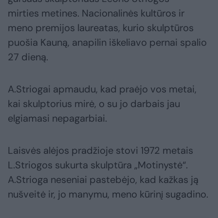
mirties metines. Nacionalinės kultūros ir
meno premijos laureatas, kurio skulptūros
puošia Kauną, anapilin iškeliavo pernai spalio
27 dieną.
A.Striogai apmaudu, kad praėjo vos metai,
kai skulptorius mirė, o su jo darbais jau
elgiamasi nepagarbiai.
Laisvės alėjos pradžioje stovi 1972 metais
L.Striogos sukurta skulptūra „Motinystė“.
A.Strioga neseniai pastebėjo, kad kažkas ją
nušveitė ir, jo manymu, meno kūrinį sugadino.