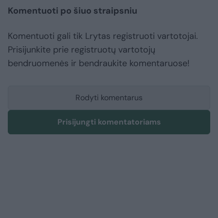
Komentuoti po šiuo straipsniu
Komentuoti gali tik Lrytas registruoti vartotojai.
Prisijunkite prie registruotų vartotojų
bendruomenės ir bendraukite komentaruose!
Rodyti komentarus
Prisijungti komentatoriams