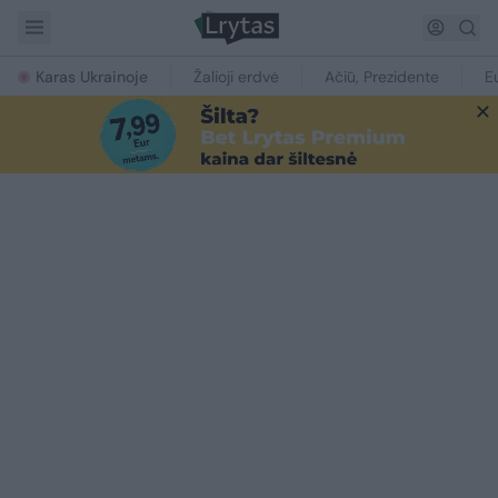
Karas Ukrainoje
Žalioji erdvė
Ačiū, Prezidente
E