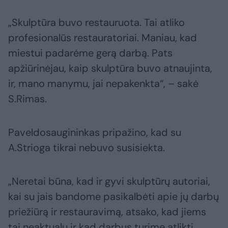
„Skulptūra buvo restauruota. Tai atliko
profesionalūs restauratoriai. Maniau, kad
miestui padarėme gerą darbą. Pats
apžiūrinėjau, kaip skulptūra buvo atnaujinta,
ir, mano manymu, jai nepakenkta“, – sakė
S.Rimas.
Paveldosaugininkas pripažino, kad su
A.Strioga tikrai nebuvo susisiekta.
„Neretai būna, kad ir gyvi skulptūrų autoriai,
kai su jais bandome pasikalbėti apie jų darbų
priežiūrą ir restauravimą, atsako, kad jiems
tai neaktualu ir kad darbus turime atlikti