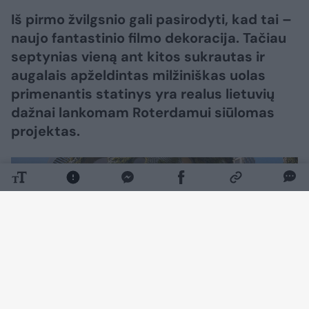
Iš pirmo žvilgsnio gali pasirodyti, kad tai –
naujo fantastinio filmo dekoracija. Tačiau
septynias vieną ant kitos sukrautas ir
augalais apželdintas milžiniškas uolas
primenantis statinys yra realus lietuvių
dažnai lankomam Roterdamui siūlomas
projektas.