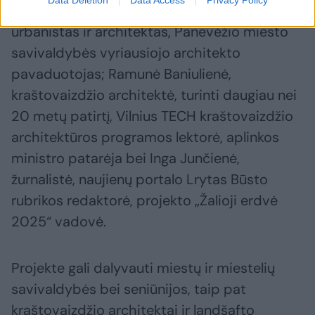
ekologijos doktorantė; Augustas Makrickas,
urbanistas ir architektas, Panevėžio miesto
savivaldybės vyriausiojo architekto
pavaduotojas; Ramunė Baniulienė,
kraštovaizdžio architektė, turinti daugiau nei
20 metų patirtį, Vilnius TECH kraštovaizdžio
architektūros programos lektorė, aplinkos
ministro patarėja bei Inga Junčienė,
žurnalistė, naujienų portalo Lrytas Būsto
rubrikos redaktorė, projekto „Žalioji erdvė
2025“ vadovė.
Projekte gali dalyvauti miestų ir miestelių
savivaldybės bei seniūnijos, taip pat
kraštovaizdžio architektai ir landšafto