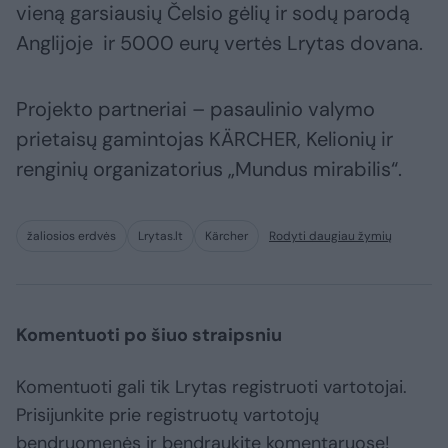
vieną garsiausių Čelsio gėlių ir sodų parodą
Anglijoje ir 5000 eurų vertės Lrytas dovana.
Projekto partneriai – pasaulinio valymo
prietaisų gamintojas KÄRCHER, Kelionių ir
renginių organizatorius „Mundus mirabilis“.
žaliosios erdvės
Lrytas.lt
Kärcher
Rodyti daugiau žymių
Komentuoti po šiuo straipsniu
Komentuoti gali tik Lrytas registruoti vartotojai.
Prisijunkite prie registruotų vartotojų
bendruomenės ir bendraukite komentaruose!