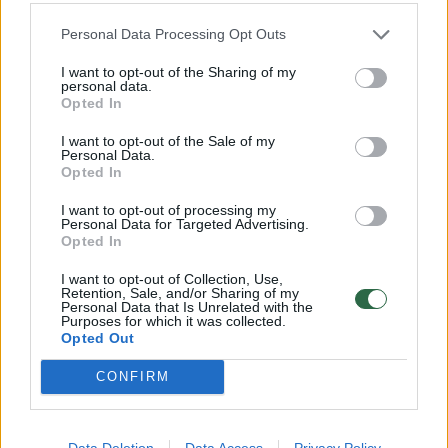
Personal Data Processing Opt Outs
→
I want to opt-out of the Sharing of my
personal data.
Opted In
Kaip per 5 metus pasikeitė
Išgirdo g
Neries krantinė: pasidalijo
virs patr
I want to opt-out of the Sale of my
istoriniais kadrais
turės įsp
Personal Data.
Opted In
skverą
(1
I want to opt-out of processing my
Personal Data for Targeted Advertising.
Opted In
I want to opt-out of Collection, Use,
Retention, Sale, and/or Sharing of my
Vertinimo komisiją
sudaro žinomi
Personal Data that Is Unrelated with the
Purposes for which it was collected.
specialistai:
Opted Out
CONFIRM
Rasa Laurinavičienė, kraštovaizdžio dizainerė,
natūralistinio želdinimo pradininkė Lietuvoje,
Data Deletion
Data Access
Privacy Policy