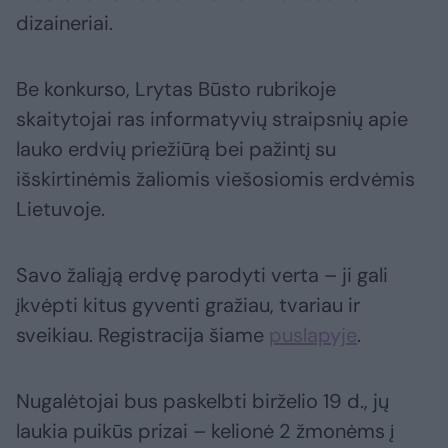
dizaineriai.
Be konkurso, Lrytas Būsto rubrikoje
skaitytojai ras informatyvių straipsnių apie
lauko erdvių priežiūrą bei pažintį su
išskirtinėmis žaliomis viešosiomis erdvėmis
Lietuvoje.
Savo žaliąją erdvę parodyti verta – ji gali
įkvėpti kitus gyventi gražiau, tvariau ir
sveikiau. Registracija šiame
puslapyje
.
Nugalėtojai bus paskelbti birželio 19 d., jų
laukia puikūs prizai – kelionė 2 žmonėms į