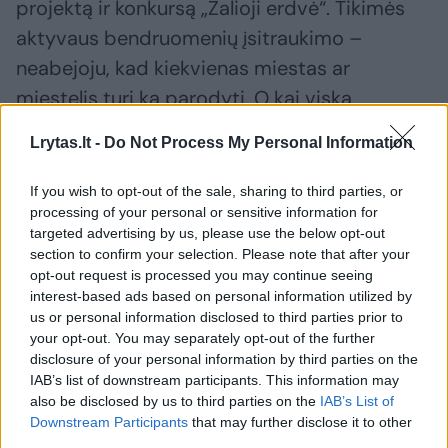
projektą ir konkursą „Žalioji erdvė“. Tikimės
aktyvaus bendruomenių įsitraukimo –
neabejoju, kad kiekvienas miestas ar
miestelis turi ką parodyti. O kai viską
surinksime, dar ir vasaros maršrutų žemėlapį
Lrytas.lt -
Do Not Process My Personal Information
savo skaitytojams parengsime“, – intriguoja
projekto vadovė, Lrytas būsto rubrikos
If you wish to opt-out of the sale, sharing to third parties, or
processing of your personal or sensitive information for
redaktorė Inga Junčienė.
targeted advertising by us, please use the below opt-out
section to confirm your selection. Please note that after your
opt-out request is processed you may continue seeing
interest-based ads based on personal information utilized by
Susiję straipsniai
us or personal information disclosed to third parties prior to
your opt-out. You may separately opt-out of the further
disclosure of your personal information by third parties on the
IAB’s list of downstream participants. This information may
also be disclosed by us to third parties on the
IAB’s List of
Downstream Participants
that may further disclose it to other
third parties.