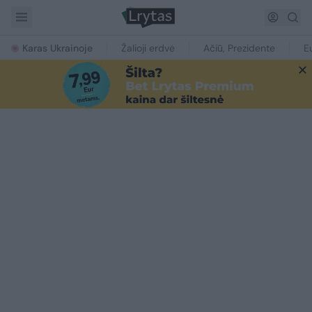
Karas Ukrainoje
Žalioji erdvė
Ačiū, Prezidente
E