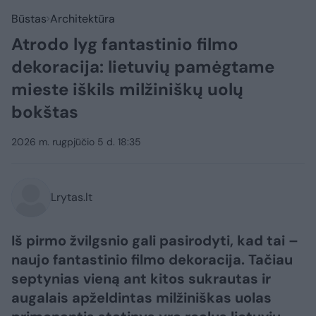
Būstas
Architektūra
Atrodo lyg fantastinio filmo
dekoracija: lietuvių pamėgtame
mieste iškils milžiniškų uolų
bokštas
2026 m. rugpjūčio 5 d. 18:35
Lrytas.lt
Iš pirmo žvilgsnio gali pasirodyti, kad tai –
naujo fantastinio filmo dekoracija. Tačiau
septynias vieną ant kitos sukrautas ir
augalais apželdintas milžiniškas uolas