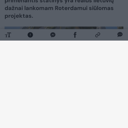
primenantis statinys yra realus lietuvių
dažnai lankomam Roterdamui siūlomas
projektas.
Daugiau nuotraukų (7)
Apie neįprastą sumanymą paskelbė
pasaulyje žinoma Nyderlandų architektūros