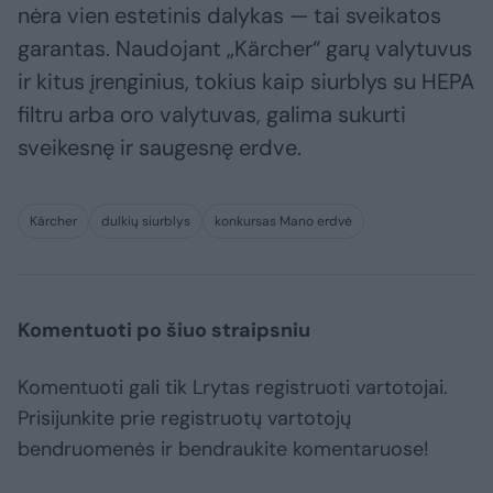
nėra vien estetinis dalykas — tai sveikatos
garantas. Naudojant „Kärcher“ garų valytuvus
ir kitus įrenginius, tokius kaip siurblys su HEPA
filtru arba oro valytuvas, galima sukurti
sveikesnę ir saugesnę erdve.
Kärcher
dulkių siurblys
konkursas Mano erdvė
Komentuoti po šiuo straipsniu
Komentuoti gali tik Lrytas registruoti vartotojai.
Prisijunkite prie registruotų vartotojų
bendruomenės ir bendraukite komentaruose!