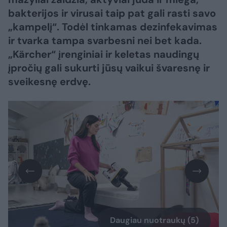
bakterijos ir virusai taip pat gali rasti savo
„kampelį“. Todėl tinkamas dezinfekavimas
ir tvarka tampa svarbesni nei bet kada.
„Kärcher“ įrenginiai ir keletas naudingų
įpročių gali sukurti jūsų vaikui švaresnę ir
sveikesnę erdvę.
Daugiau nuotraukų (5)