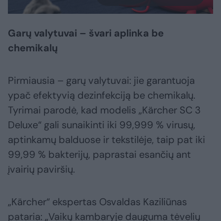
Garų valytuvai – švari aplinka be
chemikalų
Pirmiausia – garų valytuvai: jie garantuoja
ypač efektyvią dezinfekciją be chemikalų.
Tyrimai parodė, kad modelis „Kärcher SC 3
Deluxe“ gali sunaikinti iki 99,999 % virusų,
aptinkamų balduose ir tekstilėje, taip pat iki
99,99 % bakterijų, paprastai esančių ant
įvairių paviršių.
„Kärcher“ ekspertas Osvaldas Kaziliūnas
pataria: „Vaikų kambaryje dauguma tėvelių