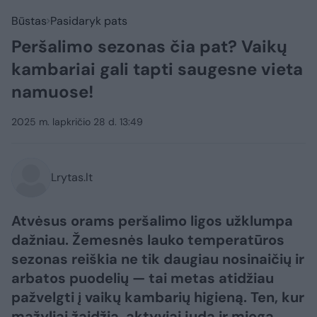
Būstas
Pasidaryk pats
Peršalimo sezonas čia pat? Vaikų
kambariai gali tapti saugesne vieta
namuose!
2025 m. lapkričio 28 d. 13:49
Lrytas.lt
Atvėsus orams peršalimo ligos užklumpa
dažniau. Žemesnės lauko temperatūros
sezonas reiškia ne tik daugiau nosinaičių ir
arbatos puodelių — tai metas atidžiau
pažvelgti į vaikų kambarių higieną. Ten, kur
mažyliai žaidžia, aktyviai juda ir miega,