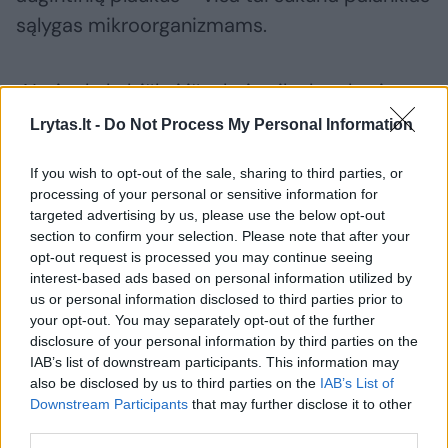
sąlygas mikroorganizmams.
„Norint kokybiškai išvalyti vaikų kambario
grindis, pirma reikia išsiurbti jas, naudojant
Lrytas.lt -
Do Not Process My Personal Information
siurblį su HEPA filtru arba kitą aukšto
If you wish to opt-out of the sale, sharing to third parties, or
intensyvumo siurblį“, – sako „Kärcher“
processing of your personal or sensitive information for
ekspertas.
targeted advertising by us, please use the below opt-out
section to confirm your selection. Please note that after your
opt-out request is processed you may continue seeing
Jis paaiškina, kad HEPA (High Efficiency
interest-based ads based on personal information utilized by
us or personal information disclosed to third parties prior to
Particulate Air) filtrai išsiskiria dideliu
your opt-out. You may separately opt-out of the further
efektyvumu – jie pašalina ir sulaiko ore
disclosure of your personal information by third parties on the
IAB’s list of downstream participants. This information may
cirkuliuojančias net mažiausias daleles, taip
also be disclosed by us to third parties on the
IAB’s List of
pat mikrobus, bakterijas, virusus, sporas,
Downstream Participants
that may further disclose it to other
žiedadulkes ir dulkių erkutes.
third parties.