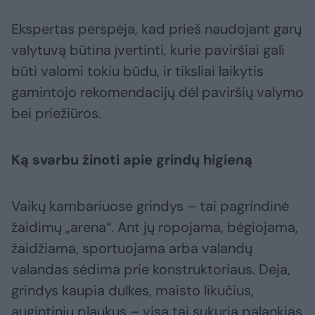
Ekspertas perspėja, kad prieš naudojant garų
valytuvą būtina įvertinti, kurie paviršiai gali
būti valomi tokiu būdu, ir tiksliai laikytis
gamintojo rekomendacijų dėl paviršių valymo
bei priežiūros.
Ką svarbu žinoti apie grindų higieną
Vaikų kambariuose grindys – tai pagrindinė
žaidimų „arena“. Ant jų ropojama, bėgiojama,
žaidžiama, sportuojama arba valandų
valandas sėdima prie konstruktoriaus. Deja,
grindys kaupia dulkes, maisto likučius,
augintinių plaukus – visa tai sukuria palankias