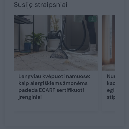
Susiję straipsniai
Lengviau kvėpuoti namuose:
Numerolo
kaip alergiškiems žmonėms
kada šie
padeda ECARF sertifikuoti
eglutę: 
įrenginiai
stipriau