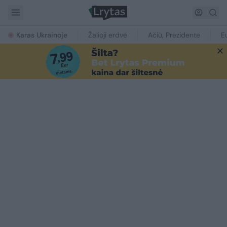
Karas Ukrainoje
Žalioji erdvė
Ačiū, Prezidente
E