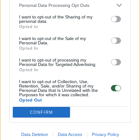
Personal Data Processing Opt Outs
I want to opt-out of the Sharing of my
personal data.
Opted In
I want to opt-out of the Sale of my
Personal Data.
Opted In
I want to opt-out of processing my
Personal Data for Targeted Advertising.
Opted In
I want to opt-out of Collection, Use,
Daugiau nuotraukų (5)
Retention, Sale, and/or Sharing of my
Personal Data that Is Unrelated with the
Purposes for which it was collected.
Opted Out
„Kärcher“ įrenginiai ir keletas naudingų įpročių gali
sukurti jūsų vaikui švaresnę ir sveikesnę erdvę.
CONFIRM
Po siurbimo pats metas naudoti garų
Data Deletion
Data Access
Privacy Policy