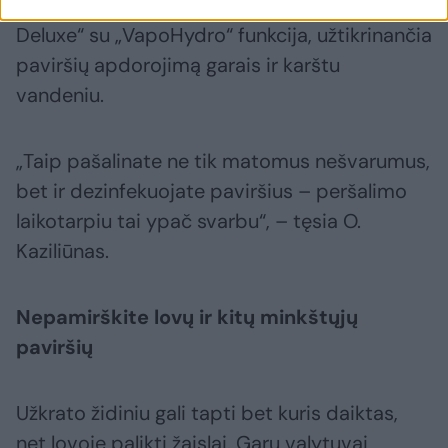
valytuvą. Vienas efektyviausių – „SC 5
Deluxe“ su „VapoHydro“ funkcija, užtikrinančia
paviršių apdorojimą garais ir karštu
vandeniu.
„Taip pašalinate ne tik matomus nešvarumus,
bet ir dezinfekuojate paviršius – peršalimo
laikotarpiu tai ypač svarbu“, – tęsia O.
Kaziliūnas.
Nepamirškite lovų ir kitų minkštųjų
paviršių
Užkrato židiniu gali tapti bet kuris daiktas,
net lovoje palikti žaislai. Garų valytuvai