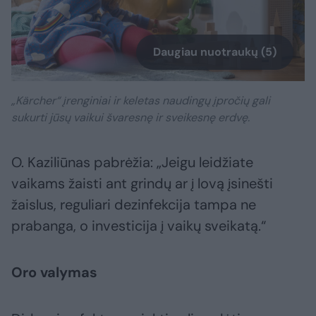
Daugiau nuotraukų (5)
„Kärcher“ įrenginiai ir keletas naudingų įpročių gali
sukurti jūsų vaikui švaresnę ir sveikesnę erdvę.
O. Kaziliūnas pabrėžia: „Jeigu leidžiate
vaikams žaisti ant grindų ar į lovą įsinešti
žaislus, reguliari dezinfekcija tampa ne
prabanga, o investicija į vaikų sveikatą.“
Oro valymas