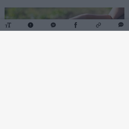
Daugiau nuotraukų (1)
Apie tai, ką galima sėti rugpjūtį, rašo portalas
„Kobieta Onet“. Vasaros pabaigoje lauke dar
galima auginti špinatus, ridikėlius, sultenes,
krapus, kai kurias salotas ir lapinius