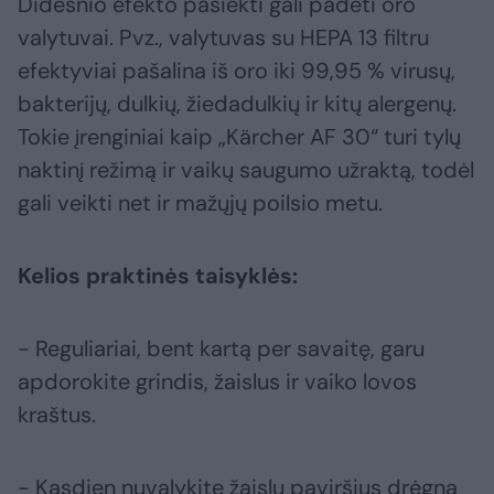
Didesnio efekto pasiekti gali padėti oro
valytuvai. Pvz., valytuvas su HEPA 13 filtru
efektyviai pašalina iš oro iki 99,95 % virusų,
bakterijų, dulkių, žiedadulkių ir kitų alergenų.
Tokie įrenginiai kaip „Kärcher AF 30“ turi tylų
naktinį režimą ir vaikų saugumo užraktą, todėl
gali veikti net ir mažųjų poilsio metu.
Kelios praktinės taisyklės:
- Reguliariai, bent kartą per savaitę, garu
apdorokite grindis, žaislus ir vaiko lovos
kraštus.
- Kasdien nuvalykite žaislų paviršius drėgna