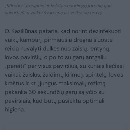
„Kärcher“ įrenginiai ir keletas naudingų įpročių gali
sukurti jūsų vaikui švaresnę ir sveikesnę erdvę.
O. Kaziliūnas pataria, kad norint dezinfekuoti
vaikų kambarį, pirmiausia drėgna šluoste
reikia nuvalyti dulkes nuo žaislų, lentynų,
lovos paviršių, o po to su garų antgaliu
„pereiti“ per visus paviršius, su kuriais liečiasi
vaikai: žaislus, žaidimų kilimėlį, spintelę, lovos
kraštus ir kt. Įjungus maksimalų režimą,
pakanka 30 sekundžių garų sąlyčio su
paviršiais, kad būtų pasiekta optimali
higiena.