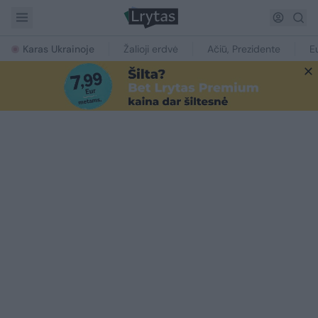
Karas Ukrainoje
Žalioji erdvė
Ačiū, Prezidente
E