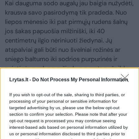
Kai dauguma sodo augalų jau baigia nužydėti,
krausva savo pasirodymą tik pradeda. Nuo
liepos mėnesio iki pat pirmųjų rudens šalnų
jos šakas papuošia milžiniški, iki 40
centimetrų ilgio nėriniuoti žiedynai. Jų
atspalviai gali būti nuo švelniai rožinės ar
sniego baltumo iki sodrios purpurinės ir
avietinės spalvos, o žiedų aromatas užpildo
visą sodą.
Lrytas.lt -
Do Not Process My Personal Information
If you wish to opt-out of the sale, sharing to third parties, or
Šiuo metu yra išvesta veislių, kurios gali
processing of your personal or sensitive information for
ištverti net iki 36 laipsnių šaltį. Šaltesnio
targeted advertising by us, please use the below opt-out
section to confirm your selection. Please note that after your
klimato zonose krausvos taip pat dažnai
opt-out request is processed you may continue seeing
auginamos dideliuose vazonuose, kuriuos
interest-based ads based on personal information utilized by
us or personal information disclosed to third parties prior to
žiemai galima pernešti į vėsias patalpas.