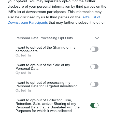
your opt-out. You may separately opt-out of the further
disclosure of your personal information by third parties on the
IAB’s list of downstream participants. This information may
also be disclosed by us to third parties on the
IAB’s List of
Susiję straipsniai
Downstream Participants
that may further disclose it to other
third parties.
Personal Data Processing Opt Outs
I want to opt-out of the Sharing of my
personal data.
Opted In
I want to opt-out of the Sale of my
Personal Data.
Opted In
Šios kelionės gerokai skiriasi
Pavasarį 
I want to opt-out of processing my
Personal Data for Targeted Advertising.
nuo kitų: iš jų lietuviai grįžta
keliauja 
Opted In
su pilnais lagaminais augalų ir
augalai:
I want to opt-out of Collection, Use,
idėjų
sodinim
Retention, Sale, and/or Sharing of my
Personal Data that Is Unrelated with the
Purposes for which it was collected.