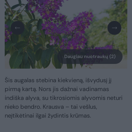
Daugiau nuotraukų (2)
Šis augalas stebina kiekvieną, išvydusį jį
pirmą kartą. Nors jis dažnai vadinamas
indiška alyva, su tikrosiomis alyvomis neturi
nieko bendro. Krausva – tai vešlus,
neįtikėtinai ilgai žydintis krūmas.