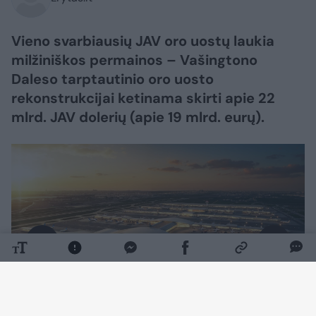
Vieno svarbiausių JAV oro uostų laukia
milžiniškos permainos – Vašingtono
Daleso tarptautinio oro uosto
rekonstrukcijai ketinama skirti apie 22
mlrd. JAV dolerių (apie 19 mlrd. eurų).
Daugiau nuotraukų (7)