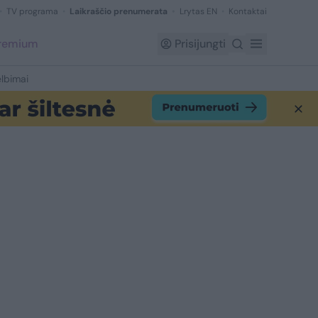
TV programa
Laikraščio prenumerata
Lrytas EN
Kontaktai
Premium
Prisijungti
lbimai