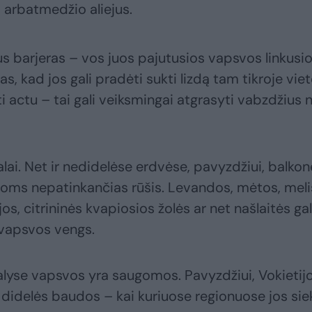
, arbatmedžio aliejus.
us barjeras – vos juos pajutusios vapsvos linkusi
mas, kad jos gali pradėti sukti lizdą tam tikroje viet
actu – tai gali veiksmingai atgrasyti vabzdžius 
ai. Net ir nedidelėse erdvėse, pavyzdžiui, balkon
voms nepatinkančias rūšis. Levandos, mėtos, meli
jos, citrininės kvapiosios žolės ar net našlaitės gal
s vapsvos vengs.
šalyse vapsvos yra saugomos. Pavyzdžiui, Vokietij
n didelės baudos – kai kuriuose regionuose jos sie