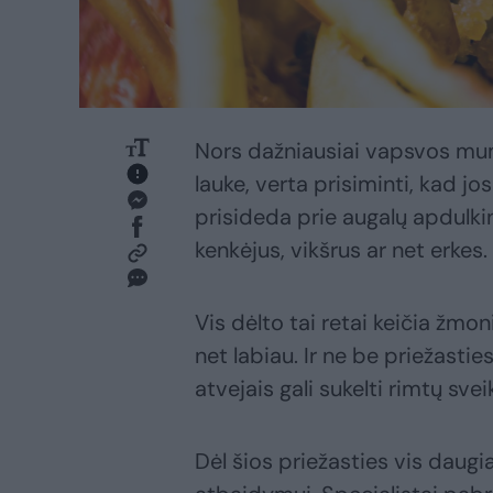
Nors dažniausiai vapsvos mums
lauke, verta prisiminti, kad jo
prisideda prie augalų apdulki
kenkėjus, vikšrus ar net erkes.
Vis dėlto tai retai keičia žmo
net labiau. Ir ne be priežastie
atvejais gali sukelti rimtų sv
Dėl šios priežasties vis daug