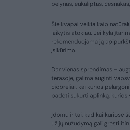
pelynas, eukaliptas, česnakas
Šie kvapai veikia kaip natūral
laikytis atokiau. Jei kyla įtari
rekomenduojama ją apipurkšti 
įsikūrimo.
Dar vienas sprendimas – augal
terasoje, galima auginti vaps
čiobreliai, kai kurios pelargoni
padėti sukurti aplinką, kurio
Įdomu ir tai, kad kai kuriose 
už jų nužudymą gali grėsti iti