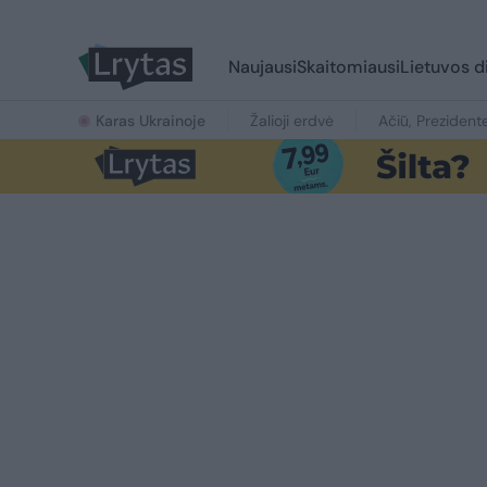
Naujausi
Skaitomiausi
Lietuvos d
Karas Ukrainoje
Žalioji erdvė
Ačiū, Prezident