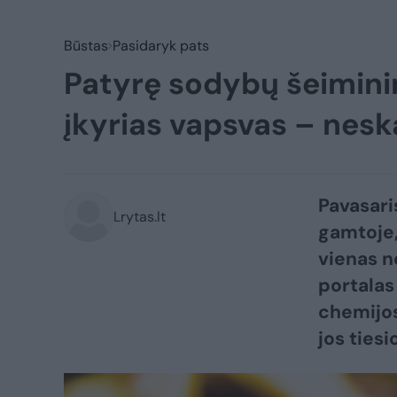
Būstas
Pasidaryk pats
Patyrę sodybų šeiminin
įkyrias vapsvas – nes
Pavasaris
Lrytas.lt
gamtoje, 
vienas n
portalas
chemijos
jos tiesi