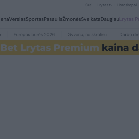
Orai
Lrytas.tv
Horoskopai
iena
Verslas
Sportas
Pasaulis
Žmonės
Sveikata
Daugiau
Lrytas 
e
Europos burės 2026
Gyvenu, ne skrolinu
Darbo ske