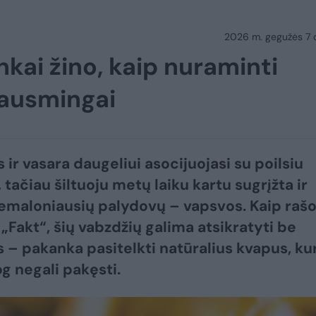
2026 m. gegužės 7 d.
kai žino, kaip nuraminti
kausmingai
 ir vasara daugeliui asocijuojasi su poilsiu
tačiau šiltuoju metų laiku kartu sugrįžta ir
emaloniausių palydovų – vapsvos. Kaip raš
 „Fakt“, šių vabzdžių galima atsikratyti be
 – pakanka pasitelkti natūralius kvapus, ku
og negali pakęsti.