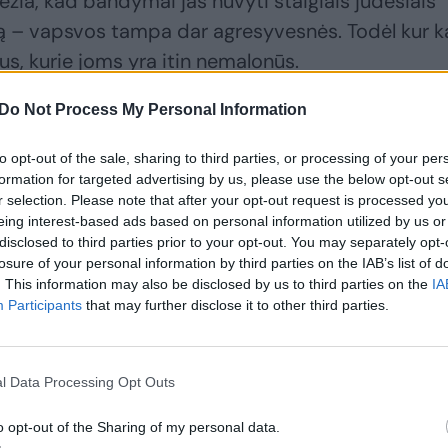
ėžia, kad bandymai jas nuvyti staigiais judesiais
ą – vapsvos tampa dar agresyvesnės. Todėl kur k
us, kurie joms yra itin nemalonūs.
Do Not Process My Personal Information
to opt-out of the sale, sharing to third parties, or processing of your per
formation for targeted advertising by us, please use the below opt-out s
r selection. Please note that after your opt-out request is processed y
eing interest-based ads based on personal information utilized by us or
disclosed to third parties prior to your opt-out. You may separately opt-
losure of your personal information by third parties on the IAB’s list of
. This information may also be disclosed by us to third parties on the
IA
Participants
that may further disclose it to other third parties.
Užpuolė skruzdėlės?
Kiek ančių išgelbės
Problema slypi šiose
daržą nuo šliužų?
l Data Processing Opt Outs
jūsų kiemo vietose –
Viskas priklauso nuo
patikrinkite jas
dviejų dalykų
o opt-out of the Sharing of my personal data.