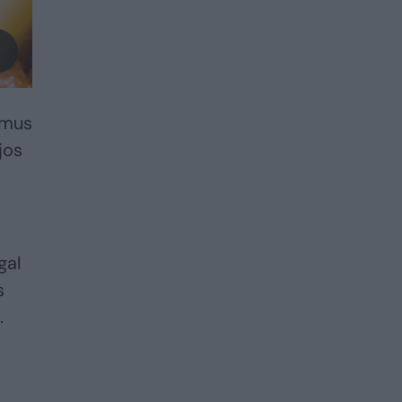
imus
jos
gal
s
.