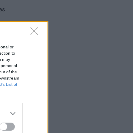
as
sonal or
ection to
ou may
 personal
out of the
 downstream
B’s List of