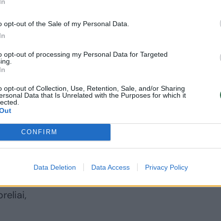
In
o opt-out of the Sale of my Personal Data.
In
to opt-out of processing my Personal Data for Targeted
ntų“ minimi:
ing.
In
o opt-out of Collection, Use, Retention, Sale, and/or Sharing
ersonal Data that Is Unrelated with the Purposes for which it
lected.
Out
CONFIRM
Data Deletion
Data Access
Privacy Policy
reliai,