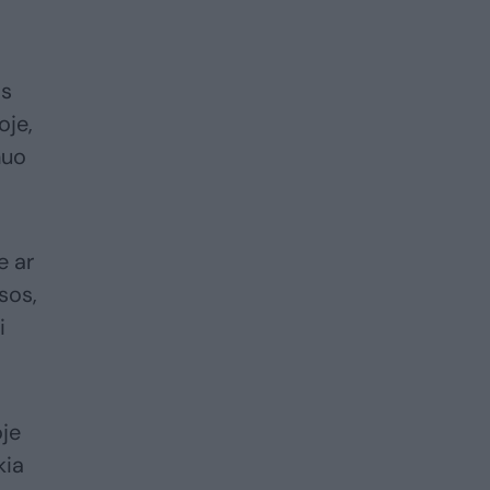
os
oje,
nuo
e ar
sos,
i
oje
kia