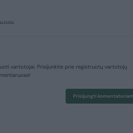
au žymių
uoti vartotojai. Prisijunkite prie registruotų vartotojų
omentaruose!
Prisijungti komentatoria