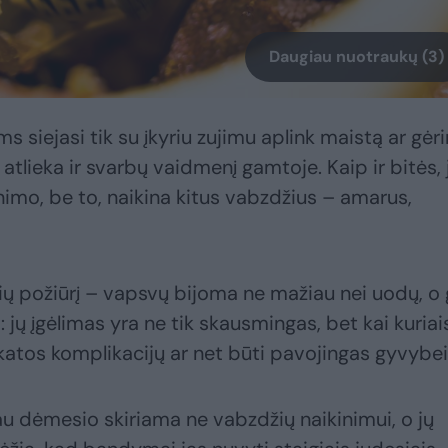
Daugiau nuotraukų (3)
 siejasi tik su įkyriu zujimu aplink maistą ar gėr
s atlieka ir svarbų vaidmenį gamtoje. Kaip ir bitės, 
nimo, be to, naikina kitus vabzdžius – amarus,
nių požiūrį – vapsvų bijoma ne mažiau nei uodų, o 
s: jų įgėlimas yra ne tik skausmingas, bet kai kuriai
eikatos komplikacijų ar net būti pavojingas gyvybei
iau dėmesio skiriama ne vabzdžių naikinimui, o jų