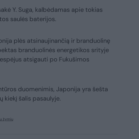
 sakė Y. Suga, kalbėdamas apie tokias
tos saulės baterijos.
nija plės atsinaujinančią ir branduolinę
pektas branduolinės energetikos srityje
nespėjus atsigauti po Fukušimos
ntūros duomenimis, Japonija yra šešta
kiekį šalis pasaulyje.
u žymių