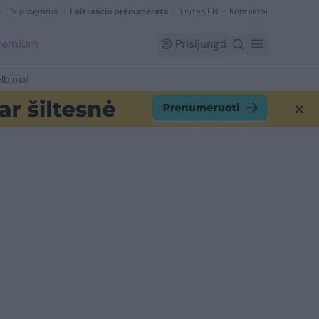
TV programa
Laikraščio prenumerata
Lrytas EN
Kontaktai
Premium
Prisijungti
lbimai