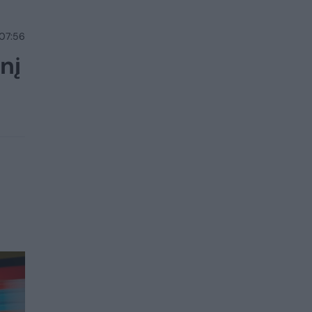
 07:56
nį