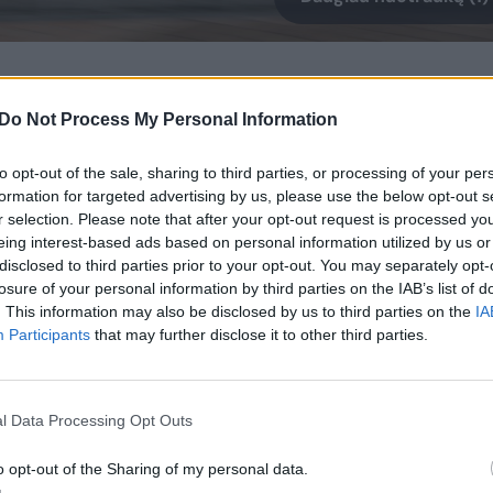
ndrą Japonijos išmetamų šiltnamio dujų
neutralūs klimatui. Skelbiu, kad siekiame
Do Not Process My Personal Information
isuomenės idėją“, – parlamento nariams
to opt-out of the sale, sharing to third parties, or processing of your per
formation for targeted advertising by us, please use the below opt-out s
r selection. Please note that after your opt-out request is processed y
eing interest-based ads based on personal information utilized by us or
pie nulinį anglies taršos emisijų lygį tik
disclosed to third parties prior to your opt-out. You may separately opt-
ikslą klimato aktyvistai vadino nekonkrečiu
losure of your personal information by third parties on the IAB’s list of
. This information may also be disclosed by us to third parties on the
IA
Participants
that may further disclose it to other third parties.
oma nuo akmens anglies, tačiau Y. Suga
l Data Processing Opt Outs
s pasiekti išsikeltą ambicingą tikslą.
o opt-out of the Sharing of my personal data.