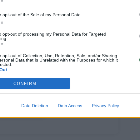
In
o opt-out of the Sale of my Personal Data.
In
to opt-out of processing my Personal Data for Targeted
ing.
In
o opt-out of Collection, Use, Retention, Sale, and/or Sharing
ersonal Data that Is Unrelated with the Purposes for which it
ponija žada
lected.
Out
valytą
kušimos
CONFIRM
ominės
gainės vandenį
eisti į jūrą
Data Deletion
Data Access
Privacy Policy