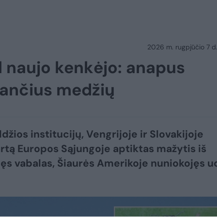
2026 m. rugpjūčio 7 d.
l naujo kenkėjo: anapus
tančius medžių
džios institucijų, Vengrijoje ir Slovakijoje
rtą Europos Sąjungoje aptiktas mažytis iš
ilęs vabalas, Šiaurės Amerikoje nuniokojęs u