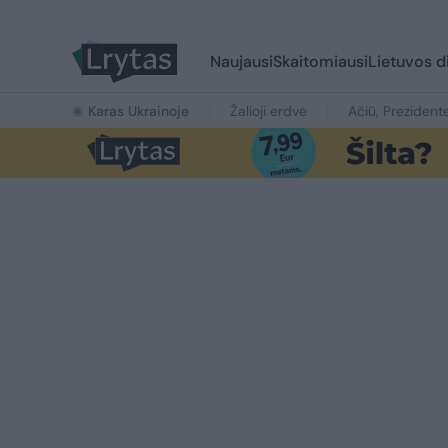
Naujausi
Skaitomiausi
Lietuvos d
Karas Ukrainoje
Žalioji erdvė
Ačiū, Prezident