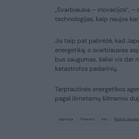
„Svarbiausia – inovacijos“, –
technologijas, kaip naujos kar
Jis taip pat pabrėžė, kad Japo
energetiką, o svarbiausias as
bus saugumas, šaliai vis dar 
katastrofos padarinių.
Tarptautinės energetikos age
pagal išmetamų šiltnamio dujų 
Japonija
^Instant
eko
Rodyti daugia