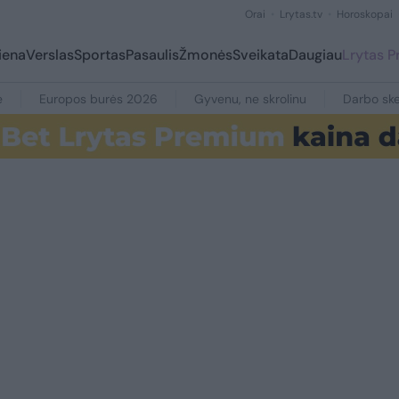
Orai
Lrytas.tv
Horoskopai
iena
Verslas
Sportas
Pasaulis
Žmonės
Sveikata
Daugiau
Lrytas 
e
Europos burės 2026
Gyvenu, ne skrolinu
Darbo ske