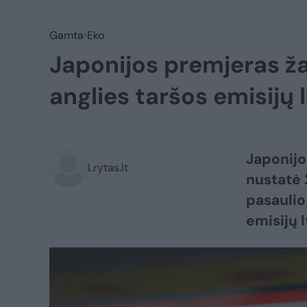
Gamta
Eko
Japonijos premjeras ža
anglies taršos emisijų l
Japonijo
Lrytas.lt
nustatė 
pasaulio
emisijų l