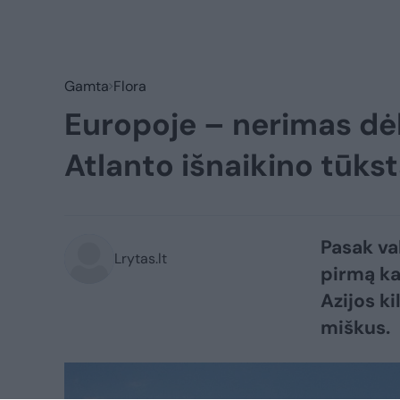
Gamta
Flora
Europoje – nerimas dė
Atlanto išnaikino tūks
Pasak val
Lrytas.lt
pirmą ka
Azijos k
miškus.