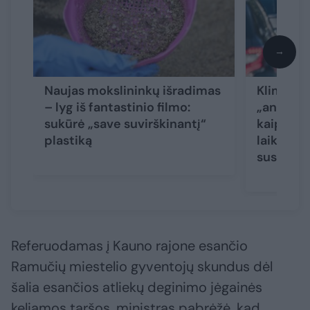
→
Naujas mokslininkų išradimas
Klimato į
– lyg iš fantastinio filmo:
„ant pop
sukūrė „save suvirškinantį“
kaip val
plastiką
laikytis 
susitari
Referuodamas į Kauno rajone esančio
Ramučių miestelio gyventojų skundus dėl
šalia esančios atliekų deginimo jėgainės
keliamos taršos, ministras pabrėžė, kad