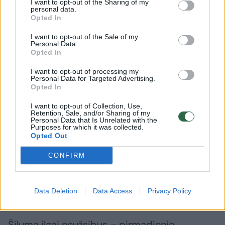
I want to opt-out of the Sharing of my
personal data.
Opted In
Sinoptikai atsakė, kokiais orais
I want to opt-out of the Sale of my
užbaigsime darbo savaitę: karščiai
Personal Data.
Opted In
atsitrauks
I want to opt-out of processing my
Personal Data for Targeted Advertising.
Opted In
I want to opt-out of Collection, Use,
Retention, Sale, and/or Sharing of my
Personal Data that Is Unrelated with the
Purposes for which it was collected.
Opted Out
CONFIRM
Data Deletion
Data Access
Privacy Policy
Šiluma ilgai neužsibus – pirmadienio