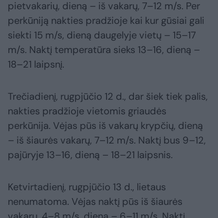
pietvakarių, dieną – iš vakarų, 7–12 m/s. Per
perkūniją nakties pradžioje kai kur gūsiai gali
siekti 15 m/s, dieną daugelyje vietų – 15–17
m/s. Naktį temperatūra sieks 13–16, dieną –
18–21 laipsnį.
Trečiadienį, rugpjūčio 12 d., dar šiek tiek palis,
nakties pradžioje vietomis griaudės
perkūnija. Vėjas pūs iš vakarų krypčių, dieną
– iš šiaurės vakarų, 7–12 m/s. Naktį bus 9–12,
pajūryje 13–16, dieną – 18–21 laipsnis.
Ketvirtadienį, rugpjūčio 13 d., lietaus
nenumatoma. Vėjas naktį pūs iš šiaurės
vakarų, 4–8 m/s, dieną – 6–11 m/s. Naktį