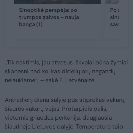
Sinoptikė perspėja: po
Po siaut
trumpos gaivos – nauja
sinoptikė
banga
(1)
savaitgalį
„Tik naktimis, jau atvėsus, škvalai būna žymiai
silpnesni, tad kol kas didelių orų negandų
nelaukiame“, – sakė E. Latvėnaitė.
Antradienį dieną šalyje pūs stiprokas vakarų,
šiaurės vakarų vėjas. Protarpiais palis,
vietomis griaudės perkūnija, daugiausia
šiaurinėje Lietuvos dalyje. Temperatūra taip