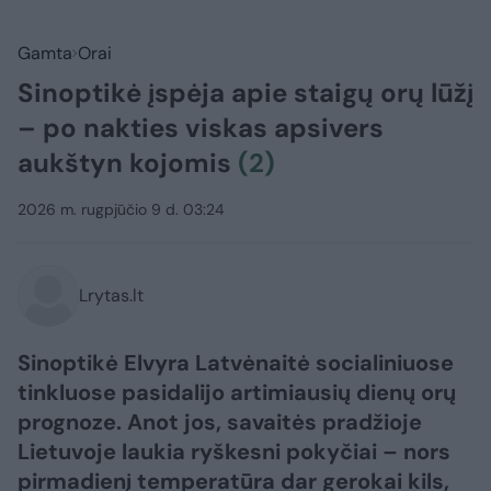
Gamta
Orai
Sinoptikė įspėja apie staigų orų lūžį
– po nakties viskas apsivers
aukštyn kojomis
(2)
2026 m. rugpjūčio 9 d. 03:24
Lrytas.lt
Sinoptikė Elvyra Latvėnaitė socialiniuose
tinkluose pasidalijo artimiausių dienų orų
prognoze. Anot jos, savaitės pradžioje
Lietuvoje laukia ryškesni pokyčiai – nors
pirmadienį temperatūra dar gerokai kils,