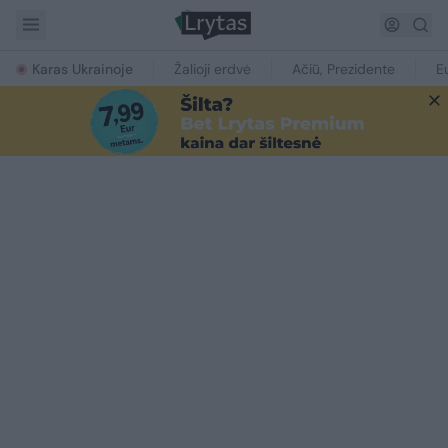
Karas Ukrainoje
Žalioji erdvė
Ačiū, Prezidente
E