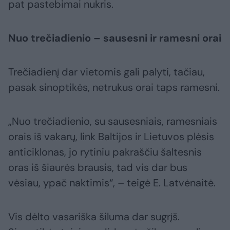
pat pastebimai nukris.
Nuo trečiadienio – sausesni ir ramesni orai
Trečiadienį dar vietomis gali palyti, tačiau,
pasak sinoptikės, netrukus orai taps ramesni.
„Nuo trečiadienio, su sausesniais, ramesniais
orais iš vakarų, link Baltijos ir Lietuvos plėsis
anticiklonas, jo rytiniu pakraščiu šaltesnis
oras iš šiaurės brausis, tad vis dar bus
vėsiau, ypač naktimis“, – teigė E. Latvėnaitė.
Vis dėlto vasariška šiluma dar sugrįš.