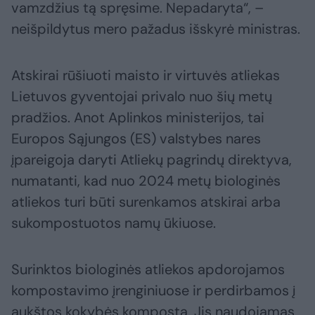
vamzdžius tą spręsime. Nepadaryta“, –
neišpildytus mero pažadus išskyrė ministras.
Atskirai rūšiuoti maisto ir virtuvės atliekas
Lietuvos gyventojai privalo nuo šių metų
pradžios. Anot Aplinkos ministerijos, tai
Europos Sąjungos (ES) valstybes nares
įpareigoja daryti Atliekų pagrindų direktyva,
numatanti, kad nuo 2024 metų biologinės
atliekos turi būti surenkamos atskirai arba
sukompostuotos namų ūkiuose.
Surinktos biologinės atliekos apdorojamos
kompostavimo įrenginiuose ir perdirbamos į
aukštos kokybės kompostą. Jis naudojamas