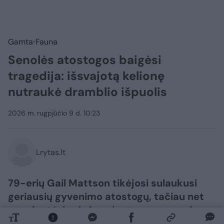
Gamta
Fauna
Senolės atostogos baigėsi
tragedija: išsvajotą kelionę
nutraukė dramblio išpuolis
2026 m. rugpjūčio 9 d. 10:23
Lrytas.lt
79-erių Gail Mattson tikėjosi sulaukusi
geriausių gyvenimo atostogų, tačiau net
nenujautė, kad vieną kartą per gyvenimą
pasitaikančioje išvykoje susidūrimas su