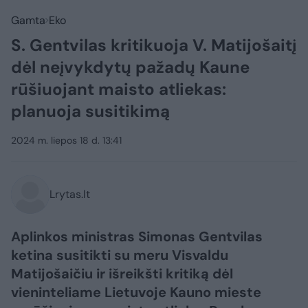
Gamta
Eko
S. Gentvilas kritikuoja V. Matijošaitį
dėl neįvykdytų pažadų Kaune
rūšiuojant maisto atliekas:
planuoja susitikimą
2024 m. liepos 18 d. 13:41
Lrytas.lt
Aplinkos ministras Simonas Gentvilas
ketina susitikti su meru Visvaldu
Matijošaičiu ir išreikšti kritiką dėl
vieninteliame Lietuvoje Kauno mieste