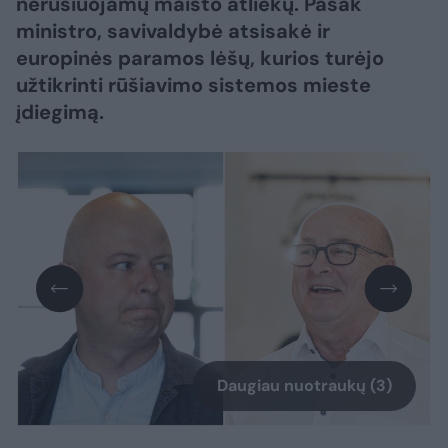
nerūšiuojamų maisto atliekų. Pasak
ministro, savivaldybė atsisakė ir
europinės paramos lėšų, kurios turėjo
užtikrinti rūšiavimo sistemos mieste
įdiegimą.
Daugiau nuotraukų (3)