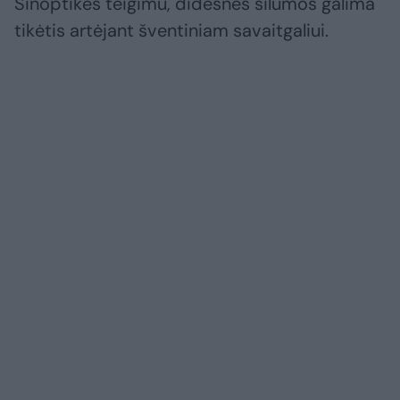
Sinoptikės teigimu, didesnės šilumos galima
tikėtis artėjant šventiniam savaitgaliui.