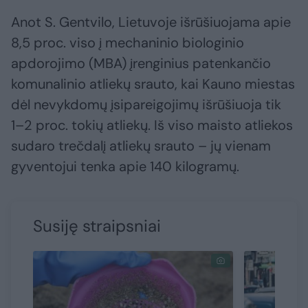
Anot S. Gentvilo, Lietuvoje išrūšiuojama apie
8,5 proc. viso į mechaninio biologinio
apdorojimo (MBA) įrenginius patenkančio
komunalinio atliekų srauto, kai Kauno miestas
dėl nevykdomų įsipareigojimų išrūšiuoja tik
1–2 proc. tokių atliekų. Iš viso maisto atliekos
sudaro trečdalį atliekų srauto – jų vienam
gyventojui tenka apie 140 kilogramų.
Susiję straipsniai