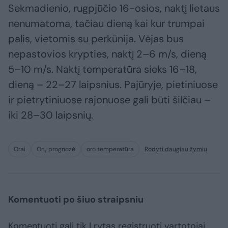
Sekmadienio, rugpjūčio 16-osios, naktį lietaus
nenumatoma, tačiau dieną kai kur trumpai
palis, vietomis su perkūnija. Vėjas bus
nepastovios krypties, naktį 2–6 m/s, dieną
5–10 m/s. Naktį temperatūra sieks 16–18,
dieną – 22–27 laipsnius. Pajūryje, pietiniuose
ir pietrytiniuose rajonuose gali būti šilčiau –
iki 28–30 laipsnių.
Orai
Orų prognozė
oro temperatūra
Rodyti daugiau žymių
Komentuoti po šiuo straipsniu
Komentuoti gali tik Lrytas registruoti vartotojai.