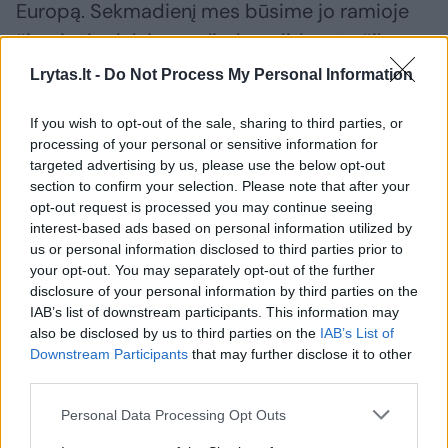
Europą. Sekmadienį mes būsime jo ramioje
šiaurinėje dalyje – nelis, bet didesnės šilumos
dar neturėsime“, – prognozę pradėjo E.
Lrytas.lt -
Do Not Process My Personal Information
Latvėnaitė.
If you wish to opt-out of the sale, sharing to third parties, or
processing of your personal or sensitive information for
Pasak sinoptikės, pirmadienį situacija keisis.
targeted advertising by us, please use the below opt-out
section to confirm your selection. Please note that after your
Iš šiaurės vakarų, per Skandinaviją, link
opt-out request is processed you may continue seeing
Baltijos šalių plėsis drėgnesnio ir neramesnio
interest-based ads based on personal information utilized by
us or personal information disclosed to third parties prior to
ciklono Karolina slėnis, kartu su šaltojo
your opt-out. You may separately opt-out of the further
atmosferos fronto debesimis.
disclosure of your personal information by third parties on the
IAB’s list of downstream participants. This information may
also be disclosed by us to third parties on the
IAB’s List of
„Su rytine šio slėnio dalimi, su pietiniais oro
Downstream Participants
that may further disclose it to other
third parties.
srautais, pirmadienio dieną žymiai šiltesnis
oras plūs, vėl gerokai šils, bet trumpam“, –
Personal Data Processing Opt Outs
teigė sinoptikė.