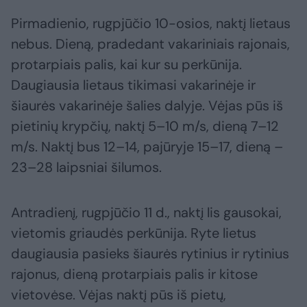
Pirmadienio, rugpjūčio 10-osios, naktį lietaus
nebus. Dieną, pradedant vakariniais rajonais,
protarpiais palis, kai kur su perkūnija.
Daugiausia lietaus tikimasi vakarinėje ir
šiaurės vakarinėje šalies dalyje. Vėjas pūs iš
pietinių krypčių, naktį 5–10 m/s, dieną 7–12
m/s. Naktį bus 12–14, pajūryje 15–17, dieną –
23–28 laipsniai šilumos.
Antradienį, rugpjūčio 11 d., naktį lis gausokai,
vietomis griaudės perkūnija. Ryte lietus
daugiausia pasieks šiaurės rytinius ir rytinius
rajonus, dieną protarpiais palis ir kitose
vietovėse. Vėjas naktį pūs iš pietų,