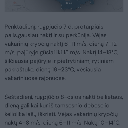
Penktadienį, rugpjūčio 7 d. protarpiais
palis,gausiau naktį ir su perkūnija. Vėjas
vakarinių krypčių naktį 6–11 m/s, dieną 7–12
m/s, pajūryje gūsiai iki 15 m/s. Naktį 14–18°C,
šilčiausia pajūryje ir pietrytiniam, rytiniam
pakraštuke, dieną 19–23°C, vėsiausia
vakariniuose rajonuose.
Šeštadienį, rugpjūčio 8-osios naktį be lietaus,
dieną gali kai kur iš tamsesnio debesėlio
keliolika lašų iškristi. Vėjas vakarinių krypčių
naktį 4–8 m/s, dieną 6–11 m/s. Naktį 10–14°C,