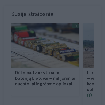
Susiję straipsniai
Dėl nesutvarkytų senų
Lietuvos
baterijų Lietuvai – milijoniniai
– visa ai
nuostoliai ir grėsmė aplinkai
koncentra
aplinkai
(1)