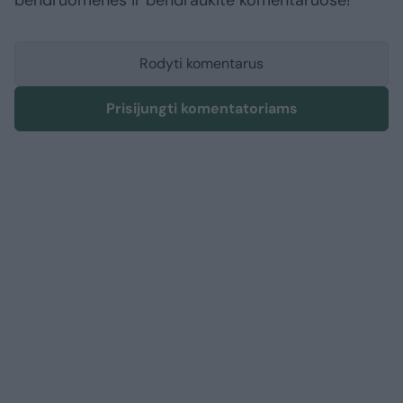
bendruomenės ir bendraukite komentaruose!
Rodyti komentarus
Prisijungti komentatoriams