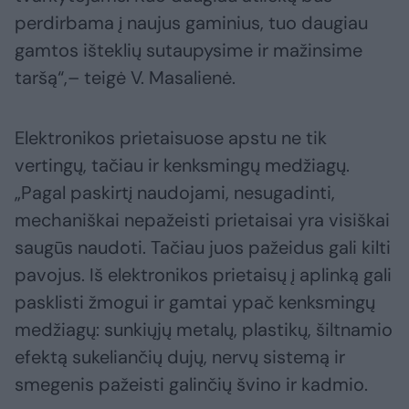
perdirbama į naujus gaminius, tuo daugiau
gamtos išteklių sutaupysime ir mažinsime
taršą“,– teigė V. Masalienė.
Elektronikos prietaisuose apstu ne tik
vertingų, tačiau ir kenksmingų medžiagų.
„Pagal paskirtį naudojami, nesugadinti,
mechaniškai nepažeisti prietaisai yra visiškai
saugūs naudoti. Tačiau juos pažeidus gali kilti
pavojus. Iš elektronikos prietaisų į aplinką gali
pasklisti žmogui ir gamtai ypač kenksmingų
medžiagų: sunkiųjų metalų, plastikų, šiltnamio
efektą sukeliančių dujų, nervų sistemą ir
smegenis pažeisti galinčių švino ir kadmio.