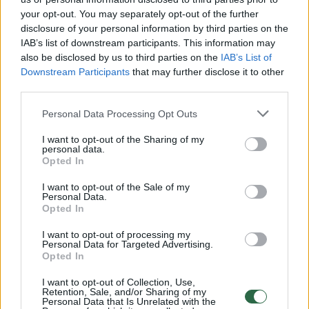
Rodyti daugiau žymių
your opt-out. You may separately opt-out of the further
disclosure of your personal information by third parties on the
IAB’s list of downstream participants. This information may
also be disclosed by us to third parties on the
IAB’s List of
Komentuoti po šiuo straipsniu
Downstream Participants
that may further disclose it to other
third parties.
Komentuoti gali tik Lrytas registruoti vartotojai.
Personal Data Processing Opt Outs
Prisijunkite prie registruotų vartotojų
bendruomenės ir bendraukite komentaruose!
I want to opt-out of the Sharing of my
personal data.
Opted In
Rodyti komentarus
I want to opt-out of the Sale of my
Personal Data.
Opted In
Prisijungti komentatoriams
I want to opt-out of processing my
Personal Data for Targeted Advertising.
Opted In
I want to opt-out of Collection, Use,
Retention, Sale, and/or Sharing of my
Personal Data that Is Unrelated with the