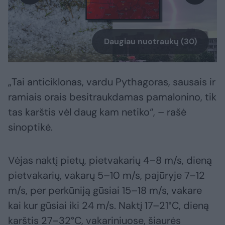
Daugiau nuotraukų (30)
„Tai anticiklonas, vardu Pythagoras, sausais ir
ramiais orais besitraukdamas pamalonino, tik
tas karštis vėl daug kam netiko“, – rašė
sinoptikė.
Vėjas naktį pietų, pietvakarių 4–8 m/s, dieną
pietvakarių, vakarų 5–10 m/s, pajūryje 7–12
m/s, per perkūniją gūsiai 15–18 m/s, vakare
kai kur gūsiai iki 24 m/s. Naktį 17–21°C, dieną
karštis 27–32°C, vakariniuose, šiaurės