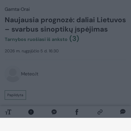
Gamta
Orai
Naujausia prognozė: daliai Lietuvos
– svarbus sinoptikų įspėjimas
(3)
Tarnybos ruošiasi iš anksto
2026 m. rugpjūčio 5 d. 16:30
Meteo.lt
Papildyta
Ateinančią parą – audringi orai.
Ketvirtadienio naktį vietomis trumpas
lietus, perkūnija, praneša Meteo LT.