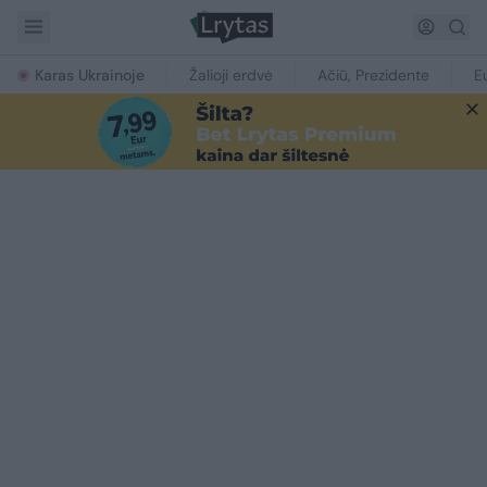
Karas Ukrainoje
Žalioji erdvė
Ačiū, Prezidente
E