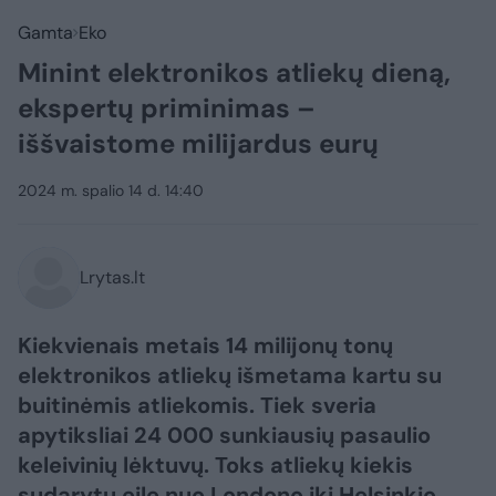
Gamta
Eko
Minint elektronikos atliekų dieną,
ekspertų priminimas –
iššvaistome milijardus eurų
2024 m. spalio 14 d. 14:40
Lrytas.lt
​Kiekvienais metais 14 milijonų tonų
elektronikos atliekų išmetama kartu su
buitinėmis atliekomis. Tiek sveria
apytiksliai 24 000 sunkiausių pasaulio
keleivinių lėktuvų. Toks atliekų kiekis
sudarytų eilę nuo Londono iki Helsinkio,