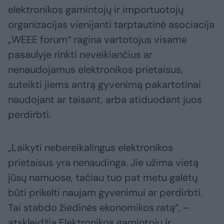
elektronikos gamintojų ir importuotojų
organizacijas vienijanti tarptautinė asociacija
„WEEE forum“ ragina vartotojus visame
pasaulyje rinkti neveikiančius ar
nenaudojamus elektronikos prietaisus,
suteikti jiems antrą gyvenimą pakartotinai
naudojant ar taisant, arba atiduodant juos
perdirbti.
„Laikyti nebereikalingus elektronikos
prietaisus yra nenaudinga. Jie užima vietą
jūsų namuose, tačiau tuo pat metu galėtų
būti prikelti naujam gyvenimui ar perdirbti.
Tai stabdo žiedinės ekonomikos ratą“, –
atskleidžia Elektronikos gamintojų ir