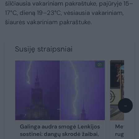
šilčiausia vakariniam pakraštuke, pajūryje 15–
17°C, dieną 19–23°C, vėsiausia vakariniam,
šiaurės vakariniam pakraštuke.
Susiję straipsniai
→
Galinga audra smogė Lenkijos
Meteorol
sostinei: dangų skrodė žaibai,
rugpjūči