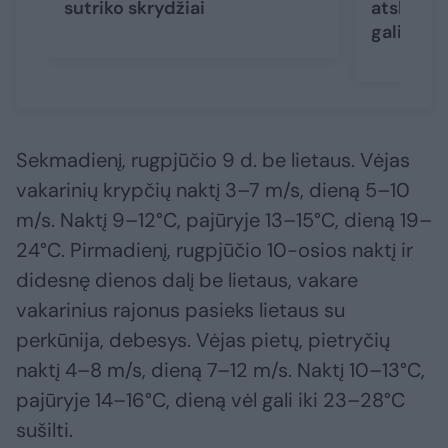
sutriko skrydžiai
atskleidė
gali nust
Sekmadienį, rugpjūčio 9 d. be lietaus. Vėjas
vakarinių krypčių naktį 3–7 m/s, dieną 5–10
m/s. Naktį 9–12°C, pajūryje 13–15°C, dieną 19–
24°C. Pirmadienį, rugpjūčio 10-osios naktį ir
didesnę dienos dalį be lietaus, vakare
vakarinius rajonus pasieks lietaus su
perkūnija, debesys. Vėjas pietų, pietryčių
naktį 4–8 m/s, dieną 7–12 m/s. Naktį 10–13°C,
pajūryje 14–16°C, dieną vėl gali iki 23–28°C
sušilti.