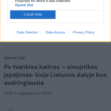
Purposes for which it was collected.
Opted Out
CONFIRM
Data Deletion
Data Access
Privacy Policy
Gamta
Orai
Po tvankios kaitros – sinoptikės
įspėjimas: šioje Lietuvos dalyje bus
audringiausia
2026 m. rugpjūčio 6 d. 03:00