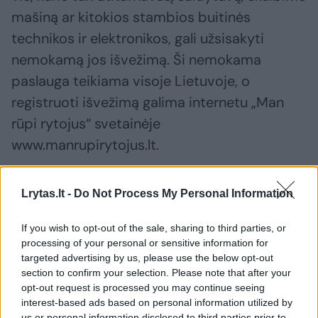
mašiną ar kitokios stambios buitinės
technikos ir elektronikos, gali užsisakyti
nemokamą jos išvežimą. Ši nemokama
paslauga teikiama visoje Lietuvoje, o
registruoti išvežimą galima internetu „Man
rūpi rytojus“ svetainėje
www.manrupirytojus.lt.
Beje, jeigu užsisakysite, pavyzdžiui, orkaitės
Lrytas.lt -
Do Not Process My Personal Information
išgabenimą, kartu su ja galėsite atiduoti ir
If you wish to opt-out of the sale, sharing to third parties, or
visus nebereikalingus smulkius elektronikos
processing of your personal or sensitive information for
prietaisus ir baterijas.
targeted advertising by us, please use the below opt-out
section to confirm your selection. Please note that after your
opt-out request is processed you may continue seeing
interest-based ads based on personal information utilized by
elektronikos atliekos
rūšiavimas
taurieji metalai
us or personal information disclosed to third parties prior to