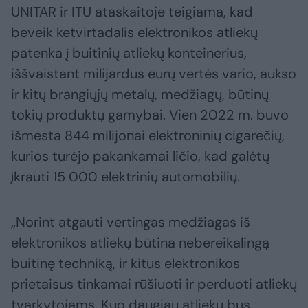
UNITAR ir ITU ataskaitoje teigiama, kad
beveik ketvirtadalis elektronikos atliekų
patenka į buitinių atliekų konteinerius,
iššvaistant milijardus eurų vertės vario, aukso
ir kitų brangiųjų metalų, medžiagų, būtinų
tokių produktų gamybai. Vien 2022 m. buvo
išmesta 844 milijonai elektroninių cigarečių,
kurios turėjo pakankamai ličio, kad galėtų
įkrauti 15 000 elektrinių automobilių.
„Norint atgauti vertingas medžiagas iš
elektronikos atliekų būtina nebereikalingą
buitinę techniką, ir kitus elektronikos
prietaisus tinkamai rūšiuoti ir perduoti atliekų
tvarkytojams. Kuo daugiau atliekų bus