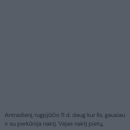
Antradienį, rugpjūčio 11 d. daug kur lis, gausiau
ir su perkūnija naktį. Vėjas naktį pietų,