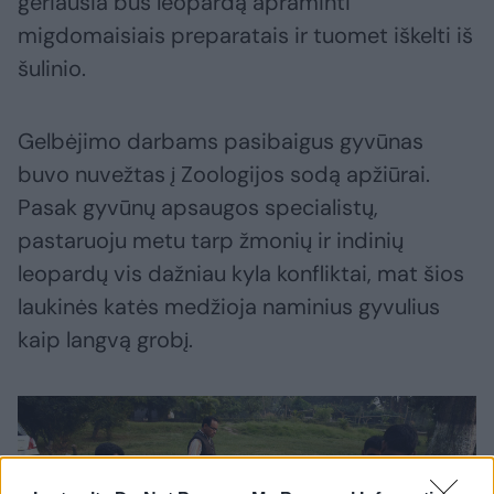
geriausia bus leopardą apraminti
migdomaisiais preparatais ir tuomet iškelti iš
šulinio.
Gelbėjimo darbams pasibaigus gyvūnas
buvo nuvežtas į Zoologijos sodą apžiūrai.
Pasak gyvūnų apsaugos specialistų,
pastaruoju metu tarp žmonių ir indinių
leopardų vis dažniau kyla konfliktai, mat šios
laukinės katės medžioja naminius gyvulius
kaip langvą grobį.