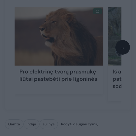
→
Pro elektrinę tvorą prasmukę
Iš aptva
liūtai pastebėti prie ligoninės
patelė s
sode
Gamta
Indija
šulinys
Rodyti daugiau žymių