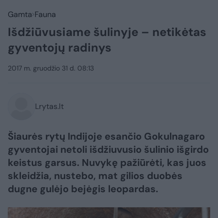
Gamta
Fauna
Išdžiūvusiame šulinyje – netikėtas
gyventojų radinys
2017 m. gruodžio 31 d. 08:13
Lrytas.lt
Šiaurės rytų Indijoje esančio Gokulnagaro
gyventojai netoli išdžiuvusio šulinio išgirdo
keistus garsus. Nuvykę pažiūrėti, kas juos
skleidžia, nustebo, mat gilios duobės
dugne gulėjo bejėgis leopardas.