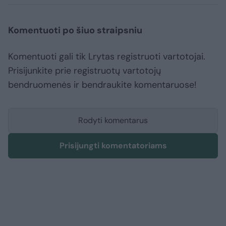
Komentuoti po šiuo straipsniu
Komentuoti gali tik Lrytas registruoti vartotojai.
Prisijunkite prie registruotų vartotojų
bendruomenės ir bendraukite komentaruose!
Rodyti komentarus
Prisijungti komentatoriams