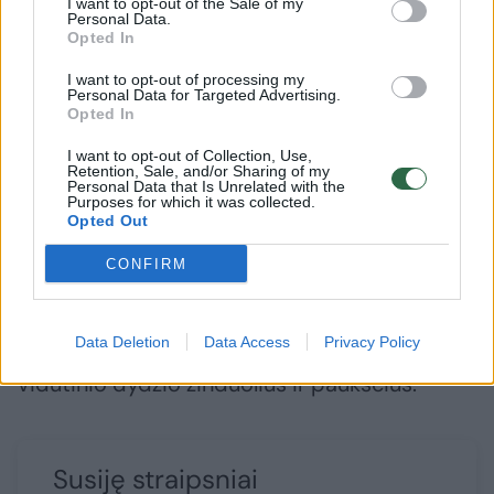
I want to opt-out of the Sale of my
Bangladeše, Pakistane, Indijoje, Pietų Kinijoje.
Personal Data.
Opted In
Gyvena sausuose lapuočių miškuose,
dykumose, tropinėse džiunglėse, spygliuočių
I want to opt-out of processing my
Personal Data for Targeted Advertising.
miškuose, neretai laikosi arčiau žmonių
Opted In
gyvenamų teritorijų. 2015 metais buvo
I want to opt-out of Collection, Use,
Retention, Sale, and/or Sharing of my
suskaičiuota apie apie 12-14 tūkst. laisvėje
Personal Data that Is Unrelated with the
Purposes for which it was collected.
gyvenančių indinių leopardų.
Opted Out
CONFIRM
Suaugę individai sveria iki 77 kg, gyvena apie
12-17 metų. Aktyvūs tamsiu paros metu, gerai
Data Deletion
Data Access
Privacy Policy
laipioja medžiais, medžioja smulkius ir
vidutinio dydžio žinduolius ir paukščius.
Susiję straipsniai