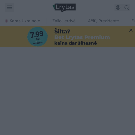
Karas Ukrainoje
Žalioji erdvė
Ačiū, Prezidente
E