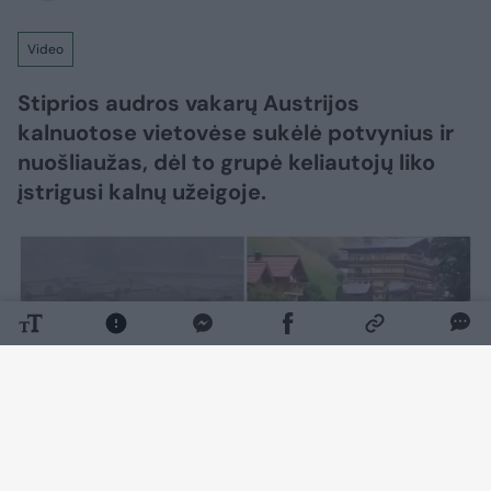
Video
Stiprios audros vakarų Austrijos
kalnuotose vietovėse sukėlė potvynius ir
nuošliaužas, dėl to grupė keliautojų liko
įstrigusi kalnų užeigoje.