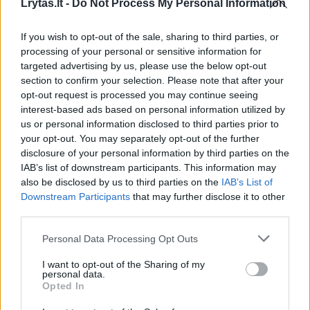
Lrytas.lt -
Do Not Process My Personal Information
If you wish to opt-out of the sale, sharing to third parties, or
processing of your personal or sensitive information for
targeted advertising by us, please use the below opt-out
section to confirm your selection. Please note that after your
opt-out request is processed you may continue seeing
Daugiau nuotraukų (7)
interest-based ads based on personal information utilized by
us or personal information disclosed to third parties prior to
your opt-out. You may separately opt-out of the further
Į šulinį įkritęs indinis leopardas buvo išgelbėtas.
disclosure of your personal information by third parties on the
Scanpix/Reuters nuotr.
IAB’s list of downstream participants. This information may
also be disclosed by us to third parties on the
IAB’s List of
Downstream Participants
that may further disclose it to other
Tad vienas iš didžiausių pavojų šiems,
third parties.
Vidurio Azijoje paplitusiems plėšrūnams, yra
Personal Data Processing Opt Outs
žmogus.
I want to opt-out of the Sharing of my
personal data.
Opted In
Indiniai leopardai aptinkami Nepale, Butane,