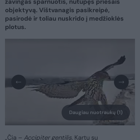
žavingas sparnuotis, nutūpęs priešais
objektyvą. Vištvanagis pasikreipė,
pasirodė ir toliau nuskrido į medžioklės
plotus.
Daugiau nuotraukų (1)
„Čia –
Accipiter gentilis
. Kartu su