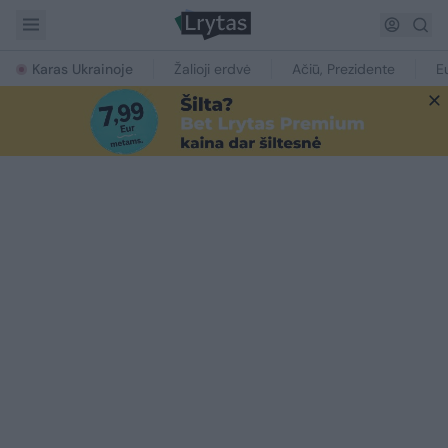
Karas Ukrainoje
Žalioji erdvė
Ačiū, Prezidente
E