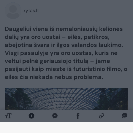
Lrytas.lt
Daugeliui viena iš nemaloniausių kelionės
dalių yra oro uostai – eilės, patikros,
abejotina švara ir ilgos valandos laukimo.
Visgi pasaulyje yra oro uostas, kuris ne
veltui pelnė geriausiojo titulą – jame
pasijauti kaip mieste iš futuristinio filmo, o
eilės čia niekada nebus problema.