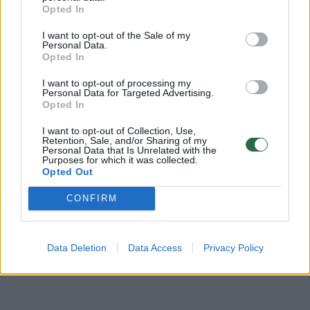
Opted In
I want to opt-out of the Sale of my
Personal Data.
Opted In
I want to opt-out of processing my
Personal Data for Targeted Advertising.
Opted In
→
I want to opt-out of Collection, Use,
Retention, Sale, and/or Sharing of my
Personal Data that Is Unrelated with the
Purposes for which it was collected.
Pasieniečių radinys prie
Netikėti 
Opted Out
Baltarusijos – lokio pėdsakai
Baltarusi
nepiktin
CONFIRM
sutiksi 
Data Deletion
Data Access
Privacy Policy