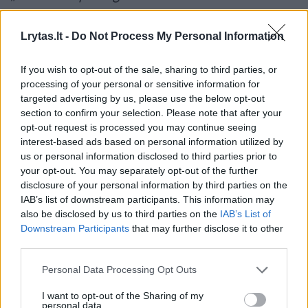
pasieniečiais jis akylai stebi Lietuvos ir
Rusijos sieną? Kaip jums toks
Lrytas.lt -
Do Not Process My Personal Information
pastiprinimas?“, – klausė Valstybės sienos
If you wish to opt-out of the sale, sharing to third parties, or
apsaugos pareigūnai.
processing of your personal or sensitive information for
targeted advertising by us, please use the below opt-out
section to confirm your selection. Please note that after your
Tai jau ne pirmas kartas, kai pasieniečiai
opt-out request is processed you may continue seeing
užfiksuoja laukinės faunos atstovus. Ne kartą
interest-based ads based on personal information utilized by
us or personal information disclosed to third parties prior to
buvo įamžinti briedžiai, stirnos, vilkai ir kiti
your opt-out. You may separately opt-out of the further
miško gyvūnai.
disclosure of your personal information by third parties on the
IAB’s list of downstream participants. This information may
also be disclosed by us to third parties on the
IAB’s List of
Patogiausias būdas
SUŽINOTI DAUGIAU
— sekti
Downstream Participants
that may further disclose it to other
naujienas mūsų „Facebook” paskyroje!
third parties.
Personal Data Processing Opt Outs
Susiję straipsniai
I want to opt-out of the Sharing of my
personal data.