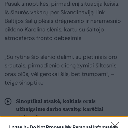
Pasak sinoptikės, pirmadienį situacija keisis.
Iš šiaurės vakarų, per Skandinaviją, link
Baltijos šalių plėsis drėgnesnio ir neramesnio
ciklono Karolina slėnis, kartu su šaltojo
atmosferos fronto debesimis.
„Su rytine šio slėnio dalimi, su pietiniais oro
srautais, pirmadienio dieną žymiai šiltesnis
oras plūs, vėl gerokai šils, bet trumpam“, –
teigė sinoptikė.
Sinoptikai atsakė, kokiais orais
užbaigsime darbo savaitę: karščiai
atsitrauks
Lrytas.lt -
Do Not Process My Personal Information