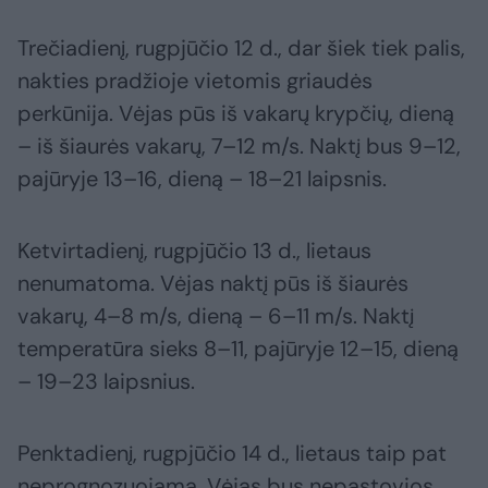
Trečiadienį, rugpjūčio 12 d., dar šiek tiek palis,
nakties pradžioje vietomis griaudės
perkūnija. Vėjas pūs iš vakarų krypčių, dieną
– iš šiaurės vakarų, 7–12 m/s. Naktį bus 9–12,
pajūryje 13–16, dieną – 18–21 laipsnis.
Ketvirtadienį, rugpjūčio 13 d., lietaus
nenumatoma. Vėjas naktį pūs iš šiaurės
vakarų, 4–8 m/s, dieną – 6–11 m/s. Naktį
temperatūra sieks 8–11, pajūryje 12–15, dieną
– 19–23 laipsnius.
Penktadienį, rugpjūčio 14 d., lietaus taip pat
neprognozuojama. Vėjas bus nepastovios