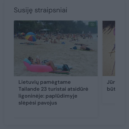
Susiję straipsniai
Lietuvių pamėgtame
Jūra į kr
Tailande 23 turistai atsidūrė
būtybes: 
ligoninėje: paplūdimyje
slėpėsi pavojus