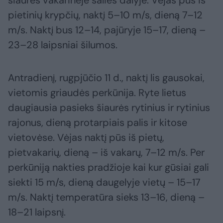
šiaurės vakarinėje šalies dalyje. Vėjas pūs iš
pietinių krypčių, naktį 5–10 m/s, dieną 7–12
m/s. Naktį bus 12–14, pajūryje 15–17, dieną –
23–28 laipsniai šilumos.
Antradienį, rugpjūčio 11 d., naktį lis gausokai,
vietomis griaudės perkūnija. Ryte lietus
daugiausia pasieks šiaurės rytinius ir rytinius
rajonus, dieną protarpiais palis ir kitose
vietovėse. Vėjas naktį pūs iš pietų,
pietvakarių, dieną – iš vakarų, 7–12 m/s. Per
perkūniją nakties pradžioje kai kur gūsiai gali
siekti 15 m/s, dieną daugelyje vietų – 15–17
m/s. Naktį temperatūra sieks 13–16, dieną –
18–21 laipsnį.