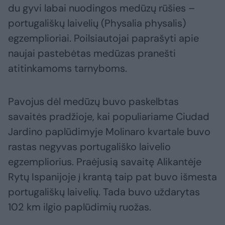
du gyvi labai nuodingos medūzų rūšies –
portugališkų laivelių (Physalia physalis)
egzemplioriai. Poilsiautojai paprašyti apie
naujai pastebėtas medūzas pranešti
atitinkamoms tarnyboms.
Pavojus dėl medūzų buvo paskelbtas
savaitės pradžioje, kai populiariame Ciudad
Jardino paplūdimyje Molinaro kvartale buvo
rastas negyvas portugališko laivelio
egzempliorius. Praėjusią savaitę Alikantėje
Rytų Ispanijoje į krantą taip pat buvo išmesta
portugališkų laivelių. Tada buvo uždarytas
102 km ilgio paplūdimių ruožas.