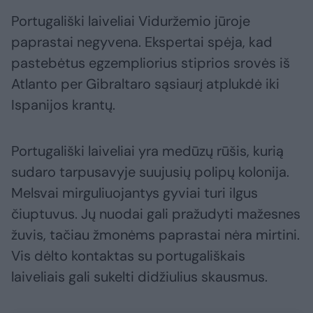
Portugališki laiveliai Viduržemio jūroje
paprastai negyvena. Ekspertai spėja, kad
pastebėtus egzempliorius stiprios srovės iš
Atlanto per Gibraltaro sąsiaurį atplukdė iki
Ispanijos krantų.
Portugališki laiveliai yra medūzų rūšis, kurią
sudaro tarpusavyje suujusių polipų kolonija.
Melsvai mirguliuojantys gyviai turi ilgus
čiuptuvus. Jų nuodai gali pražudyti mažesnes
žuvis, tačiau žmonėms paprastai nėra mirtini.
Vis dėlto kontaktas su portugališkais
laiveliais gali sukelti didžiulius skausmus.