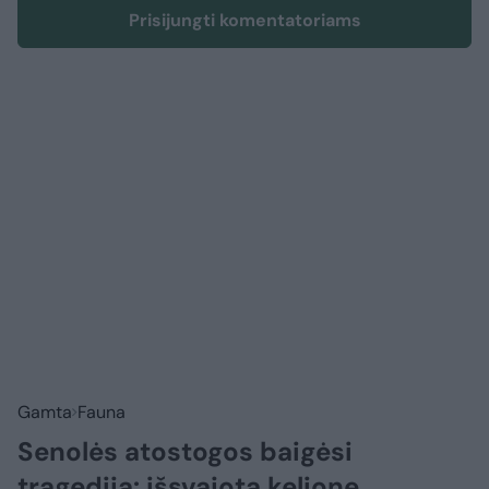
Prisijungti komentatoriams
Gamta
Fauna
Senolės atostogos baigėsi
tragedija: išsvajotą kelionę