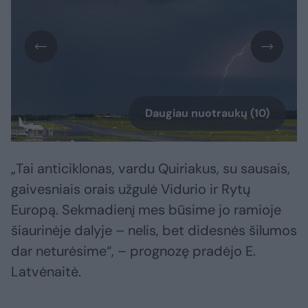
Daugiau nuotraukų (10)
„Tai anticiklonas, vardu Quiriakus, su sausais,
gaivesniais orais užgulė Vidurio ir Rytų
Europą. Sekmadienį mes būsime jo ramioje
šiaurinėje dalyje – nelis, bet didesnės šilumos
dar neturėsime“, – prognozę pradėjo E.
Latvėnaitė.