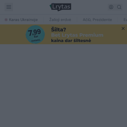
Karas Ukrainoje
Žalioji erdvė
Ačiū, Prezidente
E