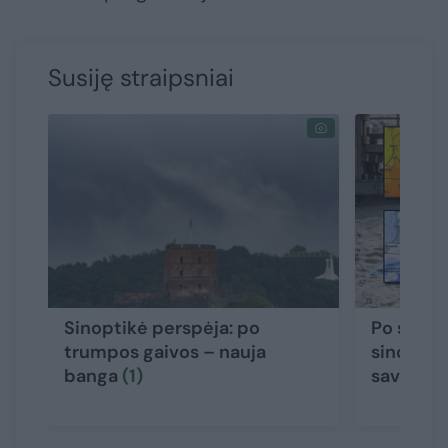
Susiję straipsniai
Sinoptikė perspėja: po
Po siaut
trumpos gaivos – nauja
sinoptikė
banga
(1)
savaitgalį