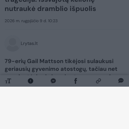
nutraukė dramblio išpuolis
2026 m. rugpjūčio 9 d. 10:23
Lrytas.lt
79-erių Gail Mattson tikėjosi sulaukusi
geriausių gyvenimo atostogų, tačiau net
nenujautė, kad vieną kartą per gyvenimą
pasitaikančioje išvykoje susidūrimas su
drambliu bus lemtingas.