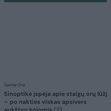
Gamta
Orai
Sinoptikė įspėja apie staigų orų lūžį
– po nakties viskas apsivers
aukštyn kojomis
(2)