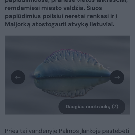
remdamiesi miesto valdžia. Šiuos
paplūdimius poilsiui neretai renkasi ir į
Maljorką atostogauti atvykę lietuviai.
Daugiau nuotraukų (7)
Prieš tai vandenyje Palmos įlankoje pastebėti