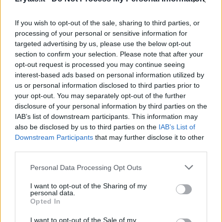
If you wish to opt-out of the sale, sharing to third parties, or
processing of your personal or sensitive information for
targeted advertising by us, please use the below opt-out
section to confirm your selection. Please note that after your
opt-out request is processed you may continue seeing
interest-based ads based on personal information utilized by
us or personal information disclosed to third parties prior to
your opt-out. You may separately opt-out of the further
disclosure of your personal information by third parties on the
IAB’s list of downstream participants. This information may
also be disclosed by us to third parties on the
IAB’s List of
Downstream Participants
that may further disclose it to other
Šiluma ilgai neužsibus – pirmadienio
third parties.
pavakare šaltojo atmosferos fronto debesys
Personal Data Processing Opt Outs
pasieks vakarinius šalies rajonus ir pradės
I want to opt-out of the Sharing of my
nešti lietų.
personal data.
Opted In
I want to opt-out of the Sale of my