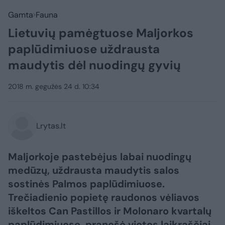
Gamta
Fauna
Lietuvių pamėgtuose Maljorkos
paplūdimiuose uždrausta
maudytis dėl nuodingų gyvių
2018 m. gegužės 24 d. 10:34
Lrytas.lt
Maljorkoje pastebėjus labai nuodingų
medūzų, uždrausta maudytis salos
sostinės Palmos paplūdimiuose.
Trečiadienio popietę raudonos vėliavos
iškeltos Can Pastillos ir Molonaro kvartalų
paplūdimiuose, pranešė vietos laikraščiai,