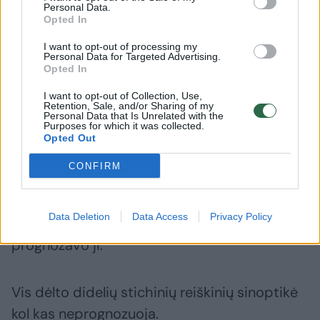
Antradienį – daugiau lietaus, perkūnijos ir
Personal Data.
vėjo
Opted In
I want to opt-out of processing my
Personal Data for Targeted Advertising.
Anot E. Latvėnaitės, sudėtingesni orai laukia
Opted In
antradienio naktį.
I want to opt-out of Collection, Use,
Retention, Sale, and/or Sharing of my
Personal Data that Is Unrelated with the
Purposes for which it was collected.
„Antradienio naktis bus lietinga, nes tikėtina,
Opted Out
dar tikslinsim, kad atmosferos frontas gali
CONFIRM
„subanguoti“, nedidelį cikloniuką netoli mūsų
užsukti, kuris, keliaudamas per Lietuvą,
Data Deletion
Data Access
Privacy Policy
gerokai visus laistys, perkūnija dundės“, –
prognozavo ji.
Vis dėlto didelių stichinių reiškinių sinoptikė
kol kas neprognozuoja.