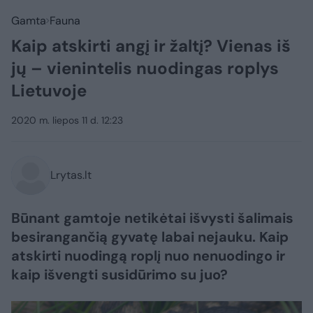
Gamta
Fauna
Kaip atskirti angį ir žaltį? Vienas iš
jų – vienintelis nuodingas roplys
Lietuvoje
2020 m. liepos 11 d. 12:23
Lrytas.lt
Būnant gamtoje netikėtai išvysti šalimais
besirangančią gyvatę labai nejauku. Kaip
atskirti nuodingą roplį nuo nenuodingo ir
kaip išvengti susidūrimo su juo?