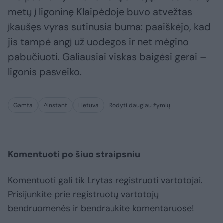
metų į ligoninę Klaipėdoje buvo atvežtas
įkaušęs vyras sutinusia burna: paaiškėjo, kad
jis tampė angį už uodegos ir net mėgino
pabučiuoti. Galiausiai viskas baigėsi gerai –
ligonis pasveiko.
Gamta
^Instant
Lietuva
Rodyti daugiau žymių
Komentuoti po šiuo straipsniu
Komentuoti gali tik Lrytas registruoti vartotojai.
Prisijunkite prie registruotų vartotojų
bendruomenės ir bendraukite komentaruose!