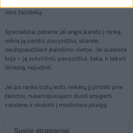
kyla didelis pavojus, jei jo burnoje yra kokių
nors žaizdelių.
Specialistai pataria: jei angis įkando į ranką,
reikia ją parišti, pavyzdžiui, skarele,
neužspaudžiant įkandimo vietos. Jei sužeista
koja – ją sutvirtinti, pavyzdžiui, šaka, ir laikyti
ištiestą, nejudinti.
Jei po ranka būtų ledo, reikėtų jį pridėti prie
žaizdos, nukentėjusiajam duoti atsigerti
vandens ir skubėti į medicinos įstaigą.
Susiję straipsniai