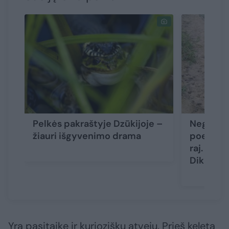
Pelkės pakraštyje Dzūkijoje –
Negyvu a
žiauri išgyvenimo drama
poelgis 
raj. gam
Dikaprij
Yra pasitaikę ir kurioziškų atvejų. Prieš keletą