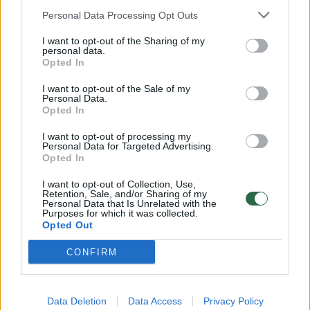
žmogus jaučia skausmą, gali grėsti infekcija.
Personal Data Processing Opt Outs
I want to opt-out of the Sharing of my
personal data.
Kai savo nuodų įšvirkščia angis, žmogui
Opted In
padažnėja širdies plakimas, jis junta
I want to opt-out of the Sale of my
Personal Data.
silpnumą. Gali imti pykinti, prasidėti
Opted In
viduriavimas, sugelta vieta gali ištinti.
I want to opt-out of processing my
Personal Data for Targeted Advertising.
Opted In
Gydytojų teigimu, žmogaus būklė pablogėja
I want to opt-out of Collection, Use,
ne dėl gyvatės įkandimo, bet dėl netinkamai
Retention, Sale, and/or Sharing of my
Personal Data that Is Unrelated with the
suteiktos pirmosios pagalbos.
Purposes for which it was collected.
Opted Out
Yra manančių, kad būtina kuo greičiau
CONFIRM
iščiulpti roplio nuodus. Tačiau to padaryti
beveik neįmanoma, be to, gelbėtojui taip pat
Data Deletion
Data Access
Privacy Policy