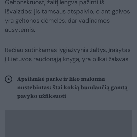
Geltonskruostį žaltį lengva pažinti iš
išvaizdos: jis tamsaus atspalvio, o ant galvos
yra geltonos dėmelės, dar vadinamos
ausytėmis.
Rečiau sutinkamas lygiažvynis žaltys, įrašytas
į Lietuvos raudonąją knygą, yra pilkai žalsvas.
Apsilankė parke ir liko maloniai
nustebintas: štai kokią bundančią gamtą
pavyko užfiksuoti