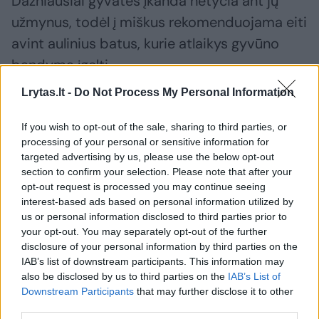
Dažniausiai gyvatės įkanda netyčia ant jų
užmynus, todėl į miškus rekomenduojama eiti
avint aulinius batus, kurie atlaikys gyvūno
bandymą įgelti.
Lrytas.lt -
Do Not Process My Personal Information
Bet jei roplys vis dėlto įkando, o žmogus
If you wish to opt-out of the sale, sharing to third parties, or
nespėjo pastebėti, tai angis ar žaltys?
processing of your personal or sensitive information for
targeted advertising by us, please use the below opt-out
section to confirm your selection. Please note that after your
Tai galima suprasti iš žaizdos žymių. Žaltys
opt-out request is processed you may continue seeing
turi daug smulkių dantų, tad ant pažeistos
interest-based ads based on personal information utilized by
us or personal information disclosed to third parties prior to
vietos bus matyti dantų juostelė. O angies
your opt-out. You may separately opt-out of the further
įkandimo vietoje bus dvi nedidelės dantų
disclosure of your personal information by third parties on the
IAB’s list of downstream participants. This information may
žymės.
also be disclosed by us to third parties on the
IAB’s List of
Downstream Participants
that may further disclose it to other
third parties.
Žaltys nuodų neturi: jo įkandimas sausas, bet