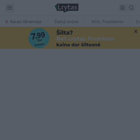
Karas Ukrainoje
Žalioji erdvė
Ačiū, Prezidente
E