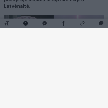
Latvėnaitė.
Daugiau nuotraukų (30)
„Tai anticiklonas, vardu Pythagoras, sausais ir
ramiais orais besitraukdamas pamalonino, tik
tas karštis vėl daug kam netiko“, – rašė