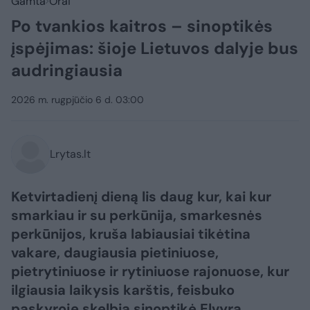
Gamta
Orai
Po tvankios kaitros – sinoptikės
įspėjimas: šioje Lietuvos dalyje bus
audringiausia
2026 m. rugpjūčio 6 d. 03:00
Lrytas.lt
Ketvirtadienį dieną lis daug kur, kai kur
smarkiau ir su perkūnija, smarkesnės
perkūnijos, kruša labiausiai tikėtina
vakare, daugiausia pietiniuose,
pietrytiniuose ir rytiniuose rajonuose, kur
ilgiausia laikysis karštis, feisbuko
paskyroje skelbia sinoptikė Elvyra