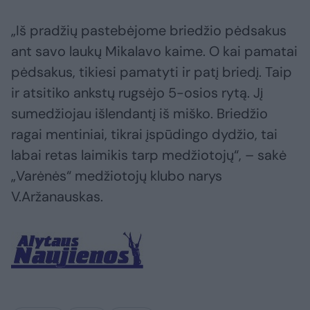
„Iš pradžių pastebėjome briedžio pėdsakus
ant savo laukų Mikalavo kaime. O kai pamatai
pėdsakus, tikiesi pamatyti ir patį briedį. Taip
ir atsitiko ankstų rugsėjo 5-osios rytą. Jį
sumedžiojau išlendantį iš miško. Briedžio
ragai mentiniai, tikrai įspūdingo dydžio, tai
labai retas laimikis tarp medžiotojų“, – sakė
„Varėnės“ medžiotojų klubo narys
V.Aržanauskas.