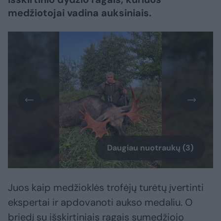
medžiotojai vadina auksiniais.
Daugiau nuotraukų (3)
Juos kaip medžioklės trofėjų turėtų įvertinti
ekspertai ir apdovanoti aukso medaliu. O
briedį su išskirtiniais ragais sumedžiojo