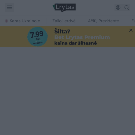
Karas Ukrainoje
Žalioji erdvė
Ačiū, Prezidente
E