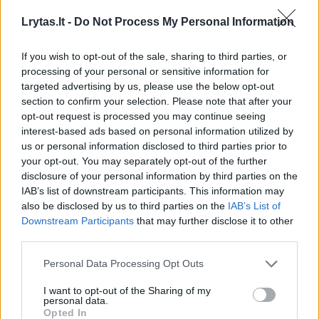
Lrytas.lt -
Do Not Process My Personal Information
If you wish to opt-out of the sale, sharing to third parties, or
V.Kucevičius pažymėjo, jog Alytaus rajone
processing of your personal or sensitive information for
targeted advertising by us, please use the below opt-out
sumedžioti briedį su išskirtinio dydžio ragais
section to confirm your selection. Please note that after your
retai pasitaiko, nes šis rajonas nėra briedžių
opt-out request is processed you may continue seeing
interest-based ads based on personal information utilized by
kraštas kaip Varėnos, Lazdijų, Zarasų ar
us or personal information disclosed to third parties prior to
Ignalinos rajonai.
your opt-out. You may separately opt-out of the further
disclosure of your personal information by third parties on the
IAB’s list of downstream participants. This information may
„Varėnės“ klubui, gyvuojančiam 26-erius
also be disclosed by us to third parties on the
IAB’s List of
Downstream Participants
that may further disclose it to other
metus, pasak jo vadovo Alvydo Šerno,
third parties.
rugsėjo 5-osios ankstų rytą sumedžiotas
Personal Data Processing Opt Outs
briedis su išskirtinio dydžio, į apdovanojimą
aukso medaliu pretenduojančiais ragais, yra
I want to opt-out of the Sharing of my
personal data.
pirmas toks laimikis: „Tai brandaus amžiaus
Opted In