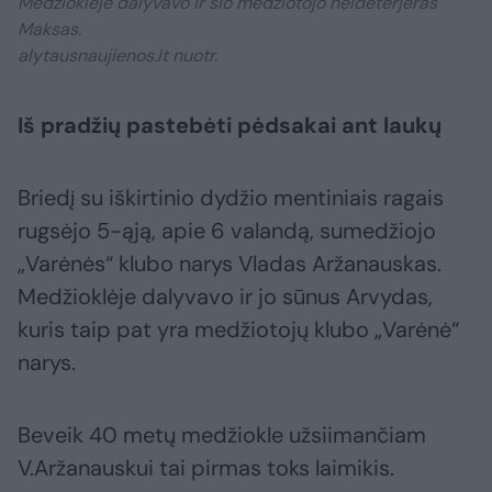
Medžioklėje dalyvavo ir šio medžiotojo heideterjeras
Maksas.
alytausnaujienos.lt nuotr.
Iš pradžių pastebėti pėdsakai ant laukų
Briedį su iškirtinio dydžio mentiniais ragais
rugsėjo 5-ąją, apie 6 valandą, sumedžiojo
„Varėnės“ klubo narys Vladas Aržanauskas.
Medžioklėje dalyvavo ir jo sūnus Arvydas,
kuris taip pat yra medžiotojų klubo „Varėnė“
narys.
Beveik 40 metų medžiokle užsiimančiam
V.Aržanauskui tai pirmas toks laimikis.