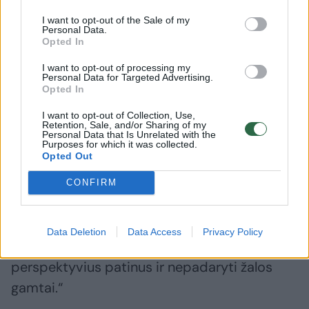
patinas, sumedžiotas mūsų medžioklės
I want to opt-out of the Sale of my
Personal Data.
plotuose, kurie prasideda Pivašiūnų
Opted In
seniūnijoje ir baigiasi ties Daugų seniūnijos
I want to opt-out of processing my
kraštu.
Personal Data for Targeted Advertising.
Opted In
I want to opt-out of Collection, Use,
Mūsų plotams priklauso ir Gineitiškių, kurį
Retention, Sale, and/or Sharing of my
Personal Data that Is Unrelated with the
medžiotojai dar vadina Pivašiūnų miškas.
Purposes for which it was collected.
Opted Out
Labai tikėtina, kad išskirtinio dydžio ragų
sumedžiotas briedis užaugo mūsų
CONFIRM
medžioklės plotuose, buvo pastebėtas čia
vaikštantis keletą metų, tačiau kurį laiką
Data Deletion
Data Access
Privacy Policy
nemedžiotas siekiant išsaugoti
perspektyvius patinus ir nepadaryti žalos
gamtai.“