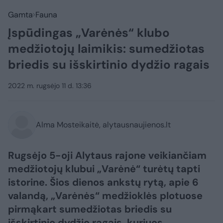
Gamta
Fauna
Įspūdingas „Varėnės“ klubo
medžiotojų laimikis: sumedžiotas
briedis su išskirtinio dydžio ragais
2022 m. rugsėjo 11 d. 13:36
Alma Mosteikaitė, alytausnaujienos.lt
Rugsėjo 5-oji Alytaus rajone veikiančiam
medžiotojų klubui „Varėnė“ turėtų tapti
istorine. Šios dienos ankstų rytą, apie 6
valandą, „Varėnės“ medžioklės plotuose
pirmąkart sumedžiotas briedis su
išskirtinio dydžio ragais, kuriuos