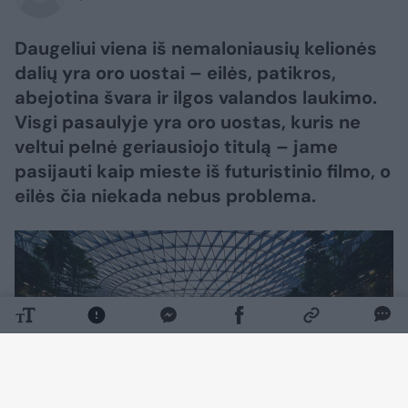
Daugeliui viena iš nemaloniausių kelionės
dalių yra oro uostai – eilės, patikros,
abejotina švara ir ilgos valandos laukimo.
Visgi pasaulyje yra oro uostas, kuris ne
veltui pelnė geriausiojo titulą – jame
pasijauti kaip mieste iš futuristinio filmo, o
eilės čia niekada nebus problema.