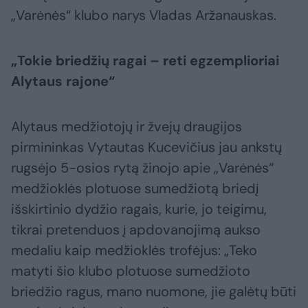
„Varėnės“ klubo narys Vladas Aržanauskas.
„Tokie briedžių ragai – reti egzemplioriai
Alytaus rajone“
Alytaus medžiotojų ir žvejų draugijos
pirmininkas Vytautas Kucevičius jau ankstų
rugsėjo 5-osios rytą žinojo apie „Varėnės“
medžioklės plotuose sumedžiotą briedį
išskirtinio dydžio ragais, kurie, jo teigimu,
tikrai pretenduos į apdovanojimą aukso
medaliu kaip medžioklės trofėjus: „Teko
matyti šio klubo plotuose sumedžioto
briedžio ragus, mano nuomone, jie galėtų būti