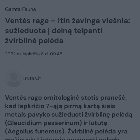
Gamta
Fauna
Ventės rage – itin žavinga viešnia:
sužieduota į delną telpanti
žvirblinė pelėda
2022 m. lapkričio 8 d. 09:48
Lrytas.lt
Ventės rago ornitologinė stotis pranešė,
kad lapkričio 7-ąją pirmą kartą šiais
metais pavyko sužieduoti žvirblinę pelėdą
(Glaucidium passerinum) ir lututę
(Aegolius funereus). Žvirblinė pelėda yra
mažiausia Lietuvoje gyvenanti pelėda –