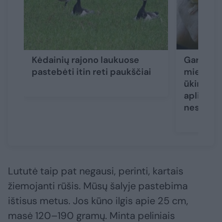
Kėdainių rajono laukuose
Garsiaus
pastebėti itin reti paukščiai
miegapel
ūkininka
aplink pi
nesusigu
Lututė taip pat negausi, perinti, kartais
žiemojanti rūšis. Mūsų šalyje pastebima
ištisus metus. Jos kūno ilgis apie 25 cm,
masė 120–190 gramų. Minta peliniais