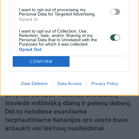
Gamta
Žemė
Sicilijoje vėl išsiveržė Etnos
I want to opt-out of processing my
Personal Data for Targeted Advertising.
ugnikalnis
Opted In
I want to opt-out of Collection, Use,
2026 m. rugpjūčio 8 d. 12:10
Retention, Sale, and/or Sharing of my
Personal Data that Is Unrelated with the
Purposes for which it was collected.
Opted Out
Lrytas.lt
CONFIRM
Atostogų sezono įkarštyje vėl išsiveržė
Data Deletion
Data Access
Privacy Policy
Etnos ugnikalnis Sicilijoje. Didžiausias
aktyvus Europos vulkanas šeštadienį
išsviedė milžinišką dūmų ir pelenų debesį.
Dėl to netoliese esančiame
tarptautiniame Katanijos oro uoste buvo
atšaukti visi lėktuvų nusileidimai.