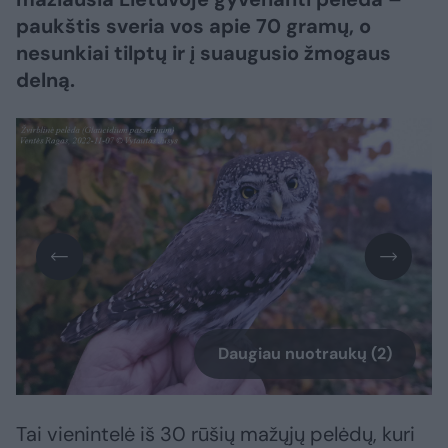
paukštis sveria vos apie 70 gramų, o
nesunkiai tilptų ir į suaugusio žmogaus
delną.
Daugiau nuotraukų (2)
Tai vienintelė iš 30 rūšių mažųjų pelėdų, kuri