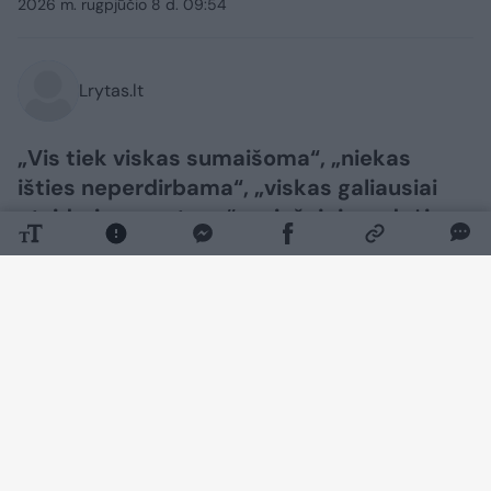
2026 m. rugpjūčio 8 d. 09:54
Lrytas.lt
​„Vis tiek viskas sumaišoma“, „niekas
išties neperdirbama“, „viskas galiausiai
atsiduria sąvartyne“ – viešojoje erdvėje
vis dar galima išgirsti tokių nuomonių apie
atliekų rūšiavimą. Tačiau popierinių ir
kartoninių pakuočių perdirbimo kelias
rodo, kad tinkamai išrūšiuotos jos tampa
vertinga antrine žaliava naujiems
gaminiams ir gali būti perdirbamos daug
kartų, rašoma pranešime žiniasklaidai.