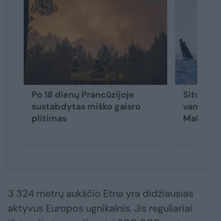
Po 18 dienų Prancūzijoje
Situacija
sustabdytas miško gaisro
vandens 
plitimas
Maljorko
3 324 metrų aukščio Etna yra didžiausias
aktyvus Europos ugnikalnis. Jis reguliariai