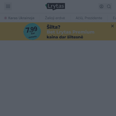
Karas Ukrainoje
Žalioji erdvė
Ačiū, Prezidente
E