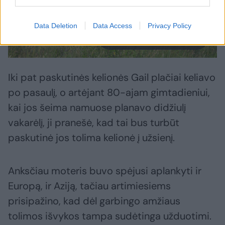
Data Deletion
Data Access
Privacy Policy
Daugiau nuotraukų (2)
Iki pat paskutinės kelionės Gail plačiai keliavo
po pasaulį, o artėjant 80-ajam gimtadieniui,
kai jos šeima namuose planavo didžiulį
vakarėlį, ji pranešė, kad tai bus turbūt
paskutinė jos tolima kelionė į užsienį.
Anksčiau moteris buvo spėjusi aplankyti ir
Europą, ir Aziją, tačiau artimiesiems
prisipažino, kad dėl garbingo amžiaus
tolimos išvykos tampa sudėtinga užduotimi.