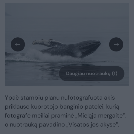
Daugiau nuotraukų (1)
Ypač stambiu planu nufotografuota akis
priklauso kuprotojo banginio patelei, kurią
fotografė meiliai praminė „Mieląja mergaite“,
o nuotrauką pavadino „Visatos jos akyse“.