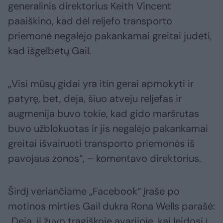
generalinis direktorius Keith Vincent
paaiškino, kad dėl reljefo transporto
priemonė negalėjo pakankamai greitai judėti,
kad išgelbėtų Gail.
„Visi mūsų gidai yra itin gerai apmokyti ir
patyrę, bet, deja, šiuo atveju reljefas ir
augmenija buvo tokie, kad gido maršrutas
buvo užblokuotas ir jis negalėjo pakankamai
greitai išvairuoti transporto priemonės iš
pavojaus zonos“, – komentavo direktorius.
Širdį veriančiame „Facebook“ įraše po
motinos mirties Gail dukra Rona Wells parašė:
„Deja, ji žuvo tragiškoje avarijoje, kai leidosi į