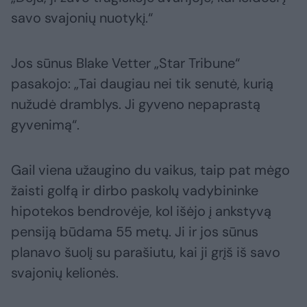
savo svajonių nuotykį.“
Jos sūnus Blake Vetter „Star Tribune“
pasakojo: „Tai daugiau nei tik senutė, kurią
nužudė dramblys. Ji gyveno nepaprastą
gyvenimą“.
Gail viena užaugino du vaikus, taip pat mėgo
žaisti golfą ir dirbo paskolų vadybininke
hipotekos bendrovėje, kol išėjo į ankstyvą
pensiją būdama 55 metų. Ji ir jos sūnus
planavo šuolį su parašiutu, kai ji grįš iš savo
svajonių kelionės.