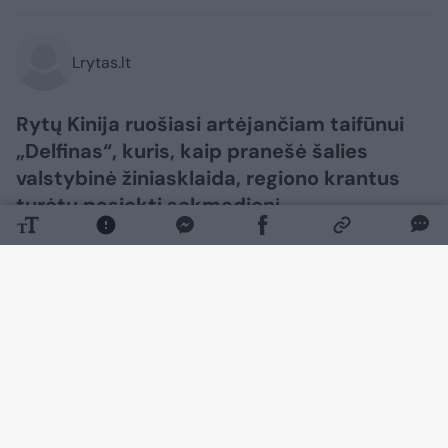
Lrytas.lt
Rytų Kinija ruošiasi artėjančiam taifūnui
„Delfinas“, kuris, kaip pranešė šalies
valstybinė žiniasklaida, regiono krantus
turėtų pasiekti sekmadienį.