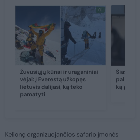
Žuvusiųjų kūnai ir uraganiniai
Šias lauk
vėjai: į Everestą užkopęs
palikti o
lietuvis dalijasi, ką teko
ką grėst
pamatyti
Kelionę organizuojančios safario įmonės