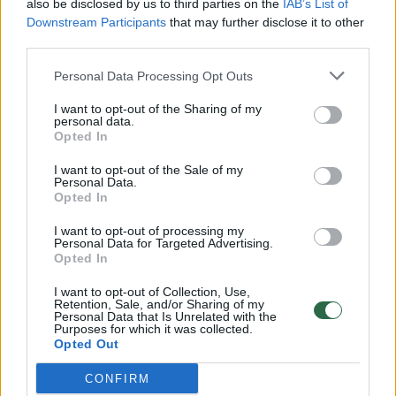
also be disclosed by us to third parties on the
IAB’s List of
Downstream Participants
that may further disclose it to other
third parties.
Lrytas.lt
Personal Data Processing Opt Outs
I want to opt-out of the Sharing of my
79-erių Gail Mattson tikėjosi sulaukusi
personal data.
Opted In
geriausių gyvenimo atostogų, tačiau net
nenujautė, kad vieną kartą per gyvenimą
I want to opt-out of the Sale of my
Personal Data.
pasitaikančioje išvykoje susidūrimas su
Opted In
drambliu bus lemtingas.
I want to opt-out of processing my
Personal Data for Targeted Advertising.
Opted In
I want to opt-out of Collection, Use,
Retention, Sale, and/or Sharing of my
Personal Data that Is Unrelated with the
Purposes for which it was collected.
Opted Out
CONFIRM