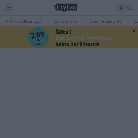
Karas Ukrainoje
Žalioji erdvė
Ačiū, Prezidente
E