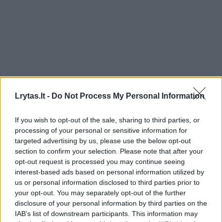
Lrytas.lt -
Do Not Process My Personal Information
If you wish to opt-out of the sale, sharing to third parties, or
processing of your personal or sensitive information for
targeted advertising by us, please use the below opt-out
Gamta
Fauna
section to confirm your selection. Please note that after your
opt-out request is processed you may continue seeing
Senolės atostogos baigėsi
interest-based ads based on personal information utilized by
tragedija: išsvajotą kelionę
us or personal information disclosed to third parties prior to
your opt-out. You may separately opt-out of the further
nutraukė dramblio išpuolis
disclosure of your personal information by third parties on the
IAB’s list of downstream participants. This information may
2026 m. rugpjūčio 9 d. 10:23