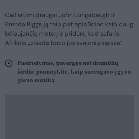
Gail artimi draugai John Longabaugh ir
Brenda Biggs ją taip pat apibūdino kaip daug
keliaujančią moterį ir pridūrė, kad safaris
Afrikoje „visada buvo jos svajonių sąraše“.
Pasirodymas, pavergęs net dramblių
širdis: pamatykite, kaip sureagavo į gyvo
garso muziką