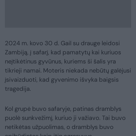
2024 m. kovo 30 d. Gail su drauge leidosi
Zambiją, į safarį, kad pamatytų kai kuriuos
neįtikėtinus gyvūnus, kuriems ši šalis yra
tikrieji namai. Moteris niekada nebūtų galėjusi
įsivaizduoti, kad gyvenimo išvyka baigsis
tragedija.
Kol grupė buvo safaryje, patinas dramblys
puolė sunkvežimį, kuriuo ji važiavo. Tai buvo
netikėtas užpuolimas, o dramblys buvo
apibūdintas kaip itin agresyvus.