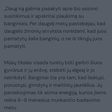
„Daug ką galima pasakyti apie šio sezono
susitikimus ir apskritai plaukimą su
banginiais. Per daugelį metų pastebėjau, kad
daugelis žmonių atvyksta norėdami, kad juos
pamatytų šalia banginių, o ne iš tikrųjų juos
pamatyti.
Mūsų tikslas visada turėtų būti gerbti šiuos
gyvūnus ir jų erdvę, stebėti jų elgesį ir jo
netrikdyti. Banginiai čia yra tam, kad ilsėtųsi,
poruotųsi, gimdytų ir maitintų jauniklius. Jų
persekiojimas tik atima energiją, kurios jiems
reikia 6–8 mėnesius trunkančio badavimo
metu.