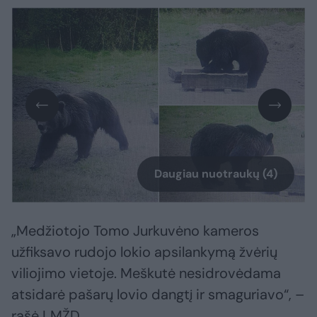
Daugiau nuotraukų (4)
„Medžiotojo Tomo Jurkuvėno kameros
užfiksavo rudojo lokio apsilankymą žvėrių
viliojimo vietoje. Meškutė nesidrovėdama
atsidarė pašarų lovio dangtį ir smaguriavo“, –
rašė LMŽD.