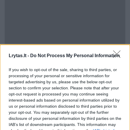
Lrytas.lt -
Do Not Process My Personal Information
If you wish to opt-out of the sale, sharing to third parties, or
Balandį mešką vaizdo kameros įamžino ir
processing of your personal or sensitive information for
Šalčininkų rajone, kiek vėliau laukais
targeted advertising by us, please use the below opt-out
section to confirm your selection. Please note that after your
skuodžiančią rudąją nufilmavo Švenčionyse,
opt-out request is processed you may continue seeing
o kovo pabaigoje pirmą kartą po daugiau nei
interest-based ads based on personal information utilized by
us or personal information disclosed to third parties prior to
120 metų užfiksuotas ir meškos jauniklis.
your opt-out. You may separately opt-out of the further
disclosure of your personal information by third parties on the
IAB’s list of downstream participants. This information may
Anot Laimono Daukšos, Lietuvos medžiotojų