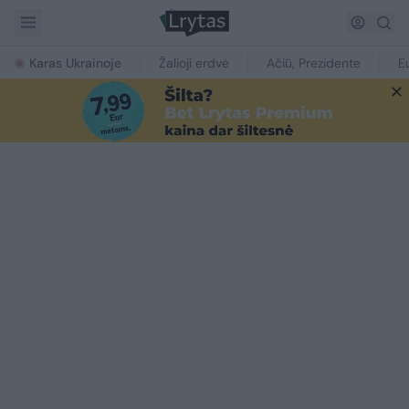
Karas Ukrainoje
Žalioji erdvė
Ačiū, Prezidente
E