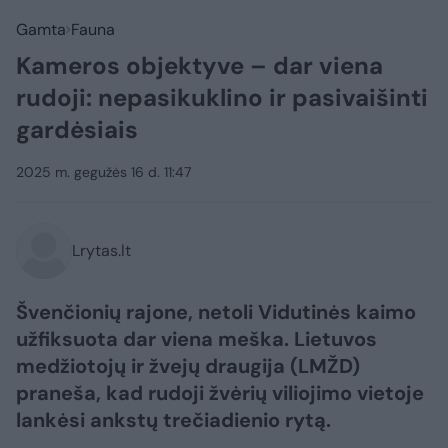
Gamta
Fauna
Kameros objektyve – dar viena
rudoji: nepasikuklino ir pasivaišinti
gardėsiais
2025 m. gegužės 16 d. 11:47
Lrytas.lt
Švenčionių rajone, netoli Vidutinės kaimo
užfiksuota dar viena meška. Lietuvos
medžiotojų ir žvejų draugija (LMŽD)
praneša, kad rudoji žvėrių viliojimo vietoje
lankėsi ankstų trečiadienio rytą.