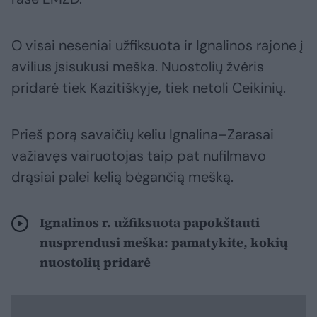
O visai neseniai užfiksuota ir Ignalinos rajone į
avilius įsisukusi meška. Nuostolių žvėris
pridarė tiek Kazitiškyje, tiek netoli Ceikinių.
Prieš porą savaičių keliu Ignalina–Zarasai
važiavęs vairuotojas taip pat nufilmavo
drąsiai palei kelią bėgančią mešką.
Ignalinos r. užfiksuota papokštauti
nusprendusi meška: pamatykite, kokių
nuostolių pridarė