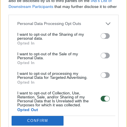
also be disclosed by us to third parties on the
IAB’s List of
ir žvejų draugijos vadovo, meškos jauniklį
Downstream Participants
that may further disclose it to other
third parties.
gamtininkui Laimonui Kiaulėnui pavyko
užfiksuoti Kupiškio rajone, Mirabelio miške.
Personal Data Processing Opt Outs
I want to opt-out of the Sharing of my
personal data.
Opted In
Susiję straipsniai
I want to opt-out of the Sale of my
Personal Data.
Opted In
I want to opt-out of processing my
Personal Data for Targeted Advertising.
Opted In
I want to opt-out of Collection, Use,
Retention, Sale, and/or Sharing of my
Personal Data that Is Unrelated with the
Purposes for which it was collected.
Opted Out
Ignalinos rajone vėl siautėjo
Tarsi pas
CONFIRM
meška – įsisuko į avilius:
Lietuvą i