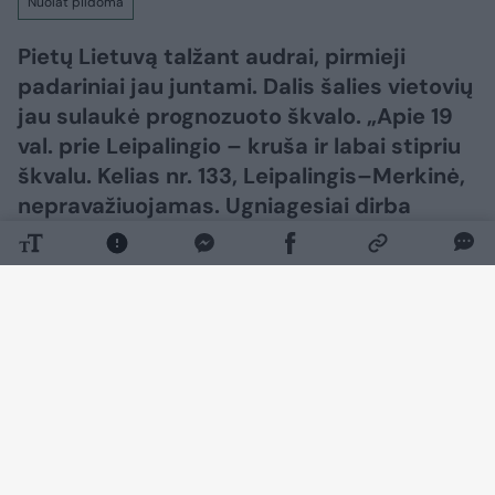
Nuolat pildoma
Pietų Lietuvą talžant audrai, pirmieji
padariniai jau juntami. Dalis šalies vietovių
jau sulaukė prognozuoto škvalo. „Apie 19
val. prie Leipalingio – kruša ir labai stipriu
škvalu. Kelias nr. 133, Leipalingis–Merkinė,
nepravažiuojamas. Ugniagesiai dirba
šalindami nuvirtusius medžius“, – „Orų
entuziatų“ grupėje feisbuke rašė Tadas
Kantautas.