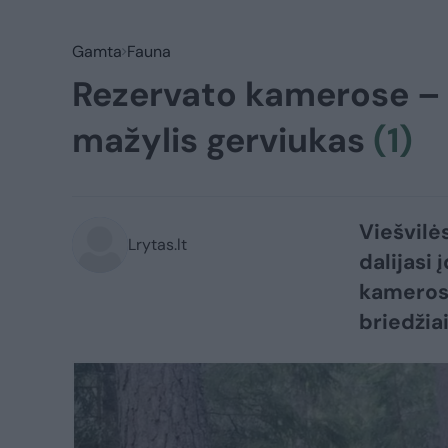
Gamta
Fauna
Rezervato kamerose – m
mažylis gerviukas
(1)
Viešvilė
Lrytas.lt
dalijasi
kameros 
briedžiai