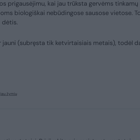
jos prigausėjimu, kai jau trūksta gervėms tinkamų
 joms biologiškai nebūdingose sausose vietose. T
dėtis.
jauni (subręsta tik ketvirtaisiais metais), todėl d
.
iau žymių