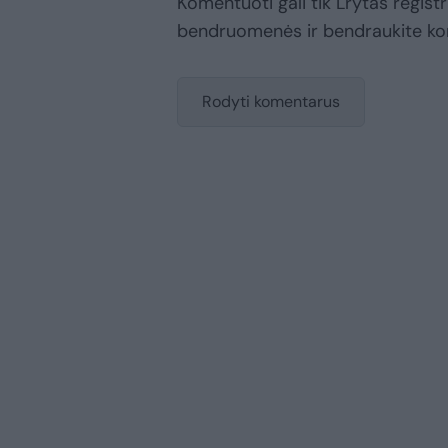
Komentuoti gali tik Lrytas registr
bendruomenės ir bendraukite k
Rodyti komentarus