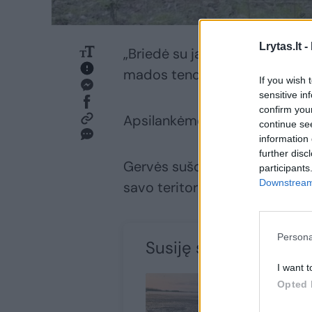
Lrytas.lt -
„Briedė su jaunikliu praeida
mados tendencijos.
If you wish 
sensitive in
confirm you
Apsilankėme pramogų arenoje. 
continue se
information 
further disc
Gervės sušoko trumpą klasikin
participants
Downstream 
savo teritorinius klausimus.
Persona
Susiję straipsniai
I want t
Opted 