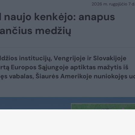
2026 m. rugpjūčio 7 d.
l naujo kenkėjo: anapus
tančius medžių
džios institucijų, Vengrijoje ir Slovakijoje
rtą Europos Sąjungoje aptiktas mažytis iš
ilęs vabalas, Šiaurės Amerikoje nuniokojęs u