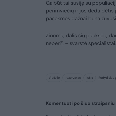
Galbūt tai susiję su populiaci
perimviečių ir jos deda dėtis
pasekmės dažnai būna žuvusi 
Žinoma, dalis šių paukščių dar 
neperi“, – svarstė specialistai
Viešvilė
rezervatas
lūšis
Rodyti daug
Komentuoti po šiuo straipsniu