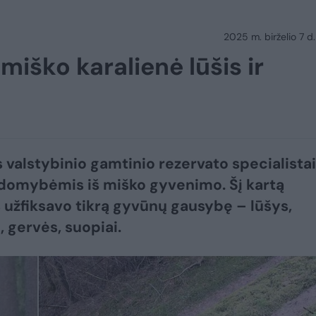
2025 m. birželio 7 d.
iško karalienė lūšis ir
s valstybinio gamtinio rezervato specialistai
 įdomybėmis iš miško gyvenimo. Šį kartą
užfiksavo tikrą gyvūnų gausybę – lūšys,
, gervės, suopiai.