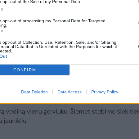
o opt-out of the Sale of my Personal Data.
In
to opt-out of processing my Personal Data for Targeted
ing.
In
Meška užfiksuota
Gamtoje – jauniklių
prie pat Garliavos, o
vedimo metas:
o opt-out of Collection, Use, Retention, Sale, and/or Sharing
ersonal Data that Is Unrelated with the Purposes for which it
jos kelyje pasitaikė ir
įspėja, ką svarbu
lected.
šernas: nieko
žinoti
(1)
Out
nelaukęs lėkė šalin
CONFIRM
(2)
Data Deletion
Data Access
Privacy Policy
rą vediną vienu gerviuku. Šiemet stebime šiek tie
 jauniklių.