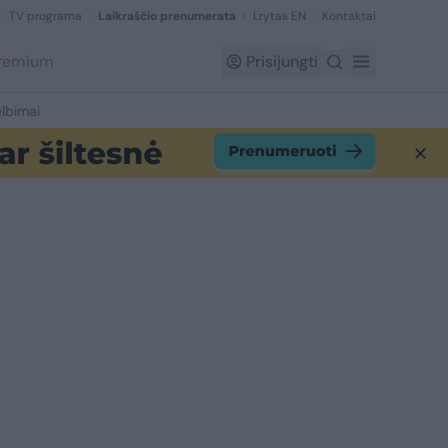
TV programa
Laikraščio prenumerata
Lrytas EN
Kontaktai
Premium
Prisijungti
lbimai