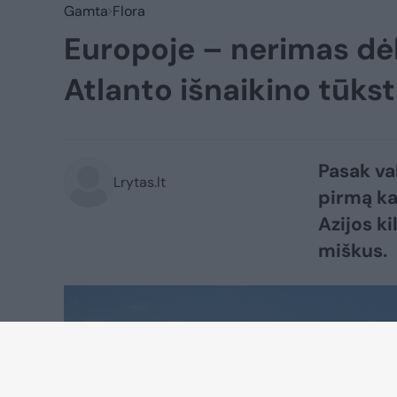
Gamta
Flora
Europoje – nerimas dė
Atlanto išnaikino tūks
Pasak val
Lrytas.lt
pirmą ka
Azijos k
miškus.