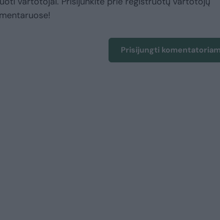
uoti vartotojai. Prisijunkite prie registruotų vartotojų
omentaruose!
Prisijungti komentatoria