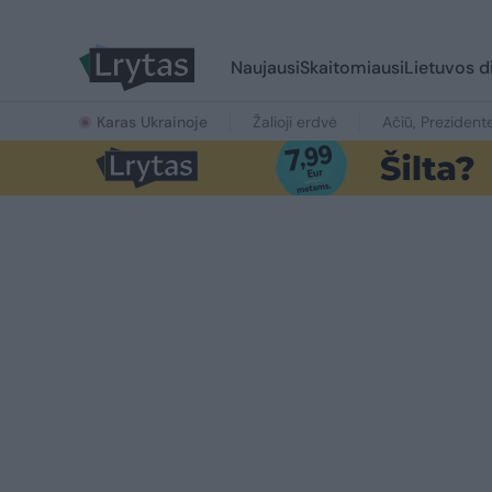
Naujausi
Skaitomiausi
Lietuvos d
Karas Ukrainoje
Žalioji erdvė
Ačiū, Prezident