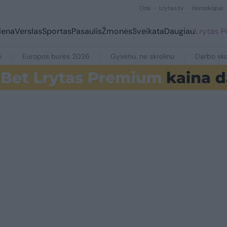
Orai
Lrytas.tv
Horoskopai
iena
Verslas
Sportas
Pasaulis
Žmonės
Sveikata
Daugiau
Lrytas 
e
Europos burės 2026
Gyvenu, ne skrolinu
Darbo ske