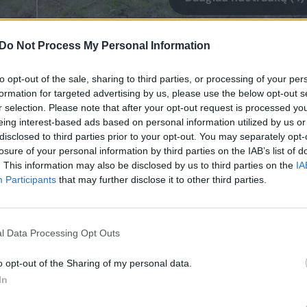
Do Not Process My Personal Information
ma nepamiršo parodyti šiemetinės vasaros basuči
to opt-out of the sale, sharing to third parties, or processing of your per
formation for targeted advertising by us, please use the below opt-out s
r selection. Please note that after your opt-out request is processed y
Renginiai, nors negrandioziai, ten vyksta.
eing interest-based ads based on personal information utilized by us or
disclosed to third parties prior to your opt-out. You may separately opt-
losure of your personal information by third parties on the IAB’s list of
į savo šokį. Na, o du suopiai turbūt bando aiškint
. This information may also be disclosed by us to third parties on the
IA
Participants
that may further disclose it to other third parties.
l Data Processing Opt Outs
o opt-out of the Sharing of my personal data.
In