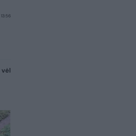
 13:56
 vėl