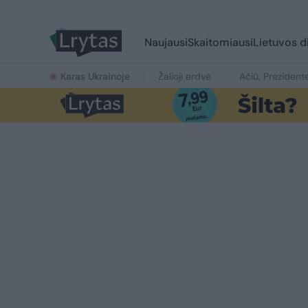
Naujausi
Skaitomiausi
Lietuvos d
Karas Ukrainoje
Žalioji erdvė
Ačiū, Prezident