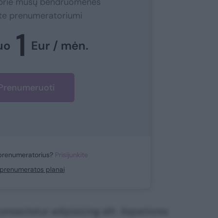
e prie mūsų bendruomenės
ite prenumeratoriumi
1
uo
Eur / mėn.
Prenumeruoti
prenumeratorius?
Prisijunkite
i prenumeratos planai
nsectetur adipisicing elit. Asperiores