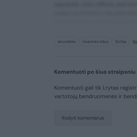
sapiente, odio officiis sed te
saepe architecto repudiandae 
consequuntur adipisci digni
skruzdėlės
invazinės rūšys
Sicilija
Ro
Komentuoti po šiuo straipsniu
Komentuoti gali tik Lrytas registru
vartotojų bendruomenės ir bend
Rodyti komentarus