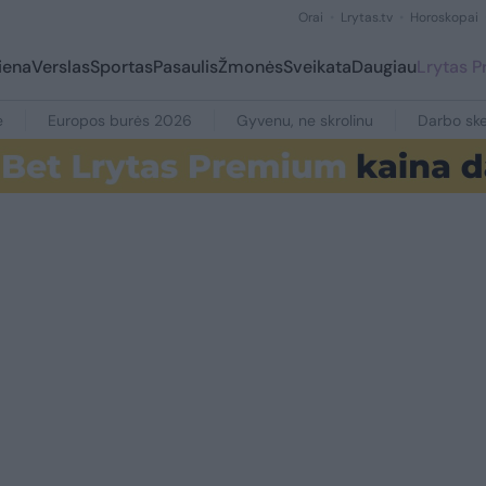
Orai
Lrytas.tv
Horoskopai
iena
Verslas
Sportas
Pasaulis
Žmonės
Sveikata
Daugiau
Lrytas 
e
Europos burės 2026
Gyvenu, ne skrolinu
Darbo ske