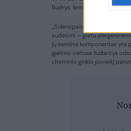
Budrys, lemia ypatinga geluon
„Solenopsis genties skruzdėlė
sudėtimi – greta alergeninėm
jų esminis komponentas yra pi
įgėlimo vietose žudantys odos 
cheminio ginklo poveikį panaš
Nor