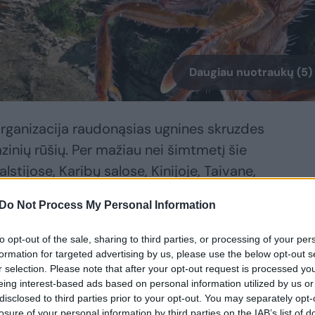
Daugiau nuotraukų (5)
ganizacija raudonąsias ugnines skruzdes
azinių rūšių. Per mažiau nei šimtmetį šie
lstijose, Karibų salose, Kinijoje, Taivane,
ekė ir Europos pakrantes – Italijai
Do Not Process My Personal Information
šios skruzdėlės buvo užfiksuotos ir
ra vienintelė valstybė, sėkmingai su šia
to opt-out of the sale, sharing to third parties, or processing of your per
formation for targeted advertising by us, please use the below opt-out s
r selection. Please note that after your opt-out request is processed y
eing interest-based ads based on personal information utilized by us or
disclosed to third parties prior to your opt-out. You may separately opt-
o skaičiavimu, kova su šia invazine
losure of your personal information by third parties on the IAB’s list of