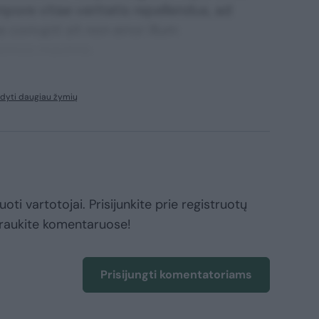
mpore vitae veritatis repellendus, ad
corrupti sit non error illum
ssimos maxime.
dyti daugiau žymių
oti vartotojai. Prisijunkite prie registruotų
raukite komentaruose!
Prisijungti komentatoriams