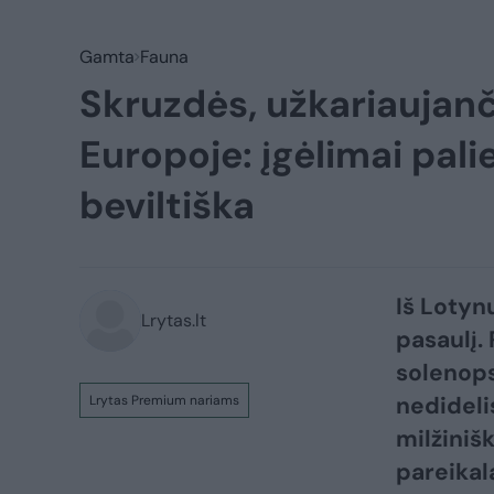
Gamta
Fauna
Skruzdės, užkariaujančio
Europoje: įgėlimai pali
beviltiška
Iš Lotyn
Lrytas.lt
pasaulį.
solenops
nedidelis
Lrytas Premium nariams
milžiniš
pareikal