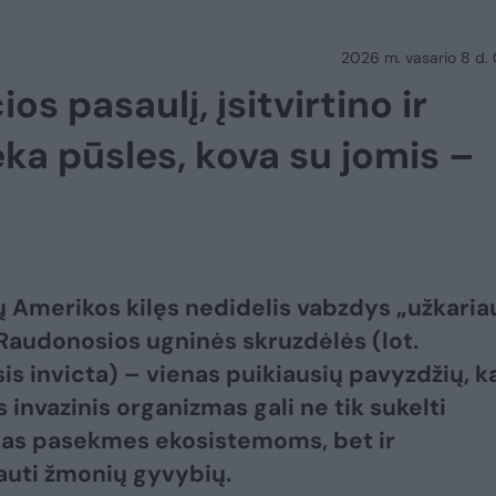
2026 m. vasario 8 d.
s pasaulį, įsitvirtino ir
eka pūsles, kova su jomis –
ų Amerikos kilęs nedidelis vabzdys „užkaria
 Raudonosios ugninės skruzdėlės (lot.
is invicta) – vienas puikiausių pavyzdžių, k
 invazinis organizmas gali ne tik sukelti
kas pasekmes ekosistemoms, bet ir
auti žmonių gyvybių.