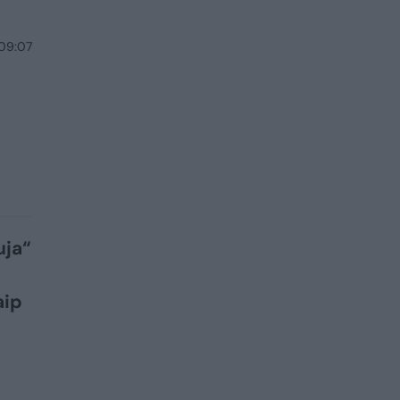
 09:07
uja“
aip