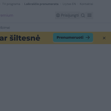
TV programa
Laikraščio prenumerata
Lrytas EN
Kontaktai
Premium
Prisijungti
lbimai