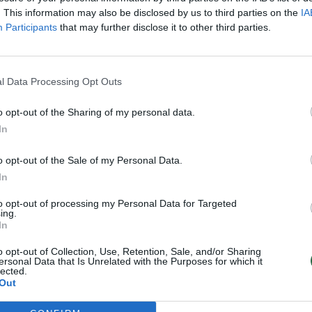
liai JAV kasmet kainuoja apie 6 milijardus
. This information may also be disclosed by us to third parties on the
IA
ukų. Vien JAV istorijoje dėl šių vabzdžių
Participants
that may further disclose it to other third parties.
 o naujienų portalas ABC pranešė, kad
ukruto ir Australijoje.
l Data Processing Opt Outs
o opt-out of the Sharing of my personal data.
 skruzdės pirmą kartą užfiksuotos dar
In
tus pernai pavasarį pasipylė pranešimai
jų įgėlimus. 23 žmonės atsidūrė ligoninėje,
o opt-out of the Sale of my Personal Data.
ybė paskelbė skirianti 24 milijonus
In
kruzdžių naikinimo priemonėms.
to opt-out of processing my Personal Data for Targeted
ing.
In
jų – mirtį – lemia alerginė reakcija į šių
o opt-out of Collection, Use, Retention, Sale, and/or Sharing
ersonal Data that Is Unrelated with the Purposes for which it
ir mažiau jautrūs žmonės pranešė susidūrę
lected.
Out
eliu skausmu įgėlimo vietoje. Tai, sako
yriausiasis mokslo darbuotojas Eduardas