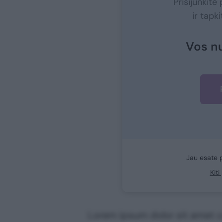
Prisijunkit
ir tapk
Vos n
Jau esate 
Kit
Lorem ipsum dolor sit amet co