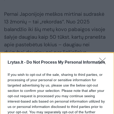
Pernai Japonijoje meškos mirtinai sudraskė
13 žmonių – tai „rekordas“. Nuo 2025
balandžio iki šių metų kovo pabaigos visoje
šalyje daugiau kaip 50 tūkst. kartų pranešta
apie pastebėtus lokius – daugiau nei
dvigubai daugiau nei per ligšiolinius
rekordinius 2023 metus.
Lrytas.lt -
Do Not Process My Personal Information
If you wish to opt-out of the sale, sharing to third parties, or
Ekspertai augančius skaičius aiškina greitai
processing of your personal or sensitive information for
didėjančia lokių populiacija ir spartėjančiu
targeted advertising by us, please use the below opt-out
section to confirm your selection. Please note that after your
kaimo vietovių tuštėjimu Japonijoje. Pernai
opt-out request is processed you may continue seeing
šalies miškuose, be to, buvo mažai gilių, todėl
interest-based ads based on personal information utilized by
lokiai leidosi ieškoti maisto kitur. Jau yra
us or personal information disclosed to third parties prior to
your opt-out. You may separately opt-out of the further