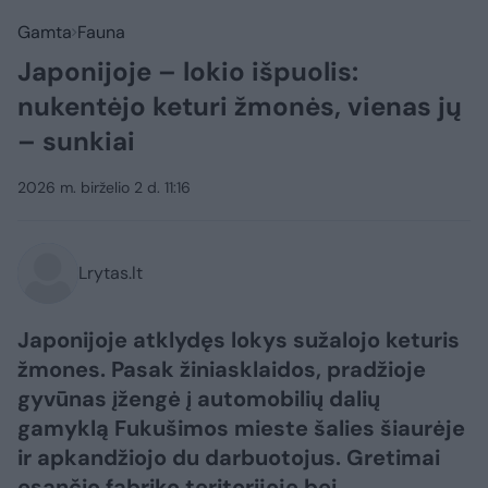
Gamta
Fauna
Japonijoje – lokio išpuolis:
nukentėjo keturi žmonės, vienas jų
– sunkiai
2026 m. birželio 2 d. 11:16
Lrytas.lt
Japonijoje atklydęs lokys sužalojo keturis
žmones. Pasak žiniasklaidos, pradžioje
gyvūnas įžengė į automobilių dalių
gamyklą Fukušimos mieste šalies šiaurėje
ir apkandžiojo du darbuotojus. Gretimai
esančio fabriko teritorijoje bei