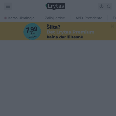
Karas Ukrainoje
Žalioji erdvė
Ačiū, Prezidente
E