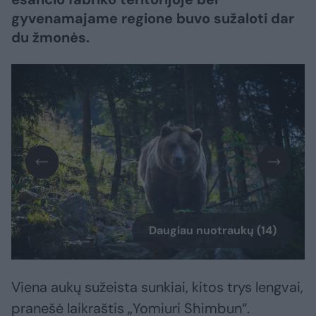
gyvenamajame regione buvo sužaloti dar
du žmonės.
Daugiau nuotraukų (14)
Viena aukų sužeista sunkiai, kitos trys lengvai,
pranešė laikraštis „Yomiuri Shimbun“.