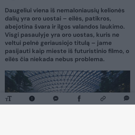
Daugeliui viena iš nemaloniausių kelionės
dalių yra oro uostai – eilės, patikros,
abejotina švara ir ilgos valandos laukimo.
Visgi pasaulyje yra oro uostas, kuris ne
veltui pelnė geriausiojo titulą – jame
pasijauti kaip mieste iš futuristinio filmo, o
eilės čia niekada nebus problema.