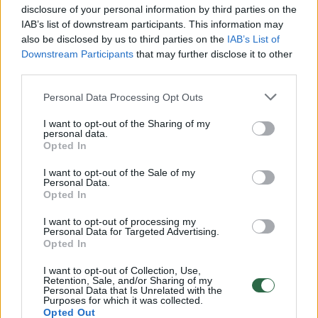
buvę atvejų, kai jie brovėsi į prekybos
disclosure of your personal information by third parties on the
centrus ir bastėsi netoli mokyklų.
IAB’s list of downstream participants. This information may
also be disclosed by us to third parties on the
IAB’s List of
Downstream Participants
that may further disclose it to other
third parties.
Susiję straipsniai
Personal Data Processing Opt Outs
I want to opt-out of the Sharing of my
personal data.
Opted In
I want to opt-out of the Sale of my
Personal Data.
Opted In
→
I want to opt-out of processing my
Personal Data for Targeted Advertising.
Opted In
Sukrėtimas Lenkijoje: lokys
Vilniaus 
I want to opt-out of Collection, Use,
mirtinai sudraskė 58 metų
rudasis l
Retention, Sale, and/or Sharing of my
Personal Data that Is Unrelated with the
moterį
primena,
Purposes for which it was collected.
Opted Out