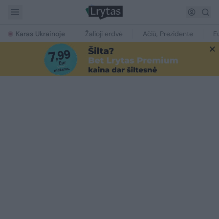
Karas Ukrainoje
Žalioji erdvė
Ačiū, Prezidente
E