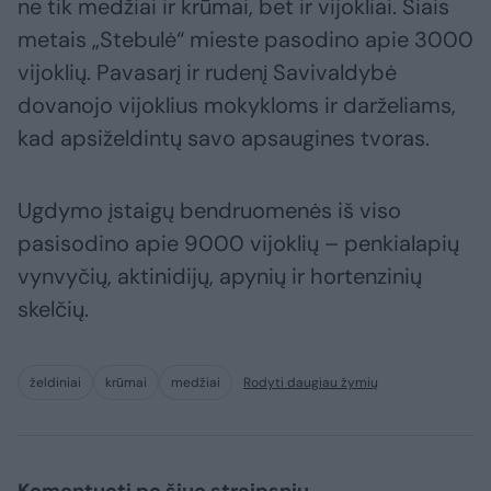
ne tik medžiai ir krūmai, bet ir vijokliai. Šiais
metais „Stebulė“ mieste pasodino apie 3000
vijoklių. Pavasarį ir rudenį Savivaldybė
dovanojo vijoklius mokykloms ir darželiams,
kad apsiželdintų savo apsaugines tvoras.
Ugdymo įstaigų bendruomenės iš viso
pasisodino apie 9000 vijoklių – penkialapių
vynvyčių, aktinidijų, apynių ir hortenzinių
skelčių.
želdiniai
krūmai
medžiai
Rodyti daugiau žymių