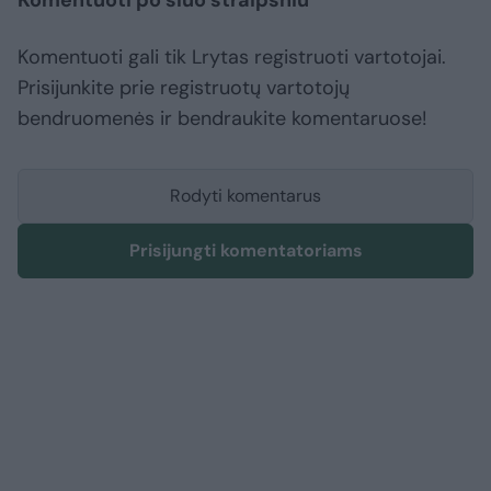
Komentuoti po šiuo straipsniu
Komentuoti gali tik Lrytas registruoti vartotojai.
Prisijunkite prie registruotų vartotojų
bendruomenės ir bendraukite komentaruose!
Rodyti komentarus
Prisijungti komentatoriams