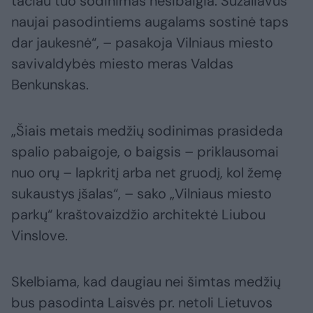
tačiau tuo sodinimas nesibaigia. Sužaliavus
naujai pasodintiems augalams sostinė taps
dar jaukesnė“, – pasakoja Vilniaus miesto
savivaldybės miesto meras Valdas
Benkunskas.
„Šiais metais medžių sodinimas prasideda
spalio pabaigoje, o baigsis – priklausomai
nuo orų – lapkritį arba net gruodį, kol žemę
sukaustys įšalas“, – sako „Vilniaus miesto
parkų“ kraštovaizdžio architektė Liubou
Vinslove.
Skelbiama, kad daugiau nei šimtas medžių
bus pasodinta Laisvės pr. netoli Lietuvos