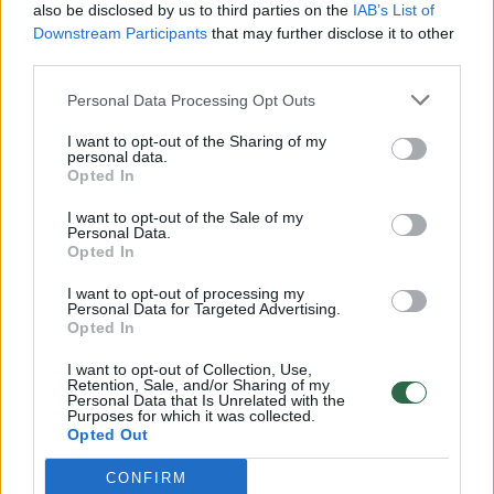
also be disclosed by us to third parties on the
IAB’s List of
Lietuvoje džiūsta eglynai: už
V. Benkun
Downstream Participants
that may further disclose it to other
tai atsakingo vabalo
Karolini
third parties.
koncentracija miškuose –
apie 30
Personal Data Processing Opt Outs
gausiausia per 20 metų
I want to opt-out of the Sharing of my
personal data.
Opted In
I want to opt-out of the Sale of my
Personal Data.
Medžiai šį rudenį taip pat bus sodinami ir
Opted In
Lazdynuose, Verkiuose, Pašilaičiuose,
I want to opt-out of processing my
Žirmūnuose, Viršuliškėse, Šeškinėje. Šiuose
Personal Data for Targeted Advertising.
Opted In
rajonuose daugiausia bus sodinama
I want to opt-out of Collection, Use,
kiemuose, užpildomos tuščios vietos, kuriose
Retention, Sale, and/or Sharing of my
Personal Data that Is Unrelated with the
želdiniai neprigijo.
Purposes for which it was collected.
Opted Out
CONFIRM
Pažymėtina, kad prieš žiemą paruošta ir 13,3