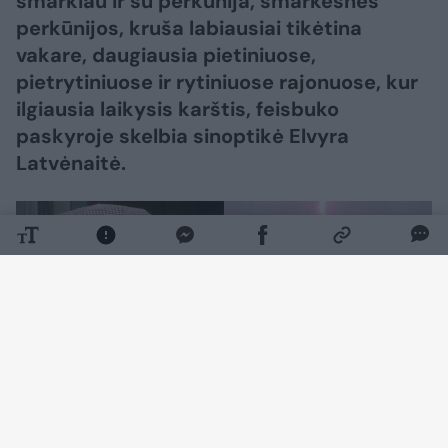
smarkiau ir su perkūnija, smarkesnės
perkūnijos, kruša labiausiai tikėtina
vakare, daugiausia pietiniuose,
pietrytiniuose ir rytiniuose rajonuose, kur
ilgiausia laikysis karštis, feisbuko
paskyroje skelbia sinoptikė Elvyra
Latvėnaitė.
Daugiau nuotraukų (30)