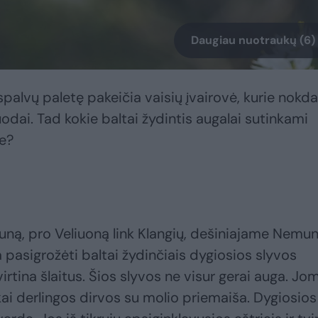
Daugiau nuotraukų (6)
alvų paletę pakeičia vaisių įvairovė, kurie nokd
odai. Tad kokie baltai žydintis augalai sutinkami
e?
uną, pro Veliuoną link Klangių, dešiniajame Nemu
 pasigrožėti baltai žydinčiais dygiosios slyvos
irtina šlaitus. Šios slyvos ne visur gerai auga. Jo
škai derlingos dirvos su molio priemaiša. Dygiosios