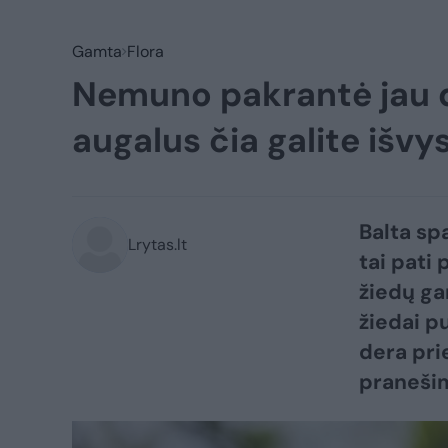
Gamta
Flora
Nemuno pakrantė jau da
augalus čia galite išvys
Balta sp
Lrytas.lt
tai pati
žiedų ga
žiedai p
dera pri
pranešim