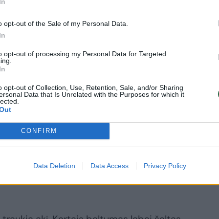
In
o opt-out of the Sale of my Personal Data.
In
to opt-out of processing my Personal Data for Targeted
ing.
In
o opt-out of Collection, Use, Retention, Sale, and/or Sharing
ersonal Data that Is Unrelated with the Purposes for which it
lected.
Out
 kvapniais nuostabaus grožio žiedais. Žydi anksti
CONFIRM
 šakelės būna lipte aplipusios žiedais. Šie yra
romis. Vainiklapiai balti. Jų atspalviai šiek tiek
Data Deletion
Data Access
Privacy Policy
 Tai dygiųjų slyvų kryžminimosi su kitomis slyvomis