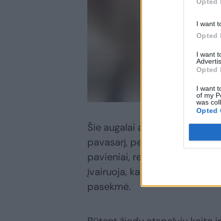
Opted 
I want t
Opted 
I want 
Advertis
Opted 
I want t
of my P
was col
Opted 
Šie augalai apsipila gausiais,
pavasarį, per žydėjimą belapės
pavieniai, rečiau skleidžiasi po
įvairuoja, kaip ir uogų dydis.
pasekmė.