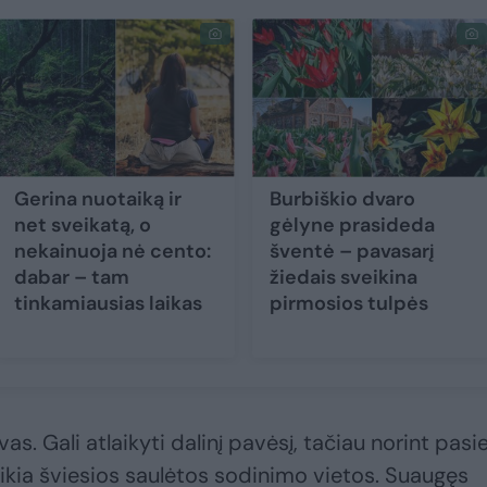
Gerina nuotaiką ir
Burbiškio dvaro
net sveikatą, o
gėlyne prasideda
nekainuoja nė cento:
šventė – pavasarį
dabar – tam
žiedais sveikina
tinkamiausias laikas
pirmosios tulpės
s. Gali atlaikyti dalinį pavėsį, tačiau norint pasie
eikia šviesios saulėtos sodinimo vietos. Suaugęs