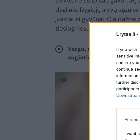
slyvos ne šiaip sau gavo tokį v
dygliais. Dygiųjų slyvų sąžalyn
įvairiausi gyvūnai. Čia dažnai
tiesiog nesugalvosi.
Lrytas.lt -
Vargu, ar augalų mylėtojam
If you wish 
sensitive in
augintinis
confirm you
continue se
information 
further disc
participants
Downstream 
Persona
I want t