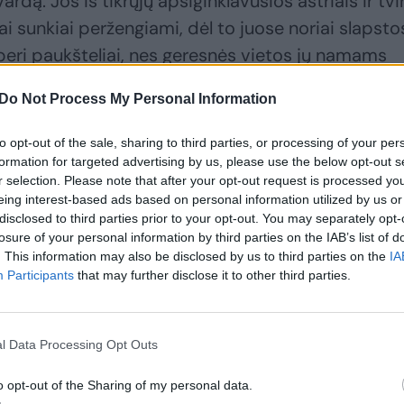
ardą. Jos iš tikrųjų apsiginklavusios aštriais ir tvi
ai sunkiai peržengiami, dėl to juose noriai slapsto
 peri paukšteliai, nes geresnės vietos jų namams
Do Not Process My Personal Information
s šis vaizdelis patiks: pamatykite, ką išdarinėjo
to opt-out of the sale, sharing to third parties, or processing of your per
formation for targeted advertising by us, please use the below opt-out s
r selection. Please note that after your opt-out request is processed y
eing interest-based ads based on personal information utilized by us or
disclosed to third parties prior to your opt-out. You may separately opt-
losure of your personal information by third parties on the IAB’s list of
. This information may also be disclosed by us to third parties on the
IA
Participants
that may further disclose it to other third parties.
l Data Processing Opt Outs
o opt-out of the Sharing of my personal data.