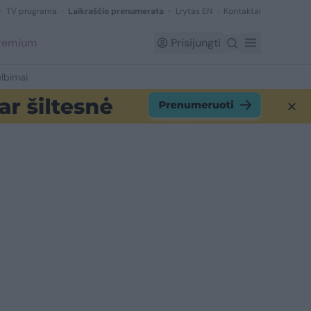
TV programa
Laikraščio prenumerata
Lrytas EN
Kontaktai
Premium
Prisijungti
lbimai