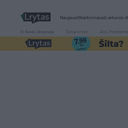
Naujausi
Skaitomiausi
Lietuvos d
Karas Ukrainoje
Žalioji erdvė
Ačiū, Prezident