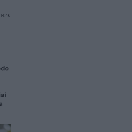
 14:46
odo
iai
a