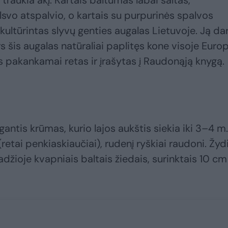
 traukia akį. Kartais baltumas labai šaltas,
lsvo atspalvio, o kartais su purpurinės spalvos
ukultūrintas slyvų genties augalas Lietuvoje. Ją da
rs šis augalas natūraliai paplitęs kone visoje Euro
jis pakankamai retas ir įrašytas į Raudonąją knygą.
gantis krūmas, kurio lajos aukštis siekia iki 3–4 m.
 (retai penkiaskiaučiai), rudenį ryškiai raudoni. Žyd
džioje kvapniais baltais žiedais, surinktais 10 cm