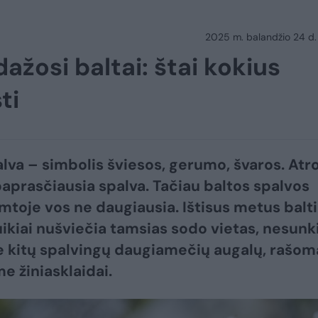
2025 m. balandžio 24 d.
žosi baltai: štai kokius
ti
alva – simbolis šviesos, gerumo, švaros. Atr
 paprasčiausia spalva. Tačiau baltos spalvos
mtoje vos ne daugiausia. Ištisus metus balti
uikiai nušviečia tamsias sodo vietas, nesunk
e kitų spalvingų daugiamečių augalų, rašom
e žiniasklaidai.