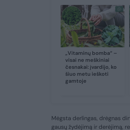
„Vitaminų bomba“ –
visai ne meškiniai
česnakai: įvardijo, ko
šiuo metu ieškoti
gamtoje
Mėgsta derlingas, drėgnas dirva
gausų žydėjimą ir derėjimą, r