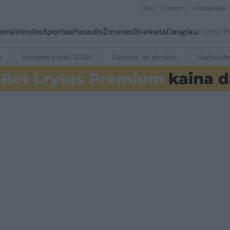
Orai
Lrytas.tv
Horoskopai
iena
Verslas
Sportas
Pasaulis
Žmonės
Sveikata
Daugiau
Lrytas 
e
Europos burės 2026
Gyvenu, ne skrolinu
Darbo ske