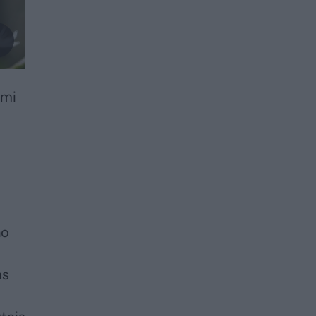
ami
no
ms