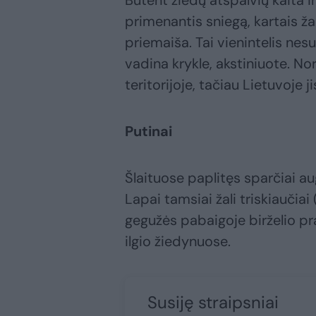
Būtent žiedų atspalvių kaita ir
primenantis sniegą, kartais ža
priemaiša. Tai vienintelis nes
vadina krykle, akstiniuote. No
teritorijoje, tačiau Lietuvoje 
Putinai
Šlaituose paplitęs sparčiai au
Lapai tamsiai žali triskiaučiai
gegužės pabaigoje birželio pra
ilgio žiedynuose.
Susiję straipsniai