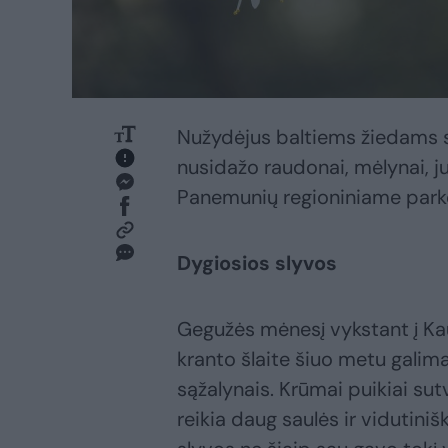
Nužydėjus baltiems žiedams sp
nusidažo raudonai, mėlynai, ju
Panemunių regioniniame park
Dygiosios slyvos
Gegužės mėnesį vykstant į Ka
kranto šlaite šiuo metu galima
sąžalynais. Krūmai puikiai sutv
reikia daug saulės ir vidutini