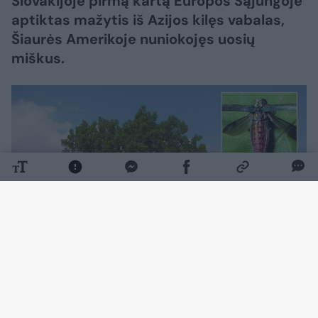
Slovakijoje pirmą kartą Europos Sąjungoje
aptiktas mažytis iš Azijos kilęs vabalas,
Šiaurės Amerikoje nuniokojęs uosių
miškus.
Daugiau nuotraukų (3)
Bratislavoje įsikūręs Slovakijos žemės ūkio