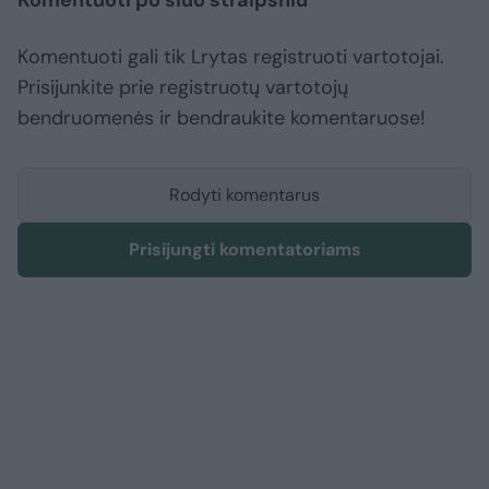
Komentuoti po šiuo straipsniu
Komentuoti gali tik Lrytas registruoti vartotojai.
Prisijunkite prie registruotų vartotojų
bendruomenės ir bendraukite komentaruose!
Rodyti komentarus
Prisijungti komentatoriams