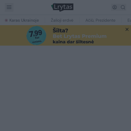
Karas Ukrainoje
Žalioji erdvė
Ačiū, Prezidente
E