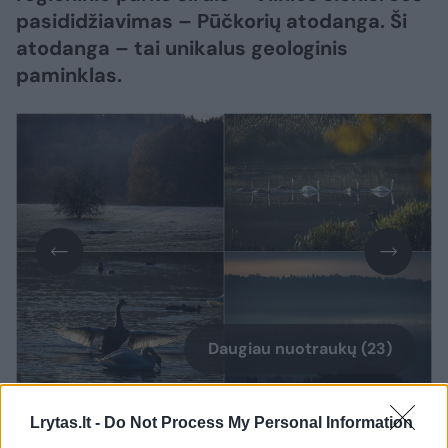
pasididžiavimas – Pūčkorių atodanga. Ši
atodanga – tai unikalus geologinis
paminklas.
Daugiau nuotraukų (23)
Lrytas.lt -
Do Not Process My Personal Information