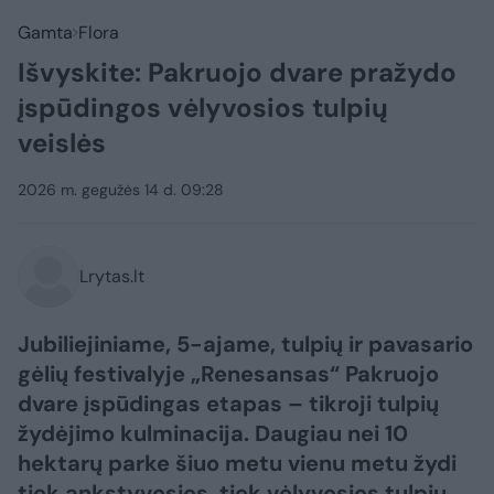
Gamta
Flora
Išvyskite: Pakruojo dvare pražydo
įspūdingos vėlyvosios tulpių
veislės
2026 m. gegužės 14 d. 09:28
Lrytas.lt
Jubiliejiniame, 5-ajame, tulpių ir pavasario
gėlių festivalyje „Renesansas“ Pakruojo
dvare įspūdingas etapas – tikroji tulpių
žydėjimo kulminacija. Daugiau nei 10
hektarų parke šiuo metu vienu metu žydi
tiek ankstyvosios, tiek vėlyvosios tulpių