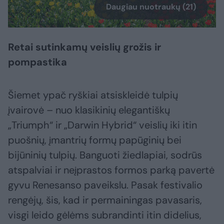
Daugiau nuotraukų (21)
Retai sutinkamų veislių grožis ir
pompastika
Šiemet ypač ryškiai atsiskleidė tulpių
įvairovė – nuo klasikinių elegantiškų
„Triumph“ ir „Darwin Hybrid“ veislių iki itin
puošnių, įmantrių formų papūginių bei
bijūninių tulpių. Banguoti žiedlapiai, sodrūs
atspalviai ir neįprastos formos parką pavertė
gyvu Renesanso paveikslu. Pasak festivalio
rengėjų, šis, kad ir permainingas pavasaris,
visgi leido gėlėms subrandinti itin didelius,