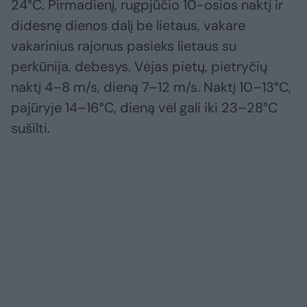
24°C. Pirmadienį, rugpjūčio 10-osios naktį ir
didesnę dienos dalį be lietaus, vakare
vakarinius rajonus pasieks lietaus su
perkūnija, debesys. Vėjas pietų, pietryčių
naktį 4–8 m/s, dieną 7–12 m/s. Naktį 10–13°C,
pajūryje 14–16°C, dieną vėl gali iki 23–28°C
sušilti.