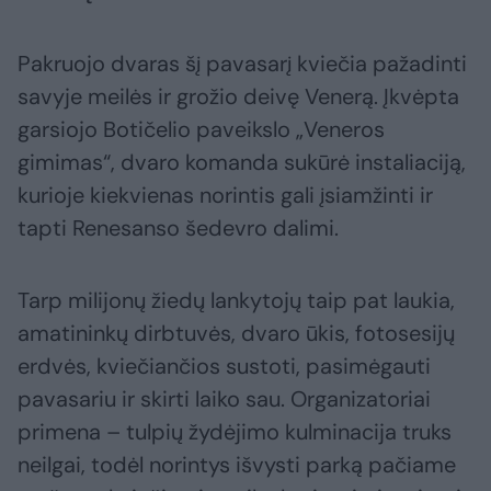
Pakruojo dvaras šį pavasarį kviečia pažadinti
savyje meilės ir grožio deivę Venerą. Įkvėpta
garsiojo Botičelio paveikslo „Veneros
gimimas“, dvaro komanda sukūrė instaliaciją,
kurioje kiekvienas norintis gali įsiamžinti ir
tapti Renesanso šedevro dalimi.
Tarp milijonų žiedų lankytojų taip pat laukia,
amatininkų dirbtuvės, dvaro ūkis, fotosesijų
erdvės, kviečiančios sustoti, pasimėgauti
pavasariu ir skirti laiko sau. Organizatoriai
primena – tulpių žydėjimo kulminacija truks
neilgai, todėl norintys išvysti parką pačiame