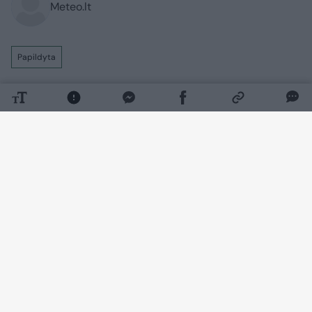
Meteo.lt
Papildyta
Ateinančią parą – audringi orai.
Ketvirtadienio naktį vietomis trumpas
lietus, perkūnija, praneša Meteo LT.