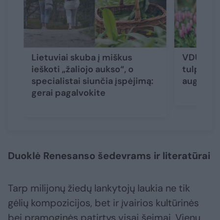
Lietuviai skuba į miškus
VDU Bota
ieškoti „žaliojo aukso“, o
tulpių žy
specialistai siunčia įspėjimą:
auginim
gerai pagalvokite
Duoklė Renesanso šedevrams ir literatūrai
Tarp milijonų žiedų lankytojų laukia ne tik
gėlių kompozicijos, bet ir įvairios kultūrinės
bei pramoginės patirtys visai šeimai. Vienu