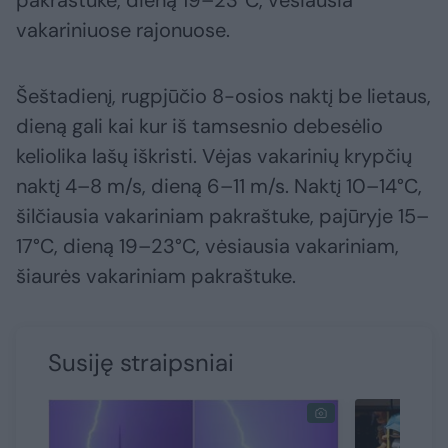
vakariniuose rajonuose.
Šeštadienį, rugpjūčio 8-osios naktį be lietaus,
dieną gali kai kur iš tamsesnio debesėlio
keliolika lašų iškristi. Vėjas vakarinių krypčių
naktį 4–8 m/s, dieną 6–11 m/s. Naktį 10–14°C,
šilčiausia vakariniam pakraštuke, pajūryje 15–
17°C, dieną 19–23°C, vėsiausia vakariniam,
šiaurės vakariniam pakraštuke.
Susiję straipsniai