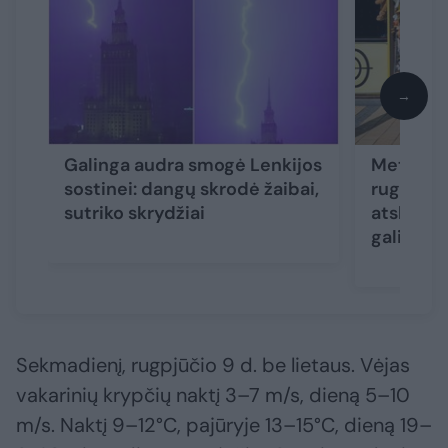
→
Galinga audra smogė Lenkijos
Meteorol
sostinei: dangų skrodė žaibai,
rugpjūči
sutriko skrydžiai
atskleidė
gali nust
Sekmadienį, rugpjūčio 9 d. be lietaus. Vėjas
vakarinių krypčių naktį 3–7 m/s, dieną 5–10
m/s. Naktį 9–12°C, pajūryje 13–15°C, dieną 19–