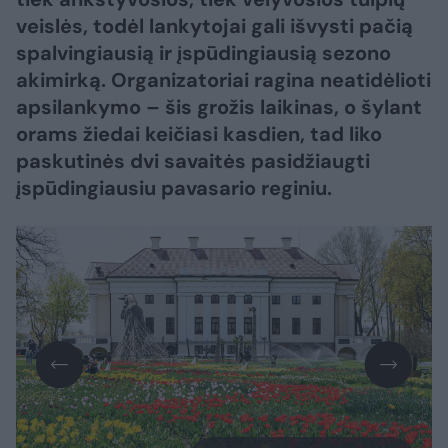
veislės, todėl lankytojai gali išvysti pačią
spalvingiausią ir įspūdingiausią sezono
akimirką. Organizatoriai ragina neatidėlioti
apsilankymo – šis grožis laikinas, o šylant
orams žiedai keičiasi kasdien, tad liko
paskutinės dvi savaitės pasidžiaugti
įspūdingiausiu pavasario reginiu.