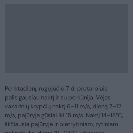
Penktadienį, rugpjūčio 7 d. protarpiais
palis,gausiau naktį ir su perkūnija. Vėjas
vakarinių krypčių naktį 6–11 m/s, dieną 7–12
m/s, pajūryje gūsiai iki 15 m/s. Naktį 14–18°C,
šilčiausia pajūryje ir pietrytiniam, rytiniam
pakraštuke, dieną 19–23°C, vėsiausia