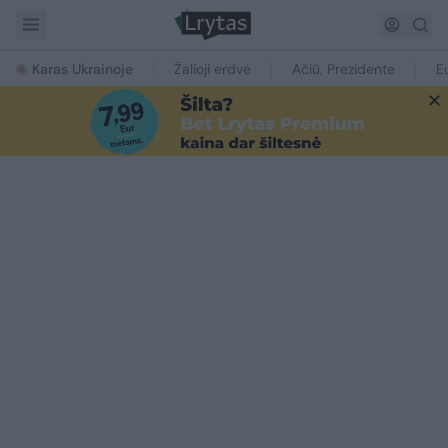
Karas Ukrainoje
Žalioji erdvė
Ačiū, Prezidente
E