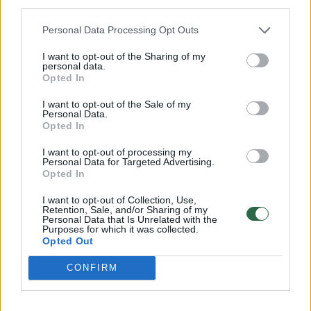
third parties.
Po tvankios kaitros – sinoptikės
Personal Data Processing Opt Outs
įspėjimas: šioje Lietuvos dalyje bus
I want to opt-out of the Sharing of my
audringiausia
personal data.
Opted In
2026 m. rugpjūčio 6 d. 03:00
I want to opt-out of the Sale of my
Personal Data.
Opted In
Lrytas.lt
I want to opt-out of processing my
Personal Data for Targeted Advertising.
Opted In
Ketvirtadienį dieną lis daug kur, kai kur
I want to opt-out of Collection, Use,
smarkiau ir su perkūnija, smarkesnės
Retention, Sale, and/or Sharing of my
Personal Data that Is Unrelated with the
perkūnijos, kruša labiausiai tikėtina
Purposes for which it was collected.
Opted Out
vakare, daugiausia pietiniuose,
pietrytiniuose ir rytiniuose rajonuose, kur
CONFIRM
ilgiausia laikysis karštis, feisbuko
paskyroje skelbia sinoptikė Elvyra