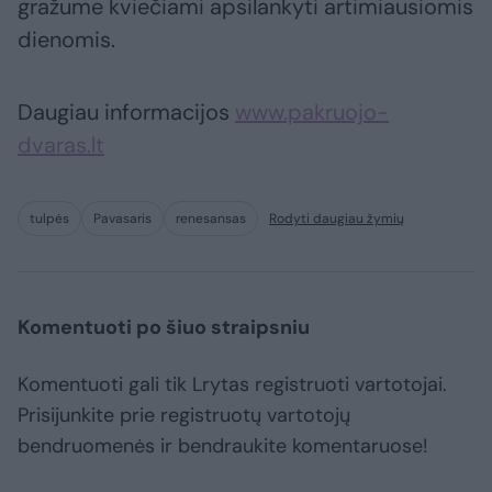
gražume kviečiami apsilankyti artimiausiomis
dienomis.
Daugiau informacijos
www.pakruojo-
dvaras.lt
tulpės
Pavasaris
renesansas
Rodyti daugiau žymių
Komentuoti po šiuo straipsniu
Komentuoti gali tik Lrytas registruoti vartotojai.
Prisijunkite prie registruotų vartotojų
bendruomenės ir bendraukite komentaruose!