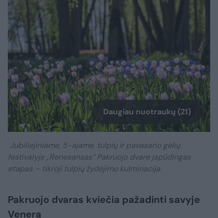
Daugiau nuotraukų (21)
Jubiliejiniame, 5-ajame, tulpių ir pavasario gėlių
festivalyje „Renesansas“ Pakruojo dvare įspūdingas
etapas – tikroji tulpių žydėjimo kulminacija.
Pakruojo dvaras kviečia pažadinti savyje
Venerą