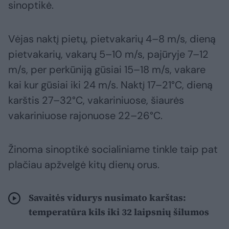
sinoptikė.
Vėjas naktį pietų, pietvakarių 4–8 m/s, dieną
pietvakarių, vakarų 5–10 m/s, pajūryje 7–12
m/s, per perkūniją gūsiai 15–18 m/s, vakare
kai kur gūsiai iki 24 m/s. Naktį 17–21°C, dieną
karštis 27–32°C, vakariniuose, šiaurės
vakariniuose rajonuose 22–26°C.
Žinoma sinoptikė socialiniame tinkle taip pat
plačiau apžvelgė kitų dienų orus.
Savaitės vidurys nusimato karštas:
temperatūra kils iki 32 laipsnių šilumos