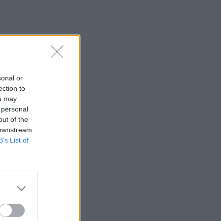
sonal or
ection to
ou may
 personal
out of the
 downstream
B’s List of