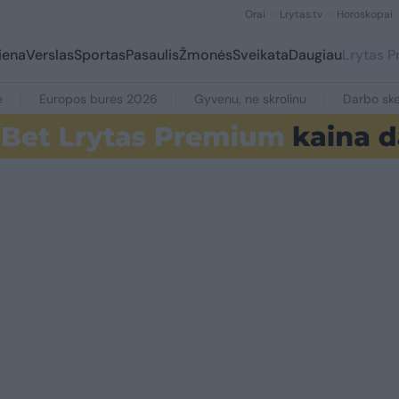
Orai
Lrytas.tv
Horoskopai
iena
Verslas
Sportas
Pasaulis
Žmonės
Sveikata
Daugiau
Lrytas 
e
Europos burės 2026
Gyvenu, ne skrolinu
Darbo ske