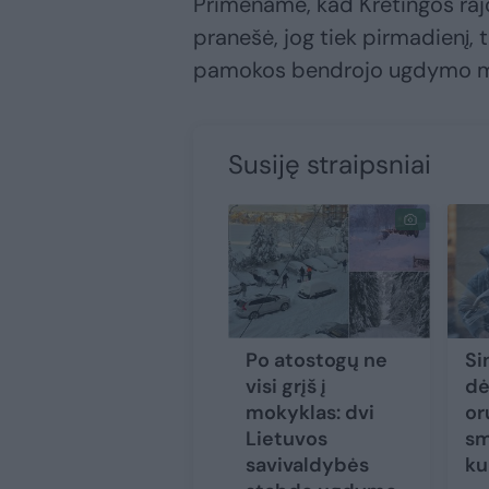
Primename, kad Kretingos ra
pranešė, jog tiek pirmadienį, 
pamokos bendrojo ugdymo mo
Susiję straipsniai
Po atostogų ne
Si
visi grįš į
dė
mokyklas: dvi
or
Lietuvos
sm
savivaldybės
ku