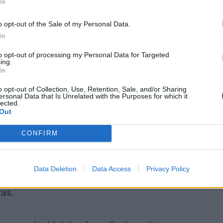
In
o opt-out of the Sale of my Personal Data.
In
to opt-out of processing my Personal Data for Targeted
ing.
In
o opt-out of Collection, Use, Retention, Sale, and/or Sharing
ersonal Data that Is Unrelated with the Purposes for which it
lected.
. paštu
r.kalniene@gmail.com
arba tel.
Out
CONFIRM
nė yra labai stipri, todėl mes ne kartą
Data Deletion
Data Access
Privacy Policy
žasis Vatikanas. Todėl kviečiu prisidėti
ras.