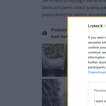
Jie kvietė prisijungti savanor
darbuotojams teikti įvairią p
papuolusiems rajono gyvento
Lrytas.lt -
Pamatykite, kaip sekmadie
kad mokyklose stabdys 
If you wish 
sensitive in
confirm you
continue se
information 
further disc
participants
Downstream 
Persona
I want t