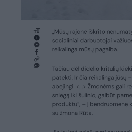
„Mūsų rajone iškrito nenumaty
socialiniai darbuotojai važiuo
reikalinga mūsų pagalba.
Tačiau dėl didelio kritulių kie
patekti. Ir čia reikalinga jū
abejingi. <...> Žmonėms gali re
sniegą iki šulinio, galbūt parn
produktų“, – į bendruomenę k
su žmona Rūta.