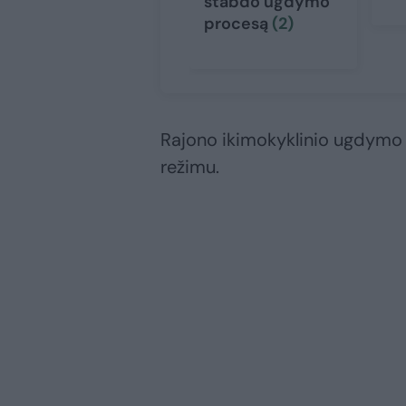
stabdo ugdymo
procesą
(2)
Rajono ikimokyklinio ugdymo 
režimu.