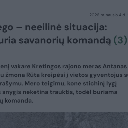
2026 m. sausio 4 d.
ego – neeilinė situacija:
buria savanorių komandą
(3)
nį vakare Kretingos rajono meras Antanas
su žmona Rūta kreipėsi į vietos gyventojus s
prašymu. Mero teigimu, kone stichinį lygį
 snygis neketina trauktis, todėl buriama
ių komanda.