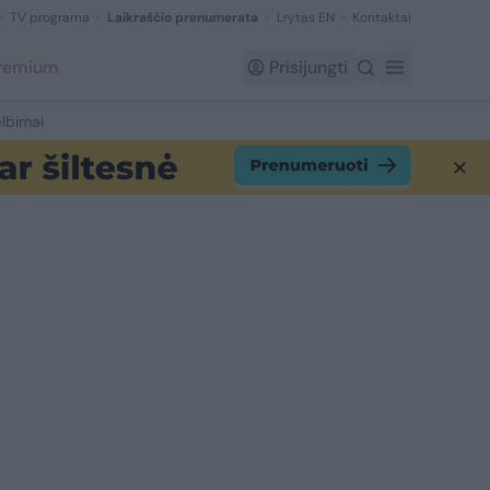
TV programa
Laikraščio prenumerata
Lrytas EN
Kontaktai
Premium
Prisijungti
lbimai