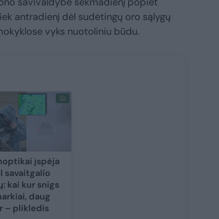
jono savivaldybė sekmadienį popiet
tiek antradienį dėl sudėtingų oro sąlygų
kyklose vyks nuotoliniu būdu.
noptikai įspėja
l savaitgalio
ų: kai kur snigs
arkiai, daug
r – plikledis