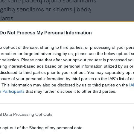
ius, kurie padėtų rajono socialiniams
agalbą senoliams ar kitiems į bėdą
jams.
Do Not Process My Personal Information
nį atrodė Žemaitija: sniego pusnų tiek,
pamokas
to opt-out of the sale, sharing to third parties, or processing of your per
formation for targeted advertising by us, please use the below opt-out s
r selection. Please note that after your opt-out request is processed y
eing interest-based ads based on personal information utilized by us or
disclosed to third parties prior to your opt-out. You may separately opt-
losure of your personal information by third parties on the IAB’s list of
. This information may also be disclosed by us to third parties on the
IA
Participants
that may further disclose it to other third parties.
l Data Processing Opt Outs
o opt-out of the Sharing of my personal data.