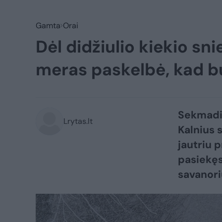
Gamta
Orai
Dėl didžiulio kiekio sni
meras paskelbė, kad 
Sekmadie
Lrytas.lt
Kalnius 
jautriu 
pasiekęs
savanor