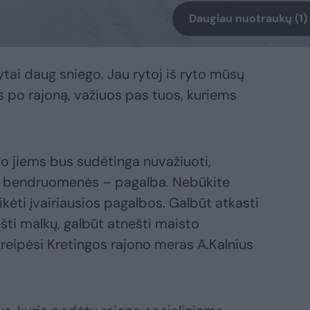
Daugiau nuotraukų (1)
tai daug sniego. Jau rytoj iš ryto mūsų
s po rajoną, važiuos pas tuos, kuriems
kio jiems bus sudėtinga nuvažiuoti,
sų – bendruomenės – pagalba. Nebūkite
ikėti įvairiausios pagalbos. Galbūt atkasti
ešti malkų, galbūt atnešti maisto
reipėsi Kretingos rajono meras A.Kalnius