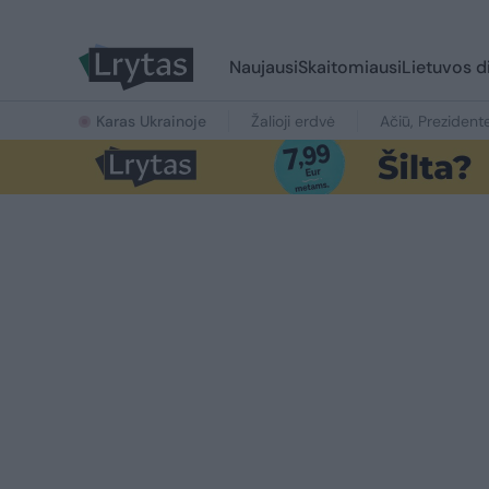
Naujausi
Skaitomiausi
Lietuvos d
Karas Ukrainoje
Žalioji erdvė
Ačiū, Prezident