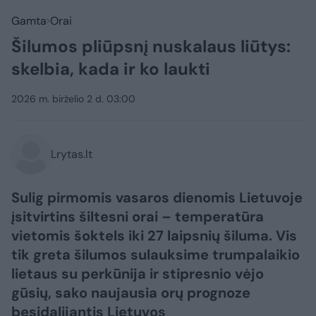
Gamta
Orai
Šilumos pliūpsnį nuskalaus liūtys:
skelbia, kada ir ko laukti
2026 m. birželio 2 d. 03:00
Lrytas.lt
Sulig pirmomis vasaros dienomis Lietuvoje
įsitvirtins šiltesni orai – temperatūra
vietomis šoktels iki 27 laipsnių šiluma. Vis
tik greta šilumos sulauksime trumpalaikio
lietaus su perkūnija ir stipresnio vėjo
gūsių, sako naujausia orų prognoze
besidalijantis Lietuvos