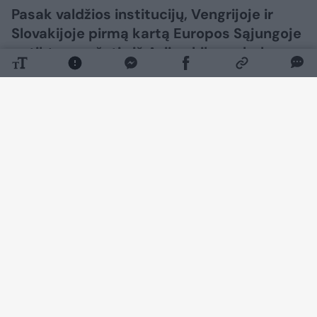
Pasak valdžios institucijų, Vengrijoje ir
Slovakijoje pirmą kartą Europos Sąjungoje
aptiktas mažytis iš Azijos kilęs vabalas,
Šiaurės Amerikoje nuniokojęs uosių
miškus.
Daugiau nuotraukų (3)