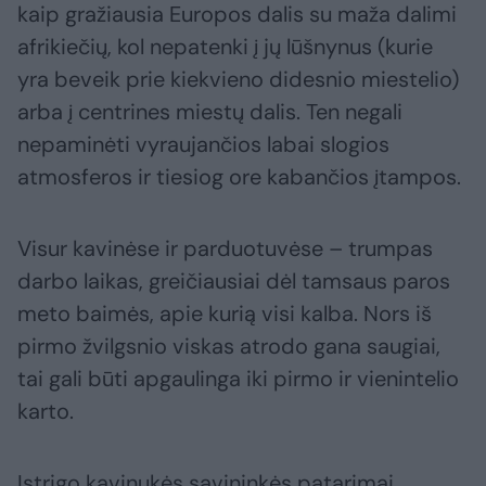
kaip gražiausia Europos dalis su maža dalimi
afrikiečių, kol nepatenki į jų lūšnynus (kurie
yra beveik prie kiekvieno didesnio miestelio)
arba į centrines miestų dalis. Ten negali
nepaminėti vyraujančios labai slogios
atmosferos ir tiesiog ore kabančios įtampos.
Visur kavinėse ir parduotuvėse – trumpas
darbo laikas, greičiausiai dėl tamsaus paros
meto baimės, apie kurią visi kalba. Nors iš
pirmo žvilgsnio viskas atrodo gana saugiai,
tai gali būti apgaulinga iki pirmo ir vienintelio
karto.
Įstrigo kavinukės savininkės patarimai