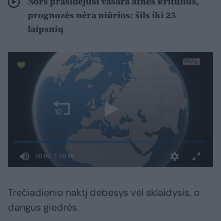
Nors prasidėjusi vasara atneš kritulius,
prognozės nėra niūrios: šils iki 25
laipsnių
Trečiadienio naktį debesys vėl sklaidysis, o
dangus giedrės.