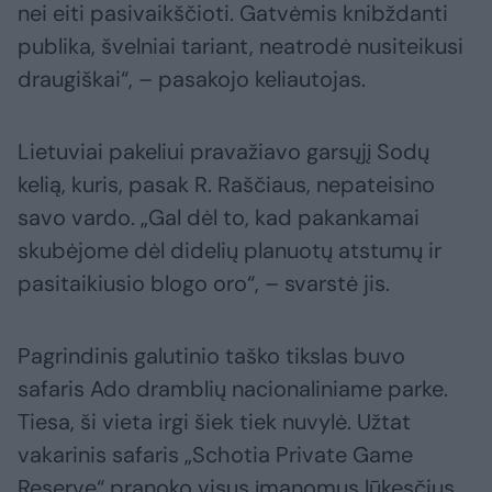
nei eiti pasivaikščioti. Gatvėmis knibždanti
publika, švelniai tariant, neatrodė nusiteikusi
draugiškai“, – pasakojo keliautojas.
Lietuviai pakeliui pravažiavo garsųjį Sodų
kelią, kuris, pasak R. Raščiaus, nepateisino
savo vardo. „Gal dėl to, kad pakankamai
skubėjome dėl didelių planuotų atstumų ir
pasitaikiusio blogo oro“, – svarstė jis.
Pagrindinis galutinio taško tikslas buvo
safaris Ado dramblių nacionaliniame parke.
Tiesa, ši vieta irgi šiek tiek nuvylė. Užtat
vakarinis safaris „Schotia Private Game
Reserve“ pranoko visus įmanomus lūkesčius.