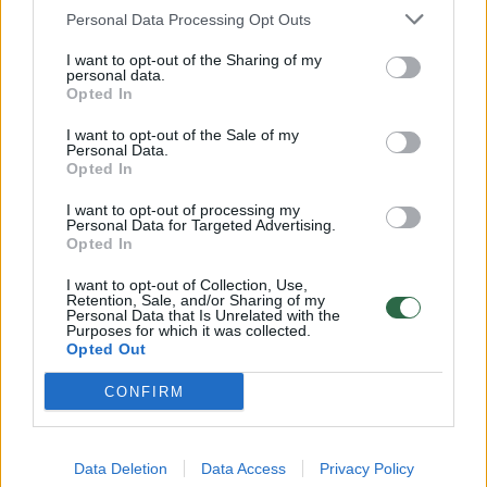
Personal Data Processing Opt Outs
I want to opt-out of the Sharing of my
personal data.
Opted In
I want to opt-out of the Sale of my
Personal Data.
Daugiau nuotraukų (16)
Opted In
I want to opt-out of processing my
Personal Data for Targeted Advertising.
Opted In
„Pirmas įspūdis tik atvykus į Pietų Afrikos
Respubliką – kad atsidūrei tikrai ne tame
I want to opt-out of Collection, Use,
Retention, Sale, and/or Sharing of my
žemyne: puikūs keliai, tvarkingi miesteliai. Be
Personal Data that Is Unrelated with the
Purposes for which it was collected.
abejo, Pietų Afrika yra viena turtingiausių
Opted Out
žemyno šalių pagal BVP, bet, kaip ir visose
CONFIRM
kitose šalyse, turtinė nelygybė yra didžiulė,
tad pasukus iš pagrindinių kelių greitai
Data Deletion
Data Access
Privacy Policy
patenki ten, kur vyrauja didelis skurdas“, –