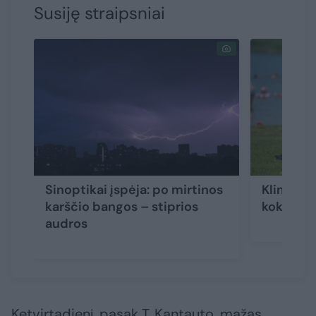
Susiję straipsniai
Sinoptikai įspėja: po mirtinos
Klimatol
karščio bangos – stiprios
koks birž
audros
Ketvirtadienį, pasak T. Kantauto, mažas