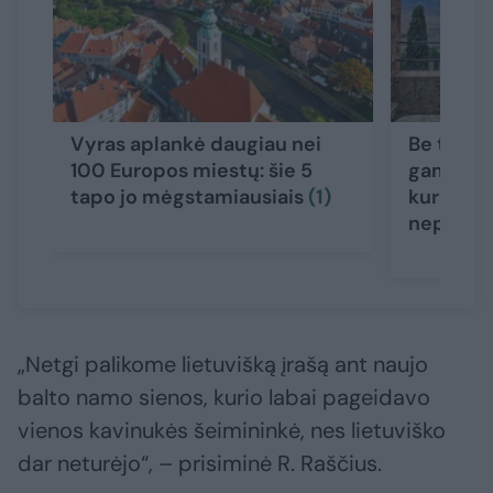
Vyras aplankė daugiau nei
Be turist
100 Europos miestų: šie 5
gamta: l
tapo jo mėgstamiausiais
(1)
kuris reg
nepaliks
„Netgi palikome lietuvišką įrašą ant naujo
balto namo sienos, kurio labai pageidavo
vienos kavinukės šeimininkė, nes lietuviško
dar neturėjo“, – prisiminė R. Raščius.