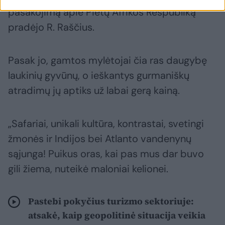
pasakojimą apie Pietų Afrikos Respubliką
pradėjo R. Raščius.
Pasak jo, gamtos mylėtojai čia ras daugybę
laukinių gyvūnų, o ieškantys gurmaniškų
atradimų jų aptiks už labai gerą kainą.
„Safariai, unikali kultūra, kontrastai, svetingi
žmonės ir Indijos bei Atlanto vandenynų
sąjunga! Puikus oras, kai pas mus dar buvo
gili žiema, nuteikė maloniai kelionei.
Pastebi pokyčius turizmo sektoriuje:
atsakė, kaip geopolitinė situacija veikia