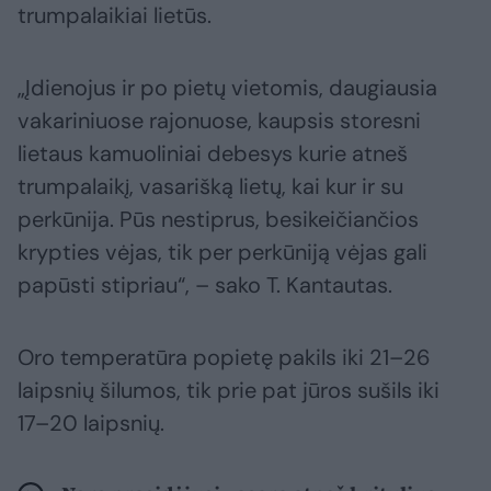
trumpalaikiai lietūs.
„Įdienojus ir po pietų vietomis, daugiausia
vakariniuose rajonuose, kaupsis storesni
lietaus kamuoliniai debesys kurie atneš
trumpalaikį, vasarišką lietų, kai kur ir su
perkūnija. Pūs nestiprus, besikeičiančios
krypties vėjas, tik per perkūniją vėjas gali
papūsti stipriau“, – sako T. Kantautas.
Oro temperatūra popietę pakils iki 21–26
laipsnių šilumos, tik prie pat jūros sušils iki
17–20 laipsnių.