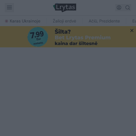
Karas Ukrainoje
Žalioji erdvė
Ačiū, Prezidente
E