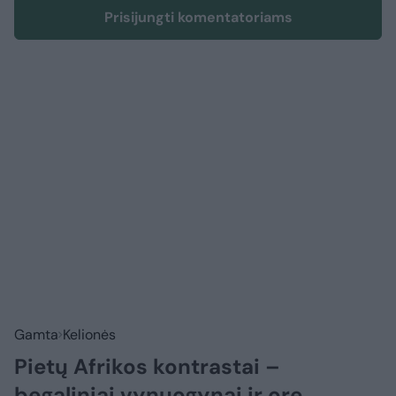
Prisijungti komentatoriams
Gamta
Kelionės
Pietų Afrikos kontrastai –
begaliniai vynuogynai ir ore