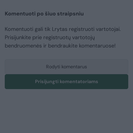
Komentuoti po šiuo straipsniu
Komentuoti gali tik Lrytas registruoti vartotojai.
Prisijunkite prie registruotų vartotojų
bendruomenės ir bendraukite komentaruose!
Rodyti komentarus
Prisijungti komentatoriams