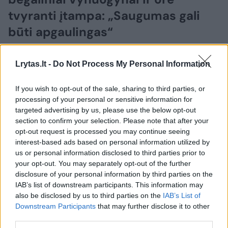
tvyranti įtampa: „Saugumas gali
būti apgaulingas“
2026 m. rugpjūčio 8 d. 06:53
Lrytas.lt -
Do Not Process My Personal Information
If you wish to opt-out of the sale, sharing to third parties, or
Lrytas.lt
processing of your personal or sensitive information for
targeted advertising by us, please use the below opt-out
section to confirm your selection. Please note that after your
„Sužalota savo istorijos, tačiau aplankyti
opt-out request is processed you may continue seeing
ją tikrai verta“, – taip apie Pietų Afrikos
interest-based ads based on personal information utilized by
Respubliką (PAR) sako šią žiemą ją
us or personal information disclosed to third parties prior to
your opt-out. You may separately opt-out of the further
aplankęs Rimas Raščius.
disclosure of your personal information by third parties on the
IAB’s list of downstream participants. This information may
also be disclosed by us to third parties on the
IAB’s List of
Downstream Participants
that may further disclose it to other
third parties.