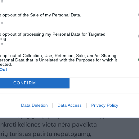
In
o opt-out of the Sale of my Personal Data.
etuviai
In
fiksavo
to opt-out of processing my Personal Data for Targeted
izdus, kaip
ing.
In
landijoje
siveržė
o opt-out of Collection, Use, Retention, Sale, and/or Sharing
nikalnis:
ersonal Data that Is Unrelated with the Purposes for which it
lected.
pasakojo, kaip
Out
agavo
CONFIRM
Data Deletion
Data Access
Privacy Policy
ertina, jog gali įvykdyti visus sutartyje
nkreti kelionės vieta nėra paveikta
rių turistas patirtų nepatogumų,