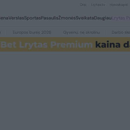
Orai
Lrytas.tv
Horoskopai
iena
Verslas
Sportas
Pasaulis
Žmonės
Sveikata
Daugiau
Lrytas 
e
Europos burės 2026
Gyvenu, ne skrolinu
Darbo ske