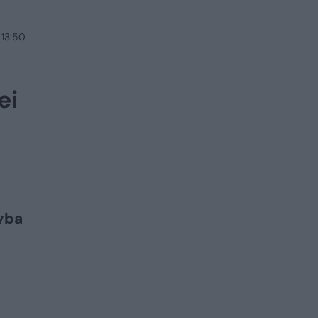
 13:50
ei
nyba