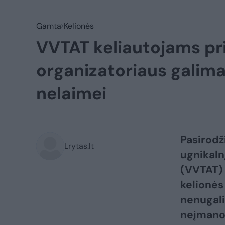
Gamta
Kelionės
VVTAT keliautojams pri
organizatoriaus galima 
nelaimei
Pasirodži
Lrytas.lt
ugnikaln
(VVTAT) 
kelionės 
nenugali
neįmanom