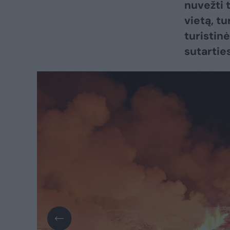
nuvežti t
vietą, tu
turistin
sutartie