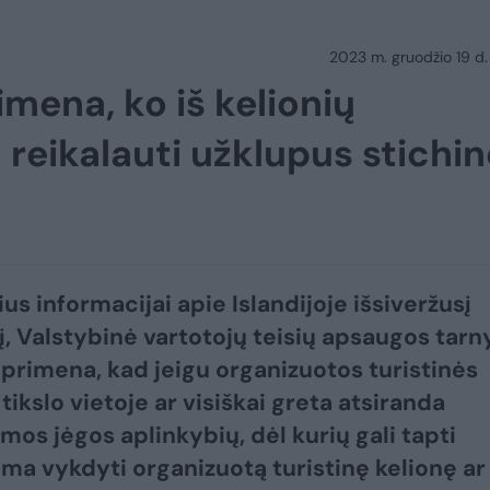
2023 m. gruodžio 19 d.
mena, ko iš kelionių
reikalauti užklupus stichin
us informacijai apie Islandijoje išsiveržusį
į, Valstybinė vartotojų teisių apsaugos tar
primena, kad jeigu organizuotos turistinės
tikslo vietoje ar visiškai greta atsiranda
mos jėgos aplinkybių, dėl kurių gali tapti
a vykdyti organizuotą turistinę kelionę ar