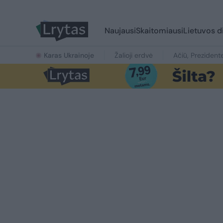
Naujausi
Skaitomiausi
Lietuvos d
Karas Ukrainoje
Žalioji erdvė
Ačiū, Prezident