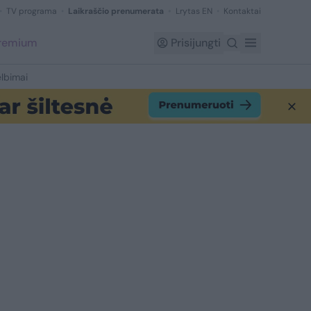
TV programa
Laikraščio prenumerata
Lrytas EN
Kontaktai
Premium
Prisijungti
lbimai