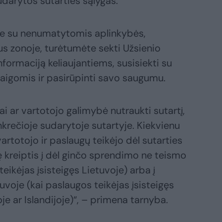
udarytos sutarties sąlygas.
te su nenumatytomis aplinkybės,
s zonoje, turėtumėte sekti Užsienio
nformaciją keliaujantiems, susisiekti su
aigomis ir pasirūpinti savo saugumu.
ai ar vartotojo galimybė nutraukti sutartį,
rečioje sudarytoje sutartyje. Kiekvienu
vartotojo ir paslaugų teikėjo dėl sutarties
ę kreiptis į dėl ginčo sprendimo ne teismo
eikėjas įsisteigęs Lietuvoje) arba į
voje (kai paslaugos teikėjas įsisteigęs
je ar Islandijoje)“, – primena tarnyba.