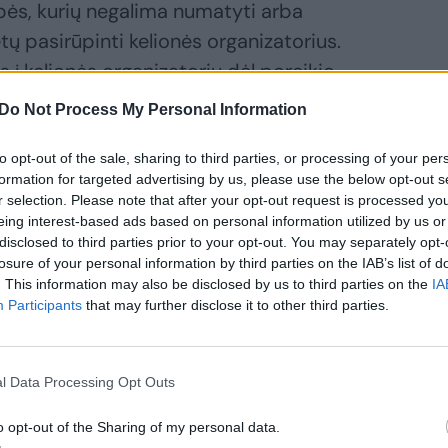
bės, kurių negalima numatyti arba
tų pasirūpinti kelionės organizatorius.
is į kelionės organizatorių dėl poreikio
a grįžimo namo anksčiau, nei numatyta
Do Not Process My Personal Information
to opt-out of the sale, sharing to third parties, or processing of your per
formation for targeted advertising by us, please use the below opt-out s
kelionę planuojate vykti artimiausiu metu,
r selection. Please note that after your opt-out request is processed y
eing interest-based ads based on personal information utilized by us or
nės organizatoriumi dėl būsimos konkrečios
disclosed to third parties prior to your opt-out. You may separately opt-
losure of your personal information by third parties on the IAB’s list of
. This information may also be disclosed by us to third parties on the
IA
Participants
that may further disclose it to other third parties.
l Data Processing Opt Outs
o opt-out of the Sharing of my personal data.