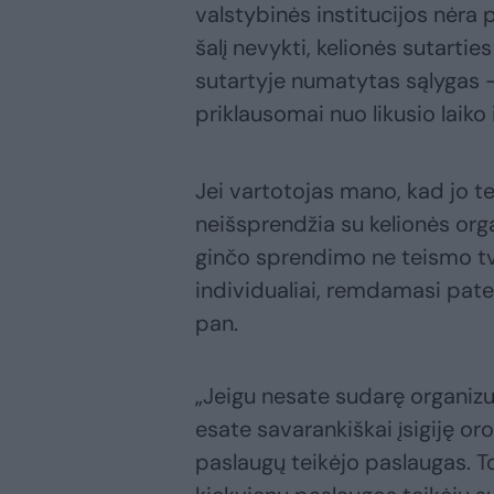
valstybinės institucijos nėra
šalį nevykti, kelionės sutarti
sutartyje numatytas sąlygas 
priklausomai nuo likusio laiko i
Jei vartotojas mano, kad jo te
neišsprendžia su kelionės organ
ginčo sprendimo ne teismo tv
individualiai, remdamasi pate
pan.
„Jeigu nesate sudarę organizuo
esate savarankiškai įsigiję o
paslaugų teikėjo paslaugas. Tok