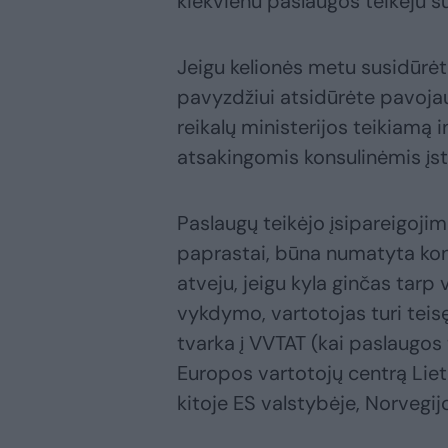
kiekvienu paslaugos teikėju s
Jeigu kelionės metu susidūrė
pavyzdžiui atsidūrėte pavojau
reikalų ministerijos teikiamą i
atsakingomis konsulinėmis įst
Paslaugų teikėjo įsipareigojim
paprastai, būna numatyta konk
atveju, jeigu kyla ginčas tarp 
vykdymo, vartotojas turi teis
tvarka į VVTAT (kai paslaugos t
Europos vartotojų centrą Lietu
kitoje ES valstybėje, Norvegijo