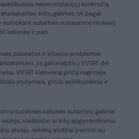
 paskelbusios rekomendacijų į konkrečią
es atsisakymas būtų galimas tik pagal
– sumokant sutarties nutraukimo mokestį
ki kelionės ir pan.
isės pažeistos ir kilusios problemos
izatoriumi, jis gali kreiptis į VVTAT dėl
arka. VVTAT kiekvieną ginčą nagrinėja
iktais įrodymais, ginčo aplinkybėmis ir
tos turistinės kelionės sutarties, galimai
ro vežėjo, viešbučio ar kitų apgyvendinimo
iu atveju, reikėtų atidžiai įvertinti su