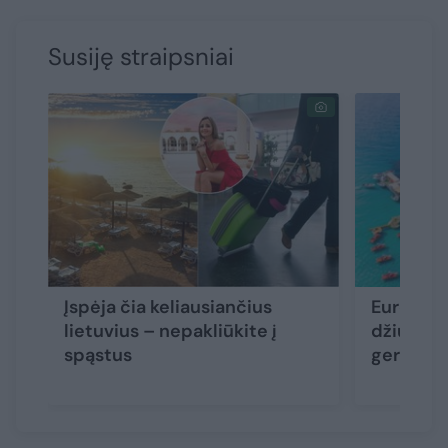
Susiję straipsniai
Įspėja čia keliausiančius
Europos s
lietuvius – nepakliūkite į
džiugina 
spąstus
gerokai 