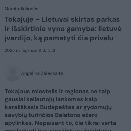
Gamta
Kelionės
Tokajuje – Lietuvai skirtas parkas
ir išskirtinio vyno gamyba: lietuvė
įvardijo, ką pamatyti čia privalu
2025 m. lapkričio 9 d. 12:21
Angelina Zaleckaitė
Tokajaus miestelis ir regionas ne taip
gausiai keliautojų lankomas kaip
karališkasis Budapeštas ar gydomųjų
savybių turinčios Balatono ežero
apylinkės. Nepaisant to, čia tikrai verta
apsilankyti ir susipažinti su išskirtinių