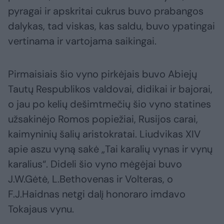
pyragai ir apskritai cukrus buvo prabangos
dalykas, tad viskas, kas saldu, buvo ypatingai
vertinama ir vartojama saikingai.
Pirmaisiais šio vyno pirkėjais buvo Abiejų
Tautų Respublikos valdovai, didikai ir bajorai,
o jau po kelių dešimtmečių šio vyno statines
užsakinėjo Romos popiežiai, Rusijos carai,
kaimyninių šalių aristokratai. Liudvikas XIV
apie aszu vyną sakė „Tai karalių vynas ir vynų
karalius“. Dideli šio vyno mėgėjai buvo
J.W.Gėtė, L.Bethovenas ir Volteras, o
F.J.Haidnas netgi dalį honoraro imdavo
Tokajaus vynu.