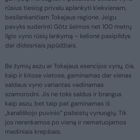
rūsius tiesiog privalu aplankyti kiekvienam,
besilankančiam Tokajaus regione. Jeigu
pavyks suderinti Götz šeimos net 100 metrų
ilgio vyno rūsių lankymą – kelionė pasipildys
dar didesniais įspūdžiais.
Be žymių aszu ar Tokajaus esencijos vynų, čia,
kaip ir kitose vietose, gaminamas dar vienas
saldaus vyno variantas vadinamas
szamorodni. Jis ne toks saldus ir brangus
kaip aszu, bet taip pat gaminamas iš
„karališkojo puvinio“ pažeistų vynuogių. Tik
jos nerenkamos po vieną ir nematuojamos
mediniais krepšiais.