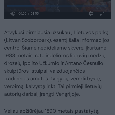
Atvykusi pirmiausia užsukau į Lietuvos parką
(Litvan Szoborpark), esantį šalia Informacijos
centro. Šiame nedideliame skvere, įkurtame
1988 metais, ratu išdėliotos lietuvių medžių
drožėjų Ipolito Užkurnio ir Antano Česnulio
skulptūros-stulpai, vaizduojančios
tradicinius amatus: žvejybą, žemdirbystę,
verpimą, kalvystę ir kt. Tai pirmieji lietuvių
autorių darbai, įrengti Vengrijoje.
Vėliau apžiūrėjau 1890 metais pastatytą,