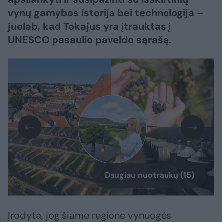
vynų gamybos istorija bei technologija –
juolab, kad Tokajus yra įtrauktas į
UNESCO pasaulio paveldo sąrašą.
Daugiau nuotraukų (15)
Įrodyta, jog šiame regione vynuogės