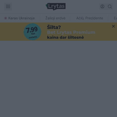
Karas Ukrainoje
Žalioji erdvė
Ačiū, Prezidente
E