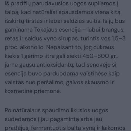
Iš pradžių parudavusios uogos supilamos į
talpą, kad natūraliai spausdamos viena kitą
išskirtų tirštas ir labai saldžias sultis. Iš jų bus
gaminama Tokajaus esencija – labai brangus,
retas ir saldus vyno sirupas, turintis vos 1,5–3
proc. alkoholio. Nepaisant to, jog cukraus
kiekis 1 gėrimo litre gali siekti 450–800 gr.,
jame gausu antioksidantų, tad senovėje ši
esencija buvo parduodama vaistinėse kaip
vaistas nuo peršalimo, galvos skausmo ir
kosmetinė priemonė.
Po natūralaus spaudimo likusios uogos
sudedamos į jau pagamintą arba jau
pradėjusį fermentuotis baltą vyną ir laikomos