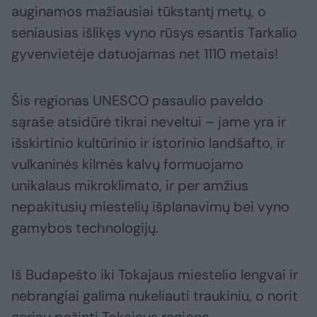
auginamos mažiausiai tūkstantį metų, o
seniausias išlikęs vyno rūsys esantis Tarkalio
gyvenvietėje datuojamas net 1110 metais!
Šis regionas UNESCO pasaulio paveldo
sąraše atsidūrė tikrai neveltui – jame yra ir
išskirtinio kultūrinio ir istorinio landšafto, ir
vulkaninės kilmės kalvų formuojamo
unikalaus mikroklimato, ir per amžius
nepakitusių miestelių išplanavimų bei vyno
gamybos technologijų.
Iš Budapešto iki Tokajaus miestelio lengvai ir
nebrangiai galima nukeliauti traukiniu, o norit