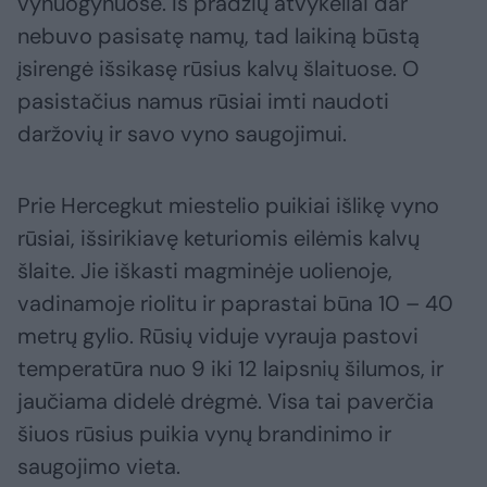
vynuogynuose. Iš pradžių atvykėliai dar
nebuvo pasisatę namų, tad laikiną būstą
įsirengė išsikasę rūsius kalvų šlaituose. O
pasistačius namus rūsiai imti naudoti
daržovių ir savo vyno saugojimui.
Prie Hercegkut miestelio puikiai išlikę vyno
rūsiai, išsirikiavę keturiomis eilėmis kalvų
šlaite. Jie iškasti magminėje uolienoje,
vadinamoje riolitu ir paprastai būna 10 – 40
metrų gylio. Rūsių viduje vyrauja pastovi
temperatūra nuo 9 iki 12 laipsnių šilumos, ir
jaučiama didelė drėgmė. Visa tai paverčia
šiuos rūsius puikia vynų brandinimo ir
saugojimo vieta.