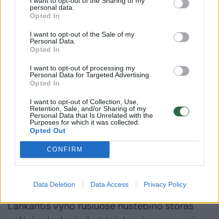
I want to opt-out of the Sharing of my
užsirašyti į jas galima internetu.
personal data.
Opted In
I want to opt-out of the Sale of my
Himesudvar – nedidelė šeimos vyninė,
Personal Data.
Opted In
įsikūrusi XVI a. karaliaus Jono Zapojajio
I want to opt-out of processing my
medžioklės namelyje. Beje, karalius buvo
Personal Data for Targeted Advertising.
Opted In
vedęs Žygimanto Senojo ir Bonos Sforcos
dukterį, o jo sesuo Barbora buvo pirmąja
I want to opt-out of Collection, Use,
Retention, Sale, and/or Sharing of my
Žygimanto Senojo žmona. Už simbolinį
Personal Data that Is Unrelated with the
Purposes for which it was collected.
mokestį galima apžiūrėti po namu esančius ir
Opted Out
vis dar naudojamus senovinius vyno rūsius, o
CONFIRM
ramybe dvelkiančiame kieme minutėlę
atsikvėpti.
Data Deletion
Data Access
Privacy Policy
Lankantis vyno rūsiuose nustebino storas