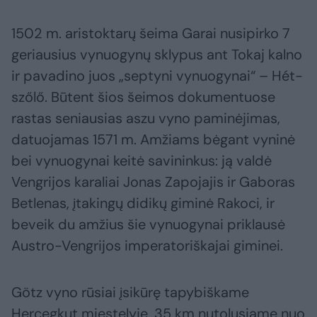
1502 m. aristoktarų šeima Garai nusipirko 7
geriausius vynuogynų sklypus ant Tokaj kalno
ir pavadino juos „septyni vynuogynai“ – Hét-
szőlő. Būtent šios šeimos dokumentuose
rastas seniausias aszu vyno paminėjimas,
datuojamas 1571 m. Amžiams bėgant vyninė
bei vynuogynai keitė savininkus: ją valdė
Vengrijos karaliai Jonas Zapojajis ir Gaboras
Betlenas, įtakingų didikų giminė Rakoci, ir
beveik du amžius šie vynuogynai priklausė
Austro-Vengrijos imperatoriškajai giminei.
Götz vyno rūsiai įsikūrę tapybiškame
Hercegkut miestelyje, 35 km nutolusiame nuo