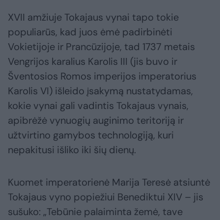
XVII amžiuje Tokajaus vynai tapo tokie
populiarūs, kad juos ėmė padirbinėti
Vokietijoje ir Prancūzijoje, tad 1737 metais
Vengrijos karalius Karolis III (jis buvo ir
Šventosios Romos imperijos imperatorius
Karolis VI) išleido įsakymą nustatydamas,
kokie vynai gali vadintis Tokajaus vynais,
apibrėžė vynuogių auginimo teritoriją ir
užtvirtino gamybos technologiją, kuri
nepakitusi išliko iki šių dienų.
Kuomet imperatorienė Marija Teresė atsiuntė
Tokajaus vyno popiežiui Benediktui XIV – jis
sušuko: „Tebūnie palaiminta žemė, tave