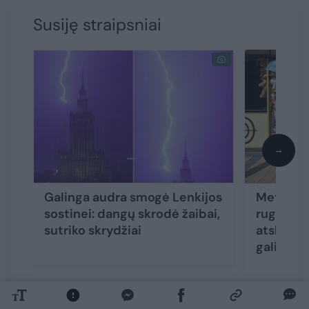
Susiję straipsniai
→
Galinga audra smogė Lenkijos
Meteorol
sostinei: dangų skrodė žaibai,
rugpjūči
sutriko skrydžiai
atskleidė
gali nust