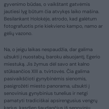
gyvenimo būdas, o vaikštant gatvėmis
jautiesi lyg būtum čia atvykęs laiko mašina.
Besilankant Holokėje, atrodo, kad galėtum
fotografuotis prie kiekvieno kampo, namo ar
gėlių vazono.
Na, o jeigu laikas nespaudžia, dar galima
užsukti į nuostabų, baroku alsuojantį, Egerio
miestuką. Jis žymus dėl savo ant kalno
stūksančios XIII a. tvirtovės. Čia galima
pasivaikščioti gynybinėmis sienomis,
pasigrožėti miesto panorama, užsukti į
senovinius gynybinius tunelius ir netgi
pamatyti tradiciškai apsirengusius vengrų
karius, kasdien šaudančius iš senovinių