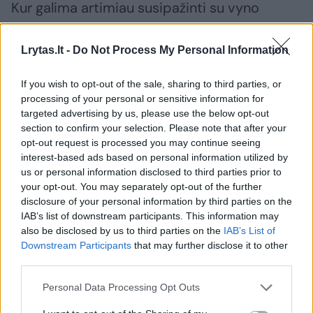
Kur galima artimiau susipažinti su vyno
gamybos technologijomis ir aplankyti
senovinius rūsius Tokajuje? Aš lankiausi
Lrytas.lt -
Do Not Process My Personal Information
keliose vyninėse, kurias trumpai ir aprašysiu,
If you wish to opt-out of the sale, sharing to third parties, or
kad galėtumėte išsirinkti sau patikusią
processing of your personal or sensitive information for
vietelę.
targeted advertising by us, please use the below opt-out
section to confirm your selection. Please note that after your
opt-out request is processed you may continue seeing
Demeter Zoltan vinoteka įsikūrusi senovinėje
interest-based ads based on personal information utilized by
us or personal information disclosed to third parties prior to
kepykloje, kurioje jaučiama jauki atmosfera,
your opt-out. You may separately opt-out of the further
stebina suderintas antikvaru alsuojantis
disclosure of your personal information by third parties on the
IAB’s list of downstream participants. This information may
interjeras, pati savininkė Annet pasakoja apie
also be disclosed by us to third parties on the
IAB’s List of
gaminamus vynus, priderina prie jų
Downstream Participants
that may further disclose it to other
third parties.
užkandžius, o vidiniame kieme pasodintos
visos šešios Tokajaus vynuogių rūšys.
Personal Data Processing Opt Outs
Degustacijos rengiamos kasdien 15 val., o