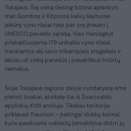
Tokajaus. Šią vietą tiesiog būtina aplankyti,
mat Gombos ir Kőporos kalvų šlaituose
įsikūrę vyno rūsiai taip pat yra įtraukti į
UNESCO paveldo sąrašą. Viso Hercegkut
priskaičiuojama 179 unikalūs vyno rūsiai,
traukiantys akį savo trikampiais stogeliais ir
labiau už viską panašūs į pasakiškus hobitų
namelius.
Šioje Tokajaus regiono dalyje vyndarystę ėmė
plėtoti švabai, atsikėlę čia iš Švarcvaldo
apylinkių XVIII amžiuje. Tiksliau teritorija
priklausė Trautson – įtakingai didikų šeimai,
kurie pasikvietė vokiečių žemdirbius dirbti jų