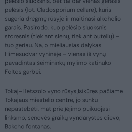
pelėsio sluoksnis, bet tai dar vienas gerasis
pelėsis (lot. Cladosporium cellare), kuris
sugeria drėgmę rūsyje ir maitinasi alkoholio
garais. Pasirodo, kuo pelėsio sluoksnis
storesnis (tiek ant sienų, tiek ant butelių) –
tuo geriau. Na, o mieliausias dalykas
Himesudvar vyninėje – vienas iš vynų
pavadintas šeimininkų mylimo katinuko
Foltos garbei.
Tokaj–Hetszolo vyno rūsys įsikūręs pačiame
Tokajaus miestelio centre, jo sunku
nepastebėti, mat prie įėjimo puikuojasi
linksmo, senovės graikų vyndarystės dievo,
Bakcho fontanas.