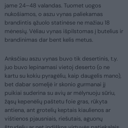
jame 24–48 valandas. Tuomet uogos
nukošiamos, o aszu vynas paliekamas
brandintis ąžuolo statinėse ne mažiau 18
mėnesių. Vėliau vynas išpilstomas į butelius ir
brandinimas dar bent kelis metus.
Anksčiau aszu vynas buvo tik desertinis, t.y.
juo buvo lepinamasi vietoj deserto (o ne
kartu su kokiu pyragėliu, kaip daugelis mano),
bet dabar someljė ir skonio gurmanai jį
puikiai suderina su avių ar mėlynuoju sūriu,
žąsų kepenėlių paštetu foie gras, rūkyta
antiena, ant grotelių keptais kiaulienos ar
vištienos pjausniais, riešutais, aguonų
štrudeliu ar net indiškos virtuvės patiekalais.