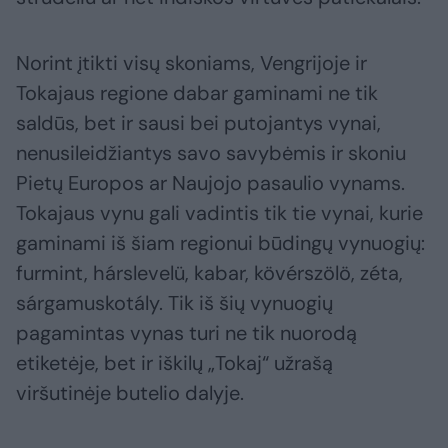
Norint įtikti visų skoniams, Vengrijoje ir
Tokajaus regione dabar gaminami ne tik
saldūs, bet ir sausi bei putojantys vynai,
nenusileidžiantys savo savybėmis ir skoniu
Pietų Europos ar Naujojo pasaulio vynams.
Tokajaus vynu gali vadintis tik tie vynai, kurie
gaminami iš šiam regionui būdingų vynuogių:
furmint, hárslevelü, kabar, kövérszölö, zéta,
sárgamuskotály. Tik iš šių vynuogių
pagamintas vynas turi ne tik nuorodą
etiketėje, bet ir iškilų „Tokaj“ užrašą
viršutinėje butelio dalyje.