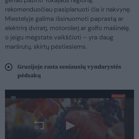
geriau pažinti Tokajaus regioną,
rekomenduočiau pasiplanuoti čia ir nakvynę.
Miestelyje galima išsinuomoti paprastą ar
elektrinį dviratį, motorolerį ar golfo mašinėlę,
o jeigu mėgstate vaikščioti – yra daug
maršrutų, skirtų pėstiesiems.
Gruzijoje rasta seniausių vyndarystės
pėdsakų