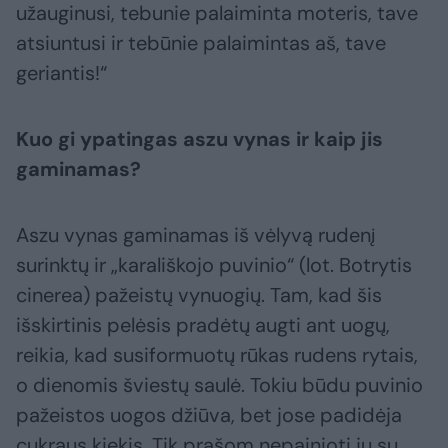
užauginusi, tebunie palaiminta moteris, tave
atsiuntusi ir tebūnie palaimintas aš, tave
geriantis!“
Kuo gi ypatingas aszu vynas ir kaip jis
gaminamas?
Aszu vynas gaminamas iš vėlyvą rudenį
surinktų ir „karališkojo puvinio“ (lot. Botrytis
cinerea) pažeistų vynuogių. Tam, kad šis
išskirtinis pelėsis pradėtų augti ant uogų,
reikia, kad susiformuotų rūkas rudens rytais,
o dienomis šviestų saulė. Tokiu būdu puvinio
pažeistos uogos džiūva, bet jose padidėja
cukraus kiekis. Tik prašom nepainioti jų su