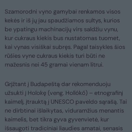
Szamorodni vyno gamybai renkamos visos
kekės ir iš jų jau spaudžiamos sultys, kurios
be ypatingu machinacijų virs saldžiu vynu,
kur cukraus kiekis bus nustatomas tuomet,
kai vynas visiškai subręs. Pagal taisykles šios
rūšies vyne cukraus kiekis turi būti ne
mažesnis nei 45 gramai vienam litrui.
Grįžtant į Budapeštą dar rekomenduoju
užsukti į Holokę (veng. Hollókő) – etnografinį
kaimelį, įtrauktą į UNESCO paveldo sąrašą. Tai
ne dirbtinai išlaikytas, viduramžius menantis
kaimelis, bet tikra gyva gyvenvietė, kur
išsaugoti tradiciniai liaudies amatai, senasis