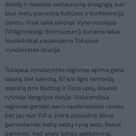
didelę ir neseniai restauruotą sinagogą, kuri
šiuo metu paversta Kultūros ir konferencijų
centru. Visai šalia įsikūręs Vyno muziejus
(Világörökségi Bormúzeum), kuriame labai
šiuolaikiškai pasakojama Tokajaus
vyndarystės istorija.
Tokajaus vyndarystės regionas apima gana
siaurą, bet kalvotą, 87 km ilgio teritoriją,
esančią prie Bodrog ir Tisza upių, šiaurės
rytinėje Vengrijos dalyje. Viduramžiais
regionas garsėjo savo raudonaisiais vynais,
bet jau nuo XVI a. pelnė pasaulinę šlovę
gamindamas baltą saldų vyną aszu. Reikia
paminėti, kad anais laikais saldumynai,