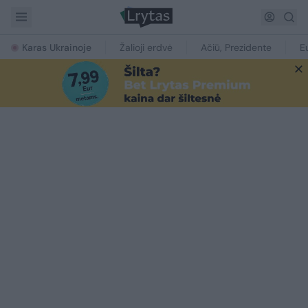
Karas Ukrainoje
Žalioji erdvė
Ačiū, Prezidente
E