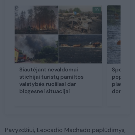
Siautėjant nevaldomai
Specialis
stichijai turistų pamiltos
populiar
valstybės ruošiasi dar
plaukimu
blogesnei situacijai
dominuoj
Pavyzdžiui, Leocadio Machado paplūdimys,