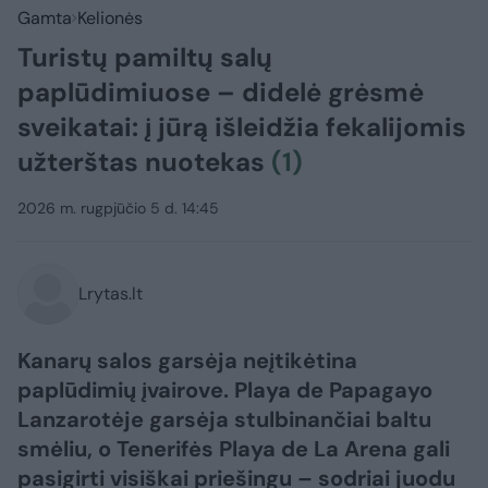
Gamta
Kelionės
Turistų pamiltų salų
paplūdimiuose – didelė grėsmė
sveikatai: į jūrą išleidžia fekalijomis
užterštas nuotekas
(1)
2026 m. rugpjūčio 5 d. 14:45
Lrytas.lt
Kanarų salos garsėja neįtikėtina
paplūdimių įvairove. Playa de Papagayo
Lanzarotėje garsėja stulbinančiai baltu
smėliu, o Tenerifės Playa de La Arena gali
pasigirti visiškai priešingu – sodriai juodu