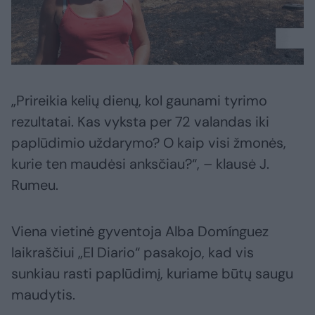
„Prireikia kelių dienų, kol gaunami tyrimo
rezultatai. Kas vyksta per 72 valandas iki
paplūdimio uždarymo? O kaip visi žmonės,
kurie ten maudėsi anksčiau?“, – klausė J.
Rumeu.
Viena vietinė gyventoja Alba Domínguez
laikraščiui „El Diario“ pasakojo, kad vis
sunkiau rasti paplūdimį, kuriame būtų saugu
maudytis.