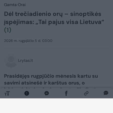
Gamta
Orai
Dėl trečiadienio orų – sinoptikės
įspėjimas: „Tai pajus visa Lietuva“
(1)
2026 m. rugpjūčio 5 d. 03:00
Lrytas.lt
Prasidėjęs rugpjūčio mėnesis kartu su
savimi atsinešė ir karštus orus, o
labiausiai tai pajusime jau trečiadienį.
Pasak meteorologės Elvyros Latvėnaitės,
oras šalyje gali įkaisti net iki 33 laipsnių
karščio, o kartu su šiluma gali atkeliauti ir