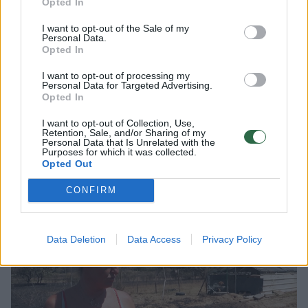
Opted In
kad nevalytų nuotekų išleidimas palei kurorto
I want to opt-out of the Sale of my
pakrantę yra „labai rimta visuomenės
Personal Data.
Opted In
sveikatos problema“. Pasirodo, kad po
nuotekų išleidimo ir pasirodžiusios taršos gali
I want to opt-out of processing my
Personal Data for Targeted Advertising.
užtrukti iki trijų dienų, kol paplūdimys bus
Opted In
uždarytas.
I want to opt-out of Collection, Use,
Retention, Sale, and/or Sharing of my
Personal Data that Is Unrelated with the
Purposes for which it was collected.
Tikras košmaras Prancūzijoje: „Viskas
Opted Out
išsilydė, 9 vištos sudegė“
CONFIRM
Data Deletion
Data Access
Privacy Policy