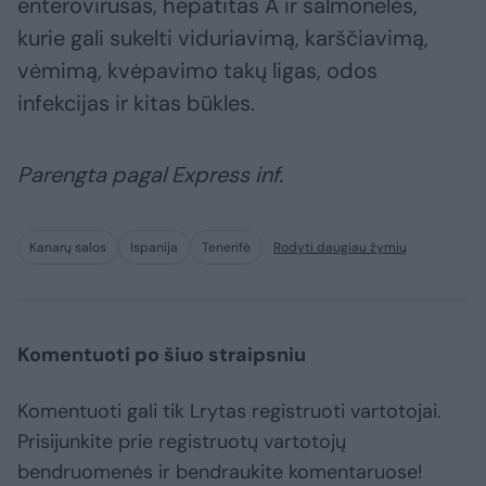
enterovirusas, hepatitas A ir salmonelės,
kurie gali sukelti viduriavimą, karščiavimą,
vėmimą, kvėpavimo takų ligas, odos
infekcijas ir kitas būkles.
Parengta pagal Express inf.
Kanarų salos
Ispanija
Tenerifė
Rodyti daugiau žymių
Komentuoti po šiuo straipsniu
Komentuoti gali tik Lrytas registruoti vartotojai.
Prisijunkite prie registruotų vartotojų
bendruomenės ir bendraukite komentaruose!