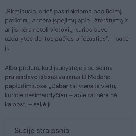
„Pirmiausia, prieš pasirinkdama paplūdimį,
patikrinu, ar nėra įspėjimų apie užterštumą ir
ar jis nėra netoli vietovių, kurios buvo
uždarytos dėl tos pačios priežasties“, – sakė
ji.
Alba pridūrė, kad jaunystėje ji su šeima
praleisdavo ištisas vasaras El Médano
paplūdimiuose. „Dabar tai viena iš vietų,
kurioje nesimaudyčiau – apie tai nėra nė
kalbos“, – sakė ji.
Susiję straipsniai