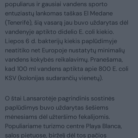
populiarus ir gausiai vandens sporto
entuziastų lankomas taškas El Medane
(Tenerifė), šią vasarą jau buvo uždarytas dėl
vandenyje aptikto didelio E. coli kiekio.
Liepos 6 d. bakterijų kiekis paplūdimyje
neatitiko net Europoje nustatytų minimalių
vandens kokybės reikalavimų. Pranešama,
kad 100 ml vandens aptikta apie 800 E. coli
KSV (kolonijas sudarančių vienetų).
O štai Lansarotėje pagrindinis sostinės
paplūdimys buvo uždarytas šešiems
mėnesiams dėl užteršimo fekalijomis.
Populiariame turizmo centre Playa Blanca,
salos pietuose, birželį dėl tos pačios