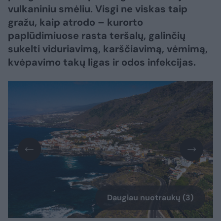
vulkaniniu smėliu. Visgi ne viskas taip
gražu, kaip atrodo – kurorto
paplūdimiuose rasta teršalų, galinčių
sukelti viduriavimą, karščiavimą, vėmimą,
kvėpavimo takų ligas ir odos infekcijas.
Daugiau nuotraukų (3)