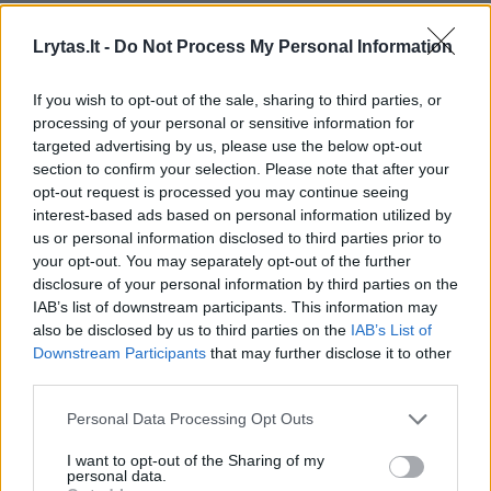
Nors turistai iš visos Europos traukia į
Lrytas.lt -
Do Not Process My Personal Information
populiarų Ispanijos salyną prie Maroko
pakrantės, aplinkosaugos aktyvistai paskelbė
If you wish to opt-out of the sale, sharing to third parties, or
processing of your personal or sensitive information for
griežtą įspėjimą dėl vandens kokybės jo
targeted advertising by us, please use the below opt-out
paplūdimiuose. Skelbiama, kad kiekvieną
section to confirm your selection. Please note that after your
opt-out request is processed you may continue seeing
dieną į jūrą aplink Kanarų salas išleidžiama
interest-based ads based on personal information utilized by
100 mln. litrų beveik nevalytų nuotekų.
us or personal information disclosed to third parties prior to
your opt-out. You may separately opt-out of the further
disclosure of your personal information by third parties on the
O ATAN (Tenerifės gamtos draugų asociacija)
IAB’s list of downstream participants. This information may
also be disclosed by us to third parties on the
IAB’s List of
įspėjo, kad „maudytis Kanarų salose
Downstream Participants
that may further disclose it to other
pavojinga sveikatai“.
third parties.
Personal Data Processing Opt Outs
Kanarų salų aplinkosaugos konsultantų
I want to opt-out of the Sharing of my
asociacijos prezidentas Juan Rumeu teigė,
personal data.