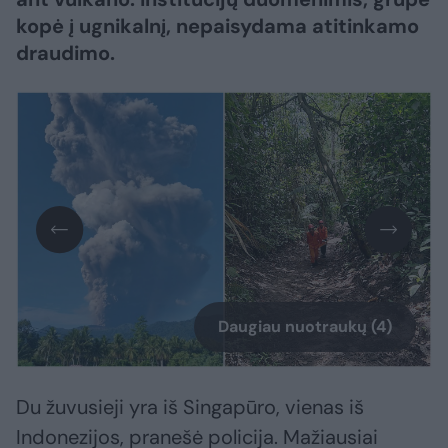
kopė į ugnikalnį, nepaisydama atitinkamo
draudimo.
Daugiau nuotraukų (4)
Du žuvusieji yra iš Singapūro, vienas iš
Indonezijos, pranešė policija. Mažiausiai