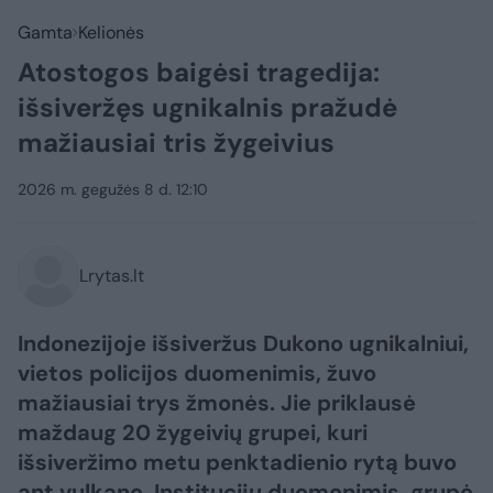
Gamta
Kelionės
Atostogos baigėsi tragedija:
išsiveržęs ugnikalnis pražudė
mažiausiai tris žygeivius
2026 m. gegužės 8 d. 12:10
Lrytas.lt
Indonezijoje išsiveržus Dukono ugnikalniui,
vietos policijos duomenimis, žuvo
mažiausiai trys žmonės. Jie priklausė
maždaug 20 žygeivių grupei, kuri
išsiveržimo metu penktadienio rytą buvo
ant vulkano. Institucijų duomenimis, grupė