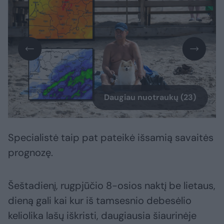
Daugiau nuotraukų (23)
Specialistė taip pat pateikė išsamią savaitės
prognozę.
Šeštadienį, rugpjūčio 8-osios naktį be lietaus,
dieną gali kai kur iš tamsesnio debesėlio
keliolika lašų iškristi, daugiausia šiaurinėje