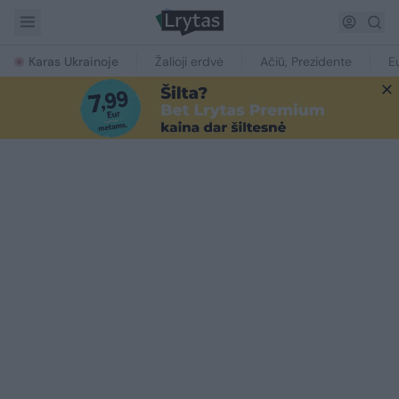
Karas Ukrainoje
Žalioji erdvė
Ačiū, Prezidente
E