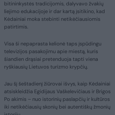
bitininkystės tradicijomis, dalyvavo žvakių
liejimo edukacijoje ir dar kartą įsitikino, kad
Kėdainiai moka stebinti netikėčiausiomis
patirtimis.
Visa ši nepaprasta kelionė taps įspūdingu
televizijos pasakojimu apie miestą, kuris
šiandien drąsiai pretenduoja tapti viena
ryškiausių Lietuvos turizmo krypčių.
Jau šį šeštadienį žiūrovai išvys, kaip Kėdainiai
atsiskleidžia Egidijaus Vaškelevičiaus ir Brigos
Po akimis – nuo istorinių paslapčių ir kultūros
iki netikėčiausių skonių bei autentiškų žmonių
istorijų.