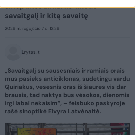
sinoptikės žinia: ko tikėtis
savaitgalį ir kitą savaitę
2026 m. rugpjūčio 7 d. 12:36
Lrytas.lt
„Savaitgalį su sausesniais ir ramiais orais
mus pasieks anticiklonas, sudėtingu vardu
Quiriakus, vėsesnis oras iš šiaurės vis dar
brausis, tad naktys bus vėsokos, dienomis
irgi labai nekaisim“, – feisbuko paskyroje
rašė sinoptikė Elvyra Latvėnaitė.