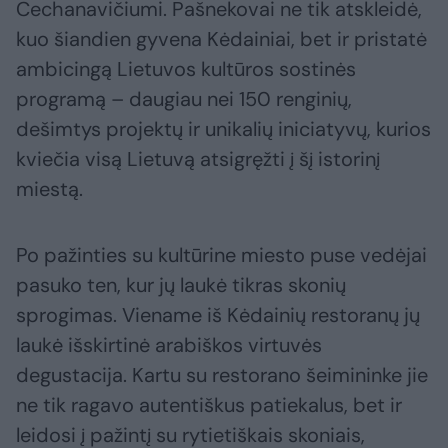
Cechanavičiumi. Pašnekovai ne tik atskleidė,
kuo šiandien gyvena Kėdainiai, bet ir pristatė
ambicingą Lietuvos kultūros sostinės
programą – daugiau nei 150 renginių,
dešimtys projektų ir unikalių iniciatyvų, kurios
kviečia visą Lietuvą atsigręžti į šį istorinį
miestą.
Po pažinties su kultūrine miesto puse vedėjai
pasuko ten, kur jų laukė tikras skonių
sprogimas. Viename iš Kėdainių restoranų jų
laukė išskirtinė arabiškos virtuvės
degustacija. Kartu su restorano šeimininke jie
ne tik ragavo autentiškus patiekalus, bet ir
leidosi į pažintį su rytietiškais skoniais,