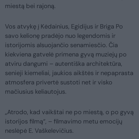
miestą bei rajoną.
Vos atvykę į Kėdainius, Egidijus ir Briga Po
savo kelionę pradėjo nuo legendomis ir
istorijomis alsuojančio senamiesčio. Čia
kiekviena gatvelė primena gyvą muziejų po
atviru dangumi – autentiška architektūra,
senieji kiemeliai, jaukios aikštės ir nepaprasta
atmosfera privertė sustoti net ir visko
mačiusius keliautojus.
„Atrodo, kad vaikštai ne po miestą, o po gyvą
istorijos filmą“, – filmavimo metu emocijų
neslėpė E. Vaškelevičius.