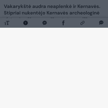
Vakarykštė audra neaplenkė ir Kernavės.
Stipriai nukentėjo Kernavės archeologinė
vietovė – čia gausu išvartytų medžių,
nulaužtų medžių viršūnių ir išlūžusių šakų,
skelbiama vietovės feisbuko paskyroje.
Daugiau nuotraukų (10)