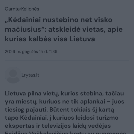
Gamta
Kelionės
„Kėdainiai nustebino net visko
mačiusius“: atskleidė vietas, apie
kurias kalbės visa Lietuva
2026 m. gegužės 15 d. 11:36
Lrytas.lt
Lietuva pilna vietų, kurios stebina, tačiau
yra miestų, kuriuos ne tik aplankai – juos
tiesiog pajauti. Būtent tokiais šį kartą
tapo Kėdainiai, į kuriuos leidosi turizmo
ekspertas ir televizijos laidų vedėjas
Egidijus Vaškelevičius kartu su nuomonės