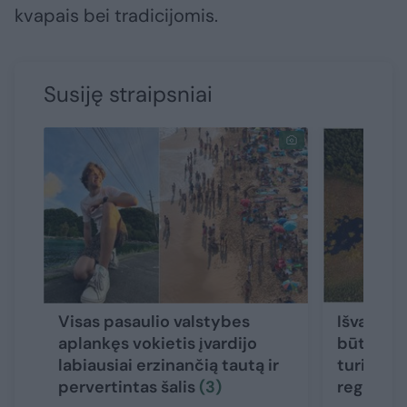
kvapais bei tradicijomis.
Susiję straipsniai
Visas pasaulio valstybes
Išvardijo
aplankęs vokietis įvardijo
būtina p
labiausiai erzinančią tautą ir
turi ką p
pervertintas šalis
(3)
regionui