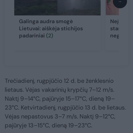
→
Galinga audra smogė
Neįtikėti
Lietuvai: aiškėja stichijos
stambi k
padariniai
(2)
negailes
Trečiadienį, rugpjūčio 12 d. be ženklesnio
lietaus. Vėjas vakarinių krypčių 7–12 m/s.
Naktį 9–14°C, pajūryje 15–17°C, dieną 19–
23°C. Ketvirtadienį, rugpjūčio 13 d. be lietaus.
Vėjas nepastovus 3–7 m/s. Naktį 9–12°C,
pajūryje 13–15°C, dieną 19–23°C.