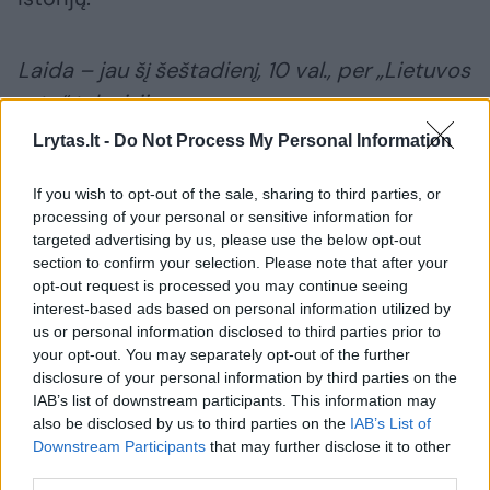
Laida – jau šį šeštadienį, 10 val., per „Lietuvos
ryto“ televiziją.
Lrytas.lt -
Do Not Process My Personal Information
Kėdainiai
Lankytinos vietos
Laida Geriausias
If you wish to opt-out of the sale, sharing to third parties, or
processing of your personal or sensitive information for
targeted advertising by us, please use the below opt-out
section to confirm your selection. Please note that after your
Komentuoti po šiuo straipsniu
opt-out request is processed you may continue seeing
interest-based ads based on personal information utilized by
us or personal information disclosed to third parties prior to
Komentuoti gali tik Lrytas registruoti vartotojai.
your opt-out. You may separately opt-out of the further
Prisijunkite prie registruotų vartotojų
disclosure of your personal information by third parties on the
bendruomenės ir bendraukite komentaruose!
IAB’s list of downstream participants. This information may
also be disclosed by us to third parties on the
IAB’s List of
Downstream Participants
that may further disclose it to other
third parties.
Rodyti komentarus