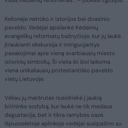
visas Kėdainių fenomenas“, – juokėsi Egidijus.
Kelionėje netrūko ir istorijos bei dvasinio
paveldo. Vedėjai apsilankė Kėdainių
evangelikų reformatų bažnyčioje, kur jų laukė
įtraukianti ekskursija ir intriguojantys
pasakojimai apie vieną svarbiausių miesto
istorinių simbolių. Ši vieta iki šiol laikoma
viena unikaliausių protestantiško paveldo
vietų Lietuvoje.
Vėliau jų maršrutas nusidriekė į jaukią
bitininko sodybą, kur laukė ne tik medaus
degustacija, bet ir tikra ramybės oazė.
Išpuoselėtoje aplinkoje vedėjai susipažino su