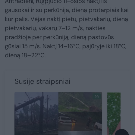
Antradienį, rugpjūčio 11-osios naktį lis
gausokai ir su perkūnija, dieną protarpiais kai
kur palis. Vėjas naktį pietų, pietvakarių, dieną
pietvakarių, vakarų 7–12 m/s, nakties
pradžioje per perkūniją, dieną pastovūs
gūsiai 15 m/s. Naktį 14–16°C, pajūryje iki 18°C,
dieną 18–22°C.
Susiję straipsniai