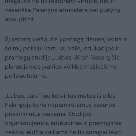
mėgautis ne tik restorano virtuve, bet ir
vasariška Palangos atmosfera bei pušynų
apsuptimi.
Šį sezoną viešbutis ypatingą dėmesį skiria ir
šeimų poilsiui kartu su vaikų edukacijos ir
pramogų studija „Labas, Jūra‘‘. Vasarą čia
planuojamos įvairios veiklos mažiesiems
poilsiautojams.
„Labas, Jūra“ jau ketvirtus metus iš eilės
Palangoje kuria nepamirštamus vasaros
prisiminimus vaikams. Studijos
organizuojamos edukacinės ir pramoginės
veiklos leidžia vaikams ne tik smagiai leisti