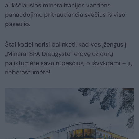
aukščiausios mineralizacijos vandens
panaudojimu pritraukiančia svečius iš viso
pasaulio.
Štai kodėl norisi palinkėti, kad vos įžengus į
„Mineral SPA Draugystė“ erdvę už durų
paliktumėte savo rūpesčius, o išvykdami – jų
neberastumėte!