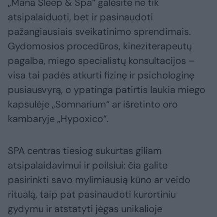
„Mana Sleep & Spa“ galėsite ne tik
atsipalaiduoti, bet ir pasinaudoti
pažangiausiais sveikatinimo sprendimais.
Gydomosios procedūros, kineziterapeutų
pagalba, miego specialistų konsultacijos –
visa tai padės atkurti fizinę ir psichologinę
pusiausvyrą, o ypatinga patirtis laukia miego
kapsulėje „Somnarium“ ar išretinto oro
kambaryje „Hypoxico“.
SPA centras tiesiog sukurtas giliam
atsipalaidavimui ir poilsiui: čia galite
pasirinkti savo mylimiausią kūno ar veido
ritualą, taip pat pasinaudoti kurortiniu
gydymu ir atstatyti jėgas unikalioje