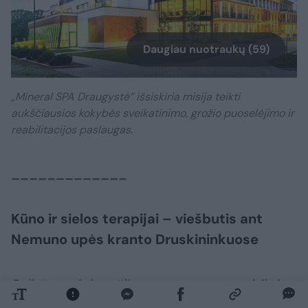
Daugiau nuotraukų (59)
„Mineral SPA Draugystė“ išsiskiria misija teikti
aukščiausios kokybės sveikatinimo, grožio puoselėjimo ir
reabilitacijos paslaugas.
_____________
Kūno ir sielos terapijai – viešbutis ant
Nemuno upės kranto Druskininkuose
Galbūt svajojate šiltą vasaros rytą pasitikti
su puodeliu kavos jaukioje terasoje ant