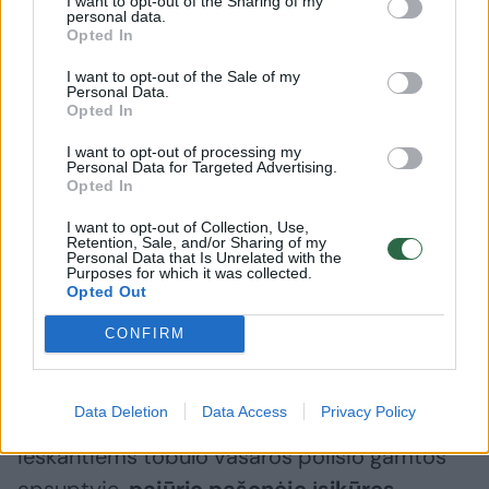
I want to opt-out of the Sharing of my
personal data.
Opted In
I want to opt-out of the Sale of my
Personal Data.
Daugiau nuotraukų (59)
Opted In
I want to opt-out of processing my
Personal Data for Targeted Advertising.
Druskininkuose įsikūręs 5* viešbutis „Mana Sleep & Spa“
Opted In
yra vienintelis Miego SPA Šiaurės Europoje.
I want to opt-out of Collection, Use,
Retention, Sale, and/or Sharing of my
Personal Data that Is Unrelated with the
Purposes for which it was collected.
________
Opted Out
CONFIRM
Vasaros atostogų oazė Lietuvoje kviečia
nerti į malonumų sūkurį
Data Deletion
Data Access
Privacy Policy
Ieškantiems tobulo vasaros poilsio gamtos