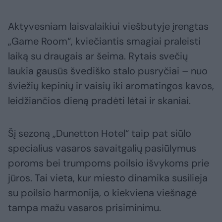
Aktyvesniam laisvalaikiui viešbutyje įrengtas
„Game Room“, kviečiantis smagiai praleisti
laiką su draugais ar šeima. Rytais svečių
laukia gausūs švediško stalo pusryčiai – nuo
šviežių kepinių ir vaisių iki aromatingos kavos,
leidžiančios dieną pradėti lėtai ir skaniai.
Šį sezoną „Dunetton Hotel“ taip pat siūlo
specialius vasaros savaitgalių pasiūlymus
poroms bei trumpoms poilsio išvykoms prie
jūros. Tai vieta, kur miesto dinamika susilieja
su poilsio harmonija, o kiekviena viešnagė
tampa mažu vasaros prisiminimu.