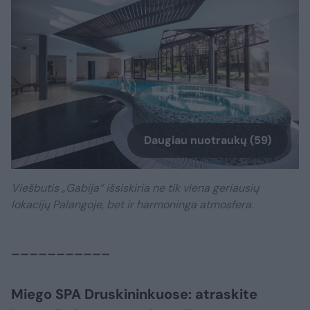
Daugiau nuotraukų (59)
Viešbutis „Gabija“ išsiskiria ne tik viena geriausių
lokacijų Palangoje, bet ir harmoninga atmosfera.
___________
Miego SPA Druskininkuose: atraskite