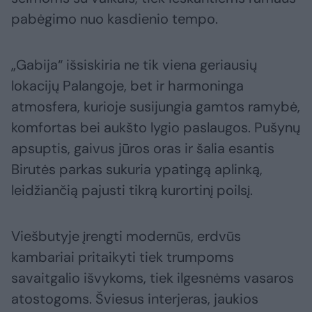
pabėgimo nuo kasdienio tempo.
„Gabija“ išsiskiria ne tik viena geriausių
lokacijų Palangoje, bet ir harmoninga
atmosfera, kurioje susijungia gamtos ramybė,
komfortas bei aukšto lygio paslaugos. Pušynų
apsuptis, gaivus jūros oras ir šalia esantis
Birutės parkas sukuria ypatingą aplinką,
leidžiančią pajusti tikrą kurortinį poilsį.
Viešbutyje įrengti modernūs, erdvūs
kambariai pritaikyti tiek trumpoms
savaitgalio išvykoms, tiek ilgesnėms vasaros
atostogoms. Šviesus interjeras, jaukios