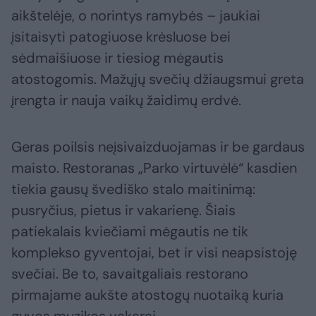
aikštelėje, o norintys ramybės – jaukiai
įsitaisyti patogiuose krėsluose bei
sėdmaišiuose ir tiesiog mėgautis
atostogomis. Mažųjų svečių džiaugsmui greta
įrengta ir nauja vaikų žaidimų erdvė.
Geras poilsis neįsivaizduojamas ir be gardaus
maisto. Restoranas „Parko virtuvėlė“ kasdien
tiekia gausų švediško stalo maitinimą:
pusryčius, pietus ir vakarienę. Šiais
patiekalais kviečiami mėgautis ne tik
komplekso gyventojai, bet ir visi neapsistoję
svečiai. Be to, savaitgaliais restorano
pirmajame aukšte atostogų nuotaiką kuria