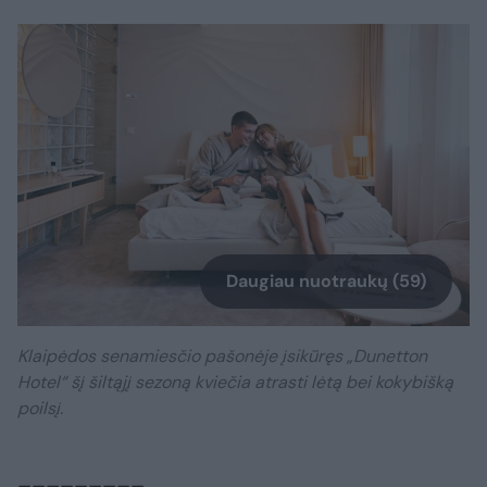
Daugiau nuotraukų (59)
Klaipėdos senamiesčio pašonėje įsikūręs „Dunetton
Hotel“ šį šiltąjį sezoną kviečia atrasti lėtą bei kokybišką
poilsį.
_________