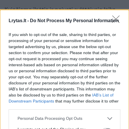
Kviečiame ilsėtis ir pajusti sulėtėjusio laiko
malonumą, atsipalaiduoti ir mėgautis tikruoju
Lrytas.lt -
Do Not Process My Personal Information
poilsiu.
Užsakant 2 ar daugiau nakvynių iki
birželio 30 d. su kodu manapoilsis –
If you wish to opt-out of the sale, sharing to third parties, or
processing of your personal or sensitive information for
suteikiama 15 proc. nuolaida ir dovana – 2
targeted advertising by us, please use the below opt-out
val. pasivažinėjimas dviračiais arba
section to confirm your selection. Please note that after your
opt-out request is processed you may continue seeing
šiaurietiškas ėjimas su kineziterapeutu!
interest-based ads based on personal information utilized by
us or personal information disclosed to third parties prior to
your opt-out. You may separately opt-out of the further
disclosure of your personal information by third parties on the
IAB’s list of downstream participants. This information may
also be disclosed by us to third parties on the
IAB’s List of
Downstream Participants
that may further disclose it to other
third parties.
Personal Data Processing Opt Outs