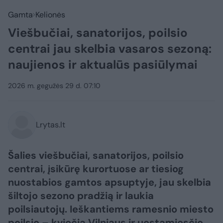
Gamta
Kelionės
Viešbučiai, sanatorijos, poilsio
centrai jau skelbia vasaros sezoną:
naujienos ir aktualūs pasiūlymai
2026 m. gegužės 29 d. 07:10
Lrytas.lt
Šalies viešbučiai, sanatorijos, poilsio
centrai, įsikūrę kurortuose ar tiesiog
nuostabios gamtos apsuptyje, jau skelbia
šiltojo sezono pradžią ir laukia
poilsiautojų. Ieškantiems ramesnio miesto
poilsio – kviečia Vilniaus ir uostamiesčio