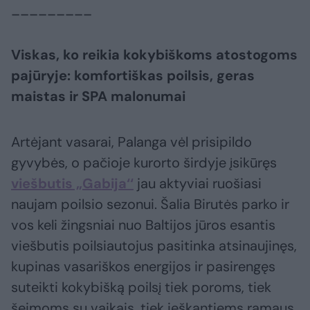
_________
Viskas, ko reikia kokybiškoms atostogoms
pajūryje: komfortiškas poilsis, geras
maistas ir SPA malonumai
Artėjant vasarai, Palanga vėl prisipildo
gyvybės, o pačioje kurorto širdyje įsikūręs
viešbutis „Gabija‘‘
jau aktyviai ruošiasi
naujam poilsio sezonui. Šalia Birutės parko ir
vos keli žingsniai nuo Baltijos jūros esantis
viešbutis poilsiautojus pasitinka atsinaujinęs,
kupinas vasariškos energijos ir pasirengęs
suteikti kokybišką poilsį tiek poroms, tiek
šeimoms su vaikais, tiek ieškantiems ramaus