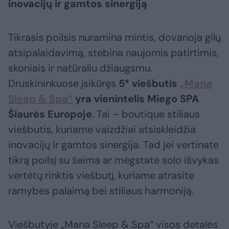
inovacijų ir gamtos sinergiją
Tikrasis poilsis nuramina mintis, dovanoja gilų
atsipalaidavimą, stebina naujomis patirtimis,
skoniais ir natūraliu džiaugsmu.
Druskininkuose įsikūręs
5* viešbutis
„Mana
Sleep & Spa“
yra vienintelis Miego SPA
Šiaurės Europoje
. Tai – boutique stiliaus
viešbutis, kuriame vaizdžiai atsiskleidžia
inovacijų ir gamtos sinergija. Tad jei vertinate
tikrą poilsį su šeima ar mėgstate solo išvykas
vertėtų rinktis viešbutį, kuriame atrasite
ramybės palaimą bei stiliaus harmoniją.
Viešbutyje „Mana Sleep & Spa“ visos detalės