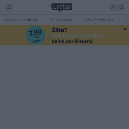
Karas Ukrainoje
Žalioji erdvė
Ačiū, Prezidente
E