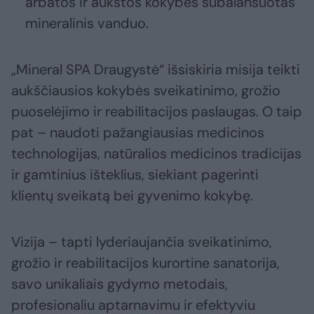
arbatos ir aukštos kokybės subalansuotas
mineralinis vanduo.
„Mineral SPA Draugystė“ išsiskiria misija teikti
aukščiausios kokybės sveikatinimo, grožio
puoselėjimo ir reabilitacijos paslaugas. O taip
pat – naudoti pažangiausias medicinos
technologijas, natūralios medicinos tradicijas
ir gamtinius išteklius, siekiant pagerinti
klientų sveikatą bei gyvenimo kokybę.
Vizija – tapti lyderiaujančia sveikatinimo,
grožio ir reabilitacijos kurortine sanatorija,
savo unikaliais gydymo metodais,
profesionaliu aptarnavimu ir efektyviu