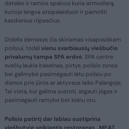
detalės ir ramios spalvos kuria atmosferą,
kurioje lengva atsipalaiduoti ir pamiršti
kasdienius rūpesčius.
Didelis dėmesys čia skiriamas visapusiškam
poilsiui, todėl
vienu svarbiausių viešbučio
privalumų tampa SPA erdvė
. SPA centre
svečių laukia baseinas, pirtys, poilsio zonos
bei galimybė pasimėgauti lėtu poilsiu po
dienos prie jūros ar aktyvaus laiko Palangoje.
Tai vieta, kur galima sustoti, atgauti jėgas ir
pasimėgauti ramybe bet kokiu oru.
Poilsio patirtį dar labiau sustiprina
viešbutyje veikiantis restoranas „MEAT