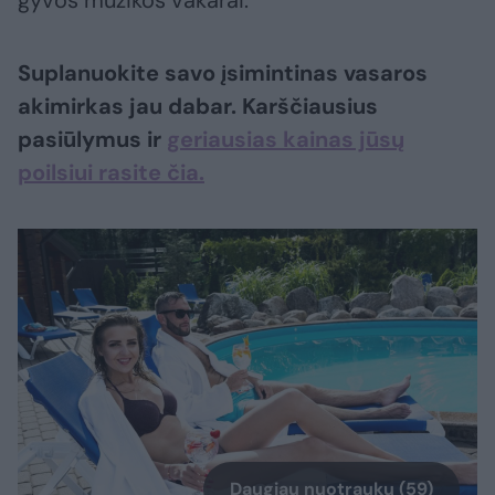
gyvos muzikos vakarai.
Suplanuokite savo įsimintinas vasaros
akimirkas jau dabar. Karščiausius
pasiūlymus ir
geriausias kainas jūsų
poilsiui rasite čia.
Daugiau nuotraukų (59)