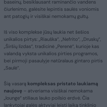
baseinų, besiklausant raminančio vandens
čiurlenimo, galėsite lepintis saulės voniomis
ant patogių ir visiškai nemokamų gultų.
Iš viso komplekse jūsų laukia net šešios
unikalios pirtys: „Riauška“, „Nefrito“, „Druskų“,
„Širšių lizdas“, tradicinė „Perenė“, kurioje kas
valandą vyksta unikalios pirties programos,
bei pirmoji pasaulyje natūralaus gintaro pirtis
„Saulė“.
Šią vasarą
kompleksas pristato laukiamą
naujovę
– atveriama visiškai nemokama
„lounge“ stiliaus lauko poilsio erdvė. Čia
lankytojai galės aktyviai leisti laiką tinklinio