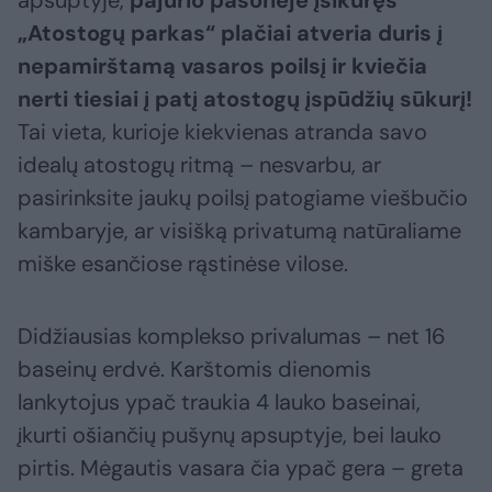
apsuptyje,
pajūrio pašonėje įsikūręs
„Atostogų parkas“ plačiai atveria duris į
nepamirštamą vasaros poilsį ir kviečia
nerti tiesiai į patį atostogų įspūdžių sūkurį!
Tai vieta, kurioje kiekvienas atranda savo
idealų atostogų ritmą – nesvarbu, ar
pasirinksite jaukų poilsį patogiame viešbučio
kambaryje, ar visišką privatumą natūraliame
miške esančiose rąstinėse vilose.
Didžiausias komplekso privalumas – net 16
baseinų erdvė. Karštomis dienomis
lankytojus ypač traukia 4 lauko baseinai,
įkurti ošiančių pušynų apsuptyje, bei lauko
pirtis. Mėgautis vasara čia ypač gera – greta