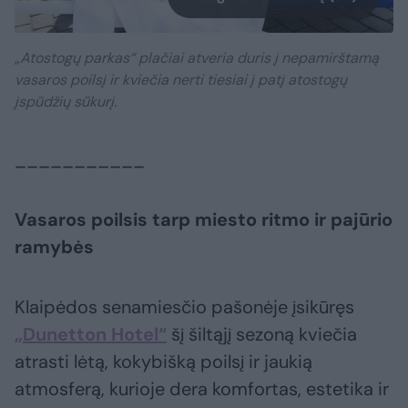
„Atostogų parkas“ plačiai atveria duris į nepamirštamą
vasaros poilsį ir kviečia nerti tiesiai į patį atostogų
įspūdžių sūkurį.
___________
Vasaros poilsis tarp miesto ritmo ir pajūrio
ramybės
Klaipėdos senamiesčio pašonėje įsikūręs
„Dunetton Hotel“
šį šiltąjį sezoną kviečia
atrasti lėtą, kokybišką poilsį ir jaukią
atmosferą, kurioje dera komfortas, estetika ir