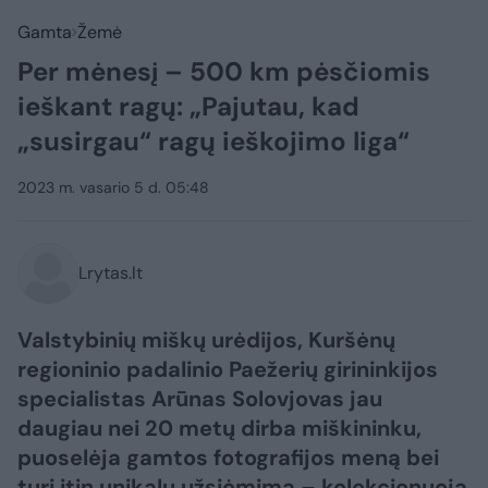
Gamta
Žemė
Per mėnesį – 500 km pėsčiomis
ieškant ragų: „Pajutau, kad
„susirgau“ ragų ieškojimo liga“
2023 m. vasario 5 d. 05:48
Lrytas.lt
Valstybinių miškų urėdijos, Kuršėnų
regioninio padalinio Paežerių girininkijos
specialistas Arūnas Solovjovas jau
daugiau nei 20 metų dirba miškininku,
puoselėja gamtos fotografijos meną bei
turi itin unikalų užsiėmimą – kolekcionuoja