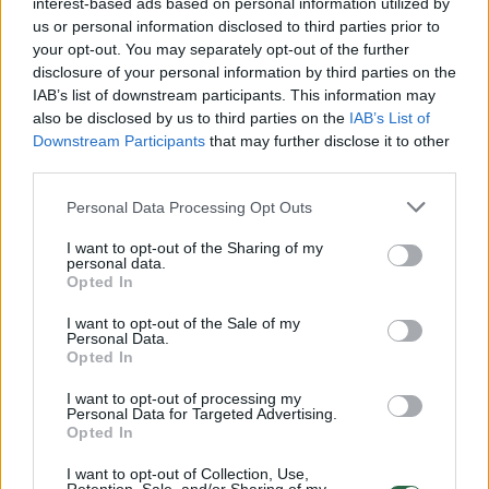
interest-based ads based on personal information utilized by
pažįstamose vietose, bet kartais aplankau ir
us or personal information disclosed to third parties prior to
your opt-out. You may separately opt-out of the further
naujus, man nepažįstamus miškus bei laukus,
disclosure of your personal information by third parties on the
tikėdamasis rasti unikalių, išskirtinių „trofėjų“.
IAB’s list of downstream participants. This information may
also be disclosed by us to third parties on the
IAB’s List of
Downstream Participants
that may further disclose it to other
– Kada gyvūnai meta ragus? Ar briedžiai,
third parties.
elniai, stirninai, danieliai ragus meta tuo
Personal Data Processing Opt Outs
pačiu/panašiu metu?
I want to opt-out of the Sharing of my
personal data.
Opted In
– Briedžiai meta ragus vėlyvą rudenį bei
I want to opt-out of the Sale of my
žiemos pradžioje. Stirnos – taipogi rudenį
Personal Data.
Opted In
numeta. Ankstyvą pavasarį ar dar žiemos
mėnesiais ragus numeta elniai. Danieliai –
I want to opt-out of processing my
Personal Data for Targeted Advertising.
pavasarį.
Opted In
I want to opt-out of Collection, Use,