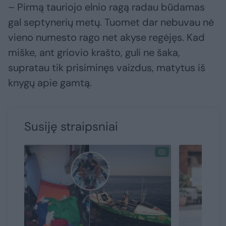
– Pirmą tauriojo elnio ragą radau būdamas
gal septynerių metų. Tuomet dar nebuvau nė
vieno numesto rago net akyse regėjęs. Kad
miške, ant griovio krašto, guli ne šaka,
supratau tik prisiminęs vaizdus, matytus iš
knygų apie gamtą.
Susiję straipsniai