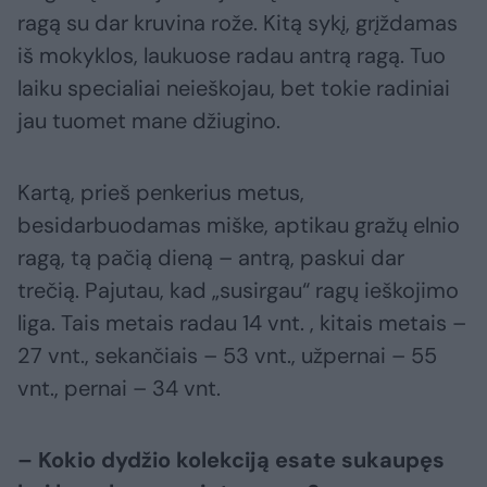
ragą su dar kruvina rože. Kitą sykį, grįždamas
iš mokyklos, laukuose radau antrą ragą. Tuo
laiku specialiai neieškojau, bet tokie radiniai
jau tuomet mane džiugino.
Kartą, prieš penkerius metus,
besidarbuodamas miške, aptikau gražų elnio
ragą, tą pačią dieną – antrą, paskui dar
trečią. Pajutau, kad „susirgau“ ragų ieškojimo
liga. Tais metais radau 14 vnt. , kitais metais –
27 vnt., sekančiais – 53 vnt., užpernai – 55
vnt., pernai – 34 vnt.
– Kokio dydžio kolekciją esate sukaupęs