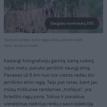
Daugiau nuotraukų (10)
Taurusis elnias, kurio ragą vėliau pavyko rasti.
Asm. archyvo nuotr.
Kadangi fotografuoju gamtą, kartą rudenį,
rujos metu, pavyko įamžinti taurųjį elnią.
Pavasarį už 6 km nuo tos vietos radau šio
įamžinto elnio ragą. Taip pat retas, bent jau
mūsų miškuose randamas „trofėjus“, yra
briedžio ragų pora. Tokius ir panašius
vienetinius radinius renku į savo kolekciją.