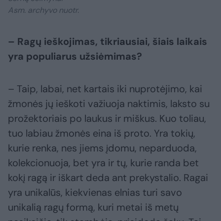
Asm. archyvo nuotr.
– Ragų ieškojimas, tikriausiai, šiais laikais
yra populiarus užsiėmimas?
– Taip, labai, net kartais iki nuprotėjimo, kai
žmonės jų ieškoti važiuoja naktimis, laksto su
prožektoriais po laukus ir miškus. Kuo toliau,
tuo labiau žmonės eina iš proto. Yra tokių,
kurie renka, nes jiems įdomu, neparduoda,
kolekcionuoja, bet yra ir tų, kurie randa bet
kokį ragą ir iškart deda ant prekystalio. Ragai
yra unikalūs, kiekvienas elnias turi savo
unikalią ragų formą, kuri metai iš metų