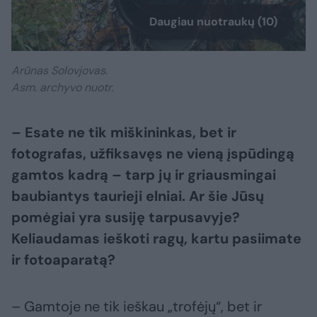
Daugiau nuotraukų (10)
Arūnas Solovjovas.
Asm. archyvo nuotr.
– Esate ne tik miškininkas, bet ir
fotografas, užfiksavęs ne vieną įspūdingą
gamtos kadrą – tarp jų ir griausmingai
baubiantys taurieji elniai. Ar šie Jūsų
pomėgiai yra susiję tarpusavyje?
Keliaudamas ieškoti ragų, kartu pasiimate
ir fotoaparatą?
– Gamtoje ne tik ieškau „trofėjų“, bet ir