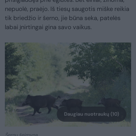
nepuolė, praėjo. Iš tiesų saugotis miške reikia
tik briedžio ir šerno, jie būna seka, patelės
labai įnirtingai gina savo vaikus.
Daugiau nuotraukų (10)
Šernų šeimyna.