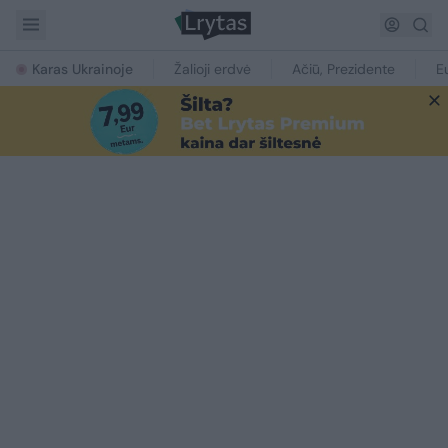
Karas Ukrainoje
Žalioji erdvė
Ačiū, Prezidente
E