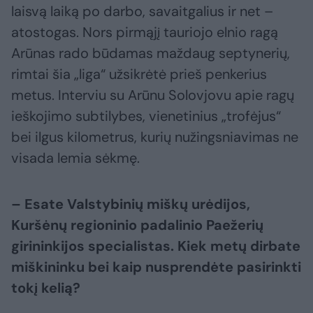
laisvą laiką po darbo, savaitgalius ir net –
atostogas. Nors pirmąjį tauriojo elnio ragą
Arūnas rado būdamas maždaug septynerių,
rimtai šia „liga“ užsikrėtė prieš penkerius
metus. Interviu su Arūnu Solovjovu apie ragų
ieškojimo subtilybes, vienetinius „trofėjus“
bei ilgus kilometrus, kurių nužingsniavimas ne
visada lemia sėkmę.
– Esate Valstybinių miškų urėdijos,
Kuršėnų regioninio padalinio Paežerių
girininkijos specialistas. Kiek metų dirbate
miškininku bei kaip nusprendėte pasirinkti
tokį kelią?