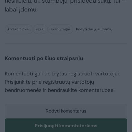
nesikeičia, tik stambėja, prisideda šakų. Tai –
labai įdomu.
kolekcininkai.
ragai
žvėrių ragai
Rodyti daugiau žymių
Komentuoti po šiuo straipsniu
Komentuoti gali tik Lrytas registruoti vartotojai.
Prisijunkite prie registruotų vartotojų
bendruomenės ir bendraukite komentaruose!
Rodyti komentarus
Prisijungti komentatoriams