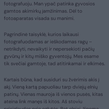
fotografuoju. Man ypač patinka gyvosios
gamtos akimirkų įamžinimas. Dėl to
fotoaparatas visada su manimi.
Pagrindinė taisyklė, kurios laikausi
fotografuodamas ar ieškodamas ragų –
netrikdyti, nevaikyti ir nepersekioti pačių
gyvūnų ir kitų miško gyventojų. Mes esame
tik svečiai gamtoje, tad atitinkamai ir elkimės.
Kartais būna, kad susiduri su žvėrimis akis į
akį. Vieną kartą papuoliau tarp dviejų elnių
patinų. Vienas mauroja iš vienos pusės, kitas
ateina link manęs iš kitos. Aš stoviu
prisiglaudęs prie eglutės. Bet elniai, žinoma,