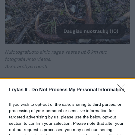
Daugiau nuotraukų (10)
Nufotografuoto elnio ragas, rastas už 6 km nuo
fotografavimo vietos.
Asm. archyvo nuotr.
– Ar paieškas vykdote tik gerai
Lrytas.lt -
Do Not Process My Personal Information
pažįstamose vietovėse? Ar mėgstate
patyrinėti ir naujų, ne tiek pažįstamų
If you wish to opt-out of the sale, sharing to third parties, or
processing of your personal or sensitive information for
apylinkių miškus, laukus?
targeted advertising by us, please use the below opt-out
section to confirm your selection. Please note that after your
opt-out request is processed you may continue seeing
– Paprastai ragų paieškas vykdau gerai