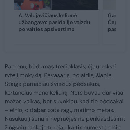
A. Valujavičiaus kelionė
Gamtos f
užbangavo: pasidalijo vaizdu
Čepulis:
po valties apsivertimo
paslapti
Pamenu, būdamas trečiaklasis, ėjau anksti
ryte į mokyklą. Pavasaris, polaidis, šlapia.
Staiga pamačiau šviežius pėdsakus,
kertančius mano keliuką. Nors buvau dar visai
mažas vaikas, bet suvokiau, kad tie pėdsakai
– elnio, o dabar pats ragų metimo metas.
Nusukau į šoną ir nepraėjęs nė penkiasdešimt
žingsnių rankoje turėjau ką tik numestą elnio