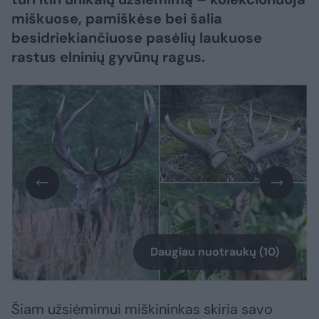
miškuose, pamiškėse bei šalia
besidriekiančiuose pasėlių laukuose
rastus elninių gyvūnų ragus.
Daugiau nuotraukų (10)
Šiam užsiėmimui miškininkas skiria savo