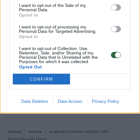
I want to opt-out of the Sale of my
Personal Data.
Opted In
I want to opt-out of processing my
Personal Data for Targeted Advertising.
Opted In
I want to opt-out of Collection, Use,
Retention, Sale, and/or Sharing of my
Personal Data that Is Unrelated with the
Purposes for which it was collected.
Opted Out
Pirmasis didelis šiais metais
Miškų ga
CONFIRM
miško gaisras Prancūzijoje
toliau d
sunaikino 900 hektarų plotą
elgtis at
Data Deletion
Data Access
Privacy Policy
Gaisras
Kanada
Jungtinės Amerikos Valstijos (JAV)
Rodyti daugiau žymių