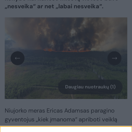
„nesveika“ ar net „labai nesveika“.
Daugiau nuotraukų (1)
Niujorko meras Ericas Adamsas paragino
gyventojus „kiek įmanoma“ apriboti veiklą
lauke. Kvėpavimo problemų turintys žmonės,