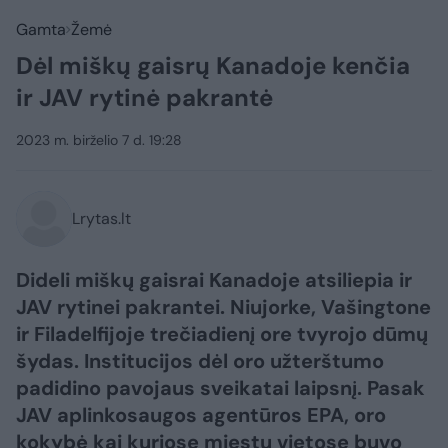
Gamta
Žemė
Dėl miškų gaisrų Kanadoje kenčia
ir JAV rytinė pakrantė
2023 m. birželio 7 d. 19:28
Lrytas.lt
Dideli miškų gaisrai Kanadoje atsiliepia ir
JAV rytinei pakrantei. Niujorke, Vašingtone
ir Filadelfijoje trečiadienį ore tvyrojo dūmų
šydas. Institucijos dėl oro užterštumo
padidino pavojaus sveikatai laipsnį. Pasak
JAV aplinkosaugos agentūros EPA, oro
kokybė kai kuriose miestų vietose buvo