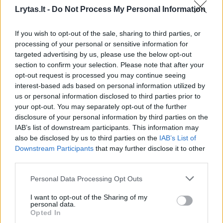
taip pat senyvo amžiaus gyventojai ir vaikai
Lrytas.lt -
Do Not Process My Personal Information
esą turėtų likti vidaus patalpose. Nors
If you wish to opt-out of the sale, sharing to third parties, or
mokyklos buvo atidarytos, tačiau veiklų lauke
processing of your personal or sensitive information for
trečiadienį atsisakyta.
targeted advertising by us, please use the below opt-out
section to confirm your selection. Please note that after your
opt-out request is processed you may continue seeing
Kanadoje jau kurį laiką liepsnoja dideli miškų
interest-based ads based on personal information utilized by
us or personal information disclosed to third parties prior to
gaisrai. Nuo pavasario registruota šimtai
your opt-out. You may separately opt-out of the further
gaisrų. Vėjai dūmų daleles atneša į pietinę
disclosure of your personal information by third parties on the
IAB’s list of downstream participants. This information may
kaimynę JAV.
also be disclosed by us to third parties on the
IAB’s List of
Downstream Participants
that may further disclose it to other
third parties.
Anot ekspertų, miškų gaisrų dažnis ir
sunkumas padidėjo dėl klimato šilimo.
Personal Data Processing Opt Outs
I want to opt-out of the Sharing of my
personal data.
Opted In
Susiję straipsniai