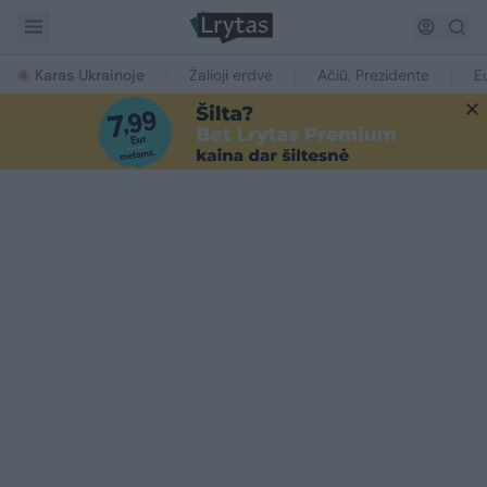
Karas Ukrainoje
Žalioji erdvė
Ačiū, Prezidente
E