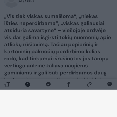
Lrytas.lt
​„Vis tiek viskas sumaišoma“, „niekas
išties neperdirbama“, „viskas galiausiai
atsiduria sąvartyne“ – viešojoje erdvėje
vis dar galima išgirsti tokių nuomonių apie
atliekų rūšiavimą. Tačiau popierinių ir
kartoninių pakuočių perdirbimo kelias
rodo, kad tinkamai išrūšiuotos jos tampa
vertinga antrine žaliava naujiems
gaminiams ir gali būti perdirbamos daug
kartų, rašoma pranešime žiniasklaidai.