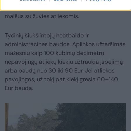
vienoje poilsio aikštelėje kelininkai aptiko 8
maišus su žuvies atliekomis.
Tyčinių šiukšlintojų neatbaido ir
administracines baudos. Aplinkos užteršimas
mažesniu kaip 100 kubinių decimetrų
nepavojingų atliekų kiekiu užtraukia įspėjimą
arba baudą nuo 30 iki 90 Eur. Jei atliekos
pavojingos, už tokį pat kiekį gresia 60–140
Eur bauda.