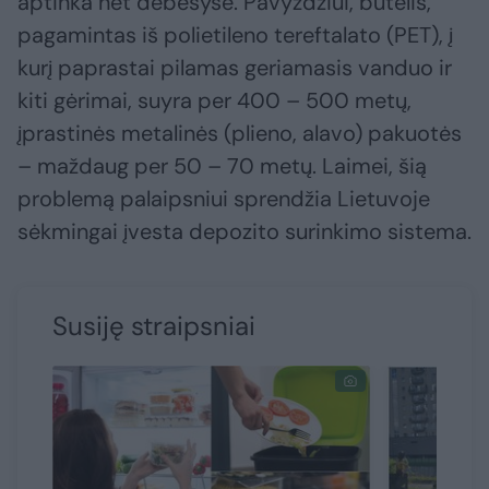
aptinka net debesyse. Pavyzdžiui, butelis,
pagamintas iš polietileno tereftalato (PET), į
kurį paprastai pilamas geriamasis vanduo ir
kiti gėrimai, suyra per 400 – 500 metų,
įprastinės metalinės (plieno, alavo) pakuotės
– maždaug per 50 – 70 metų. Laimei, šią
problemą palaipsniui sprendžia Lietuvoje
sėkmingai įvesta depozito surinkimo sistema.
Susiję straipsniai