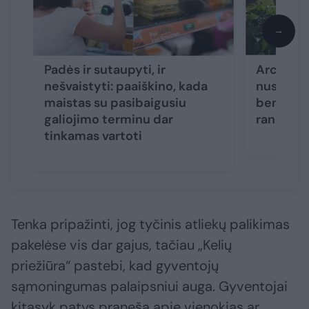
→
Padės ir sutaupyti, ir
Architek
nešvaistyti: paaiškino, kada
nustebin
maistas su pasibaigusiu
bendruom
galiojimo terminu dar
rankines 
tinkamas vartoti
Tenka pripažinti, jog tyčinis atliekų palikimas
pakelėse vis dar gajus, tačiau „Kelių
priežiūra“ pastebi, kad gyventojų
sąmoningumas palaipsniui auga. Gyventojai
kitąsyk patys praneša apie vienokias ar