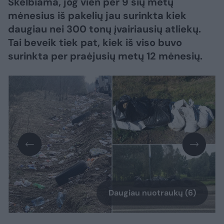
Skelbiama, jog vien per 9 šių metų
mėnesius iš pakelių jau surinkta kiek
daugiau nei 300 tonų įvairiausių atliekų.
Tai beveik tiek pat, kiek iš viso buvo
surinkta per praėjusių metų 12 mėnesių.
Daugiau nuotraukų (6)