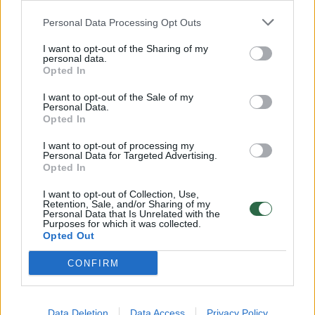
išplėšo ir šiukšles paskleidžia po visą šlaitą,
Personal Data Processing Opt Outs
aplinkinę teritoriją, vėjas kelia jas į orą –
I want to opt-out of the Sharing of my
kelininkams tenka gaišti daug daugiau laiko,
personal data.
Opted In
kol tos šiukšlės surenkamos, galimi neigiami
padariniai automobiliams, keliama grėsmė
I want to opt-out of the Sale of my
Personal Data.
eismo saugumui.
Opted In
I want to opt-out of processing my
Personal Data for Targeted Advertising.
Visgi didesnių problemų nei smulkios atliekos
Opted In
kelia stambiosios šiukšlės – gyventojai
I want to opt-out of Collection, Use,
suveža į pakeles, autobusų stoteles ir poilsio
Retention, Sale, and/or Sharing of my
Personal Data that Is Unrelated with the
Purposes for which it was collected.
aikšteles didelius kiekius buityje susidarančių
Opted Out
atliekų. Susiduriama su atliekomis, kurios
CONFIRM
priskiriamos pavojingoms, surinkimu ir
utilizavimu: padangos, šiferis, akumuliatoriai,
vaistai ir kt. Pavyzdžiui, rugsėjo mėnesį
Data Deletion
Data Access
Privacy Policy