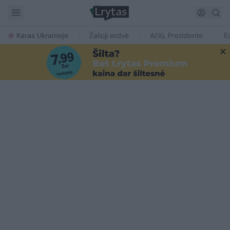
Karas Ukrainoje
Žalioji erdvė
Ačiū, Prezidente
E