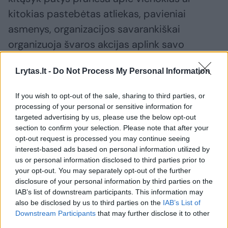
kitokias pastebėtas atliekas, pavieniai
asmenys, organizacijos savarankiškai
organizuoja švaros akcijas aplink savo
gyvenamąsias vietoves.
Lrytas.lt -
Do Not Process My Personal Information
Pavyzdžiui, visai neseniai Telšiuose aktyvūs
If you wish to opt-out of the sale, sharing to third parties, or
moksleiviai surinko viešosiose erdvėse, taip
processing of your personal or sensitive information for
targeted advertising by us, please use the below opt-out
pat ir pakelėse virš 6 tonų įvairių atliekų, tarp
section to confirm your selection. Please note that after your
jų ir padangų.
opt-out request is processed you may continue seeing
interest-based ads based on personal information utilized by
us or personal information disclosed to third parties prior to
Žala gamtai, žmogui ir transportui
your opt-out. You may separately opt-out of the further
disclosure of your personal information by third parties on the
IAB’s list of downstream participants. This information may
also be disclosed by us to third parties on the
IAB’s List of
Kai atliekos yra tiesiog numetamos,
Downstream Participants
that may further disclose it to other
paliekamos grioviuose, laukiniai žvėrys juos
third parties.