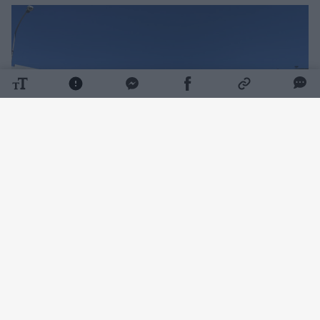
Daugiau nuotraukų (16)
„Pirmas įspūdis tik atvykus į Pietų Afrikos
Respubliką – kad atsidūrei tikrai ne tame
žemyne: puikūs keliai, tvarkingi miesteliai. Be
abejo, Pietų Afrika yra viena turtingiausių
žemyno šalių pagal BVP, bet, kaip ir visose