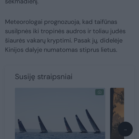
sekmadienį.
Meteorologai prognozuoja, kad taifūnas
susilpnės iki tropinės audros ir toliau judės
šiaurės vakarų kryptimi. Pasak jų, didelėje
Kinijos dalyje numatomas stiprus lietus.
Susiję straipsniai
→