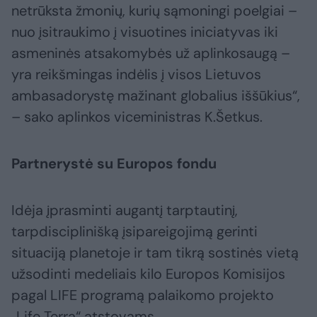
netrūksta žmonių, kurių sąmoningi poelgiai –
nuo įsitraukimo į visuotines iniciatyvas iki
asmeninės atsakomybės už aplinkosaugą –
yra reikšmingas indėlis į visos Lietuvos
ambasadorystę mažinant globalius iššūkius“,
– sako aplinkos viceministras K.Šetkus.
Partnerystė su Europos fondu
Idėja įprasminti augantį tarptautinį,
tarpdisciplinišką įsipareigojimą gerinti
situaciją planetoje ir tam tikrą sostinės vietą
užsodinti medeliais kilo Europos Komisijos
pagal LIFE programą palaikomo projekto
„Life Terra“ atstovams.