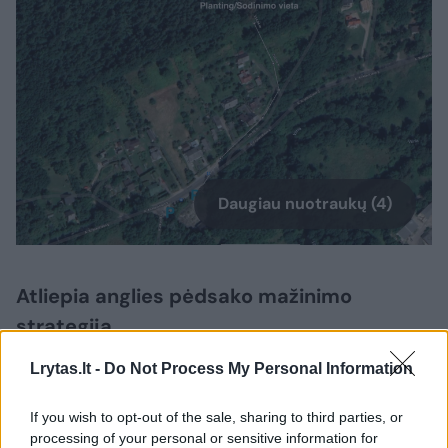
Daugiau nuotraukų (4)
Atliepia anglies pėdsako mažinimo
strategiją
Lrytas.lt -
Do Not Process My Personal Information
„AgriFood Lithuania“ generalinės direktorės
If you wish to opt-out of the sale, sharing to third parties, or
Kristinos Šermukšnytės-Alešiūnienės teigimu,
processing of your personal or sensitive information for