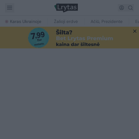
Karas Ukrainoje
Žalioji erdvė
Ačiū, Prezidente
E