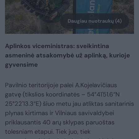
Daugiau nuotraukų (4)
Aplinkos viceministras: sveikintina
asmeninė atsakomybė už aplinką, kurioje
gyvensime
Pavilnio teritorijoje palei A.Kojelavičiaus
gatvę (tikslios koordinatės – 54°41'51.6“N
25°22'13.3“E) šiuo metu jau atliktas sanitarinis
plynas kirtimas ir Vilniaus savivaldybei
priklausantis 40 arų sklypas paruoštas
tolesniam etapui. Tiek juo, tiek