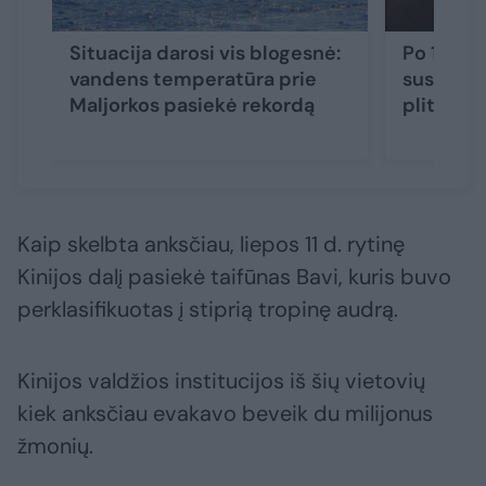
Situacija darosi vis blogesnė:
Po 18 di
vandens temperatūra prie
sustabdy
Maljorkos pasiekė rekordą
plitimas
Kaip skelbta anksčiau, liepos 11 d. rytinę
Kinijos dalį pasiekė taifūnas Bavi, kuris buvo
perklasifikuotas į stiprią tropinę audrą.
Kinijos valdžios institucijos iš šių vietovių
kiek anksčiau evakavo beveik du milijonus
žmonių.