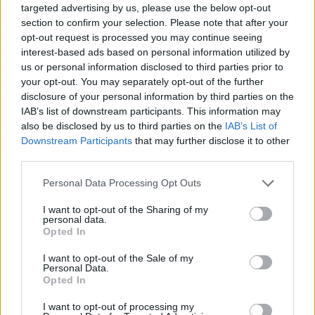
diskutuodama apie Žaliojo kurso
targeted advertising by us, please use the below opt-out
įgyvendinimą, Europos Sąjunga vis labiau
section to confirm your selection. Please note that after your
opt-out request is processed you may continue seeing
telkia dėmesį į anglies dioksido kreditų rinkos
interest-based ads based on personal information utilized by
formavimą. Tuo tarpu medžiai yra vienas iš
us or personal information disclosed to third parties prior to
your opt-out. You may separately opt-out of the further
pagrindinių natūralių ŠESD absorbcijos
disclosure of your personal information by third parties on the
šaltinių.
IAB’s list of downstream participants. This information may
also be disclosed by us to third parties on the
IAB’s List of
Downstream Participants
that may further disclose it to other
„Iniciatyvos partneriai „Myliu mišką“
third parties.
pasidalino įdomiu faktu – pagal tam tikrą
Personal Data Processing Opt Outs
metodiką skaičiuojama, kad norint gauti
I want to opt-out of the Sharing of my
vieną anglies kreditą reikia pasodinti apie
personal data.
Opted In
penkis medelius. Per savo gyvavimo ciklą jie
galėtų sukaupti toną CO2. „Agromaisto
I want to opt-out of the Sale of my
Personal Data.
forumą 2023“ atidarantis simbolinis berželių
Opted In
sodinimas – tik žingsnis į europinius anglies
I want to opt-out of processing my