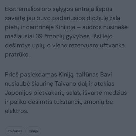
Ekstremalios oro sąlygos antrąją liepos
savaitę jau buvo padariusios didžiulę žalą
pietų ir centrinėje Kinijoje – audros nusinešė
mažiausiai 39 žmonių gyvybes, išsiliejo
dešimtys upių, o vieno rezervuaro užtvanka
pratrūko.
Prieš pasiekdamas Kiniją, taifūnas Bavi
nusiaubė šiaurinę Taivano dalį ir atokias
Japonijos pietvakarių salas, išvartė medžius
ir paliko dešimtis tūkstančių žmonių be
elektros.
taifūnas
Kinija