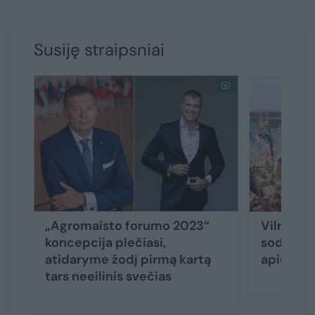
Susiję straipsniai
„Agromaisto forumo 2023“
Vilniuje
koncepcija plečiasi,
sodinimo
atidaryme žodį pirmą kartą
apie 30
tars neeilinis svečias