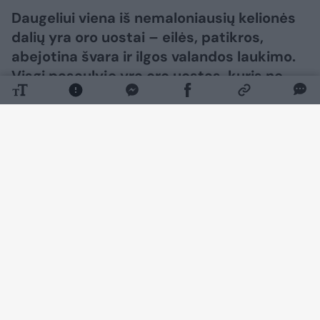
Daugeliui viena iš nemaloniausių kelionės
dalių yra oro uostai – eilės, patikros,
abejotina švara ir ilgos valandos laukimo.
Visgi pasaulyje yra oro uostas, kuris ne
veltui pelnė geriausiojo titulą – jame
pasijauti kaip mieste iš futuristinio filmo, o
eilės čia niekada nebus problema.