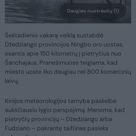
Daugiau nuotraukų (1)
Šeštadienio vakarą veiklą sustabdė
Džedziango provincijos Ningbo oro uostas,
esantis apie 150 kilometrų į pietryčius nuo
Šanchajaus. Pranešimuose teigiama, kad
miesto uoste liko daugiau nei 800 komercinių
laivų.
Kinijos meteorologijos tarnyba paskelbė
aukščiausio lygio perspėjimą. Manoma, kad
pietryčių provincijų – Džedziango arba
Fudziano – pakrantę taifūnas pasieks