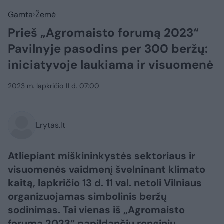
Gamta
Žemė
Prieš „Agromaisto forumą 2023“
Pavilnyje pasodins per 300 beržų:
iniciatyvoje laukiama ir visuomenė
2023 m. lapkričio 11 d. 07:00
Lrytas.lt
Atliepiant miškininkystės sektoriaus ir
visuomenės vaidmenį švelninant klimato
kaitą, lapkričio 13 d. 11 val. netoli Vilniaus
organizuojamas simbolinis beržų
sodinimas. Tai vienas iš „Agromaisto
forumą 2023“ papildančių renginių,