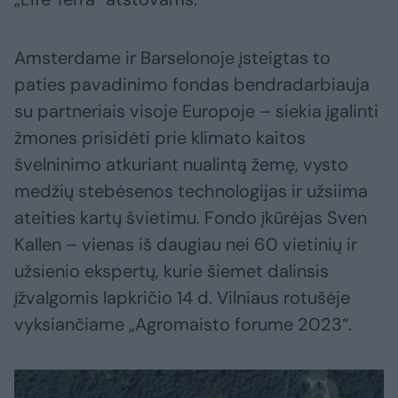
Amsterdame ir Barselonoje įsteigtas to
paties pavadinimo fondas bendradarbiauja
su partneriais visoje Europoje – siekia įgalinti
žmones prisidėti prie klimato kaitos
švelninimo atkuriant nualintą žemę, vysto
medžių stebėsenos technologijas ir užsiima
ateities kartų švietimu. Fondo įkūrėjas Sven
Kallen – vienas iš daugiau nei 60 vietinių ir
užsienio ekspertų, kurie šiemet dalinsis
įžvalgomis lapkričio 14 d. Vilniaus rotušėje
vyksiančiame „Agromaisto forume 2023“.