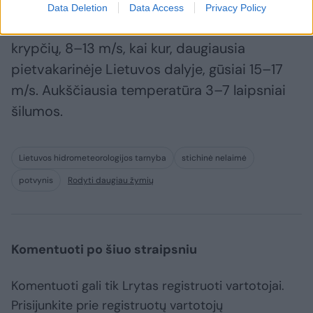
Data Deletion
Data Access
Privacy Policy
Šeštadienį daug kur palis. Vėjas vakarinių
krypčių, 8–13 m/s, kai kur, daugiausia
pietvakarinėje Lietuvos dalyje, gūsiai 15–17
m/s. Aukščiausia temperatūra 3–7 laipsniai
šilumos.
Lietuvos hidrometeorologijos tarnyba
stichinė nelaimė
potvynis
Rodyti daugiau žymių
Komentuoti po šiuo straipsniu
Komentuoti gali tik Lrytas registruoti vartotojai.
Prisijunkite prie registruotų vartotojų