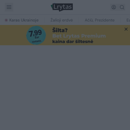
Karas Ukrainoje
Žalioji erdvė
Ačiū, Prezidente
E