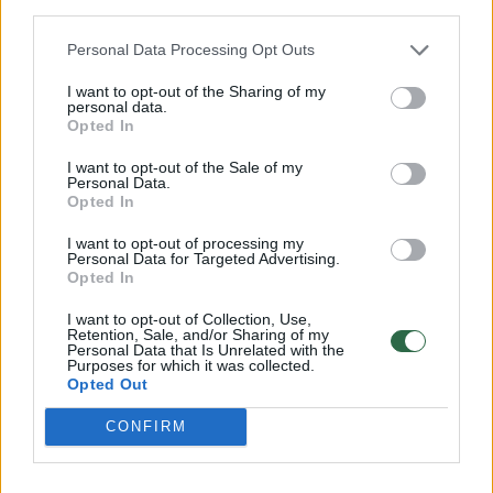
third parties.
→
Personal Data Processing Opt Outs
Potvynis Klaipėdos rajone
Patvinusi
I want to opt-out of the Sharing of my
personal data.
stabilizuojasi: tikimasi, kad
gyventoj
Opted In
neužklups liūtys ir vandens
šventes: 
lygis ims mažėti
nejuokin
I want to opt-out of the Sale of my
Personal Data.
Opted In
I want to opt-out of processing my
Personal Data for Targeted Advertising.
Opted In
I want to opt-out of Collection, Use,
Šiuo metu Lietuvoje stebimas atlydys. Ledo
Retention, Sale, and/or Sharing of my
Personal Data that Is Unrelated with the
tirpimas užšalusiuose ežeruose vyksta
Purposes for which it was collected.
Opted Out
netolygiai: ant jo gali būti vandens, jis tapo
porėtas, jame gali būti properšų, plyšių ir
CONFIRM
trūkių.