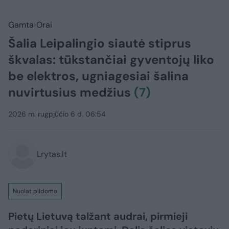
Gamta
Orai
Šalia Leipalingio siautė stiprus
škvalas: tūkstančiai gyventojų liko
be elektros, ugniagesiai šalina
nuvirtusius medžius
(7)
2026 m. rugpjūčio 6 d. 06:54
Lrytas.lt
Nuolat pildoma
Pietų Lietuvą talžant audrai, pirmieji