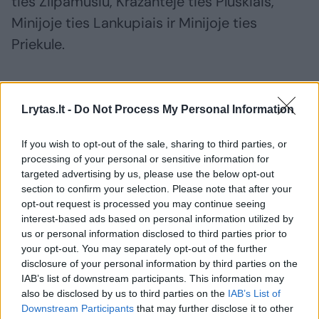
ties Žilpamūšiu, Kražantėje ties Pluskiais,
Minijoje ties Lankupiais ir Minijoje ties
Priekule.
Artimiausiu metu numatomas vandens lygio
Lrytas.lt -
Do Not Process My Personal Information
svyravimas. Vakarinėje, pietvakarinėje dalyje
– kilimas.
If you wish to opt-out of the sale, sharing to third parties, or
processing of your personal or sensitive information for
targeted advertising by us, please use the below opt-out
section to confirm your selection. Please note that after your
Susiję straipsniai
opt-out request is processed you may continue seeing
interest-based ads based on personal information utilized by
us or personal information disclosed to third parties prior to
your opt-out. You may separately opt-out of the further
disclosure of your personal information by third parties on the
IAB’s list of downstream participants. This information may
also be disclosed by us to third parties on the
IAB’s List of
Downstream Participants
that may further disclose it to other