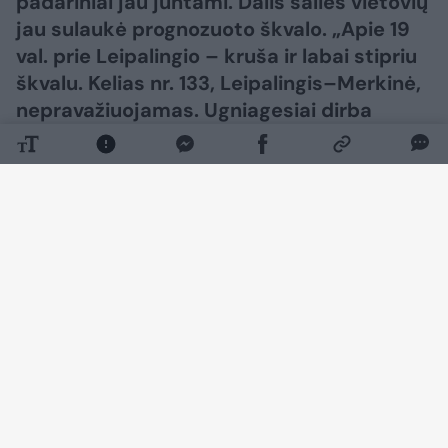
padariniai jau juntami. Dalis šalies vietovių
jau sulaukė prognozuoto škvalo. „Apie 19
val. prie Leipalingio – kruša ir labai stipriu
škvalu. Kelias nr. 133, Leipalingis–Merkinė,
nepravažiuojamas. Ugniagesiai dirba
šalindami nuvirtusius medžius“, – „Orų
entuziatų“ grupėje feisbuke rašė Tadas
Kantautas.