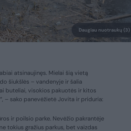
Daugiau nuotraukų (3)
biai atsinaujinęs. Mielai šią vietą
do šiukšlės – vandenyje ir šalia
ai buteliai, visokios pakuotės ir kitos
i“, – sako panevėžietė Jovita ir priduria:
ros ir poilsio parke. Nevėžio pakrantėje
me tokius gražius parkus, bet vaizdas