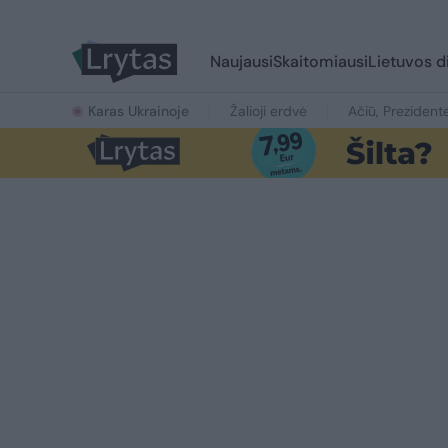
Naujausi
Skaitomiausi
Lietuvos d
Karas Ukrainoje
Žalioji erdvė
Ačiū, Prezident