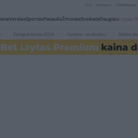
Orai
Lrytas.tv
Horoskopai
iena
Verslas
Sportas
Pasaulis
Žmonės
Sveikata
Daugiau
Lrytas 
e
Europos burės 2026
Gyvenu, ne skrolinu
Darbo ske