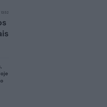
 13:52
os
ais
,
ioje
ko