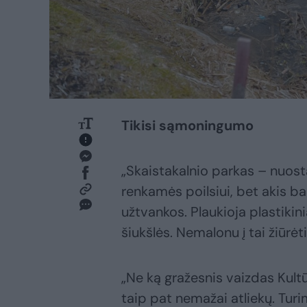
Tikisi sąmoningumo
„Skaistakalnio parkas – nuosta
renkamės poilsiui, bet akis ba
užtvankos. Plaukioja plastikini
šiukšlės. Nemalonu į tai žiūrėt
„Ne ką gražesnis vaizdas Kultū
taip pat nemažai atliekų. Turi