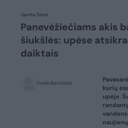
Gamta
Žemė
Panevėžiečiams akis 
šiukšlės: upėse atsikra
daiktais
Pavasarė
Dovilė Barvičiūtė
kurių es
upėje. Š
randanty
vandens 
naujienų 