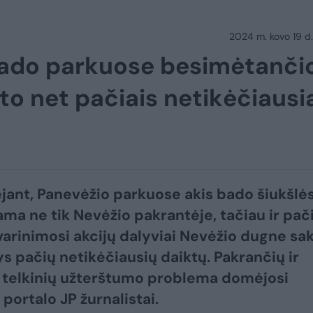
2024 m. kovo 19 d.
bado parkuose besimėtanči
to net pačiais netikėčiausi
jant, Panevėžio parkuose akis bado šiukšlės
ama ne tik Nevėžio pakrantėje, tačiau ir pač
varinimosi akcijų dalyviai Nevėžio dugne sa
s pačių netikėčiausių daiktų. Pakrančių ir
telkinių užterštumo problema domėjosi
portalo JP žurnalistai.