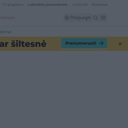
TV programa
Laikraščio prenumerata
Lrytas EN
Kontaktai
Premium
Prisijungti
lbimai