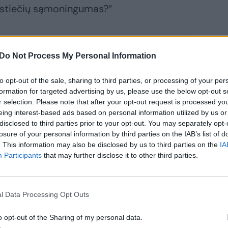
estiečių sąmoningumas?“
Do Not Process My Personal Information
to opt-out of the sale, sharing to third parties, or processing of your per
formation for targeted advertising by us, please use the below opt-out s
r selection. Please note that after your opt-out request is processed y
eing interest-based ads based on personal information utilized by us or
disclosed to third parties prior to your opt-out. You may separately opt-
losure of your personal information by third parties on the IAB’s list of
vos srautai
. This information may also be disclosed by us to third parties on the
IA
landijoje
Participants
that may further disclose it to other third parties.
siekė
sauginius
limus:
l Data Processing Opt Outs
akuota Žydroji
gūna,
o opt-out of the Sharing of my personal data.