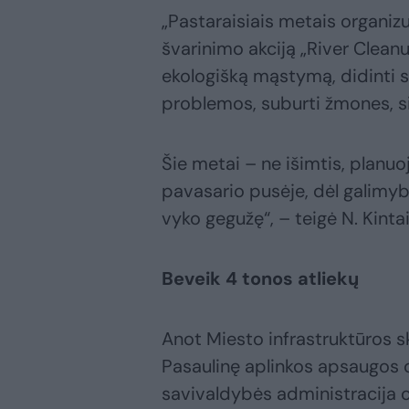
„Pastaraisiais metais organi
švarinimo akciją „River Cleanu
ekologišką mąstymą, didinti 
problemos, suburti žmones, s
Šie metai – ne išimtis, planuo
pavasario pusėje, dėl galimybė
vyko gegužę“, – teigė N. Kintai
Beveik 4 tonos atliekų
Anot Miesto infrastruktūros sk
Pasaulinę aplinkos apsaugos d
savivaldybės administracija 