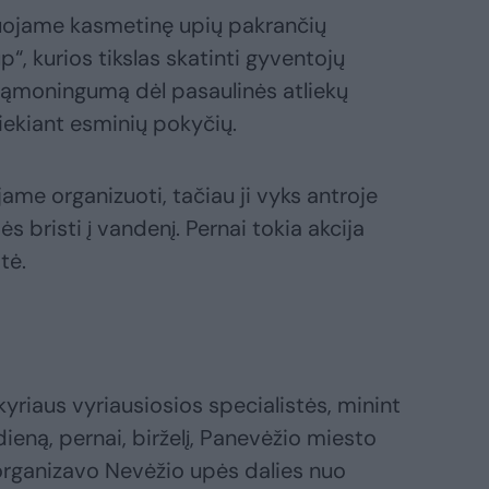
zuojame kasmetinę upių pakrančių
p“, kurios tikslas skatinti gyventojų
sąmoningumą dėl pasaulinės atliekų
iekiant esminių pokyčių.
jame organizuoti, tačiau ji vyks antroje
s bristi į vandenį. Pernai tokia akcija
tė.
yriaus vyriausiosios specialistės, minint
ieną, pernai, birželį, Panevėžio miesto
organizavo Nevėžio upės dalies nuo