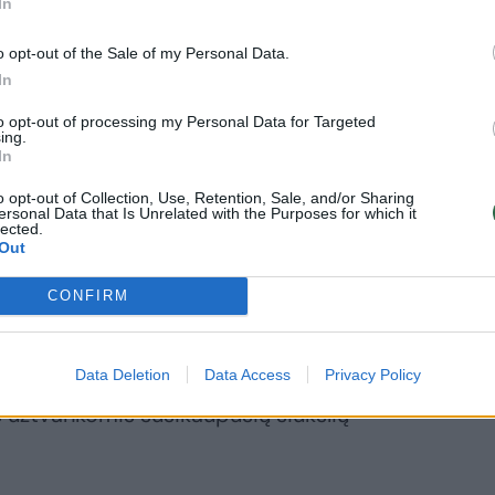
oterminė
In
gainė
o opt-out of the Sale of my Personal Data.
In
to opt-out of processing my Personal Data for Targeted
ing.
In
o opt-out of Collection, Use, Retention, Sale, and/or Sharing
ersonal Data that Is Unrelated with the Purposes for which it
lected.
kšlių vandens telkiniuose perdavėme
Out
. Miesto infrastruktūros skyriaus
CONFIRM
a Kintaitė paaiškino, kad užtvankų
 darbus pagal sutartį atlieka UAB
Data Deletion
Data Access
Privacy Policy
i pagal poreikį Savivaldybė teikia
 užtvankomis susikaupusių šiukšlių