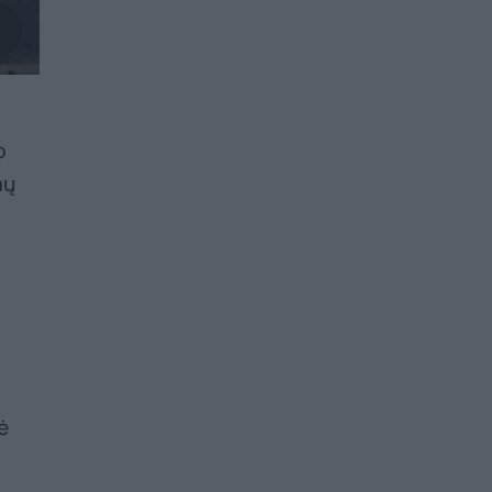
o
mų
ė