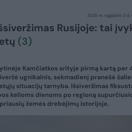
2025 m. rugpjūčio 3 d.
šsiveržimas Rusijoje: tai įvy
metų
(3)
rytinėje Kamčiatkos srityje pirmą kartą per
iveržė ugnikalnis, sekmadienį pranešė šalie
tųjų situacijų tarnyba. Išsiveržimas fiksuot
vos kelioms dienoms po regioną supurčiusi
ipriausių žemės drebėjimų istorijoje.