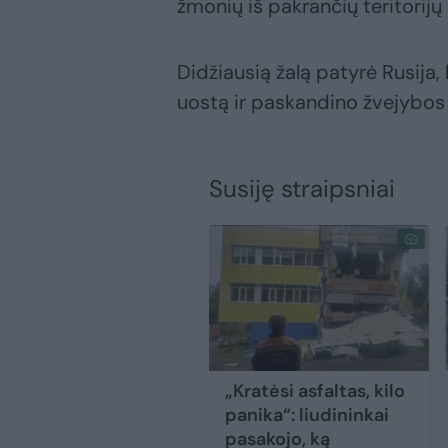
žmonių iš pakrančių teritorijų
Didžiausią žalą patyrė Rusija
uostą ir paskandino žvejybos
Susiję straipsniai
„Kratėsi asfaltas, kilo
panika“: liudininkai
pasakojo, ką