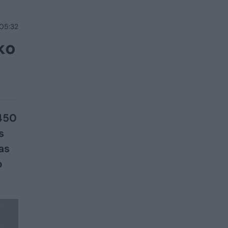
 05:32
ko
 450
s
as
o