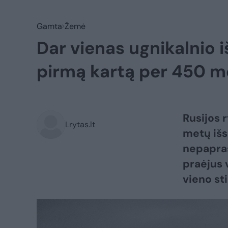
Gamta
Žemė
Dar vienas ugnikalnio i
pirmą kartą per 450 
Rusijos 
Lrytas.lt
metų išs
nepapras
praėjus 
vieno st