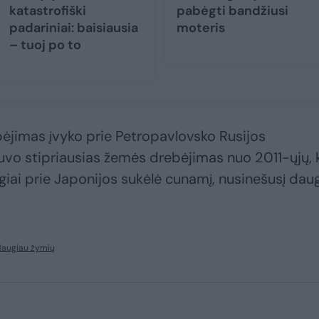
katastrofiški
pabėgti bandžiusi
padariniai: baisiausia
moteris
– tuoj po to
ėjimas įvyko prie Petropavlovsko Rusijos
uvo stipriausias žemės drebėjimas nuo 2011-ųjų, 
giai prie Japonijos sukėlė cunamį, nusinešusį dau
daugiau žymių