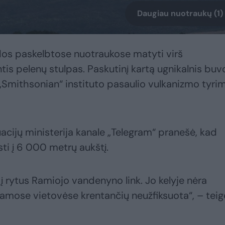
Daugiau nuotraukų (1)
idos paskelbtose nuotraukose matyti virš
tis pelenų stulpas. Paskutinį kartą ugnikalnis buv
 „Smithsonian“ instituto pasaulio vulkanizmo tyri
cijų ministerija kanale „Telegram“ pranešė, kad
ti į 6 000 metrų aukštį.
 į rytus Ramiojo vandenyno link. Jo kelyje nėra
amose vietovėse krentančių neužfiksuota“, – teig