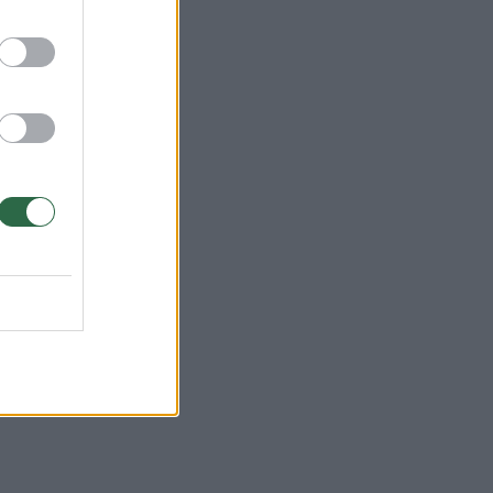
t. y.
antis
nt