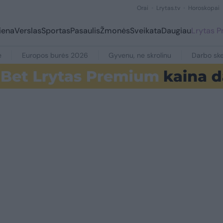
Orai
Lrytas.tv
Horoskopai
iena
Verslas
Sportas
Pasaulis
Žmonės
Sveikata
Daugiau
Lrytas 
e
Europos burės 2026
Gyvenu, ne skrolinu
Darbo ske