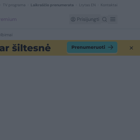
TV programa
Laikraščio prenumerata
Lrytas EN
Kontaktai
Premium
Prisijungti
lbimai