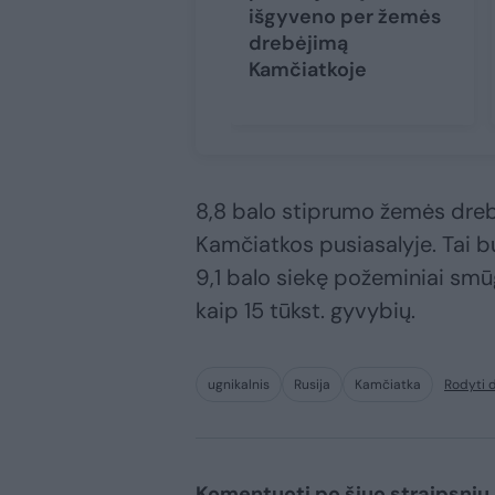
išgyveno per žemės
drebėjimą
Kamčiatkoje
8,8 balo stiprumo žemės dreb
Kamčiatkos pusiasalyje. Tai b
9,1 balo siekę požeminiai smū
kaip 15 tūkst. gyvybių.
ugnikalnis
Rusija
Kamčiatka
Rodyti 
Komentuoti po šiuo straipsniu