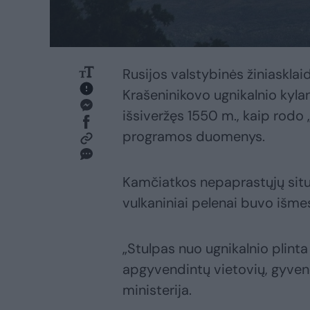
Rusijos valstybinės žiniaskla
Krašeninikovo ugnikalnio kylan
išsiveržęs 1550 m., kaip rodo
programos duomenys.
Kamčiatkos nepaprastųjų situa
vulkaniniai pelenai buvo išmes
„Stulpas nuo ugnikalnio plinta
apgyvendintų vietovių, gyven
ministerija.