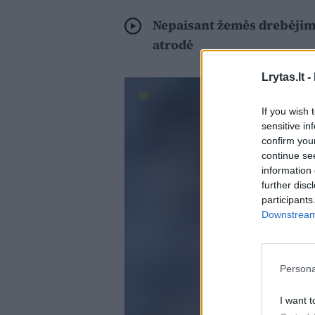
Nepaisant žemės drebėjimo
atrodė
Lrytas.lt -
If you wish 
sensitive in
confirm you
continue se
information 
further disc
participants
Downstream 
Persona
I want t