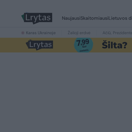
Naujausi
Skaitomiausi
Lietuvos d
Karas Ukrainoje
Žalioji erdvė
Ačiū, Prezident