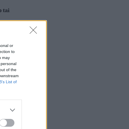
 tai
sonal or
ection to
ou may
 personal
out of the
 downstream
B’s List of