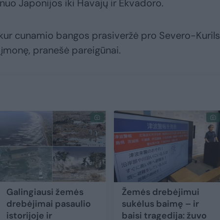
 nuo Japonijos iki Havajų ir Ekvadoro.
, kur cunamio bangos prasiveržė pro Severo-Kuril
 įmonę, pranešė pareigūnai.
Galingiausi žemės
Žemės drebėjimui
drebėjimai pasaulio
sukėlus baimę – ir
istorijoje ir
baisi tragedija: žuvo