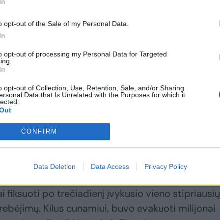
In
o opt-out of the Sale of my Personal Data.
In
to opt-out of processing my Personal Data for Targeted
ing.
lniui suteiktas oranžinis pavojaus aviacijai kodas, 
In
imus skrydžių grafiko sutrikimus.
o opt-out of Collection, Use, Retention, Sale, and/or Sharing
ersonal Data that Is Unrelated with the Purposes for which it
lected.
Out
tyje esantis Kliučių ugnikalnis – aukščiausias veiki
 Šio ugnikalnio veikla gana įprasta – asaulio
CONFIRM
duomenimis, nuo 2000-ųjų jis yra išsiveržęs be
Data Deletion
Data Access
Privacy Policy
i fiksuoti po trečiadienį įvykusio vieno stipriausių
ebėjimų. Kilus cunamiui, buvo evakuoti milijonai