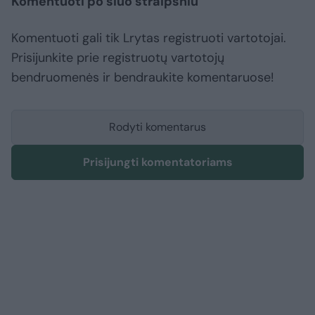
Komentuoti po šiuo straipsniu
Komentuoti gali tik Lrytas registruoti vartotojai.
Prisijunkite prie registruotų vartotojų
bendruomenės ir bendraukite komentaruose!
Rodyti komentarus
Prisijungti komentatoriams