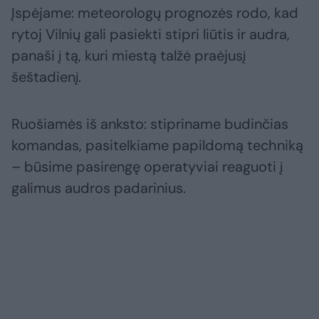
Įspėjame: meteorologų prognozės rodo, kad
rytoj Vilnių gali pasiekti stipri liūtis ir audra,
panaši į tą, kuri miestą talžė praėjusį
šeštadienį.
Ruošiamės iš anksto: stipriname budinčias
komandas, pasitelkiame papildomą techniką
– būsime pasirengę operatyviai reaguoti į
galimus audros padarinius.