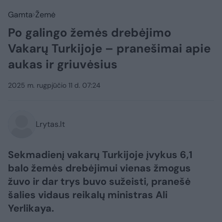
Gamta
Žemė
Po galingo žemės drebėjimo
Vakarų Turkijoje – pranešimai apie
aukas ir griuvėsius
2025 m. rugpjūčio 11 d. 07:24
Lrytas.lt
Sekmadienį vakarų Turkijoje įvykus 6,1
balo žemės drebėjimui vienas žmogus
žuvo ir dar trys buvo sužeisti, pranešė
šalies vidaus reikalų ministras Ali
Yerlikaya.