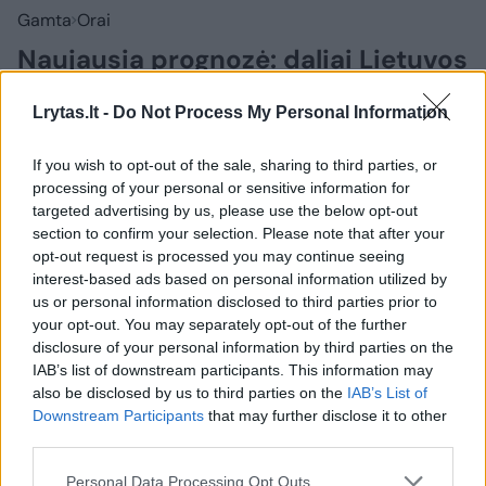
Gamta
Orai
Naujausia prognozė: daliai Lietuvos
– svarbus sinoptikų įspėjimas
Lrytas.lt -
Do Not Process My Personal Information
(3)
Tarnybos ruošiasi iš anksto
If you wish to opt-out of the sale, sharing to third parties, or
2026 m. rugpjūčio 5 d. 16:30
processing of your personal or sensitive information for
targeted advertising by us, please use the below opt-out
section to confirm your selection. Please note that after your
opt-out request is processed you may continue seeing
Meteo.lt
interest-based ads based on personal information utilized by
us or personal information disclosed to third parties prior to
your opt-out. You may separately opt-out of the further
Papildyta
disclosure of your personal information by third parties on the
IAB’s list of downstream participants. This information may
Ateinančią parą – audringi orai.
also be disclosed by us to third parties on the
IAB’s List of
Downstream Participants
that may further disclose it to other
Ketvirtadienio naktį vietomis trumpas
third parties.
lietus, perkūnija, praneša Meteo LT.
Personal Data Processing Opt Outs