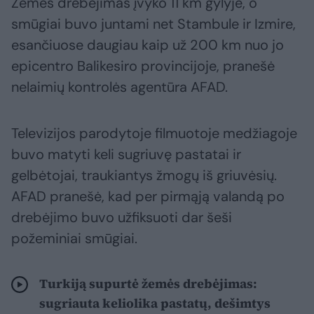
Žemės drebėjimas įvyko 11 km gylyje, o
smūgiai buvo juntami net Stambule ir Izmire,
esančiuose daugiau kaip už 200 km nuo jo
epicentro Balikesiro provincijoje, pranešė
nelaimių kontrolės agentūra AFAD.
Televizijos parodytoje filmuotoje medžiagoje
buvo matyti keli sugriuvę pastatai ir
gelbėtojai, traukiantys žmogų iš griuvėsių.
AFAD pranešė, kad per pirmąją valandą po
drebėjimo buvo užfiksuoti dar šeši
požeminiai smūgiai.
Turkiją supurtė žemės drebėjimas:
sugriauta keliolika pastatų, dešimtys