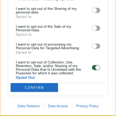
I want to opt-out of the Sharing of my
personal data.
Opted In
I want to opt-out of the Sale of my
Personal Data.
Opted In
I want to opt-out of processing my
Personal Data for Targeted Advertising.
Opted In
Daugiau nuotraukų (30)
I want to opt-out of Collection, Use,
Retention, Sale, and/or Sharing of my
Personal Data that Is Unrelated with the
Purposes for which it was collected.
Opted Out
Kai kur lis smarkiai, galimas škvalas 15–18 m/s.
CONFIRM
Žemiausia temperatūra 16–21 laipsnis
šilumos.
Data Deletion
Data Access
Privacy Policy
Ketvirtadienio dieną – vakare daug kur