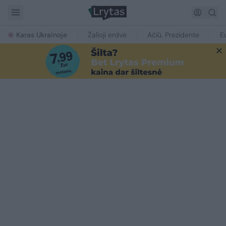
Karas Ukrainoje
Žalioji erdvė
Ačiū, Prezidente
E