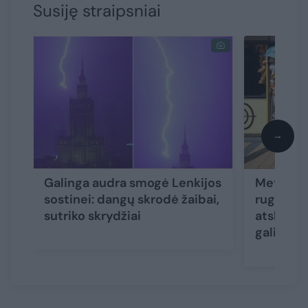
Susiję straipsniai
→
Galinga audra smogė Lenkijos
Meteorol
sostinei: dangų skrodė žaibai,
rugpjūči
sutriko skrydžiai
atskleidė
gali nust