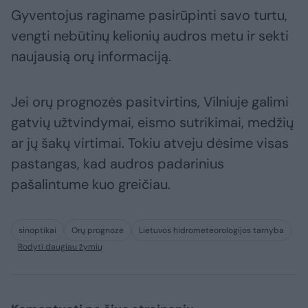
Gyventojus raginame pasirūpinti savo turtu,
vengti nebūtinų kelionių audros metu ir sekti
naujausią orų informaciją.
Jei orų prognozės pasitvirtins, Vilniuje galimi
gatvių užtvindymai, eismo sutrikimai, medžių
ar jų šakų virtimai. Tokiu atveju dėsime visas
pastangas, kad audros padarinius
pašalintume kuo greičiau.
sinoptikai
Orų prognozė
Lietuvos hidrometeorologijos tarnyba
Rodyti daugiau žymių