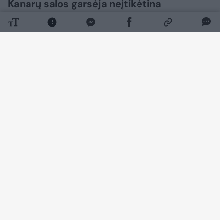
Kanarų salos garsėja neįtikėtina
paplūdimių įvairove. Playa de Papagayo
Lanzarotėje garsėja stulbinančiai baltu
smėliu, o Tenerifės Playa de La Arena gali
pasigirti visiškai priešingu – sodriai juodu
vulkaniniu smėliu. Visgi ne viskas taip
gražu, kaip atrodo – kurorto
paplūdimiuose rasta teršalų, galinčių
sukelti viduriavimą, karščiavimą, vėmimą,
kvėpavimo takų ligas ir odos infekcijas.