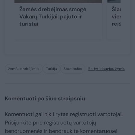
Žemės drebėjimas smogė
Šiaurės 
Vakarų Turkijai: pajuto ir
viesulas:
turistai
reiškinį
žemės drebėjimas
Turkija
Stambulas
Rodyti daugiau žymių
Komentuoti po šiuo straipsniu
Komentuoti gali tik Lrytas registruoti vartotojai.
Prisijunkite prie registruotų vartotojų
bendruomenės ir bendraukite komentaruose!