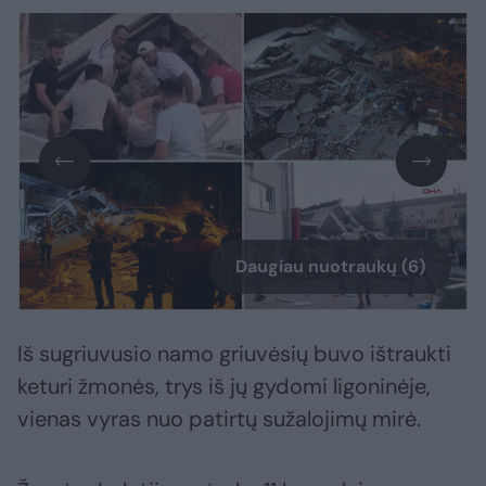
Daugiau nuotraukų (6)
Iš sugriuvusio namo griuvėsių buvo ištraukti
keturi žmonės, trys iš jų gydomi ligoninėje,
vienas vyras nuo patirtų sužalojimų mirė.