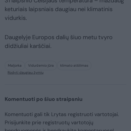
31 laipsnio Celsijaus temperatūra – maždaug
keturiais laipsniais daugiau nei klimatinis
vidurkis.
Daugelyje Europos dalių šiuo metu tvyro
didžiuliai karščiai.
Maljorka
Viduržemio jūra
klimato atšilimas
Rodyti daugiau žymių
Komentuoti po šiuo straipsniu
Komentuoti gali tik Lrytas registruoti vartotojai.
Prisijunkite prie registruotų vartotojų
bendruomenės ir bendraukite komentaruose!