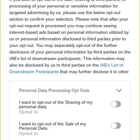
simptomai.
processing of your personal or sensitive information for
targeted advertising by us, please use the below opt-out
section to confirm your selection. Please note that after your
Šis vabalas Jungtinėse Valstijose ir Kanadoje
opt-out request is processed you may continue seeing
sunaikino dešimtis tūkstančių uosių, o
interest-based ads based on personal information utilized by
us or personal information disclosed to third parties prior to
daugelis Europos šalių teigia, kad turi
your opt-out. You may separately opt-out of the further
parengtus nepaprastosios padėties planus
disclosure of your personal information by third parties on the
tuo atveju, jei jis pasirodytų ir šiame žemyne.
IAB’s list of downstream participants. This information may
also be disclosed by us to third parties on the
IAB’s List of
Downstream Participants
that may further disclose it to other
third parties.
Vengrija paragino, kad šių vabalų klausimas
būtų įtrauktas į artėjančio ES žemės ūkio
Personal Data Processing Opt Outs
ministrų susitikimo darbotvarkę.
I want to opt-out of the Sharing of my
personal data.
Opted In
„Suprantame situacijos rimtumą ir darome
I want to opt-out of the Sale of my
viską, kas įmanoma, kad šis kenkėjas
Personal Data.
Opted In
neįsitvirtintų Vengrijoje visam laikui arba