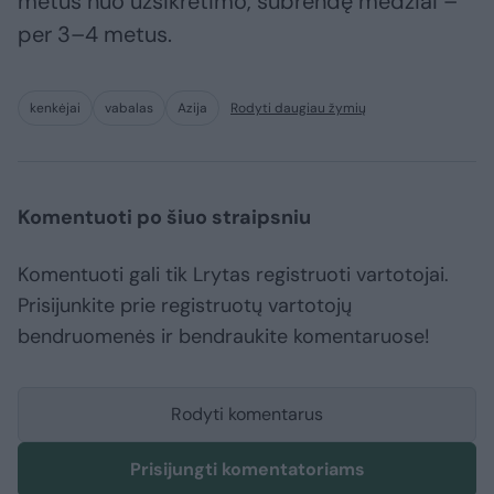
metus nuo užsikrėtimo, subrendę medžiai –
per 3–4 metus.
kenkėjai
vabalas
Azija
Rodyti daugiau žymių
Komentuoti po šiuo straipsniu
Komentuoti gali tik Lrytas registruoti vartotojai.
Prisijunkite prie registruotų vartotojų
bendruomenės ir bendraukite komentaruose!
Rodyti komentarus
Prisijungti komentatoriams