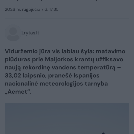
2026 m. rugpjūčio 7 d. 17:35
Lrytas.lt
Viduržemio jūra vis labiau šyla: matavimo
plūduras prie Maljorkos krantų užfiksavo
naują rekordinę vandens temperatūrą –
33,02 laipsnio, pranešė Ispanijos
nacionalinė meteorologijos tarnyba
„Aemet“.