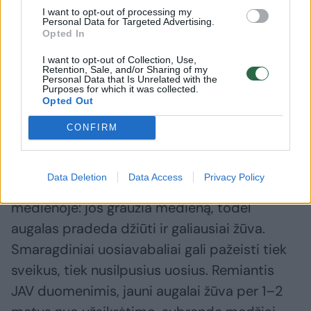
I want to opt-out of processing my
netaptų augalų sveikatos problema visai
Personal Data for Targeted Advertising.
Opted In
Europos Sąjungai“, – žemės ūkio naujienų
svetainės „Agroinform.hu“ žurnalistams sakė
I want to opt-out of Collection, Use,
Retention, Sale, and/or Sharing of my
Vengrijos žemės ūkio ministras Szabolcsas
Personal Data that Is Unrelated with the
Purposes for which it was collected.
Bona.
Opted Out
CONFIRM
Kaip anksčiau skelbė Valstybinė
augalininkystės tarnyba, šių egzotinės
Data Deletion
Data Access
Privacy Policy
išvaizdos vabalų lervos vystosi uosių
medienoje: jos graužia medieną, todėl
augalas pradeda džiūti ir galiausiai žūva.
Smaragdiniai uosiavabaliai gali pažeisti tiek
sveikus, tiek nusilpusius uosius. Remiantis
JAV duomenimis, jauni augalai žūva per 1–2