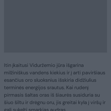
Itin įkaitusi Viduržemio jūra išgarina
milžiniškus vandens kiekius ir į arti paviršiaus
esančius oro sluoksnius išskiria didžiulius
terminės energijos srautus. Kai rudenį
pirmasis šaltas oras iš šiaurės susiduria su
šiuo šiltu ir drėgnu oru, jis greitai kyla į viršų ir
gali sukelti smarkias audras.