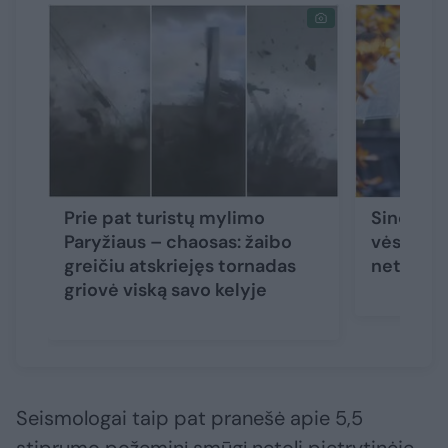
Prie pat turistų mylimo
Sinoptik
Paryžiaus – chaosas: žaibo
vėsiausia
greičiu atskriejęs tornadas
netrukus
griovė viską savo kelyje
Seismologai taip pat pranešė apie 5,5