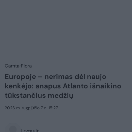
Gamta
Flora
Europoje – nerimas dėl naujo
kenkėjo: anapus Atlanto išnaikino
tūkstančius medžių
2026 m. rugpjūčio 7 d. 15:27
Lrytas.lt