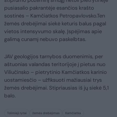
stiprumo požeminį smūgį netoli pietrytinėje
pusiasalio pakrantėje esančios krašto
sostinės – Kamčiatkos Petropavlovsko.Ten
žemės drebėjimai siekė keturis balus pagal
vietos intensyvumo skalę. Įspėjimas apie
galimą cunamį nebuvo paskelbtas.
JAV geologijos tarnybos duomenimis, per
aštuonias valandas teritorijoje į pietus nuo
Viliučinsko – pietrytinio Kamčiatkos karinio
uostamiesčio – užfiksuoti mažiausiai trys
žemės drebėjimai. Stipriausias iš jų siekė 5,1
balo.
Tolimieji rytai
žemės drebėjimas
Kamčiatka