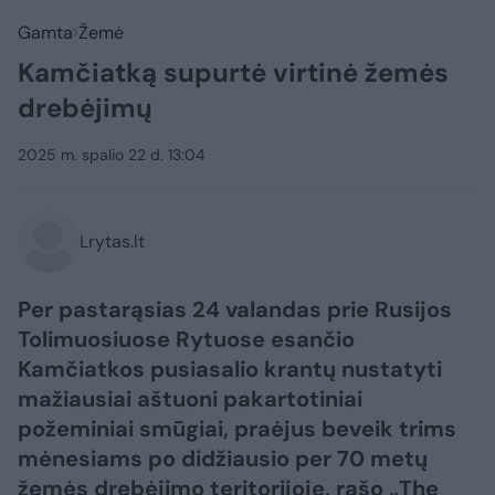
Gamta
Žemė
Kamčiatką supurtė virtinė žemės
drebėjimų
2025 m. spalio 22 d. 13:04
Lrytas.lt
Per pastarąsias 24 valandas prie Rusijos
Tolimuosiuose Rytuose esančio
Kamčiatkos pusiasalio krantų nustatyti
mažiausiai aštuoni pakartotiniai
požeminiai smūgiai, praėjus beveik trims
mėnesiams po didžiausio per 70 metų
žemės drebėjimo teritorijoje, rašo „The