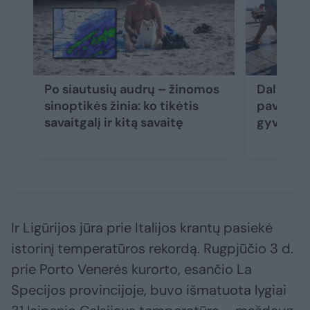
Po siautusių audrų – žinomos
Dalyje L
sinoptikės žinia: ko tikėtis
pavojaus
savaitgalį ir kitą savaitę
gyvento
Ir Ligūrijos jūra prie Italijos krantų pasiekė
istorinį temperatūros rekordą. Rugpjūčio 3 d.
prie Porto Venerės kurorto, esančio La
Specijos provincijoje, buvo išmatuota lygiai