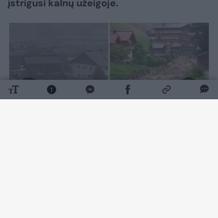
įstrigusi kalnų užeigoje.
Daugiau nuotraukų (1)
Ketvirtadienį vakare populiariame Cilertalio
atostogų regione įvyko trys nuošliaužos,
kurios laikinai užblokavo slėnio kelius purvu ir