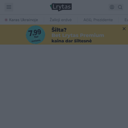
Karas Ukrainoje
Žalioji erdvė
Ačiū, Prezidente
E